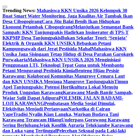
Skip
to
Trending News:
Mahasiswa KKN Unsika 2026 Kelompok 30
content
Buat Smart Water Monitoring, Jaga Kualitas Air Tambak Ikan
Desa Cibogogirang
Cara Jitu Balai Benih Ikan Hidupkan
Ekonomi Petambak Cibogogirang
Melanjutkan Semangat Bank
Sampah: KKN Tanjungpakis Hadirkan Insinerator di TPS-T
KKPMP Desa Tanjungpakis
Bukan Sekadar Teori: ‘Senjata’
Elektrik & Organik KKN UNSIKA Bebaskan Petani
Kampungsawah dari Jerat Pestisida Mahal
Mahasiswa KKN
Unsika Jaga Sisingaan Tetap Hidup di Desa Parakan Garokgek
Purwakarta
Mahasiswa KKN UNSIKA 2026 Menginisiasi
Penggunaan LTI, Teknologi Tepat Guna untuk Membantu
Petani Mengurangi Pestisida Kimia
Benteng Hijau Pesisir
Karawang: Kolaborasi Komunitas Mangrove Cemara Laut
dan KKN UNSIKA Menjaga Mangrove Tanjungpakis
Timun
Apel Tanjungpakis: Potensi Hortikultura Lokal Menuju
Produk Unggulan Karawang
Karawang Masih Banjir Sampah,
Wajar Sulit Dapat Adipura
POLEMIK JALAN BADAMI-
LOJI KARAWANG
Pembatasan Media Sosial Dimulai,
Efektivitas Menjadi Pertanyaan
Narkotika di Cairan
Vape
Tradisi Nyalin Kian Langka, Warisan Budaya Tani
Karawang Terancam Hilang
Underpass Gorowong Karawang
Sering Berlubang
Jejak Konflik Agraria Telukjambe Karawang
dan Luka yang Tertinggal
Pelecehan Seksual pada Laki-laki