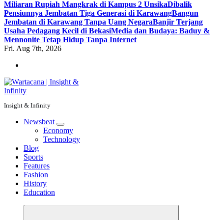
Miliaran Rupiah Mangkrak di Kampus 2 Unsika
Dibalik
Pensiunnya Jembatan Tiga Generasi di Karawang
Bangun
Jembatan di Karawang Tanpa Uang Negara
Banjir Terjang
Usaha Pedagang Kecil di Bekasi
Media dan Budaya: Baduy &
Mennonite Tetap Hidup Tanpa Internet
Fri. Aug 7th, 2026
Insight & Infinity
Newsbeat
Economy
Technology
Blog
Sports
Features
Fashion
History
Education