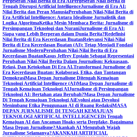
Pergeseran Nilai Berita di Era AI
Pergeseran Nilai Berita di
Tengah Disrupsi Artificial Intelligence
Jurnalisme di Era AI:
Nilai Berita dan Peran Manusia
Perubahan Nilai-Nilai Berita di
Era Artificial Intelligence: Antara Idealisme Jurnalistik dan
Logika Algoritma
Ketika Mesin Membaca Berita: Jurnalisme di
Persimpangan Teknologi dan Nurani
Jurnalisme di Era AI:
Siapa yang Lebih Berperan dalam Dunia Berita?
Redefinisi
Nilai Berita di Era Kecerdasan Buatan
Relevansi Nilai-Nilai
Berita di Era Kecerdasan Buatan (AI): Tetap Menjadi Fondasi
Jurnalisme Modern
Perubahan Nilai-Nilai Berita di Era
Kecerdasan Buatan
Kasus Jeffrey Epstain Sebagai Representasi
Perubahan Nilai-Nilai Berita Dalam Journalism: Kekuasaan,
Relasi, Dan Ketokohan Di Era AI.
Transformasi Jurnalisme di
Era Kecerdasan Buatan: Kolaborasi, Etika, dan Tantangan
Demokrasi
Masa Depan Jurnalisme Ditengah Kemajuan
Teknologi Artificial Intelligence (AI)
Masa Depan Jurnalisme di
Tengah Kemajuan Teknologi AI
Jurnalisme di Persimpangan
Teknologi AI: Bertahan atau Berubah?
Masa Depan Jurnalisme
Di Tengah Kemajuan Teknologi Ai
Evolusi atau Devolusi
Menimbang Etika Penggunaan AI di Ruang Redaksi
MASA
DEPAN JURNALISME DI TENGAH KEMAJUAN
TEKNOLOGI ARTIFICAL INTELLIGENCE
Di Tengah
Kemajuan AI dan Ancaman Hoaks serta Deepfake, Bagaimana
Masa Depan Jurnalisme?
Akankah AI Mengubah Wajah
Jurnalisme Selamanya?
AKANKAH ARTIFICIAL