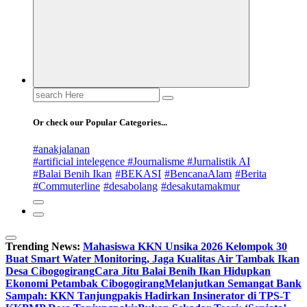
Search
for:
Or check our Popular Categories...
#anakjalanan
#artificial intelegence #Journalisme #Jurnalistik AI
#Balai Benih Ikan
#BEKASI
#BencanaAlam
#Berita
#Commuterline
#desabolang
#desakutamakmur
Trending News:
Mahasiswa KKN Unsika 2026 Kelompok 30
Buat Smart Water Monitoring, Jaga Kualitas Air Tambak Ikan
Desa Cibogogirang
Cara Jitu Balai Benih Ikan Hidupkan
Ekonomi Petambak Cibogogirang
Melanjutkan Semangat Bank
Sampah: KKN Tanjungpakis Hadirkan Insinerator di TPS-T