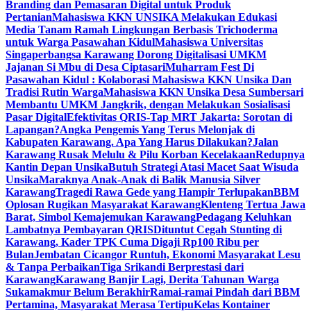
Branding dan Pemasaran Digital untuk Produk
Pertanian
Mahasiswa KKN UNSIKA Melakukan Edukasi
Media Tanam Ramah Lingkungan Berbasis Trichoderma
untuk Warga Pasawahan Kidul
Mahasiswa Universitas
Singaperbangsa Karawang Dorong Digitalisasi UMKM
Jajanan Si Mbu di Desa Ciptasari
Muharram Fest Di
Pasawahan Kidul : Kolaborasi Mahasiswa KKN Unsika Dan
Tradisi Rutin Warga
Mahasiswa KKN Unsika Desa Sumbersari
Membantu UMKM Jangkrik, dengan Melakukan Sosialisasi
Pasar Digital
Efektivitas QRIS-Tap MRT Jakarta: Sorotan di
Lapangan?
Angka Pengemis Yang Terus Melonjak di
Kabupaten Karawang. Apa Yang Harus Dilakukan?
Jalan
Karawang Rusak Melulu & Pilu Korban Kecelakaan
Redupnya
Kantin Depan Unsika
Butuh Strategi Atasi Macet Saat Wisuda
Unsika
Maraknya Anak-Anak di Balik Manusia Silver
Karawang
Tragedi Rawa Gede yang Hampir Terlupakan
BBM
Oplosan Rugikan Masyarakat Karawang
Klenteng Tertua Jawa
Barat, Simbol Kemajemukan Karawang
Pedagang Keluhkan
Lambatnya Pembayaran QRIS
Dituntut Cegah Stunting di
Karawang, Kader TPK Cuma Digaji Rp100 Ribu per
Bulan
Jembatan Cicangor Runtuh, Ekonomi Masyarakat Lesu
& Tanpa Perbaikan
Tiga Srikandi Berprestasi dari
Karawang
Karawang Banjir Lagi, Derita Tahunan Warga
Sukamakmur Belum Berakhir
Ramai-ramai Pindah dari BBM
Pertamina, Masyarakat Merasa Tertipu
Kelas Kontainer