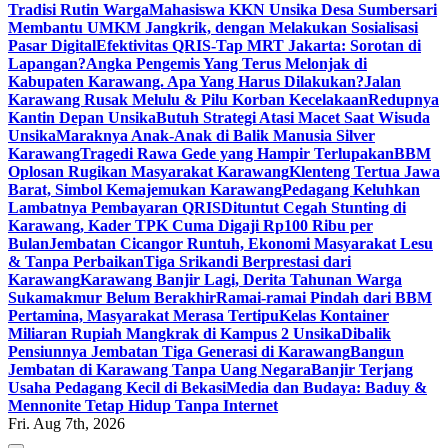
Tradisi Rutin Warga
Mahasiswa KKN Unsika Desa Sumbersari
Membantu UMKM Jangkrik, dengan Melakukan Sosialisasi
Pasar Digital
Efektivitas QRIS-Tap MRT Jakarta: Sorotan di
Lapangan?
Angka Pengemis Yang Terus Melonjak di
Kabupaten Karawang. Apa Yang Harus Dilakukan?
Jalan
Karawang Rusak Melulu & Pilu Korban Kecelakaan
Redupnya
Kantin Depan Unsika
Butuh Strategi Atasi Macet Saat Wisuda
Unsika
Maraknya Anak-Anak di Balik Manusia Silver
Karawang
Tragedi Rawa Gede yang Hampir Terlupakan
BBM
Oplosan Rugikan Masyarakat Karawang
Klenteng Tertua Jawa
Barat, Simbol Kemajemukan Karawang
Pedagang Keluhkan
Lambatnya Pembayaran QRIS
Dituntut Cegah Stunting di
Karawang, Kader TPK Cuma Digaji Rp100 Ribu per
Bulan
Jembatan Cicangor Runtuh, Ekonomi Masyarakat Lesu
& Tanpa Perbaikan
Tiga Srikandi Berprestasi dari
Karawang
Karawang Banjir Lagi, Derita Tahunan Warga
Sukamakmur Belum Berakhir
Ramai-ramai Pindah dari BBM
Pertamina, Masyarakat Merasa Tertipu
Kelas Kontainer
Miliaran Rupiah Mangkrak di Kampus 2 Unsika
Dibalik
Pensiunnya Jembatan Tiga Generasi di Karawang
Bangun
Jembatan di Karawang Tanpa Uang Negara
Banjir Terjang
Usaha Pedagang Kecil di Bekasi
Media dan Budaya: Baduy &
Mennonite Tetap Hidup Tanpa Internet
Fri. Aug 7th, 2026