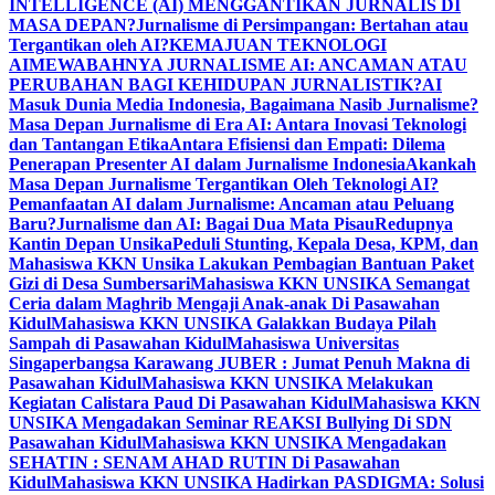
INTELLIGENCE (AI) MENGGANTIKAN JURNALIS DI
MASA DEPAN?
Jurnalisme di Persimpangan: Bertahan atau
Tergantikan oleh AI?
KEMAJUAN TEKNOLOGI
AI
MEWABAHNYA JURNALISME AI: ANCAMAN ATAU
PERUBAHAN BAGI KEHIDUPAN JURNALISTIK?
AI
Masuk Dunia Media Indonesia, Bagaimana Nasib Jurnalisme?
Masa Depan Jurnalisme di Era AI: Antara Inovasi Teknologi
dan Tantangan Etika
Antara Efisiensi dan Empati: Dilema
Penerapan Presenter AI dalam Jurnalisme Indonesia
Akankah
Masa Depan Jurnalisme Tergantikan Oleh Teknologi AI?
Pemanfaatan AI dalam Jurnalisme: Ancaman atau Peluang
Baru?
Jurnalisme dan AI: Bagai Dua Mata Pisau
Redupnya
Kantin Depan Unsika
Peduli Stunting, Kepala Desa, KPM, dan
Mahasiswa KKN Unsika Lakukan Pembagian Bantuan Paket
Gizi di Desa Sumbersari
Mahasiswa KKN UNSIKA Semangat
Ceria dalam Maghrib Mengaji Anak-anak Di Pasawahan
Kidul
Mahasiswa KKN UNSIKA Galakkan Budaya Pilah
Sampah di Pasawahan Kidul
Mahasiswa Universitas
Singaperbangsa Karawang JUBER : Jumat Penuh Makna di
Pasawahan Kidul
Mahasiswa KKN UNSIKA Melakukan
Kegiatan Calistara Paud Di Pasawahan Kidul
Mahasiswa KKN
UNSIKA Mengadakan Seminar REAKSI Bullying Di SDN
Pasawahan Kidul
Mahasiswa KKN UNSIKA Mengadakan
SEHATIN : SENAM AHAD RUTIN Di Pasawahan
Kidul
Mahasiswa KKN UNSIKA Hadirkan PASDIGMA: Solusi