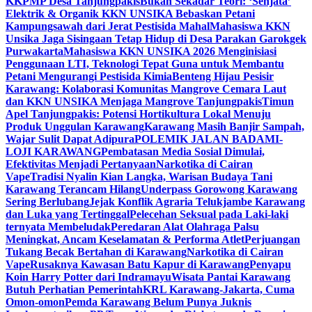
KKPMP Desa Tanjungpakis
Bukan Sekadar Teori: ‘Senjata’
Elektrik & Organik KKN UNSIKA Bebaskan Petani
Kampungsawah dari Jerat Pestisida Mahal
Mahasiswa KKN
Unsika Jaga Sisingaan Tetap Hidup di Desa Parakan Garokgek
Purwakarta
Mahasiswa KKN UNSIKA 2026 Menginisiasi
Penggunaan LTI, Teknologi Tepat Guna untuk Membantu
Petani Mengurangi Pestisida Kimia
Benteng Hijau Pesisir
Karawang: Kolaborasi Komunitas Mangrove Cemara Laut
dan KKN UNSIKA Menjaga Mangrove Tanjungpakis
Timun
Apel Tanjungpakis: Potensi Hortikultura Lokal Menuju
Produk Unggulan Karawang
Karawang Masih Banjir Sampah,
Wajar Sulit Dapat Adipura
POLEMIK JALAN BADAMI-
LOJI KARAWANG
Pembatasan Media Sosial Dimulai,
Efektivitas Menjadi Pertanyaan
Narkotika di Cairan
Vape
Tradisi Nyalin Kian Langka, Warisan Budaya Tani
Karawang Terancam Hilang
Underpass Gorowong Karawang
Sering Berlubang
Jejak Konflik Agraria Telukjambe Karawang
dan Luka yang Tertinggal
Pelecehan Seksual pada Laki-laki
ternyata Membeludak
Peredaran Alat Olahraga Palsu
Meningkat, Ancam Keselamatan & Performa Atlet
Perjuangan
Tukang Becak Bertahan di Karawang
Narkotika di Cairan
Vape
Rusaknya Kawasan Batu Kapur di Karawang
Penyapu
Koin Harry Potter dari Indramayu
Wisata Pantai Karawang
Butuh Perhatian Pemerintah
KRL Karawang-Jakarta, Cuma
Omon-omon
Pemda Karawang Belum Punya Juknis