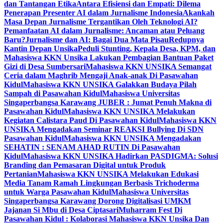
dan Tantangan Etika
Antara Efisiensi dan Empati: Dilema
Penerapan Presenter AI dalam Jurnalisme Indonesia
Akankah
Masa Depan Jurnalisme Tergantikan Oleh Teknologi AI?
Pemanfaatan AI dalam Jurnalisme: Ancaman atau Peluang
Baru?
Jurnalisme dan AI: Bagai Dua Mata Pisau
Redupnya
Kantin Depan Unsika
Peduli Stunting, Kepala Desa, KPM, dan
Mahasiswa KKN Unsika Lakukan Pembagian Bantuan Paket
Gizi di Desa Sumbersari
Mahasiswa KKN UNSIKA Semangat
Ceria dalam Maghrib Mengaji Anak-anak Di Pasawahan
Kidul
Mahasiswa KKN UNSIKA Galakkan Budaya Pilah
Sampah di Pasawahan Kidul
Mahasiswa Universitas
Singaperbangsa Karawang JUBER : Jumat Penuh Makna di
Pasawahan Kidul
Mahasiswa KKN UNSIKA Melakukan
Kegiatan Calistara Paud Di Pasawahan Kidul
Mahasiswa KKN
UNSIKA Mengadakan Seminar REAKSI Bullying Di SDN
Pasawahan Kidul
Mahasiswa KKN UNSIKA Mengadakan
SEHATIN : SENAM AHAD RUTIN Di Pasawahan
Kidul
Mahasiswa KKN UNSIKA Hadirkan PASDIGMA: Solusi
Branding dan Pemasaran Digital untuk Produk
Pertanian
Mahasiswa KKN UNSIKA Melakukan Edukasi
Media Tanam Ramah Lingkungan Berbasis Trichoderma
untuk Warga Pasawahan Kidul
Mahasiswa Universitas
Singaperbangsa Karawang Dorong Digitalisasi UMKM
Jajanan Si Mbu di Desa Ciptasari
Muharram Fest Di
Pasawahan Kidul : Kolaborasi Mahasiswa KKN Unsika Dan