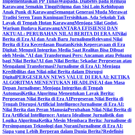
Implementasikan PP Tunas
Waspada, Diabetes pada Remaja
Karawang Semakin Tinggi
Stigma dan Sisi Lain Kehidupan
Anak Punk di Karawang
Semangat Generasi Muda Merawat
Tradisi Seren Taun Kuningan
Tersisihkan, Ada Sekolah Tak
Layak di Tengah Hutan Karawang
Menjaga Silat Godot,
Warisan Budaya Karawang
ANTARA EFISIENSI DAN
AKTUAL: PERUBAHAN NILAI BERITA DI ERA AI
Nilai
Berita di Era AI dan Arah Baru Jurnalisme
Relevansi Nilai
Berita di Era Kecerdasan Buatan
Krisis Kepercayaan di Era
Digital: Menguji Integritas Media Saat Realitas Bisa Dibuat
oleh Mesin.”
AI dan Transformasi Pers: Ancaman atau Peluang
bagi Nilai Berita?
AI dan Nilai Berita: Sekadar Pergeseran atau
Mengalami Transformasi?
Jurnalisme di Era AI: Menjaga
Kredibilitas dan Nilai-nilai Berita dalam Disrupsi
Digital
PERGESERAN NEWS VALUE DI ERA AI: KETIKA
ALGORITMA MENENTUKAN HEADLINE
AI dan Masa
Depan Jurnalisme: Menjaga Integritas di Tengah
Automasi
Ketika Algoritma Menentukan Layak Berita:
Pergeseran Nilai Berita di Era AI
Pergeseran Nilai Berita di
Tengah Disrupsi Artificial Intelligence
Jurnalisme di Era AI:
Nilai Berita dan Peran Manusia
Perubahan Nilai-Nilai Berita di
Era Artificial Intelligence: Antara Idealisme Jurnalistik dan
Logika Algoritma
Ketika Mesin Membaca Berita: Jurnalisme di
Persimpangan Teknologi dan Nurani
Jurnalisme di Era AI:
Siapa yang Lebih Berperan dalam Dunia Berita?
Redefinisi