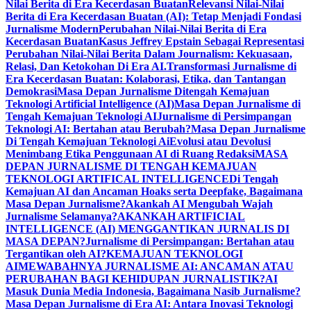
Nilai Berita di Era Kecerdasan Buatan
Relevansi Nilai-Nilai
Berita di Era Kecerdasan Buatan (AI): Tetap Menjadi Fondasi
Jurnalisme Modern
Perubahan Nilai-Nilai Berita di Era
Kecerdasan Buatan
Kasus Jeffrey Epstain Sebagai Representasi
Perubahan Nilai-Nilai Berita Dalam Journalism: Kekuasaan,
Relasi, Dan Ketokohan Di Era AI.
Transformasi Jurnalisme di
Era Kecerdasan Buatan: Kolaborasi, Etika, dan Tantangan
Demokrasi
Masa Depan Jurnalisme Ditengah Kemajuan
Teknologi Artificial Intelligence (AI)
Masa Depan Jurnalisme di
Tengah Kemajuan Teknologi AI
Jurnalisme di Persimpangan
Teknologi AI: Bertahan atau Berubah?
Masa Depan Jurnalisme
Di Tengah Kemajuan Teknologi Ai
Evolusi atau Devolusi
Menimbang Etika Penggunaan AI di Ruang Redaksi
MASA
DEPAN JURNALISME DI TENGAH KEMAJUAN
TEKNOLOGI ARTIFICAL INTELLIGENCE
Di Tengah
Kemajuan AI dan Ancaman Hoaks serta Deepfake, Bagaimana
Masa Depan Jurnalisme?
Akankah AI Mengubah Wajah
Jurnalisme Selamanya?
AKANKAH ARTIFICIAL
INTELLIGENCE (AI) MENGGANTIKAN JURNALIS DI
MASA DEPAN?
Jurnalisme di Persimpangan: Bertahan atau
Tergantikan oleh AI?
KEMAJUAN TEKNOLOGI
AI
MEWABAHNYA JURNALISME AI: ANCAMAN ATAU
PERUBAHAN BAGI KEHIDUPAN JURNALISTIK?
AI
Masuk Dunia Media Indonesia, Bagaimana Nasib Jurnalisme?
Masa Depan Jurnalisme di Era AI: Antara Inovasi Teknologi