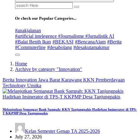
Search
for:
Or check our Popular Categories...
#anakjalanan
#artificial intelegence #Journalisme #Jurnalistik AI
#Balai Benih Ikan
#BEKASI
#BencanaAlam
#Berita
#Commuterline
#desabolang
#desakutamakmur
Home
Archive by category "Innovation"
Berita
Innovation
Jawa Barat
Karawang
KKN
Pemberdayaan
Technology
Unsika
Melanjutkan Semangat Bank Sampah: KKN Tanjungpakis Hadirkan Insinerator di TPS-
T KKPMP Desa Tanjungpakis
Kelas Semester Genap TA 2025-2026
July 27, 2026