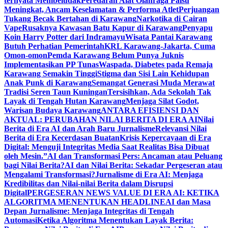
ternyata Membeludak
Peredaran Alat Olahraga Palsu
Meningkat, Ancam Keselamatan & Performa Atlet
Perjuangan
Tukang Becak Bertahan di Karawang
Narkotika di Cairan
Vape
Rusaknya Kawasan Batu Kapur di Karawang
Penyapu
Koin Harry Potter dari Indramayu
Wisata Pantai Karawang
Butuh Perhatian Pemerintah
KRL Karawang-Jakarta, Cuma
Omon-omon
Pemda Karawang Belum Punya Juknis
Implementasikan PP Tunas
Waspada, Diabetes pada Remaja
Karawang Semakin Tinggi
Stigma dan Sisi Lain Kehidupan
Anak Punk di Karawang
Semangat Generasi Muda Merawat
Tradisi Seren Taun Kuningan
Tersisihkan, Ada Sekolah Tak
Layak di Tengah Hutan Karawang
Menjaga Silat Godot,
Warisan Budaya Karawang
ANTARA EFISIENSI DAN
AKTUAL: PERUBAHAN NILAI BERITA DI ERA AI
Nilai
Berita di Era AI dan Arah Baru Jurnalisme
Relevansi Nilai
Berita di Era Kecerdasan Buatan
Krisis Kepercayaan di Era
Digital: Menguji Integritas Media Saat Realitas Bisa Dibuat
oleh Mesin.”
AI dan Transformasi Pers: Ancaman atau Peluang
bagi Nilai Berita?
AI dan Nilai Berita: Sekadar Pergeseran atau
Mengalami Transformasi?
Jurnalisme di Era AI: Menjaga
Kredibilitas dan Nilai-nilai Berita dalam Disrupsi
Digital
PERGESERAN NEWS VALUE DI ERA AI: KETIKA
ALGORITMA MENENTUKAN HEADLINE
AI dan Masa
Depan Jurnalisme: Menjaga Integritas di Tengah
Automasi
Ketika Algoritma Menentukan Layak Berita: