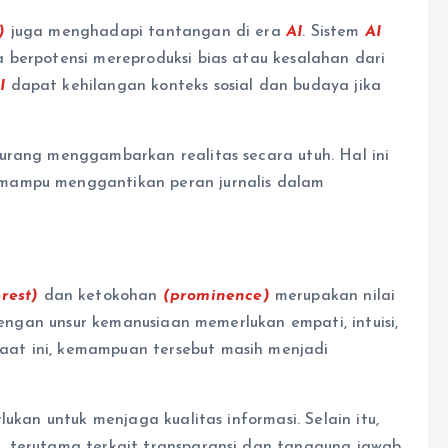
)
juga menghadapi tantangan di era
AI
. Sistem
AI
 berpotensi mereproduksi bias atau kesalahan dari
I
dapat kehilangan konteks sosial dan budaya jika
urang menggambarkan realitas secara utuh. Hal ini
mampu menggantikan peran jurnalis dalam
rest)
dan ketokohan
(prominence)
merupakan nilai
dengan unsur kemanusiaan memerlukan empati, intuisi,
at ini, kemampuan tersebut masih menjadi
lukan untuk menjaga kualitas informasi. Selain itu,
, terutama terkait transparansi dan tanggung jawab