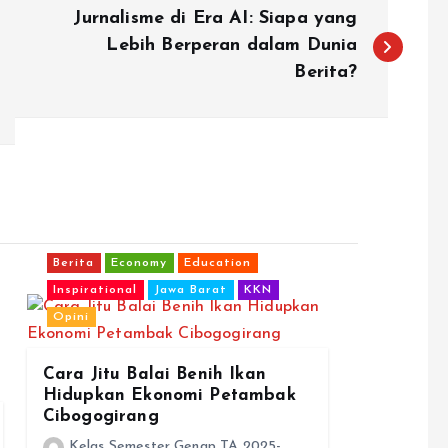
Jurnalisme di Era AI: Siapa yang
Lebih Berperan dalam Dunia
Berita?
Berita
Economy
Education
Inspirational
Jawa Barat
KKN
Opini
Cara Jitu Balai Benih Ikan
Hidupkan Ekonomi Petambak
Cibogogirang
Kelas Semester Genap TA 2025-