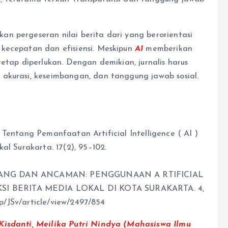
n pergeseran nilai berita dari yang berorientasi
kecepatan dan efisiensi. Meskipun
AI
memberikan
etap diperlukan. Dengan demikian, jurnalis harus
akurasi, keseimbangan, dan tanggung jawab sosial.
lis Tentang Pemanfaatan Artificial Intelligence ( AI )
al Surakarta. 17(2), 95–102.
A PELUANG DAN ANCAMAN: PENGGUNAAN A RTIFICIAL
SI BERITA MEDIA LOKAL DI KOTA SURAKARTA. 4,
hp/JSv/article/view/2497/854
Kisdanti, Meilika Putri Nindya (Mahasiswa Ilmu