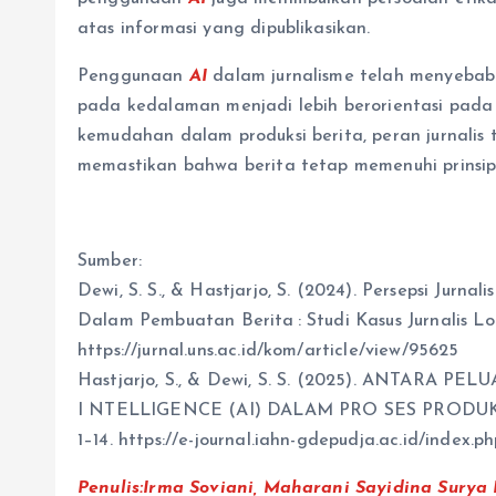
atas informasi yang dipublikasikan.
Penggunaan
AI
dalam jurnalisme telah menyebabka
pada kedalaman menjadi lebih berorientasi pada 
kemudahan dalam produksi berita, peran jurnalis t
memastikan bahwa berita tetap memenuhi prinsip 
Sumber:
Dewi, S. S., & Hastjarjo, S. (2024). Persepsi Jurna
Dalam Pembuatan Berita : Studi Kasus Jurnalis Lok
https://jurnal.uns.ac.id/kom/article/view/95625
Hastjarjo, S., & Dewi, S. S. (2025). ANTAR
I NTELLIGENCE (AI) DALAM PRO SES PRODUK
1–14. https://e-journal.iahn-gdepudja.ac.id/index.p
Penulis:
Irma Soviani, Maharani Sayidina Surya 