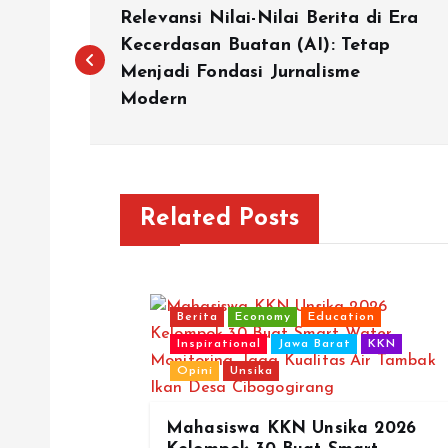
P
Relevansi Nilai-Nilai Berita di Era
o
Kecerdasan Buatan (AI): Tetap
Menjadi Fondasi Jurnalisme
Modern
s
t
n
Related Posts
a
Berita
Economy
Education
v
Inspirational
Jawa Barat
KKN
Opini
Unsika
i
Mahasiswa KKN Unsika 2026