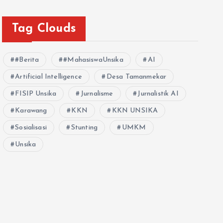
Tag Clouds
#Berita
#MahasiswaUnsika
AI
Artificial Intelligence
Desa Tamanmekar
FISIP Unsika
Jurnalisme
Jurnalistik AI
Karawang
KKN
KKN UNSIKA
Sosialisasi
Stunting
UMKM
Unsika