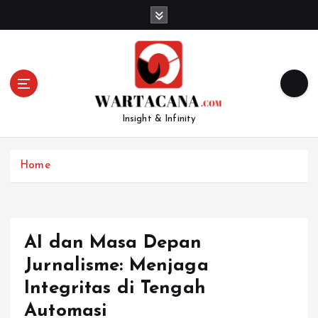
S
k
i
p
t
o
c
Insight & Infinity
o
n
t
Home
e
n
t
AI dan Masa Depan
Jurnalisme: Menjaga
Integritas di Tengah
Automasi