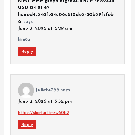
Next ➤➤➤ graph.org/BALANCE-3682444-
USD-04-21-6?
hs=ed4c348fe54c06c610de3450b59fcfeb
&
says:
June 2, 2026 at 6:29 am
hirn8a
Reply
Juliet4799
says:
June 2, 2026 at 5:52 pm
https://shorturl.fm/w60E2
Reply