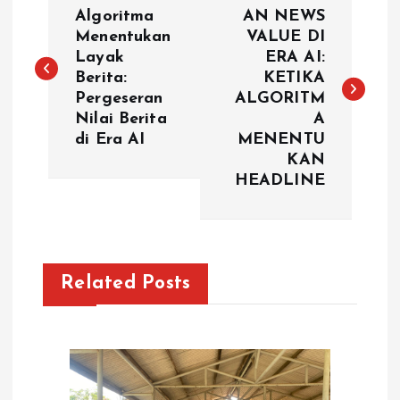
o
Algoritma
AN NEWS
Menentukan
VALUE DI
Layak
ERA AI:
s
Berita:
KETIKA
Pergeseran
ALGORITM
t
Nilai Berita
A
di Era AI
MENENTU
n
KAN
HEADLINE
a
v
i
Related Posts
g
a