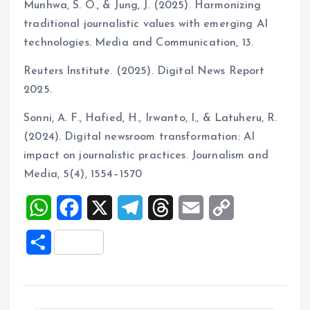
Munhwa, S. O., & Jung, J. (2025). Harmonizing
traditional journalistic values with emerging AI
technologies. Media and Communication, 13.
Reuters Institute. (2025). Digital News Report
2025.
Sonni, A. F., Hafied, H., Irwanto, I., & Latuheru, R.
(2024). Digital newsroom transformation: AI
impact on journalistic practices. Journalism and
Media, 5(4), 1554–1570
W
F
X
T
T
E
C
h
a
e
h
m
o
S
a
c
l
r
a
p
h
t
e
e
e
i
y
a
s
b
g
a
l
L