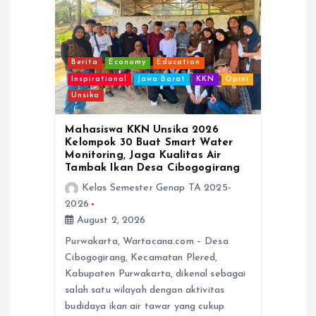
t
i
Berita
Economy
Education
o
Inspirational
Jawa Barat
KKN
Opini
Unsika
n
Mahasiswa KKN Unsika 2026
Kelompok 30 Buat Smart Water
Monitoring, Jaga Kualitas Air
Tambak Ikan Desa Cibogogirang
Kelas Semester Genap TA 2025-
2026
August 2, 2026
Purwakarta, Wartacana.com – Desa
Cibogogirang, Kecamatan Plered,
Kabupaten Purwakarta, dikenal sebagai
salah satu wilayah dengan aktivitas
budidaya ikan air tawar yang cukup