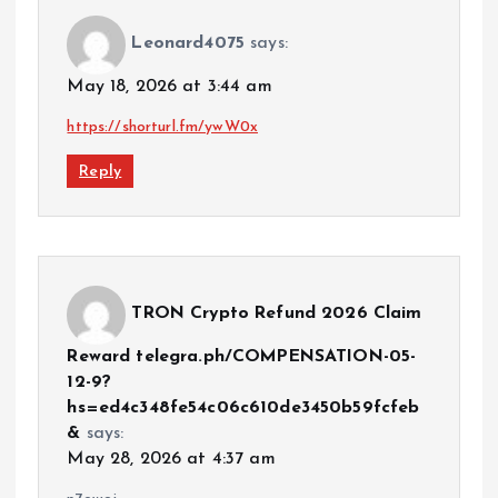
Leonard4075
says:
May 18, 2026 at 3:44 am
https://shorturl.fm/ywW0x
Reply
TRON Crypto Refund 2026 Claim
Reward telegra.ph/COMPENSATION-05-
12-9?
hs=ed4c348fe54c06c610de3450b59fcfeb
&
says:
May 28, 2026 at 4:37 am