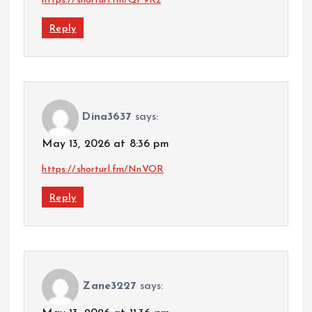
https://shorturl.fm/QP9Kz
Reply
Dina3637
says:
May 13, 2026 at 8:36 pm
https://shorturl.fm/NnVOR
Reply
Zane3227
says: