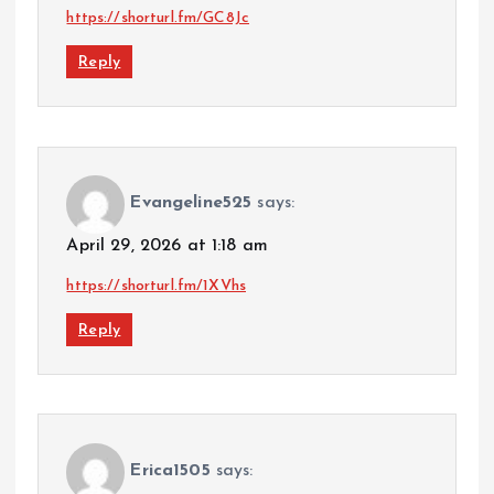
https://shorturl.fm/GC8Jc
Reply
Evangeline525
says:
April 29, 2026 at 1:18 am
https://shorturl.fm/1XVhs
Reply
Erica1505
says: