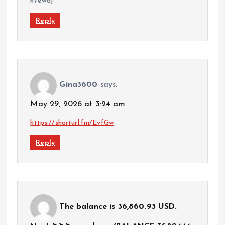
n7ewoj
Reply
Gina3600
says:
May 29, 2026 at 3:24 am
https://shorturl.fm/EvfGw
Reply
The balance is 36,860.93 USD.