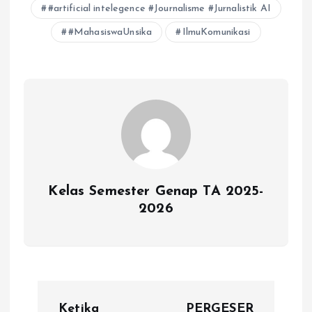
r
#artificial intelegence #Journalisme #Jurnalistik AI
A
o
r
d
i
e
#MahasiswaUnsika
IlmuKomunikasi
p
o
a
s
n
p
k
m
k
Kelas Semester Genap TA 2025-
2026
P
Ketika
PERGESER