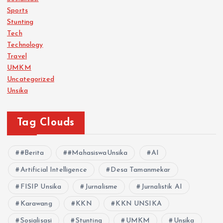
Sports
Stunting
Tech
Technology
Travel
UMKM
Uncategorized
Unsika
Tag Clouds
#Berita
#MahasiswaUnsika
AI
Artificial Intelligence
Desa Tamanmekar
FISIP Unsika
Jurnalisme
Jurnalistik AI
Karawang
KKN
KKN UNSIKA
Sosialisasi
Stunting
UMKM
Unsika