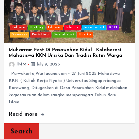
Culture
History
Islamic
Islamic
Jawa Barat
KKN
Newness
Peristiwa
Sosialisasi
Unsika
Muharram Fest Di Pasawahan Kidul : Kolaborasi
Mahasiswa KKN Unsika Dan Tradisi Rutin Warga
JMM
July 9, 2025
Purwakarta,Wartacana.com – 27 Juni 2025 Mahasiswa
KKN ( Kuliah Kerja Nyata ) Universitas Singaperbangsa
Karawang, Ditugaskan di Desa Pasawahan Kidul melakukan
kegiatan rutin dalam rangka memperingati Tahun Baru
Islam…
Read more
Search