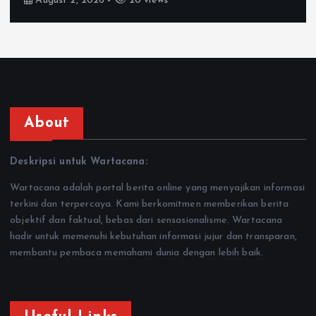
August 2, 2026
20 views
About
Deskripsi untuk Wartacana:
Wartacana adalah portal berita online yang menyajikan informasi
terkini dan terpercaya. Kami berkomitmen memberikan berita
objektif dan faktual, bebas dari sensasionalisme. Wartacana
hadir untuk memenuhi kebutuhan informasi jujur dan transparan,
membantu pembaca memahami dunia dengan lebih baik.