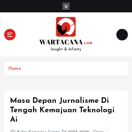
S
k
i
p
t
o
c
Insight & Infinity
o
n
t
Home
e
n
t
Masa Depan Jurnalisme Di
Tengah Kemajuan Teknologi
Ai