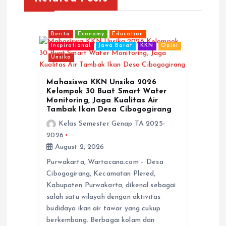
i
Berita
Economy
Education
g
Inspirational
Jawa Barat
KKN
Opini
Unsika
a
Mahasiswa KKN Unsika 2026
Kelompok 30 Buat Smart Water
t
Monitoring, Jaga Kualitas Air
Tambak Ikan Desa Cibogogirang
i
Kelas Semester Genap TA 2025-
2026
o
August 2, 2026
Purwakarta, Wartacana.com – Desa
n
Cibogogirang, Kecamatan Plered,
Kabupaten Purwakarta, dikenal sebagai
salah satu wilayah dengan aktivitas
budidaya ikan air tawar yang cukup
berkembang. Berbagai kolam dan