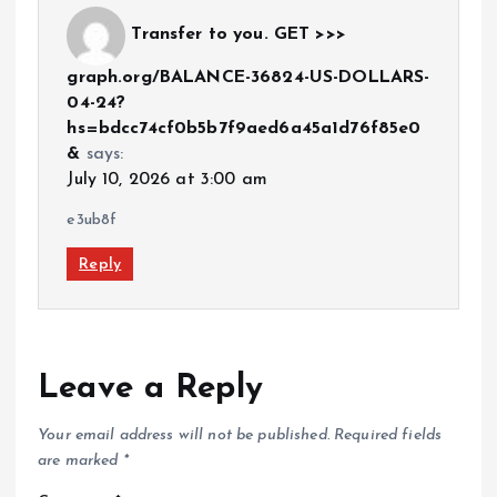
Transfer to you. GET >>>
graph.org/BALANCE-36824-US-DOLLARS-
04-24?
hs=bdcc74cf0b5b7f9aed6a45a1d76f85e0
&
says:
July 10, 2026 at 3:00 am
e3ub8f
Reply
Leave a Reply
Your email address will not be published.
Required fields
are marked
*