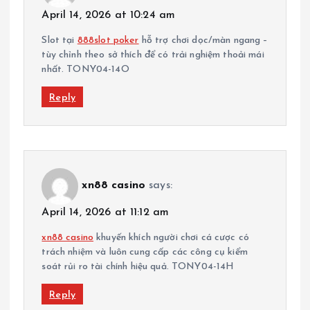
April 14, 2026 at 10:24 am
Slot tại
888slot poker
hỗ trợ chơi dọc/màn ngang –
tùy chỉnh theo sở thích để có trải nghiệm thoải mái
nhất. TONY04-14O
Reply
xn88 casino
says:
April 14, 2026 at 11:12 am
xn88 casino
khuyến khích người chơi cá cược có
trách nhiệm và luôn cung cấp các công cụ kiểm
soát rủi ro tài chính hiệu quả. TONY04-14H
Reply