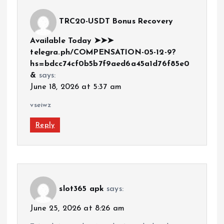
TRC20-USDT Bonus Recovery
Available Today ➤➤➤
telegra.ph/COMPENSATION-05-12-9?
hs=bdcc74cf0b5b7f9aed6a45a1d76f85e0
&
says:
June 18, 2026 at 5:37 am
vseiwz
Reply
slot365 apk
says:
June 25, 2026 at 8:26 am