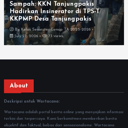
Sampah: KKN Tanjungpakis
Hadirkan Insinerator di TPS-T
KKPMP Desa Tanjungpakis
By
Kelas Semester Genap TA 2025-2026
July 27, 2026
73 views
About
Deskripsi untuk Wartacana:
Wartacana adalah portal berita online yang menyajikan informasi
terkini dan terpercaya. Kami berkomitmen memberikan berita
objektif dan faktual, bebas dari sensasionalisme. Wartacana