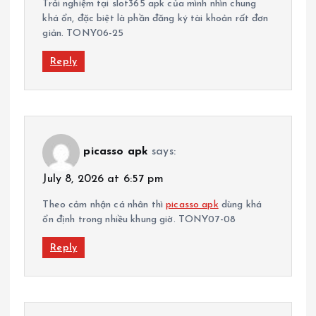
Trải nghiệm tại slot365 apk của mình nhìn chung
khá ổn, đặc biệt là phần đăng ký tài khoản rất đơn
giản. TONY06-25
Reply
picasso apk
says:
July 8, 2026 at 6:57 pm
Theo cảm nhận cá nhân thì
picasso apk
dùng khá
ổn định trong nhiều khung giờ. TONY07-08
Reply