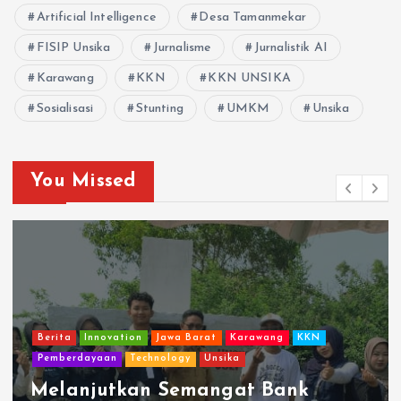
Artificial Intelligence
Desa Tamanmekar
FISIP Unsika
Jurnalisme
Jurnalistik AI
Karawang
KKN
KKN UNSIKA
Sosialisasi
Stunting
UMKM
Unsika
You Missed
Berita
Innovation
Jawa Barat
Karawang
KKN
Pemberdayaan
Technology
Unsika
Melanjutkan Semangat Bank