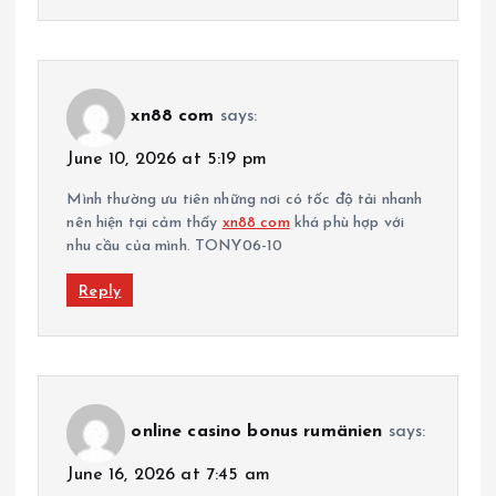
xn88 com
says:
June 10, 2026 at 5:19 pm
Mình thường ưu tiên những nơi có tốc độ tải nhanh
nên hiện tại cảm thấy
xn88 com
khá phù hợp với
nhu cầu của mình. TONY06-10
Reply
online casino bonus rumänien
says:
June 16, 2026 at 7:45 am