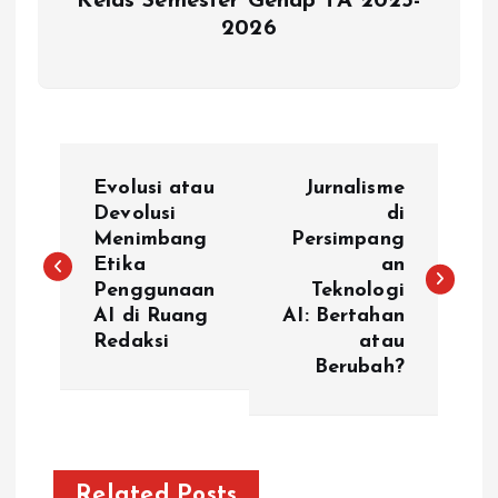
Kelas Semester Genap TA 2025-
2026
P
Evolusi atau
Jurnalisme
o
Devolusi
di
Menimbang
Persimpang
Etika
an
s
Penggunaan
Teknologi
AI di Ruang
AI: Bertahan
t
Redaksi
atau
Berubah?
n
a
v
Related Posts