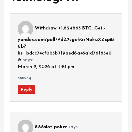
Withdraw +1,824863 BTC. Get -
yandex.com/poll/PdZ7vgekGrNakuXZcpiB
6b?
hs=bdcc74cf0b5b7f9aed6a45a1d76f85e0
&
says:
March 2, 2026 at 4:10 pm
xunqxq
Reply
888slot poker
says: