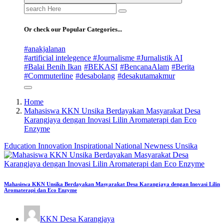
Search
for:
Or check our Popular Categories...
#anakjalanan
#artificial intelegence #Journalisme #Jurnalistik AI
#Balai Benih Ikan
#BEKASI
#BencanaAlam
#Berita
#Commuterline
#desabolang
#desakutamakmur
Home
Mahasiswa KKN Unsika Berdayakan Masyarakat Desa
Karangjaya dengan Inovasi Lilin Aromaterapi dan Eco
Enzyme
Education
Innovation
Inspirational
National
Newness
Unsika
Mahasiswa KKN Unsika Berdayakan Masyarakat Desa Karangjaya dengan Inovasi Lilin
Aromaterapi dan Eco Enzyme
KKN Desa Karangjaya