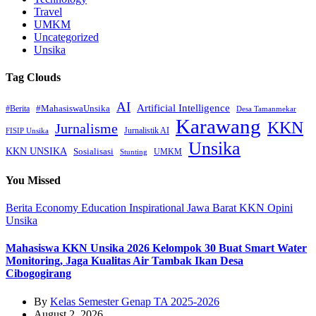
Travel
UMKM
Uncategorized
Unsika
Tag Clouds
AI
Artificial Intelligence
#MahasiswaUnsika
#Berita
Desa Tamanmekar
Karawang
KKN
Jurnalisme
Jurnalistik AI
FISIP Unsika
Unsika
KKN UNSIKA
Sosialisasi
UMKM
Stunting
You Missed
Berita
Economy
Education
Inspirational
Jawa Barat
KKN
Opini
Unsika
Mahasiswa KKN Unsika 2026 Kelompok 30 Buat Smart Water
Monitoring, Jaga Kualitas Air Tambak Ikan Desa
Cibogogirang
By
Kelas Semester Genap TA 2025-2026
August 2, 2026