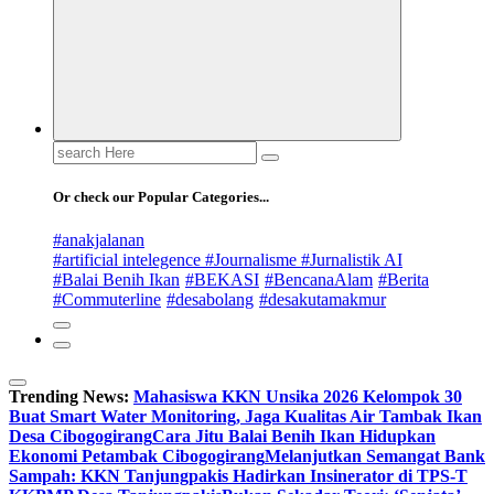
Search
for:
Or check our Popular Categories...
#anakjalanan
#artificial intelegence #Journalisme #Jurnalistik AI
#Balai Benih Ikan
#BEKASI
#BencanaAlam
#Berita
#Commuterline
#desabolang
#desakutamakmur
Trending News:
Mahasiswa KKN Unsika 2026 Kelompok 30
Buat Smart Water Monitoring, Jaga Kualitas Air Tambak Ikan
Desa Cibogogirang
Cara Jitu Balai Benih Ikan Hidupkan
Ekonomi Petambak Cibogogirang
Melanjutkan Semangat Bank
Sampah: KKN Tanjungpakis Hadirkan Insinerator di TPS-T