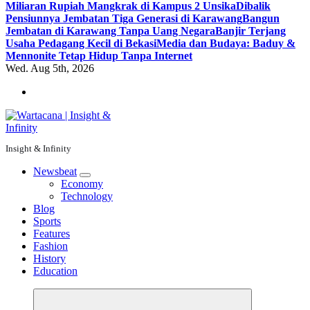
Miliaran Rupiah Mangkrak di Kampus 2 Unsika
Dibalik
Pensiunnya Jembatan Tiga Generasi di Karawang
Bangun
Jembatan di Karawang Tanpa Uang Negara
Banjir Terjang
Usaha Pedagang Kecil di Bekasi
Media dan Budaya: Baduy &
Mennonite Tetap Hidup Tanpa Internet
Wed. Aug 5th, 2026
Insight & Infinity
Newsbeat
Economy
Technology
Blog
Sports
Features
Fashion
History
Education