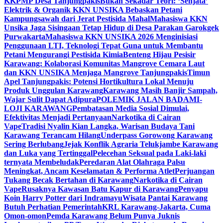
KKPMP Desa Tanjungpakis
Bukan Sekadar Teori: ‘Senjata’
Elektrik & Organik KKN UNSIKA Bebaskan Petani
Kampungsawah dari Jerat Pestisida Mahal
Mahasiswa KKN
Unsika Jaga Sisingaan Tetap Hidup di Desa Parakan Garokgek
Purwakarta
Mahasiswa KKN UNSIKA 2026 Menginisiasi
Penggunaan LTI, Teknologi Tepat Guna untuk Membantu
Petani Mengurangi Pestisida Kimia
Benteng Hijau Pesisir
Karawang: Kolaborasi Komunitas Mangrove Cemara Laut
dan KKN UNSIKA Menjaga Mangrove Tanjungpakis
Timun
Apel Tanjungpakis: Potensi Hortikultura Lokal Menuju
Produk Unggulan Karawang
Karawang Masih Banjir Sampah,
Wajar Sulit Dapat Adipura
POLEMIK JALAN BADAMI-
LOJI KARAWANG
Pembatasan Media Sosial Dimulai,
Efektivitas Menjadi Pertanyaan
Narkotika di Cairan
Vape
Tradisi Nyalin Kian Langka, Warisan Budaya Tani
Karawang Terancam Hilang
Underpass Gorowong Karawang
Sering Berlubang
Jejak Konflik Agraria Telukjambe Karawang
dan Luka yang Tertinggal
Pelecehan Seksual pada Laki-laki
ternyata Membeludak
Peredaran Alat Olahraga Palsu
Meningkat, Ancam Keselamatan & Performa Atlet
Perjuangan
Tukang Becak Bertahan di Karawang
Narkotika di Cairan
Vape
Rusaknya Kawasan Batu Kapur di Karawang
Penyapu
Koin Harry Potter dari Indramayu
Wisata Pantai Karawang
Butuh Perhatian Pemerintah
KRL Karawang-Jakarta, Cuma
Omon-omon
Pemda Karawang Belum Punya Juknis