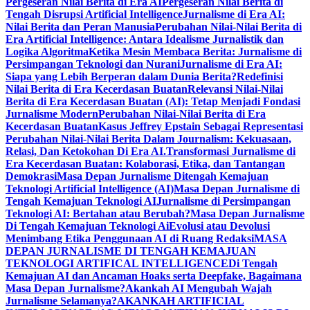
Pergeseran Nilai Berita di Era AI
Pergeseran Nilai Berita di
Tengah Disrupsi Artificial Intelligence
Jurnalisme di Era AI:
Nilai Berita dan Peran Manusia
Perubahan Nilai-Nilai Berita di
Era Artificial Intelligence: Antara Idealisme Jurnalistik dan
Logika Algoritma
Ketika Mesin Membaca Berita: Jurnalisme di
Persimpangan Teknologi dan Nurani
Jurnalisme di Era AI:
Siapa yang Lebih Berperan dalam Dunia Berita?
Redefinisi
Nilai Berita di Era Kecerdasan Buatan
Relevansi Nilai-Nilai
Berita di Era Kecerdasan Buatan (AI): Tetap Menjadi Fondasi
Jurnalisme Modern
Perubahan Nilai-Nilai Berita di Era
Kecerdasan Buatan
Kasus Jeffrey Epstain Sebagai Representasi
Perubahan Nilai-Nilai Berita Dalam Journalism: Kekuasaan,
Relasi, Dan Ketokohan Di Era AI.
Transformasi Jurnalisme di
Era Kecerdasan Buatan: Kolaborasi, Etika, dan Tantangan
Demokrasi
Masa Depan Jurnalisme Ditengah Kemajuan
Teknologi Artificial Intelligence (AI)
Masa Depan Jurnalisme di
Tengah Kemajuan Teknologi AI
Jurnalisme di Persimpangan
Teknologi AI: Bertahan atau Berubah?
Masa Depan Jurnalisme
Di Tengah Kemajuan Teknologi Ai
Evolusi atau Devolusi
Menimbang Etika Penggunaan AI di Ruang Redaksi
MASA
DEPAN JURNALISME DI TENGAH KEMAJUAN
TEKNOLOGI ARTIFICAL INTELLIGENCE
Di Tengah
Kemajuan AI dan Ancaman Hoaks serta Deepfake, Bagaimana
Masa Depan Jurnalisme?
Akankah AI Mengubah Wajah
Jurnalisme Selamanya?
AKANKAH ARTIFICIAL