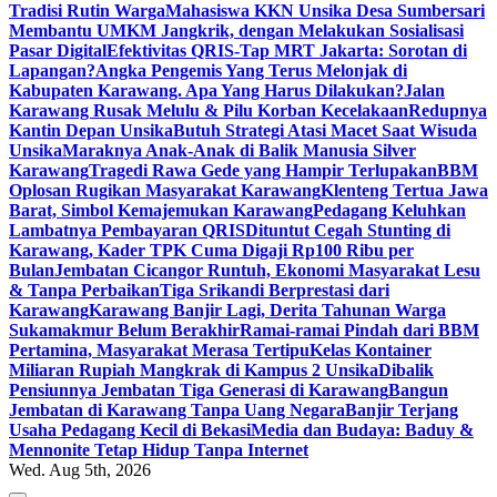
Tradisi Rutin Warga
Mahasiswa KKN Unsika Desa Sumbersari
Membantu UMKM Jangkrik, dengan Melakukan Sosialisasi
Pasar Digital
Efektivitas QRIS-Tap MRT Jakarta: Sorotan di
Lapangan?
Angka Pengemis Yang Terus Melonjak di
Kabupaten Karawang. Apa Yang Harus Dilakukan?
Jalan
Karawang Rusak Melulu & Pilu Korban Kecelakaan
Redupnya
Kantin Depan Unsika
Butuh Strategi Atasi Macet Saat Wisuda
Unsika
Maraknya Anak-Anak di Balik Manusia Silver
Karawang
Tragedi Rawa Gede yang Hampir Terlupakan
BBM
Oplosan Rugikan Masyarakat Karawang
Klenteng Tertua Jawa
Barat, Simbol Kemajemukan Karawang
Pedagang Keluhkan
Lambatnya Pembayaran QRIS
Dituntut Cegah Stunting di
Karawang, Kader TPK Cuma Digaji Rp100 Ribu per
Bulan
Jembatan Cicangor Runtuh, Ekonomi Masyarakat Lesu
& Tanpa Perbaikan
Tiga Srikandi Berprestasi dari
Karawang
Karawang Banjir Lagi, Derita Tahunan Warga
Sukamakmur Belum Berakhir
Ramai-ramai Pindah dari BBM
Pertamina, Masyarakat Merasa Tertipu
Kelas Kontainer
Miliaran Rupiah Mangkrak di Kampus 2 Unsika
Dibalik
Pensiunnya Jembatan Tiga Generasi di Karawang
Bangun
Jembatan di Karawang Tanpa Uang Negara
Banjir Terjang
Usaha Pedagang Kecil di Bekasi
Media dan Budaya: Baduy &
Mennonite Tetap Hidup Tanpa Internet
Wed. Aug 5th, 2026