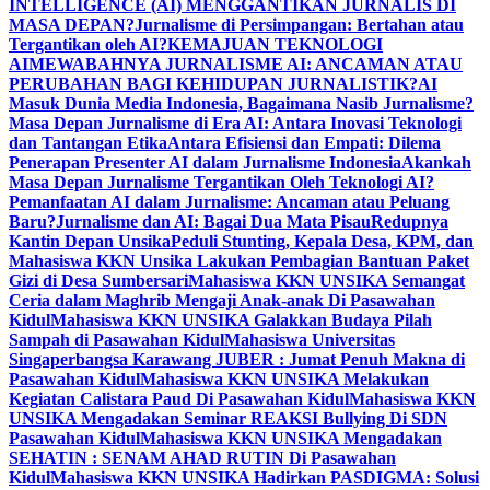
INTELLIGENCE (AI) MENGGANTIKAN JURNALIS DI
MASA DEPAN?
Jurnalisme di Persimpangan: Bertahan atau
Tergantikan oleh AI?
KEMAJUAN TEKNOLOGI
AI
MEWABAHNYA JURNALISME AI: ANCAMAN ATAU
PERUBAHAN BAGI KEHIDUPAN JURNALISTIK?
AI
Masuk Dunia Media Indonesia, Bagaimana Nasib Jurnalisme?
Masa Depan Jurnalisme di Era AI: Antara Inovasi Teknologi
dan Tantangan Etika
Antara Efisiensi dan Empati: Dilema
Penerapan Presenter AI dalam Jurnalisme Indonesia
Akankah
Masa Depan Jurnalisme Tergantikan Oleh Teknologi AI?
Pemanfaatan AI dalam Jurnalisme: Ancaman atau Peluang
Baru?
Jurnalisme dan AI: Bagai Dua Mata Pisau
Redupnya
Kantin Depan Unsika
Peduli Stunting, Kepala Desa, KPM, dan
Mahasiswa KKN Unsika Lakukan Pembagian Bantuan Paket
Gizi di Desa Sumbersari
Mahasiswa KKN UNSIKA Semangat
Ceria dalam Maghrib Mengaji Anak-anak Di Pasawahan
Kidul
Mahasiswa KKN UNSIKA Galakkan Budaya Pilah
Sampah di Pasawahan Kidul
Mahasiswa Universitas
Singaperbangsa Karawang JUBER : Jumat Penuh Makna di
Pasawahan Kidul
Mahasiswa KKN UNSIKA Melakukan
Kegiatan Calistara Paud Di Pasawahan Kidul
Mahasiswa KKN
UNSIKA Mengadakan Seminar REAKSI Bullying Di SDN
Pasawahan Kidul
Mahasiswa KKN UNSIKA Mengadakan
SEHATIN : SENAM AHAD RUTIN Di Pasawahan
Kidul
Mahasiswa KKN UNSIKA Hadirkan PASDIGMA: Solusi