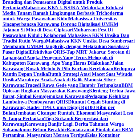
Branding dan Pemasaran Digital untuk Produk
Pertanian
Mahasiswa KKN UNSIKA Melakukan Edukasi
Media Tanam Ramah Lingkungan Berbasis Trichoderma
untuk Warga Pasawahan Kidul
Mahasiswa Universitas
Singaperbangsa Karawang Dorong Digitalisasi UMKM
Jajanan Si Mbu di Desa Ciptasari
Muharram Fest Di
Pasawahan Kidul : Kolaborasi Mahasiswa KKN Unsika Dan
Tradisi Rutin Warga
Mahasiswa KKN Unsika Desa Sumbersari
Membantu UMKM Jangkrik, dengan Melakukan Sosialisasi
Pasar Digital
Efektivitas QRIS-Tap MRT Jakarta: Sorotan di
Lapangan?
Angka Pengemis Yang Terus Melonjak di
Kabupaten Karawang. Apa Yang Harus Dilakukan?
Jalan
Karawang Rusak Melulu & Pilu Korban Kecelakaan
Redupnya
Kantin Depan Unsika
Butuh Strategi Atasi Macet Saat Wisuda
Unsika
Maraknya Anak-Anak di Balik Manusia Silver
Karawang
Tragedi Rawa Gede yang Hampir Terlupakan
BBM
Oplosan Rugikan Masyarakat Karawang
Klenteng Tertua Jawa
Barat, Simbol Kemajemukan Karawang
Pedagang Keluhkan
Lambatnya Pembayaran QRIS
Dituntut Cegah Stunting di
Karawang, Kader TPK Cuma Digaji Rp100 Ribu per
Bulan
Jembatan Cicangor Runtuh, Ekonomi Masyarakat Lesu
& Tanpa Perbaikan
Tiga Srikandi Berprestasi dari
Karawang
Karawang Banjir Lagi, Derita Tahunan Warga
Sukamakmur Belum Berakhir
Ramai-ramai Pindah dari BBM
Pertamina, Masyarakat Merasa Tertipu
Kelas Kontainer