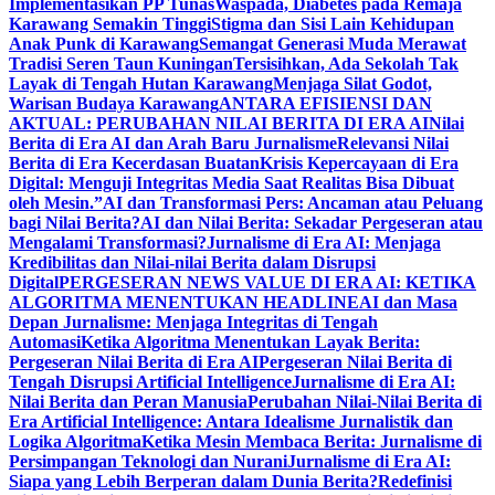
Implementasikan PP Tunas
Waspada, Diabetes pada Remaja
Karawang Semakin Tinggi
Stigma dan Sisi Lain Kehidupan
Anak Punk di Karawang
Semangat Generasi Muda Merawat
Tradisi Seren Taun Kuningan
Tersisihkan, Ada Sekolah Tak
Layak di Tengah Hutan Karawang
Menjaga Silat Godot,
Warisan Budaya Karawang
ANTARA EFISIENSI DAN
AKTUAL: PERUBAHAN NILAI BERITA DI ERA AI
Nilai
Berita di Era AI dan Arah Baru Jurnalisme
Relevansi Nilai
Berita di Era Kecerdasan Buatan
Krisis Kepercayaan di Era
Digital: Menguji Integritas Media Saat Realitas Bisa Dibuat
oleh Mesin.”
AI dan Transformasi Pers: Ancaman atau Peluang
bagi Nilai Berita?
AI dan Nilai Berita: Sekadar Pergeseran atau
Mengalami Transformasi?
Jurnalisme di Era AI: Menjaga
Kredibilitas dan Nilai-nilai Berita dalam Disrupsi
Digital
PERGESERAN NEWS VALUE DI ERA AI: KETIKA
ALGORITMA MENENTUKAN HEADLINE
AI dan Masa
Depan Jurnalisme: Menjaga Integritas di Tengah
Automasi
Ketika Algoritma Menentukan Layak Berita:
Pergeseran Nilai Berita di Era AI
Pergeseran Nilai Berita di
Tengah Disrupsi Artificial Intelligence
Jurnalisme di Era AI:
Nilai Berita dan Peran Manusia
Perubahan Nilai-Nilai Berita di
Era Artificial Intelligence: Antara Idealisme Jurnalistik dan
Logika Algoritma
Ketika Mesin Membaca Berita: Jurnalisme di
Persimpangan Teknologi dan Nurani
Jurnalisme di Era AI:
Siapa yang Lebih Berperan dalam Dunia Berita?
Redefinisi