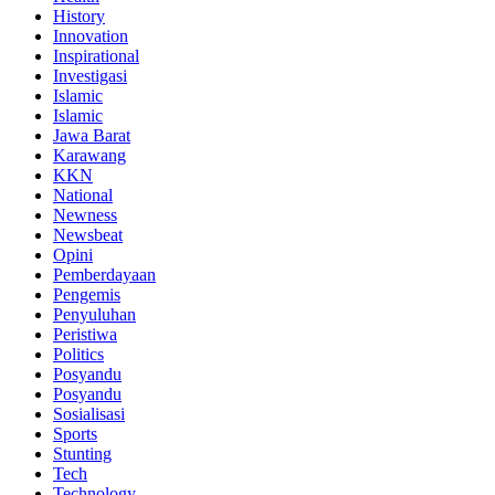
History
Innovation
Inspirational
Investigasi
Islamic
Islamic
Jawa Barat
Karawang
KKN
National
Newness
Newsbeat
Opini
Pemberdayaan
Pengemis
Penyuluhan
Peristiwa
Politics
Posyandu
Posyandu
Sosialisasi
Sports
Stunting
Tech
Technology