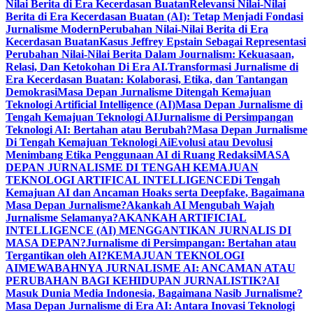
Nilai Berita di Era Kecerdasan Buatan
Relevansi Nilai-Nilai
Berita di Era Kecerdasan Buatan (AI): Tetap Menjadi Fondasi
Jurnalisme Modern
Perubahan Nilai-Nilai Berita di Era
Kecerdasan Buatan
Kasus Jeffrey Epstain Sebagai Representasi
Perubahan Nilai-Nilai Berita Dalam Journalism: Kekuasaan,
Relasi, Dan Ketokohan Di Era AI.
Transformasi Jurnalisme di
Era Kecerdasan Buatan: Kolaborasi, Etika, dan Tantangan
Demokrasi
Masa Depan Jurnalisme Ditengah Kemajuan
Teknologi Artificial Intelligence (AI)
Masa Depan Jurnalisme di
Tengah Kemajuan Teknologi AI
Jurnalisme di Persimpangan
Teknologi AI: Bertahan atau Berubah?
Masa Depan Jurnalisme
Di Tengah Kemajuan Teknologi Ai
Evolusi atau Devolusi
Menimbang Etika Penggunaan AI di Ruang Redaksi
MASA
DEPAN JURNALISME DI TENGAH KEMAJUAN
TEKNOLOGI ARTIFICAL INTELLIGENCE
Di Tengah
Kemajuan AI dan Ancaman Hoaks serta Deepfake, Bagaimana
Masa Depan Jurnalisme?
Akankah AI Mengubah Wajah
Jurnalisme Selamanya?
AKANKAH ARTIFICIAL
INTELLIGENCE (AI) MENGGANTIKAN JURNALIS DI
MASA DEPAN?
Jurnalisme di Persimpangan: Bertahan atau
Tergantikan oleh AI?
KEMAJUAN TEKNOLOGI
AI
MEWABAHNYA JURNALISME AI: ANCAMAN ATAU
PERUBAHAN BAGI KEHIDUPAN JURNALISTIK?
AI
Masuk Dunia Media Indonesia, Bagaimana Nasib Jurnalisme?
Masa Depan Jurnalisme di Era AI: Antara Inovasi Teknologi