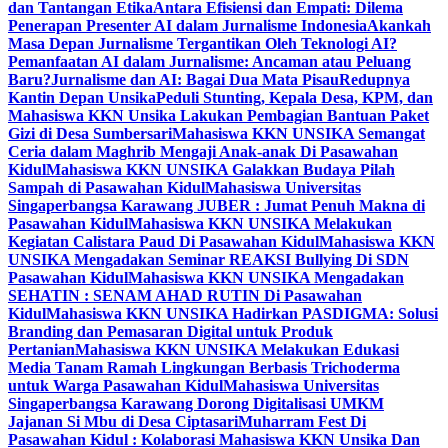
dan Tantangan Etika
Antara Efisiensi dan Empati: Dilema
Penerapan Presenter AI dalam Jurnalisme Indonesia
Akankah
Masa Depan Jurnalisme Tergantikan Oleh Teknologi AI?
Pemanfaatan AI dalam Jurnalisme: Ancaman atau Peluang
Baru?
Jurnalisme dan AI: Bagai Dua Mata Pisau
Redupnya
Kantin Depan Unsika
Peduli Stunting, Kepala Desa, KPM, dan
Mahasiswa KKN Unsika Lakukan Pembagian Bantuan Paket
Gizi di Desa Sumbersari
Mahasiswa KKN UNSIKA Semangat
Ceria dalam Maghrib Mengaji Anak-anak Di Pasawahan
Kidul
Mahasiswa KKN UNSIKA Galakkan Budaya Pilah
Sampah di Pasawahan Kidul
Mahasiswa Universitas
Singaperbangsa Karawang JUBER : Jumat Penuh Makna di
Pasawahan Kidul
Mahasiswa KKN UNSIKA Melakukan
Kegiatan Calistara Paud Di Pasawahan Kidul
Mahasiswa KKN
UNSIKA Mengadakan Seminar REAKSI Bullying Di SDN
Pasawahan Kidul
Mahasiswa KKN UNSIKA Mengadakan
SEHATIN : SENAM AHAD RUTIN Di Pasawahan
Kidul
Mahasiswa KKN UNSIKA Hadirkan PASDIGMA: Solusi
Branding dan Pemasaran Digital untuk Produk
Pertanian
Mahasiswa KKN UNSIKA Melakukan Edukasi
Media Tanam Ramah Lingkungan Berbasis Trichoderma
untuk Warga Pasawahan Kidul
Mahasiswa Universitas
Singaperbangsa Karawang Dorong Digitalisasi UMKM
Jajanan Si Mbu di Desa Ciptasari
Muharram Fest Di
Pasawahan Kidul : Kolaborasi Mahasiswa KKN Unsika Dan