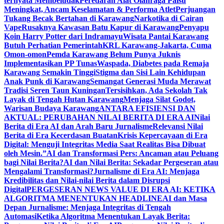
ternyata Membeludak
Peredaran Alat Olahraga Palsu
Meningkat, Ancam Keselamatan & Performa Atlet
Perjuangan
Tukang Becak Bertahan di Karawang
Narkotika di Cairan
Vape
Rusaknya Kawasan Batu Kapur di Karawang
Penyapu
Koin Harry Potter dari Indramayu
Wisata Pantai Karawang
Butuh Perhatian Pemerintah
KRL Karawang-Jakarta, Cuma
Omon-omon
Pemda Karawang Belum Punya Juknis
Implementasikan PP Tunas
Waspada, Diabetes pada Remaja
Karawang Semakin Tinggi
Stigma dan Sisi Lain Kehidupan
Anak Punk di Karawang
Semangat Generasi Muda Merawat
Tradisi Seren Taun Kuningan
Tersisihkan, Ada Sekolah Tak
Layak di Tengah Hutan Karawang
Menjaga Silat Godot,
Warisan Budaya Karawang
ANTARA EFISIENSI DAN
AKTUAL: PERUBAHAN NILAI BERITA DI ERA AI
Nilai
Berita di Era AI dan Arah Baru Jurnalisme
Relevansi Nilai
Berita di Era Kecerdasan Buatan
Krisis Kepercayaan di Era
Digital: Menguji Integritas Media Saat Realitas Bisa Dibuat
oleh Mesin.”
AI dan Transformasi Pers: Ancaman atau Peluang
bagi Nilai Berita?
AI dan Nilai Berita: Sekadar Pergeseran atau
Mengalami Transformasi?
Jurnalisme di Era AI: Menjaga
Kredibilitas dan Nilai-nilai Berita dalam Disrupsi
Digital
PERGESERAN NEWS VALUE DI ERA AI: KETIKA
ALGORITMA MENENTUKAN HEADLINE
AI dan Masa
Depan Jurnalisme: Menjaga Integritas di Tengah
Automasi
Ketika Algoritma Menentukan Layak Berita: