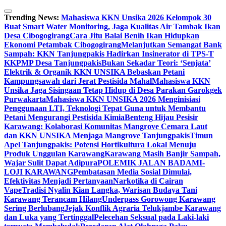
Skip
to
Trending News:
Mahasiswa KKN Unsika 2026 Kelompok 30
content
Buat Smart Water Monitoring, Jaga Kualitas Air Tambak Ikan
Desa Cibogogirang
Cara Jitu Balai Benih Ikan Hidupkan
Ekonomi Petambak Cibogogirang
Melanjutkan Semangat Bank
Sampah: KKN Tanjungpakis Hadirkan Insinerator di TPS-T
KKPMP Desa Tanjungpakis
Bukan Sekadar Teori: ‘Senjata’
Elektrik & Organik KKN UNSIKA Bebaskan Petani
Kampungsawah dari Jerat Pestisida Mahal
Mahasiswa KKN
Unsika Jaga Sisingaan Tetap Hidup di Desa Parakan Garokgek
Purwakarta
Mahasiswa KKN UNSIKA 2026 Menginisiasi
Penggunaan LTI, Teknologi Tepat Guna untuk Membantu
Petani Mengurangi Pestisida Kimia
Benteng Hijau Pesisir
Karawang: Kolaborasi Komunitas Mangrove Cemara Laut
dan KKN UNSIKA Menjaga Mangrove Tanjungpakis
Timun
Apel Tanjungpakis: Potensi Hortikultura Lokal Menuju
Produk Unggulan Karawang
Karawang Masih Banjir Sampah,
Wajar Sulit Dapat Adipura
POLEMIK JALAN BADAMI-
LOJI KARAWANG
Pembatasan Media Sosial Dimulai,
Efektivitas Menjadi Pertanyaan
Narkotika di Cairan
Vape
Tradisi Nyalin Kian Langka, Warisan Budaya Tani
Karawang Terancam Hilang
Underpass Gorowong Karawang
Sering Berlubang
Jejak Konflik Agraria Telukjambe Karawang
dan Luka yang Tertinggal
Pelecehan Seksual pada Laki-laki