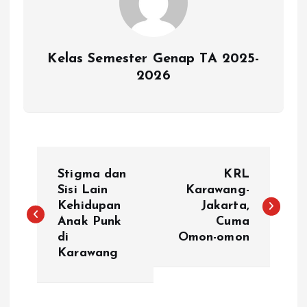
Kelas Semester Genap TA 2025-
2026
P
Stigma dan
KRL
o
Sisi Lain
Karawang-
Kehidupan
Jakarta,
Anak Punk
Cuma
s
di
Omon-omon
Karawang
t
n