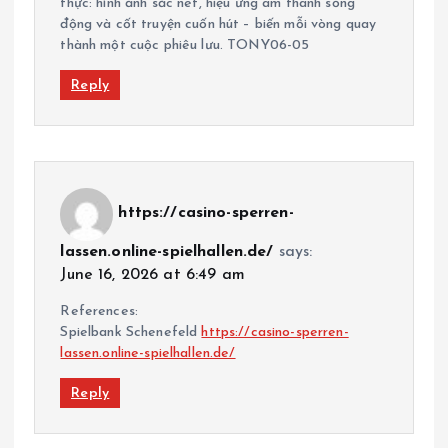
thực: hình ảnh sắc nét, hiệu ứng âm thanh sống
động và cốt truyện cuốn hút – biến mỗi vòng quay
thành một cuộc phiêu lưu. TONY06-05
Reply
https://casino-sperren-
lassen.online-spielhallen.de/
says:
June 16, 2026 at 6:49 am
References:
Spielbank Schenefeld
https://casino-sperren-
lassen.online-spielhallen.de/
Reply