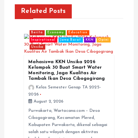
a
Related Posts
v
Berita
Economy
Education
i
Inspirational
Jawa Barat
KKN
Opini
Unsika
g
Mahasiswa KKN Unsika 2026
a
Kelompok 30 Buat Smart Water
Monitoring, Jaga Kualitas Air
Tambak Ikan Desa Cibogogirang
t
Kelas Semester Genap TA 2025-
2026
i
August 2, 2026
Purwakarta, Wartacana.com – Desa
o
Cibogogirang, Kecamatan Plered,
Kabupaten Purwakarta, dikenal sebagai
n
salah satu wilayah dengan aktivitas