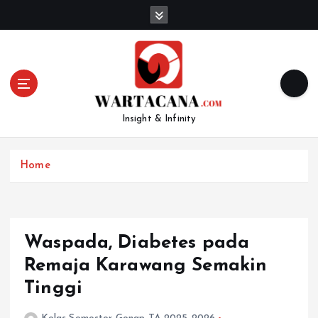
S
k
i
p
t
o
c
Insight & Infinity
o
n
t
Home
e
n
t
Waspada, Diabetes pada
Remaja Karawang Semakin
Tinggi