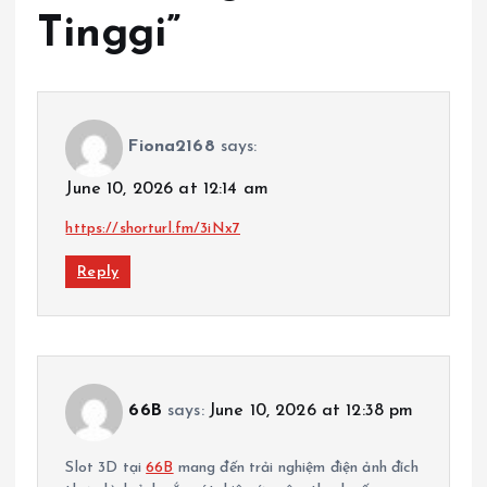
Tinggi
”
Fiona2168
says:
June 10, 2026 at 12:14 am
https://shorturl.fm/3iNx7
Reply
66B
says:
June 10, 2026 at 12:38 pm
Slot 3D tại
66B
mang đến trải nghiệm điện ảnh đích