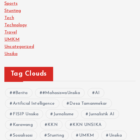
Sports
Stunting
Tech
Technology
Travel
UMKM
Uncategorized
Unsika
Tag Clouds
#Berita
#MahasiswaUnsika
AI
Artificial Intelligence
Desa Tamanmekar
FISIP Unsika
Jurnalisme
Jurnalistik AI
Karawang
KKN
KKN UNSIKA
Sosialisasi
Stunting
UMKM
Unsika