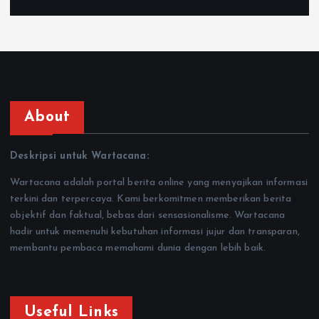
About
Deskripsi untuk Wartacana:
Wartacana adalah portal berita online yang menyajikan informasi
terkini dan terpercaya. Kami berkomitmen memberikan berita
objektif dan faktual, bebas dari sensasionalisme. Wartacana
hadir untuk memenuhi kebutuhan informasi jujur dan transparan,
membantu pembaca memahami dunia dengan lebih baik.
Useful Links