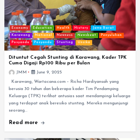
Economy
Education
Health
History
Jawa Barat
Karawang
National
Newness
Newsbeat
Penyuluhan
Posyandu
Posyandu
Stunting
Unsika
Dituntut Cegah Stunting di Karawang, Kader TPK
Cuma Digaji Rp100 Ribu per Bulan
JMM
June 9, 2025
Karawang, Wartacana.com – Richa Hardiyansah yang
berusia 30 tahun dan beberapa kader Tim Pendamping
Keluarga (TPK) terlihat antusias saat mendampingi keluarga
yang terdapat anak beresiko stunting. Mereka mengunjungi
seorang…
Read more