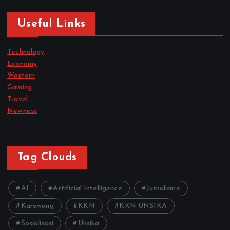
Useful Links
Technology
Economy
Western
Gaming
Travel
Newness
Tag Clouds
AI
Artificial Intelligence
Jurnalisme
Karawang
KKN
KKN UNSIKA
Sosialisasi
Unsika