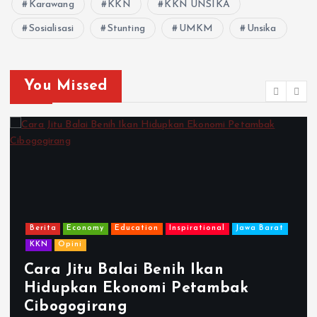
Karawang
KKN
KKN UNSIKA
Sosialisasi
Stunting
UMKM
Unsika
You Missed
Berita
Innovation
Jawa Barat
Karawang
KKN
Pemberdayaan
Technology
Unsika
Melanjutkan Semangat Bank
Sampah: KKN Tanjungpakis
Hadirkan Insinerator di TPS-T
KKPMP Desa Tanjungpakis