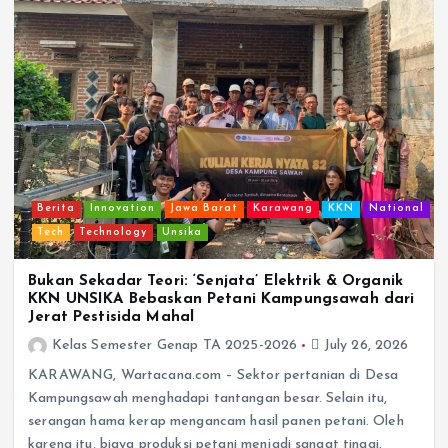
Berita
Innovation
Jawa Barat
Karawang
KKN
National
Tech
Technology
Unsika
Bukan Sekadar Teori: ‘Senjata’ Elektrik & Organik
KKN UNSIKA Bebaskan Petani Kampungsawah dari
Jerat Pestisida Mahal
Kelas Semester Genap TA 2025-2026
July 26, 2026
KARAWANG, Wartacana.com – Sektor pertanian di Desa
Kampungsawah menghadapi tantangan besar. Selain itu,
serangan hama kerap mengancam hasil panen petani. Oleh
karena itu, biaya produksi petani menjadi sangat tinggi.