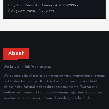
By
Kelas Semester Genap TA 2025-2026
July 27, 2026
73 views
About
Deskripsi untuk Wartacana:
Wartacana adalah portal berita online yang menyajikan informasi
terkini dan terpercaya. Kami berkomitmen memberikan berita
objektif dan faktual, bebas dari sensasionalisme. Wartacana
hadir untuk memenuhi kebutuhan informasi jujur dan transparan,
membantu pembaca memahami dunia dengan lebih baik.