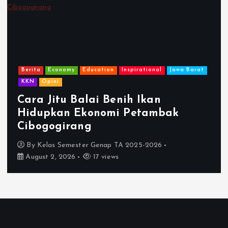
Berita
Innovation
Jawa Barat
Karawang
KKN
Pemberdayaan
Technology
Unsika
Melanjutkan Semangat Bank
Sampah: KKN Tanjungpakis
Hadirkan Insinerator di TPS-T
KKPMP Desa Tanjungpakis
By
Kelas Semester Genap TA 2025-2026
July 27, 2026
72 views