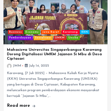
Business
Economy
Jawa Barat
Karawang
KKN
Pemberdayaan
Sosialisasi
UMKM
Unsika
Mahasiswa Universitas Singaperbangsa Karawang
Dorong Digitalisasi UMKM Jajanan Si Mbu di Desa
Ciptasari
JMM
July 14, 2025
Karawang, [7 Juli 2025] – Mahasiswa Kuliah Kerja Nyata
(KKN) Universitas Singaperbangsa Karawang (UNSIKA)
yang bertugas di Desa Ciptasari, Kabupaten Karawang,
meluncurkan program pemberdayaan ekonomi masyarakat
bertajuk “Jajanan Si Mbu”,…
Read more