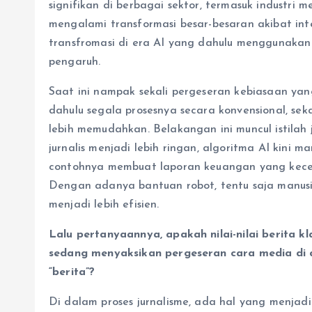
signifikan di berbagai sektor, termasuk industri 
mengalami transformasi besar-besaran akibat integ
transfromasi di era AI yang dahulu menggunaka
pengaruh.
Saat ini nampak sekali pergeseran kebiasaan ya
dahulu segala prosesnya secara konvensional, s
lebih memudahkan. Belakangan ini muncul istilah
jurnalis menjadi lebih ringan, algoritma AI kini m
contohnya membuat laporan keuangan yang kecep
Dengan adanya bantuan robot, tentu saja manus
menjadi lebih efisien.
Lalu pertanyaannya, apakah nilai-nilai berita kla
sedang menyaksikan pergeseran cara media di 
“berita”?
Di dalam proses jurnalisme, ada hal yang menjad