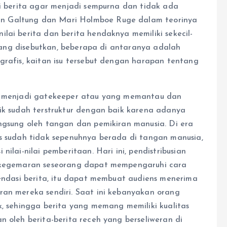
ai berita agar menjadi sempurna dan tidak ada
n Galtung dan Mari Holmboe Ruge dalam teorinya
lai berita dan berita hendaknya memiliki sekecil-
a yang disebutkan, beberapa di antaranya adalah
grafis, kaitan isu tersebut dengan harapan tentang
tu menjadi gatekeeper atau yang memantau dan
lik sudah terstruktur dengan baik karena adanya
angsung oleh tangan dan pemikiran manusia. Di era
as sudah tidak sepenuhnya berada di tangan manusia,
ilai-nilai pemberitaan. Hari ini, pendistribusian
i kegemaran seseorang dapat mempengaruhi cara
mendasi berita, itu dapat membuat audiens menerima
ran mereka sendiri. Saat ini kebanyakan orang
k, sehingga berita yang memang memiliki kualitas
n oleh berita-berita receh yang berseliweran di