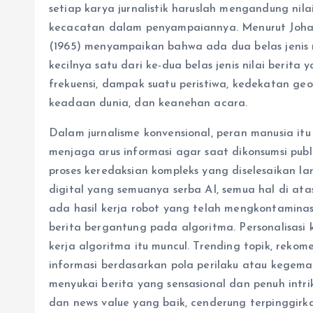
setiap karya jurnalistik haruslah mengandung nil
kecacatan dalam penyampaiannya. Menurut Joha
(1965) menyampaikan bahwa ada dua belas jenis ni
kecilnya satu dari ke-dua belas jenis nilai berit
frekuensi, dampak suatu peristiwa, kedekatan geo
keadaan dunia, dan keanehan acara.
Dalam jurnalisme konvensional, peran manusia i
menjaga arus informasi agar saat dikonsumsi pub
proses keredaksian kompleks yang diselesaikan l
digital yang semuanya serba AI, semua hal di at
ada hasil kerja robot yang telah mengkontaminasi n
berita bergantung pada algoritma. Personalisas
kerja algoritma itu muncul. Trending topik, reko
informasi berdasarkan pola perilaku atau kegema
menyukai berita yang sensasional dan penuh intri
dan news value yang baik, cenderung terpinggirka