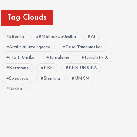
Tag Clouds
#Berita
#MahasiswaUnsika
AI
Artificial Intelligence
Desa Tamanmekar
FISIP Unsika
Jurnalisme
Jurnalistik AI
Karawang
KKN
KKN UNSIKA
Sosialisasi
Stunting
UMKM
Unsika