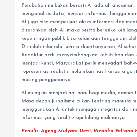
Perubahan ini bukan berarti AI adalah ancaman,
menganalisis data, mencari informasi, hingga men
AI juga bisa memperluas akses informasi dan meni
diserahkan oleh AI, maka berita beresiko kehilan
kepentingan publik bisa kelamaan tenggelam ole
Disinilah nilai-nilai berita dipertanyakan, AI s
Redaktur perlu menyeimbangkan kebutuhan dan kep
menjadi kunci, Masyarakat perlu menyadari bahw
representasi realistis melainkan hasil kurasi alg
masing penggunanya.
AI mungkin menjadi hal baru bagi media, namun
Masa depan jurnalisme bukan tentang manusia m
menggunakan AI untuk menjaga integritas dari nila
informasi yang viral tetapi hilang maknanya.
Penulis:
Ageng Mulyani Dewi, Rivanka Veliana Put