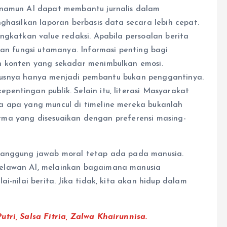
 namun AI dapat membantu jurnalis dalam
ghasilkan laporan berbasis data secara lebih cepat.
ngkatkan value redaksi. Apabila persoalan berita
gan fungsi utamanya. Informasi penting bagi
h konten yang sekadar menimbulkan emosi.
eharusnya hanya menjadi pembantu bukan penggantinya.
entingan publik. Selain itu, literasi Masyarakat
a apa yang muncul di timeline mereka bukanlah
oritma yang disesuaikan dengan preferensi masing-
 tanggung jawab moral tetap ada pada manusia.
elawan AI, melainkan bagaimana manusia
i-nilai berita. Jika tidak, kita akan hidup dalam
ri, Salsa Fitria, Zalwa Khairunnisa.