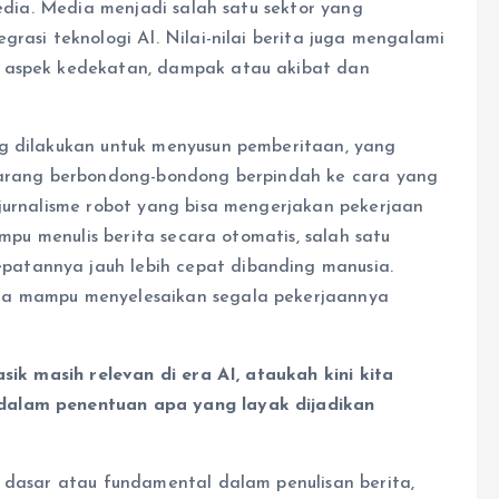
media. Media menjadi salah satu sektor yang
rasi teknologi AI. Nilai-nilai berita juga mengalami
n aspek kedekatan, dampak atau akibat dan
ng dilakukan untuk menyusun pemberitaan, yang
ekarang berbondong-bondong berpindah ke cara yang
 jurnalisme robot yang bisa mengerjakan pekerjaan
ampu menulis berita secara otomatis, salah satu
atannya jauh lebih cepat dibanding manusia.
ia mampu menyelesaikan segala pekerjaannya
sik masih relevan di era AI, ataukah kini kita
dalam penentuan apa yang layak dijadikan
i dasar atau fundamental dalam penulisan berita,