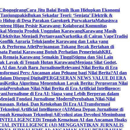
Cibogogirang
Cara Jitu Balai Benih Ikan Hidupkan Ekonomi
 Tanjungpakis
Bukan Sekadar Teori: ‘Senjata’ Elektrik &
p Hidup di Desa Parakan Garokgek Purwakarta
Mahasiswa
nteng Hijau Pesisir Karawang: Kolaborasi Komunitas
 Lokal Menuju Produk Unggulan Karawang
Karawang Masih
Efektivitas Menjadi Pertanyaan
Narkotika di Cairan Vape
Tradisi
 Konflik Agraria Telukjambe Karawang dan Luka yang
 & Performa Atlet
Perjuangan Tukang Becak Bertahan di
sata Pantai Karawang Butuh Perhatian Pemerintah
KRL
da Remaja Karawang Semakin Tinggi
Stigma dan Sisi Lain
 Tak Layak di Tengah Hutan Karawang
Menjaga Silat Godot,
ra AI dan Arah Baru Jurnalisme
Relevansi Nilai Berita di Era
nsformasi Pers: Ancaman atau Peluang bagi Nilai Berita?
AI dan
 dalam Disrupsi Digital
PERGESERAN NEWS VALUE DI ERA
asi
Ketika Algoritma Menentukan Layak Berita: Pergeseran Nilai
usia
Perubahan Nilai-Nilai Berita di Era Artificial Intelligence:
rani
Jurnalisme di Era AI: Siapa yang Lebih Berperan dalam
p Menjadi Fondasi Jurnalisme Modern
Perubahan Nilai-Nilai
kuasaan, Relasi, Dan Ketokohan Di Era AI.
Transformasi
nologi Artificial Intelligence (AI)
Masa Depan Jurnalisme di
engah Kemajuan Teknologi Ai
Evolusi atau Devolusi Menimbang
 INTELLIGENCE
Di Tengah Kemajuan AI dan Ancaman Hoaks
CIAL INTELLIGENCE (AI) MENGGANTIKAN JURNALIS