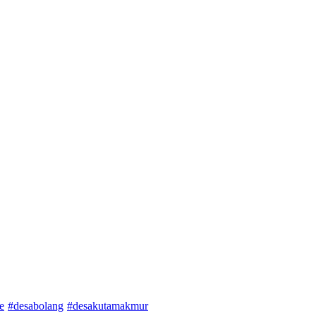
e
#desabolang
#desakutamakmur