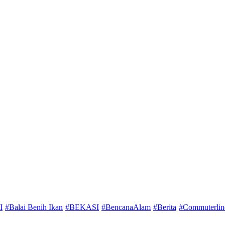
I
#Balai Benih Ikan
#BEKASI
#BencanaAlam
#Berita
#Commuterlin