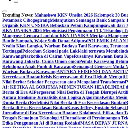
Trending News:
Mahasiswa KKN Unsika 2026 Kelompok 30 Buat 
Petambak Cibogogirang
Melanjutkan Semangat Bank Sampah: 
Organik KKN UNSIKA Bebaskan Petani Kampungsawah dari Jer
KKN UNSIKA 2026 Menginisiasi Penggunaan LTI, Teknologi Te
Mangrove Cemara Laut dan KKN UNSIKA Menjaga Mangrove 
Banjir Sampah, Wajar Sulit Dapat Adipura
POLEMIK JALAN
Nyalin Kian Langka, Warisan Budaya Tani Karawang Terancam
Tertinggal
Pelecehan Seksual pada Laki-laki ternyata Membelud
Karawang
Narkotika di Cairan Vape
Rusaknya Kawasan Batu K
Karawang-Jakarta, Cuma Omon-omon
Pemda Karawang Belum 
Kehidupan Anak Punk di Karawang
Semangat Generasi Muda M
Warisan Budaya Karawang
ANTARA EFISIENSI DAN AKTUA
Kecerdasan Buatan
Krisis Kepercayaan di Era Digital: Menguji I
Nilai Berita: Sekadar Pergeseran atau Mengalami Transformasi
AI: KETIKA ALGORITMA MENENTUKAN HEADLINE
AI d
Berita di Era AI
Pergeseran Nilai Berita di Tengah Disrupsi Artific
Antara Idealisme Jurnalistik dan Logika Algoritma
Ketika Mesin
Dunia Berita?
Redefinisi Nilai Berita di Era Kecerdasan Buatan
R
Berita di Era Kecerdasan Buatan
Kasus Jeffrey Epstain Sebagai
Jurnalisme di Era Kecerdasan Buatan: Kolaborasi, Etika, dan 
Tengah Kemajuan Teknologi AI
Jurnalisme di Persimpangan Tek
Etika Penggunaan AI di Ruang Redaksi
MASA DEPAN JURNA