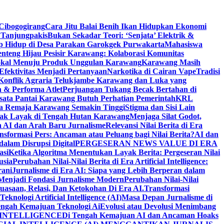
Cibogogirang
Cara Jitu Balai Benih Ikan Hidupkan Ekonomi
 Tanjungpakis
Bukan Sekadar Teori: ‘Senjata’ Elektrik &
p Hidup di Desa Parakan Garokgek Purwakarta
Mahasiswa
nteng Hijau Pesisir Karawang: Kolaborasi Komunitas
 Lokal Menuju Produk Unggulan Karawang
Karawang Masih
Efektivitas Menjadi Pertanyaan
Narkotika di Cairan Vape
Tradisi
 Konflik Agraria Telukjambe Karawang dan Luka yang
 & Performa Atlet
Perjuangan Tukang Becak Bertahan di
sata Pantai Karawang Butuh Perhatian Pemerintah
KRL
da Remaja Karawang Semakin Tinggi
Stigma dan Sisi Lain
 Tak Layak di Tengah Hutan Karawang
Menjaga Silat Godot,
ra AI dan Arah Baru Jurnalisme
Relevansi Nilai Berita di Era
nsformasi Pers: Ancaman atau Peluang bagi Nilai Berita?
AI dan
 dalam Disrupsi Digital
PERGESERAN NEWS VALUE DI ERA
asi
Ketika Algoritma Menentukan Layak Berita: Pergeseran Nilai
usia
Perubahan Nilai-Nilai Berita di Era Artificial Intelligence:
rani
Jurnalisme di Era AI: Siapa yang Lebih Berperan dalam
p Menjadi Fondasi Jurnalisme Modern
Perubahan Nilai-Nilai
kuasaan, Relasi, Dan Ketokohan Di Era AI.
Transformasi
nologi Artificial Intelligence (AI)
Masa Depan Jurnalisme di
engah Kemajuan Teknologi Ai
Evolusi atau Devolusi Menimbang
 INTELLIGENCE
Di Tengah Kemajuan AI dan Ancaman Hoaks