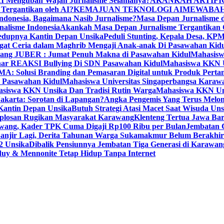
I Mengubah Wajah Jurnalisme Selamanya?
AKANKAH ARTIFI
 Tergantikan oleh AI?
KEMAJUAN TEKNOLOGI AI
MEWABAH
ndonesia, Bagaimana Nasib Jurnalisme?
Masa Depan Jurnalisme d
nalisme Indonesia
Akankah Masa Depan Jurnalisme Tergantikan O
dupnya Kantin Depan Unsika
Peduli Stunting, Kepala Desa, K
 Ceria dalam Maghrib Mengaji Anak-anak Di Pasawahan Kidu
wang JUBER : Jumat Penuh Makna di Pasawahan Kidul
Mahasisw
r REAKSI Bullying Di SDN Pasawahan Kidul
Mahasiswa KKN
Solusi Branding dan Pemasaran Digital untuk Produk Perta
 Pasawahan Kidul
Mahasiswa Universitas Singaperbangsa Karaw
asiswa KKN Unsika Dan Tradisi Rutin Warga
Mahasiswa KKN Un
akarta: Sorotan di Lapangan?
Angka Pengemis Yang Terus Melon
antin Depan Unsika
Butuh Strategi Atasi Macet Saat Wisuda Uns
losan Rugikan Masyarakat Karawang
Klenteng Tertua Jawa Ba
rawang, Kader TPK Cuma Digaji Rp100 Ribu per Bulan
Jembatan 
anjir Lagi, Derita Tahunan Warga Sukamakmur Belum Berakhir
2 Unsika
Dibalik Pensiunnya Jembatan Tiga Generasi di Karawan
uy & Mennonite Tetap Hidup Tanpa Internet