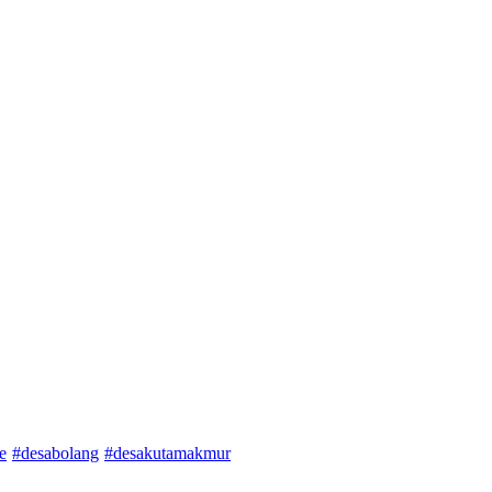
e
#desabolang
#desakutamakmur