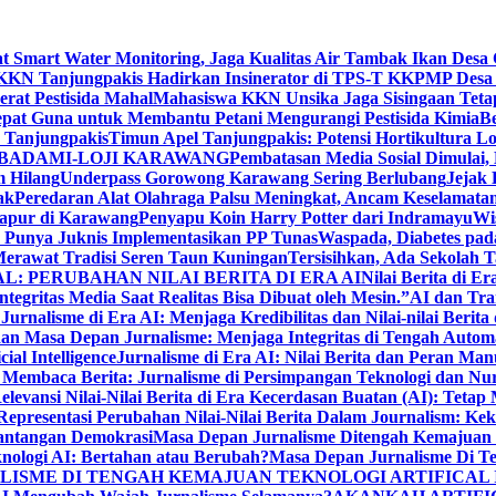
Smart Water Monitoring, Jaga Kualitas Air Tambak Ikan Desa 
KKN Tanjungpakis Hadirkan Insinerator di TPS-T KKPMP Desa
at Pestisida Mahal
Mahasiswa KKN Unsika Jaga Sisingaan Teta
pat Guna untuk Membantu Petani Mengurangi Pestisida Kimia
Be
Tanjungpakis
Timun Apel Tanjungpakis: Potensi Hortikultura
 BADAMI-LOJI KARAWANG
Pembatasan Media Sosial Dimulai, 
 Hilang
Underpass Gorowong Karawang Sering Berlubang
Jejak
ak
Peredaran Alat Olahraga Palsu Meningkat, Ancam Keselamatan
apur di Karawang
Penyapu Koin Harry Potter dari Indramayu
Wi
Punya Juknis Implementasikan PP Tunas
Waspada, Diabetes pa
erawat Tradisi Seren Taun Kuningan
Tersisihkan, Ada Sekolah
L: PERUBAHAN NILAI BERITA DI ERA AI
Nilai Berita di E
ntegritas Media Saat Realitas Bisa Dibuat oleh Mesin.”
AI dan Tra
?
Jurnalisme di Era AI: Menjaga Kredibilitas dan Nilai-nilai Berita
an Masa Depan Jurnalisme: Menjaga Integritas di Tengah Autom
ial Intelligence
Jurnalisme di Era AI: Nilai Berita dan Peran Man
 Membaca Berita: Jurnalisme di Persimpangan Teknologi dan Nu
elevansi Nilai-Nilai Berita di Era Kecerdasan Buatan (AI): Teta
 Representasi Perubahan Nilai-Nilai Berita Dalam Journalism: Ke
Tantangan Demokrasi
Masa Depan Jurnalisme Ditengah Kemajuan Tek
nologi AI: Bertahan atau Berubah?
Masa Depan Jurnalisme Di T
LISME DI TENGAH KEMAJUAN TEKNOLOGI ARTIFICAL