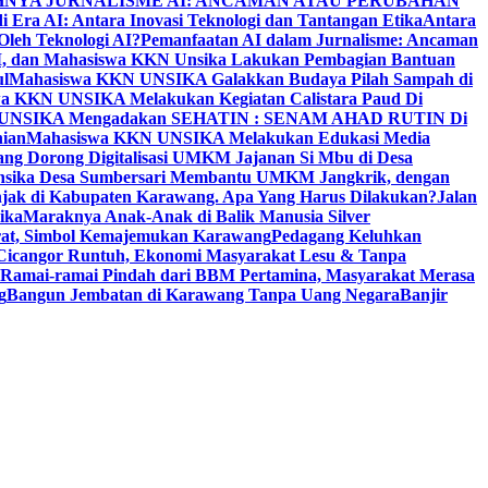
NYA JURNALISME AI: ANCAMAN ATAU PERUBAHAN
i Era AI: Antara Inovasi Teknologi dan Tantangan Etika
Antara
leh Teknologi AI?
Pemanfaatan AI dalam Jurnalisme: Ancaman
PM, dan Mahasiswa KKN Unsika Lakukan Pembagian Bantuan
l
Mahasiswa KKN UNSIKA Galakkan Budaya Pilah Sampah di
a KKN UNSIKA Melakukan Kegiatan Calistara Paud Di
 UNSIKA Mengadakan SEHATIN : SENAM AHAD RUTIN Di
nian
Mahasiswa KKN UNSIKA Melakukan Edukasi Media
ang Dorong Digitalisasi UMKM Jajanan Si Mbu di Desa
sika Desa Sumbersari Membantu UMKM Jangkrik, dengan
jak di Kabupaten Karawang. Apa Yang Harus Dilakukan?
Jalan
ika
Maraknya Anak-Anak di Balik Manusia Silver
rat, Simbol Kemajemukan Karawang
Pedagang Keluhkan
Cicangor Runtuh, Ekonomi Masyarakat Lesu & Tanpa
Ramai-ramai Pindah dari BBM Pertamina, Masyarakat Merasa
g
Bangun Jembatan di Karawang Tanpa Uang Negara
Banjir