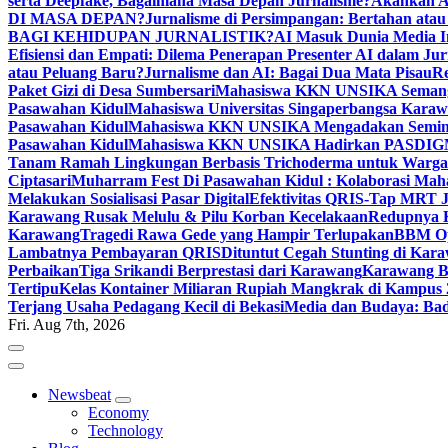
serta Deepfake, Bagaimana Masa Depan Jurnalisme?
Akankah A
DI MASA DEPAN?
Jurnalisme di Persimpangan: Bertahan atau
BAGI KEHIDUPAN JURNALISTIK?
AI Masuk Dunia Media I
Efisiensi dan Empati: Dilema Penerapan Presenter AI dalam Jur
atau Peluang Baru?
Jurnalisme dan AI: Bagai Dua Mata Pisau
Re
Paket Gizi di Desa Sumbersari
Mahasiswa KKN UNSIKA Semangat
Pasawahan Kidul
Mahasiswa Universitas Singaperbangsa Kara
Pasawahan Kidul
Mahasiswa KKN UNSIKA Mengadakan Semina
Pasawahan Kidul
Mahasiswa KKN UNSIKA Hadirkan PASDIGMA: 
Tanam Ramah Lingkungan Berbasis Trichoderma untuk Warga
Ciptasari
Muharram Fest Di Pasawahan Kidul : Kolaborasi Mah
Melakukan Sosialisasi Pasar Digital
Efektivitas QRIS-Tap MRT J
Karawang Rusak Melulu & Pilu Korban Kecelakaan
Redupnya K
Karawang
Tragedi Rawa Gede yang Hampir Terlupakan
BBM Op
Lambatnya Pembayaran QRIS
Dituntut Cegah Stunting di Ka
Perbaikan
Tiga Srikandi Berprestasi dari Karawang
Karawang B
Tertipu
Kelas Kontainer Miliaran Rupiah Mangkrak di Kampus 
Terjang Usaha Pedagang Kecil di Bekasi
Media dan Budaya: Bad
Fri. Aug 7th, 2026
Newsbeat
Economy
Technology