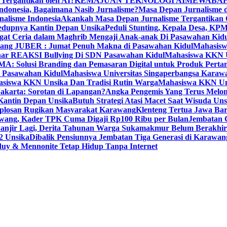
 Tergantikan oleh AI?
KEMAJUAN TEKNOLOGI AI
MEWABAH
ndonesia, Bagaimana Nasib Jurnalisme?
Masa Depan Jurnalisme d
nalisme Indonesia
Akankah Masa Depan Jurnalisme Tergantikan O
dupnya Kantin Depan Unsika
Peduli Stunting, Kepala Desa, K
 Ceria dalam Maghrib Mengaji Anak-anak Di Pasawahan Kidu
wang JUBER : Jumat Penuh Makna di Pasawahan Kidul
Mahasisw
r REAKSI Bullying Di SDN Pasawahan Kidul
Mahasiswa KKN
Solusi Branding dan Pemasaran Digital untuk Produk Perta
 Pasawahan Kidul
Mahasiswa Universitas Singaperbangsa Karaw
asiswa KKN Unsika Dan Tradisi Rutin Warga
Mahasiswa KKN Un
akarta: Sorotan di Lapangan?
Angka Pengemis Yang Terus Melon
antin Depan Unsika
Butuh Strategi Atasi Macet Saat Wisuda Uns
losan Rugikan Masyarakat Karawang
Klenteng Tertua Jawa Ba
rawang, Kader TPK Cuma Digaji Rp100 Ribu per Bulan
Jembatan 
anjir Lagi, Derita Tahunan Warga Sukamakmur Belum Berakhir
2 Unsika
Dibalik Pensiunnya Jembatan Tiga Generasi di Karawan
uy & Mennonite Tetap Hidup Tanpa Internet