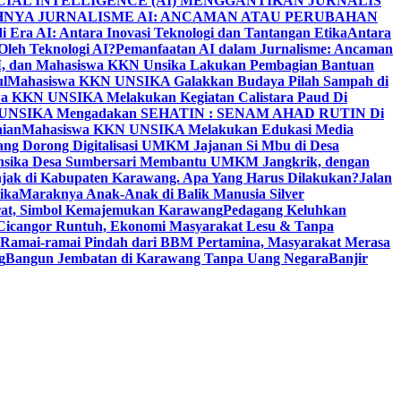
CIAL INTELLIGENCE (AI) MENGGANTIKAN JURNALIS
NYA JURNALISME AI: ANCAMAN ATAU PERUBAHAN
i Era AI: Antara Inovasi Teknologi dan Tantangan Etika
Antara
leh Teknologi AI?
Pemanfaatan AI dalam Jurnalisme: Ancaman
PM, dan Mahasiswa KKN Unsika Lakukan Pembagian Bantuan
l
Mahasiswa KKN UNSIKA Galakkan Budaya Pilah Sampah di
a KKN UNSIKA Melakukan Kegiatan Calistara Paud Di
 UNSIKA Mengadakan SEHATIN : SENAM AHAD RUTIN Di
nian
Mahasiswa KKN UNSIKA Melakukan Edukasi Media
ang Dorong Digitalisasi UMKM Jajanan Si Mbu di Desa
sika Desa Sumbersari Membantu UMKM Jangkrik, dengan
jak di Kabupaten Karawang. Apa Yang Harus Dilakukan?
Jalan
ika
Maraknya Anak-Anak di Balik Manusia Silver
rat, Simbol Kemajemukan Karawang
Pedagang Keluhkan
Cicangor Runtuh, Ekonomi Masyarakat Lesu & Tanpa
Ramai-ramai Pindah dari BBM Pertamina, Masyarakat Merasa
g
Bangun Jembatan di Karawang Tanpa Uang Negara
Banjir