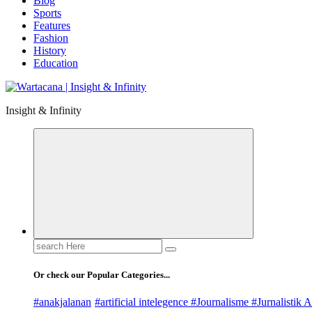
Blog
Sports
Features
Fashion
History
Education
Insight & Infinity
Search
for:
Or check our Popular Categories...
#anakjalanan
#artificial intelegence #Journalisme #Jurnalistik A