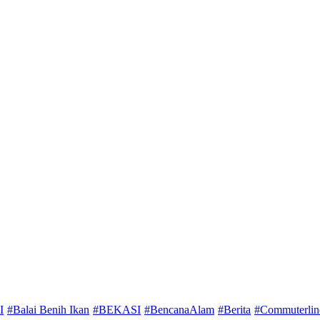
I
#Balai Benih Ikan
#BEKASI
#BencanaAlam
#Berita
#Commuterlin