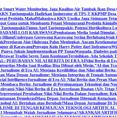
Smart Water Monitoring, Jaga Kualitas Air Tambak Ikan Desa 
KKN Tanjungpakis Hadirkan Insinerator di TPS-T KKPMP Desa
at Pestisida Mahal
Mahasiswa KKN Unsika Jaga Sisingaan Teta
pat Guna untuk Membantu Petani Mengurangi Pestisida Kimia
Be
Tanjungpakis
Timun Apel Tanjungpakis: Potensi Hortikultura
 BADAMI-LOJI KARAWANG
Pembatasan Media Sosial Dimulai, 
 Hilang
Underpass Gorowong Karawang Sering Berlubang
Jejak
ak
Peredaran Alat Olahraga Palsu Meningkat, Ancam Keselamatan
apur di Karawang
Penyapu Koin Harry Potter dari Indramayu
Wi
Punya Juknis Implementasikan PP Tunas
Waspada, Diabetes pa
erawat Tradisi Seren Taun Kuningan
Tersisihkan, Ada Sekolah
L: PERUBAHAN NILAI BERITA DI ERA AI
Nilai Berita di E
ntegritas Media Saat Realitas Bisa Dibuat oleh Mesin.”
AI dan Tra
?
Jurnalisme di Era AI: Menjaga Kredibilitas dan Nilai-nilai Berita
an Masa Depan Jurnalisme: Menjaga Integritas di Tengah Autom
ial Intelligence
Jurnalisme di Era AI: Nilai Berita dan Peran Man
 Membaca Berita: Jurnalisme di Persimpangan Teknologi dan Nu
elevansi Nilai-Nilai Berita di Era Kecerdasan Buatan (AI): Teta
 Representasi Perubahan Nilai-Nilai Berita Dalam Journalism: Ke
Tantangan Demokrasi
Masa Depan Jurnalisme Ditengah Kemajuan Tek
nologi AI: Bertahan atau Berubah?
Masa Depan Jurnalisme Di T
LISME DI TENGAH KEMAJUAN TEKNOLOGI ARTIFICAL
I Mengubah Wajah Jurnalisme Selamanya?
AKANKAH ARTIFI