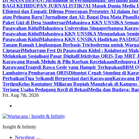
DI MASA DEPAN?
Jurnalisme di Persimpangan: Bertahan atau
BAGI KEHIDUPAN JURNALISTIK?
AI Masuk Dunia Media I
Efisiensi dan Empati: Dilema Penerapan Presenter AI dalam Jur
atau Peluang Baru?
Jurnalisme dan AI: Bagai Dua Mata Pisau
Re
Paket Gizi di Desa Sumbersari
Mahasiswa KKN UNSIKA Semangat
Pasawahan Kidul
Mahasiswa Universitas Singaperbangsa Kara
Pasawahan Kidul
Mahasiswa KKN UNSIKA Mengadakan Semina
Pasawahan Kidul
Mahasiswa KKN UNSIKA Hadirkan PASDIGMA: 
Tanam Ramah Lingkungan Berbasis Trichoderma untuk Warga
Ciptasari
Muharram Fest Di Pasawahan Kidul : Kolaborasi Mah
Melakukan Sosialisasi Pasar Digital
Efektivitas QRIS-Tap MRT J
Karawang Rusak Melulu & Pilu Korban Kecelakaan
Redupnya K
Karawang
Tragedi Rawa Gede yang Hampir Terlupakan
BBM Op
Lambatnya Pembayaran QRIS
Dituntut Cegah Stunting di Ka
Perbaikan
Tiga Srikandi Berprestasi dari Karawang
Karawang B
Tertipu
Kelas Kontainer Miliaran Rupiah Mangkrak di Kampus 
Terjang Usaha Pedagang Kecil di Bekasi
Media dan Budaya: Bad
Fri. Aug 7th, 2026
Insight & Infinity
Newsbeat