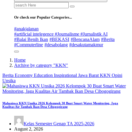
Search
for:
Or check our Popular Categories...
#anakjalanan
#artificial intelegence #Journalisme #Jurnalistik AI
#Balai Benih Ikan
#BEKASI
#BencanaAlam
#Berita
#Commuterline
#desabolang
#desakutamakmur
Home
Archive by category "KKN"
Berita
Economy
Education
Inspirational
Jawa Barat
KKN
Opini
Unsika
Mahasiswa KKN Unsika 2026 Kelompok 30 Buat Smart Water Monitoring, Jaga
Kualitas Air Tambak Ikan Desa Cibogogirang
Kelas Semester Genap TA 2025-2026
August 2, 2026