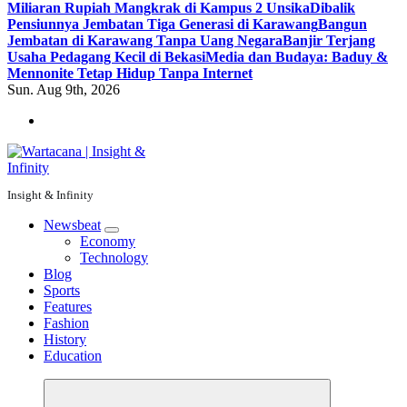
Miliaran Rupiah Mangkrak di Kampus 2 Unsika
Dibalik
Pensiunnya Jembatan Tiga Generasi di Karawang
Bangun
Jembatan di Karawang Tanpa Uang Negara
Banjir Terjang
Usaha Pedagang Kecil di Bekasi
Media dan Budaya: Baduy &
Mennonite Tetap Hidup Tanpa Internet
Sun. Aug 9th, 2026
Insight & Infinity
Newsbeat
Economy
Technology
Blog
Sports
Features
Fashion
History
Education