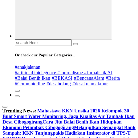
Search
for:
Or check our Popular Categories...
#anakjalanan
#artificial intelegence #Journalisme #Jurnalistik AI
#Balai Benih Ikan
#BEKASI
#BencanaAlam
#Berita
#Commuterline
#desabolang
#desakutamakmur
Trending News:
Mahasiswa KKN Unsika 2026 Kelompok 30
Buat Smart Water Monitoring, Jaga Kualitas Air Tambak Ikan
Desa Cibogogirang
Cara Jitu Balai Benih Ikan Hidupkan
Ekonomi Petambak Cibogogirang
Melanjutkan Semangat Bank
Sampah: KKN Tanjungpakis Hadirkan Insinerator di TPS-T