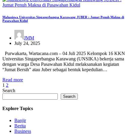
Mahasiswa Universitas Singaperbangsa Karawang JUBER : Jumat Penuh Makna di
Pasawahan Kidul
JMM
July 24, 2025
Purwakarta, Wartacana.com – 04 Juli 2025 Kelompok 16 KKN
Universitas Singaperbangsa Karawang (UNSIKA) bekerja sama
dengan warga Desa Pasawahan Kidul melaksanakan kegiatan
“Jumat Bersih” atau Juber sebagai bentuk kepedulian…
Read more
Posts
1
2
Search
pagination
Search
Explore Topics
Banjir
Berita
Business