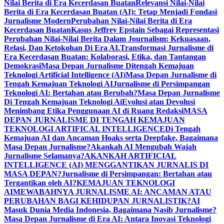
Nilai Berita di Era Kecerdasan Buatan
Relevansi Nilai-Nilai
Berita di Era Kecerdasan Buatan (AI): Tetap Menjadi Fondasi
Jurnalisme Modern
Perubahan Nilai-Nilai Berita di Era
Kecerdasan Buatan
Kasus Jeffrey Epstain Sebagai Representasi
Perubahan Nilai-Nilai Berita Dalam Journalism: Kekuasaan,
Relasi, Dan Ketokohan Di Era AI.
Transformasi Jurnalisme di
Era Kecerdasan Buatan: Kolaborasi, Etika, dan Tantangan
Demokrasi
Masa Depan Jurnalisme Ditengah Kemajuan
Teknologi Artificial Intelligence (AI)
Masa Depan Jurnalisme di
Tengah Kemajuan Teknologi AI
Jurnalisme di Persimpangan
Teknologi AI: Bertahan atau Berubah?
Masa Depan Jurnalisme
Di Tengah Kemajuan Teknologi Ai
Evolusi atau Devolusi
Menimbang Etika Penggunaan AI di Ruang Redaksi
MASA
DEPAN JURNALISME DI TENGAH KEMAJUAN
TEKNOLOGI ARTIFICAL INTELLIGENCE
Di Tengah
Kemajuan AI dan Ancaman Hoaks serta Deepfake, Bagaimana
Masa Depan Jurnalisme?
Akankah AI Mengubah Wajah
Jurnalisme Selamanya?
AKANKAH ARTIFICIAL
INTELLIGENCE (AI) MENGGANTIKAN JURNALIS DI
MASA DEPAN?
Jurnalisme di Persimpangan: Bertahan atau
Tergantikan oleh AI?
KEMAJUAN TEKNOLOGI
AI
MEWABAHNYA JURNALISME AI: ANCAMAN ATAU
PERUBAHAN BAGI KEHIDUPAN JURNALISTIK?
AI
Masuk Dunia Media Indonesia, Bagaimana Nasib Jurnalisme?
Masa Depan Jurnalisme di Era AI: Antara Inovasi Teknologi