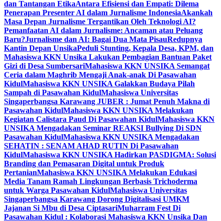
dan Tantangan Etika
Antara Efisiensi dan Empati: Dilema
Penerapan Presenter AI dalam Jurnalisme Indonesia
Akankah
Masa Depan Jurnalisme Tergantikan Oleh Teknologi AI?
Pemanfaatan AI dalam Jurnalisme: Ancaman atau Peluang
Baru?
Jurnalisme dan AI: Bagai Dua Mata Pisau
Redupnya
Kantin Depan Unsika
Peduli Stunting, Kepala Desa, KPM, dan
Mahasiswa KKN Unsika Lakukan Pembagian Bantuan Paket
Gizi di Desa Sumbersari
Mahasiswa KKN UNSIKA Semangat
Ceria dalam Maghrib Mengaji Anak-anak Di Pasawahan
Kidul
Mahasiswa KKN UNSIKA Galakkan Budaya Pilah
Sampah di Pasawahan Kidul
Mahasiswa Universitas
Singaperbangsa Karawang JUBER : Jumat Penuh Makna di
Pasawahan Kidul
Mahasiswa KKN UNSIKA Melakukan
Kegiatan Calistara Paud Di Pasawahan Kidul
Mahasiswa KKN
UNSIKA Mengadakan Seminar REAKSI Bullying Di SDN
Pasawahan Kidul
Mahasiswa KKN UNSIKA Mengadakan
SEHATIN : SENAM AHAD RUTIN Di Pasawahan
Kidul
Mahasiswa KKN UNSIKA Hadirkan PASDIGMA: Solusi
Branding dan Pemasaran Digital untuk Produk
Pertanian
Mahasiswa KKN UNSIKA Melakukan Edukasi
Media Tanam Ramah Lingkungan Berbasis Trichoderma
untuk Warga Pasawahan Kidul
Mahasiswa Universitas
Singaperbangsa Karawang Dorong Digitalisasi UMKM
Jajanan Si Mbu di Desa Ciptasari
Muharram Fest Di
Pasawahan Kidul : Kolaborasi Mahasiswa KKN Unsika Dan