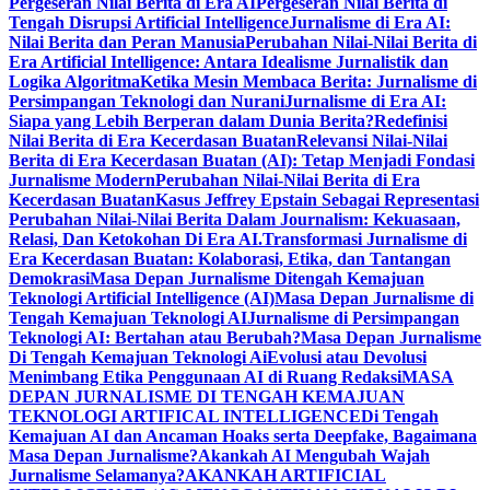
Pergeseran Nilai Berita di Era AI
Pergeseran Nilai Berita di
Tengah Disrupsi Artificial Intelligence
Jurnalisme di Era AI:
Nilai Berita dan Peran Manusia
Perubahan Nilai-Nilai Berita di
Era Artificial Intelligence: Antara Idealisme Jurnalistik dan
Logika Algoritma
Ketika Mesin Membaca Berita: Jurnalisme di
Persimpangan Teknologi dan Nurani
Jurnalisme di Era AI:
Siapa yang Lebih Berperan dalam Dunia Berita?
Redefinisi
Nilai Berita di Era Kecerdasan Buatan
Relevansi Nilai-Nilai
Berita di Era Kecerdasan Buatan (AI): Tetap Menjadi Fondasi
Jurnalisme Modern
Perubahan Nilai-Nilai Berita di Era
Kecerdasan Buatan
Kasus Jeffrey Epstain Sebagai Representasi
Perubahan Nilai-Nilai Berita Dalam Journalism: Kekuasaan,
Relasi, Dan Ketokohan Di Era AI.
Transformasi Jurnalisme di
Era Kecerdasan Buatan: Kolaborasi, Etika, dan Tantangan
Demokrasi
Masa Depan Jurnalisme Ditengah Kemajuan
Teknologi Artificial Intelligence (AI)
Masa Depan Jurnalisme di
Tengah Kemajuan Teknologi AI
Jurnalisme di Persimpangan
Teknologi AI: Bertahan atau Berubah?
Masa Depan Jurnalisme
Di Tengah Kemajuan Teknologi Ai
Evolusi atau Devolusi
Menimbang Etika Penggunaan AI di Ruang Redaksi
MASA
DEPAN JURNALISME DI TENGAH KEMAJUAN
TEKNOLOGI ARTIFICAL INTELLIGENCE
Di Tengah
Kemajuan AI dan Ancaman Hoaks serta Deepfake, Bagaimana
Masa Depan Jurnalisme?
Akankah AI Mengubah Wajah
Jurnalisme Selamanya?
AKANKAH ARTIFICIAL