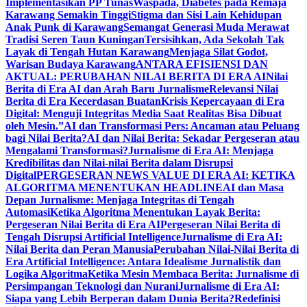
Implementasikan PP Tunas
Waspada, Diabetes pada Remaja
Karawang Semakin Tinggi
Stigma dan Sisi Lain Kehidupan
Anak Punk di Karawang
Semangat Generasi Muda Merawat
Tradisi Seren Taun Kuningan
Tersisihkan, Ada Sekolah Tak
Layak di Tengah Hutan Karawang
Menjaga Silat Godot,
Warisan Budaya Karawang
ANTARA EFISIENSI DAN
AKTUAL: PERUBAHAN NILAI BERITA DI ERA AI
Nilai
Berita di Era AI dan Arah Baru Jurnalisme
Relevansi Nilai
Berita di Era Kecerdasan Buatan
Krisis Kepercayaan di Era
Digital: Menguji Integritas Media Saat Realitas Bisa Dibuat
oleh Mesin.”
AI dan Transformasi Pers: Ancaman atau Peluang
bagi Nilai Berita?
AI dan Nilai Berita: Sekadar Pergeseran atau
Mengalami Transformasi?
Jurnalisme di Era AI: Menjaga
Kredibilitas dan Nilai-nilai Berita dalam Disrupsi
Digital
PERGESERAN NEWS VALUE DI ERA AI: KETIKA
ALGORITMA MENENTUKAN HEADLINE
AI dan Masa
Depan Jurnalisme: Menjaga Integritas di Tengah
Automasi
Ketika Algoritma Menentukan Layak Berita:
Pergeseran Nilai Berita di Era AI
Pergeseran Nilai Berita di
Tengah Disrupsi Artificial Intelligence
Jurnalisme di Era AI:
Nilai Berita dan Peran Manusia
Perubahan Nilai-Nilai Berita di
Era Artificial Intelligence: Antara Idealisme Jurnalistik dan
Logika Algoritma
Ketika Mesin Membaca Berita: Jurnalisme di
Persimpangan Teknologi dan Nurani
Jurnalisme di Era AI:
Siapa yang Lebih Berperan dalam Dunia Berita?
Redefinisi