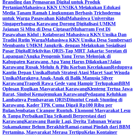
Branding dan Pemasaran Digital untuk Produk
Pertanian
Mahasiswa KKN UNSIKA Melakukan Edukasi
Media Tanam Ramah Lingkungan Berbasis Trichoderma
untuk Warga Pasawahan Kidul
Mahasiswa Universitas
Singaperbangsa Karawang Dorong Digitalisasi UMKM
Jajanan Si Mbu di Desa Ciptasari
Muharram Fest Di
Pasawahan Kidul : Kolaborasi Mahasiswa KKN Unsika Dan
Tradisi Rutin Warga
Mahasiswa KKN Unsika Desa Sumbersari
Membantu UMKM Jangkrik, dengan Melakukan Sosialisasi
Pasar Digital
Efektivitas QRIS-Tap MRT Jakarta: Sorotan di
Lapangan?
Angka Pengemis Yang Terus Melonjak di
Kabupaten Karawang. Apa Yang Harus Dilakukan?
Jalan
Karawang Rusak Melulu & Pilu Korban Kecelakaan
Redupnya
Kantin Depan Unsika
Butuh Strategi Atasi Macet Saat Wisuda
Unsika
Maraknya Anak-Anak di Balik Manusia Silver
Karawang
Tragedi Rawa Gede yang Hampir Terlupakan
BBM
Oplosan Rugikan Masyarakat Karawang
Klenteng Tertua Jawa
Barat, Simbol Kemajemukan Karawang
Pedagang Keluhkan
Lambatnya Pembayaran QRIS
Dituntut Cegah Stunting di
Karawang, Kader TPK Cuma Digaji Rp100 Ribu per
Bulan
Jembatan Cicangor Runtuh, Ekonomi Masyarakat Lesu
& Tanpa Perbaikan
Tiga Srikandi Berprestasi dari
Karawang
Karawang Banjir Lagi, Derita Tahunan Warga
Sukamakmur Belum Berakhir
Ramai-ramai Pindah dari BBM
Pertamina, Masyarakat Merasa Tertipu
Kelas Kontainer