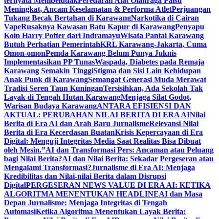
ternyata Membeludak
Peredaran Alat Olahraga Palsu
Meningkat, Ancam Keselamatan & Performa Atlet
Perjuangan
Tukang Becak Bertahan di Karawang
Narkotika di Cairan
Vape
Rusaknya Kawasan Batu Kapur di Karawang
Penyapu
Koin Harry Potter dari Indramayu
Wisata Pantai Karawang
Butuh Perhatian Pemerintah
KRL Karawang-Jakarta, Cuma
Omon-omon
Pemda Karawang Belum Punya Juknis
Implementasikan PP Tunas
Waspada, Diabetes pada Remaja
Karawang Semakin Tinggi
Stigma dan Sisi Lain Kehidupan
Anak Punk di Karawang
Semangat Generasi Muda Merawat
Tradisi Seren Taun Kuningan
Tersisihkan, Ada Sekolah Tak
Layak di Tengah Hutan Karawang
Menjaga Silat Godot,
Warisan Budaya Karawang
ANTARA EFISIENSI DAN
AKTUAL: PERUBAHAN NILAI BERITA DI ERA AI
Nilai
Berita di Era AI dan Arah Baru Jurnalisme
Relevansi Nilai
Berita di Era Kecerdasan Buatan
Krisis Kepercayaan di Era
Digital: Menguji Integritas Media Saat Realitas Bisa Dibuat
oleh Mesin.”
AI dan Transformasi Pers: Ancaman atau Peluang
bagi Nilai Berita?
AI dan Nilai Berita: Sekadar Pergeseran atau
Mengalami Transformasi?
Jurnalisme di Era AI: Menjaga
Kredibilitas dan Nilai-nilai Berita dalam Disrupsi
Digital
PERGESERAN NEWS VALUE DI ERA AI: KETIKA
ALGORITMA MENENTUKAN HEADLINE
AI dan Masa
Depan Jurnalisme: Menjaga Integritas di Tengah
Automasi
Ketika Algoritma Menentukan Layak Berita: