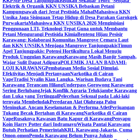
KKPMP Desa Tanjungpakis
Bukan Sekadar Teori: ‘Senjata’
Elektrik & Organik KKN UNSIKA Bebaskan Petani
Kampungsawah dari Jerat Pestisida Mahal
Mahasiswa KKN
Unsika Jaga Sisingaan Tetap Hidup di Desa Parakan Garokgek
Purwakarta
Mahasiswa KKN UNSIKA 2026 Menginisiasi
Penggunaan LTI, Teknologi Tepat Guna untuk Membantu
Petani Mengurangi Pestisida Kimia
Benteng Hijau Pesisir
Karawang: Kolaborasi Komunitas Mangrove Cemara Laut
dan KKN UNSIKA Menjaga Mangrove Tanjungpakis
Timun
Apel Tanjungpakis: Potensi Hortikultura Lokal Menuju
Produk Unggulan Karawang
Karawang Masih Banjir Sampah,
Wajar Sulit Dapat Adipura
POLEMIK JALAN BADAMI-
LOJI KARAWANG
Pembatasan Media Sosial Dimulai,
Efektivitas Menjadi Pertanyaan
Narkotika di Cairan
Vape
Tradisi Nyalin Kian Langka, Warisan Budaya Tani
Karawang Terancam Hilang
Underpass Gorowong Karawang
Sering Berlubang
Jejak Konflik Agraria Telukjambe Karawang
dan Luka yang Tertinggal
Pelecehan Seksual pada Laki-laki
ternyata Membeludak
Peredaran Alat Olahraga Palsu
Meningkat, Ancam Keselamatan & Performa Atlet
Perjuangan
Tukang Becak Bertahan di Karawang
Narkotika di Cairan
Vape
Rusaknya Kawasan Batu Kapur di Karawang
Penyapu
Koin Harry Potter dari Indramayu
Wisata Pantai Karawang
Butuh Perhatian Pemerintah
KRL Karawang-Jakarta, Cuma
Omon-omon
Pemda Karawang Belum Punya Juknis