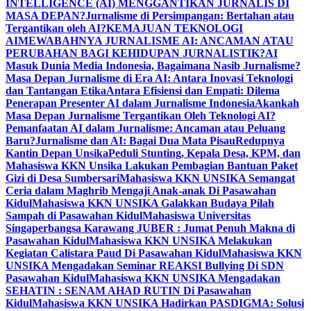
INTELLIGENCE (AI) MENGGANTIKAN JURNALIS DI
MASA DEPAN?
Jurnalisme di Persimpangan: Bertahan atau
Tergantikan oleh AI?
KEMAJUAN TEKNOLOGI
AI
MEWABAHNYA JURNALISME AI: ANCAMAN ATAU
PERUBAHAN BAGI KEHIDUPAN JURNALISTIK?
AI
Masuk Dunia Media Indonesia, Bagaimana Nasib Jurnalisme?
Masa Depan Jurnalisme di Era AI: Antara Inovasi Teknologi
dan Tantangan Etika
Antara Efisiensi dan Empati: Dilema
Penerapan Presenter AI dalam Jurnalisme Indonesia
Akankah
Masa Depan Jurnalisme Tergantikan Oleh Teknologi AI?
Pemanfaatan AI dalam Jurnalisme: Ancaman atau Peluang
Baru?
Jurnalisme dan AI: Bagai Dua Mata Pisau
Redupnya
Kantin Depan Unsika
Peduli Stunting, Kepala Desa, KPM, dan
Mahasiswa KKN Unsika Lakukan Pembagian Bantuan Paket
Gizi di Desa Sumbersari
Mahasiswa KKN UNSIKA Semangat
Ceria dalam Maghrib Mengaji Anak-anak Di Pasawahan
Kidul
Mahasiswa KKN UNSIKA Galakkan Budaya Pilah
Sampah di Pasawahan Kidul
Mahasiswa Universitas
Singaperbangsa Karawang JUBER : Jumat Penuh Makna di
Pasawahan Kidul
Mahasiswa KKN UNSIKA Melakukan
Kegiatan Calistara Paud Di Pasawahan Kidul
Mahasiswa KKN
UNSIKA Mengadakan Seminar REAKSI Bullying Di SDN
Pasawahan Kidul
Mahasiswa KKN UNSIKA Mengadakan
SEHATIN : SENAM AHAD RUTIN Di Pasawahan
Kidul
Mahasiswa KKN UNSIKA Hadirkan PASDIGMA: Solusi