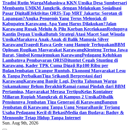
Tradisi Rutin Warga
Mahasiswa KKN Unsika Desa Sumbersari
Membantu UMKM Jangkrik, dengan Melakukan Sosialisasi
Pasar Digital
Efektivitas QRIS-Tap MRT Jakarta: Sorotan di
Lapangan?
Angka Pengemis Yang Terus Melonjak di
Kabupaten Karawang. Apa Yang Harus Dilakukan?
Jalan
Karawang Rusak Melulu & Pilu Korban Kecelakaan
Redupnya
Kantin Depan Unsika
Butuh Strategi Atasi Macet Saat Wisuda
Unsika
Maraknya Anak-Anak di Balik Manusia Silver
Karawang
Tragedi Rawa Gede yang Hampir Terlupakan
BBM
Oplosan Rugikan Masyarakat Karawang
Klenteng Tertua Jawa
Barat, Simbol Kemajemukan Karawang
Pedagang Keluhkan
Lambatnya Pembayaran QRIS
Dituntut Cegah Stunting di
Karawang, Kader TPK Cuma Digaji Rp100 Ribu per
Bulan
Jembatan Cicangor Runtuh, Ekonomi Masyarakat Lesu
& Tanpa Perbaikan
Tiga Srikandi Berprestasi dari
Karawang
Karawang Banjir Lagi, Derita Tahunan Warga
Sukamakmur Belum Berakhir
Ramai-ramai Pindah dari BBM
Pertamina, Masyarakat Merasa Tertipu
Kelas Kontainer
Miliaran Rupiah Mangkrak di Kampus 2 Unsika
Dibalik
Pensiunnya Jembatan Tiga Generasi di Karawang
Bangun
Jembatan di Karawang Tanpa Uang Negara
Banjir Terjang
Usaha Pedagang Kecil di Bekasi
Media dan Budaya: Baduy &
Mennonite Tetap Hidup Tanpa Internet
Sun. Aug 9th, 2026