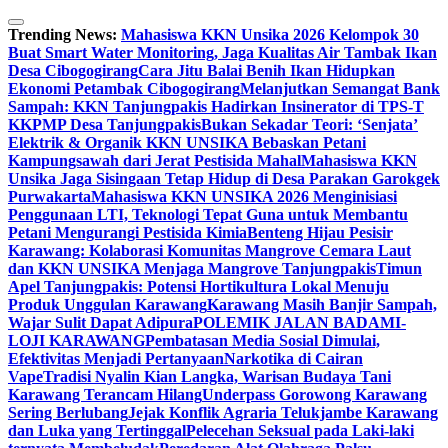
Skip
to
Trending News:
Mahasiswa KKN Unsika 2026 Kelompok 30
content
Buat Smart Water Monitoring, Jaga Kualitas Air Tambak Ikan
Desa Cibogogirang
Cara Jitu Balai Benih Ikan Hidupkan
Ekonomi Petambak Cibogogirang
Melanjutkan Semangat Bank
Sampah: KKN Tanjungpakis Hadirkan Insinerator di TPS-T
KKPMP Desa Tanjungpakis
Bukan Sekadar Teori: ‘Senjata’
Elektrik & Organik KKN UNSIKA Bebaskan Petani
Kampungsawah dari Jerat Pestisida Mahal
Mahasiswa KKN
Unsika Jaga Sisingaan Tetap Hidup di Desa Parakan Garokgek
Purwakarta
Mahasiswa KKN UNSIKA 2026 Menginisiasi
Penggunaan LTI, Teknologi Tepat Guna untuk Membantu
Petani Mengurangi Pestisida Kimia
Benteng Hijau Pesisir
Karawang: Kolaborasi Komunitas Mangrove Cemara Laut
dan KKN UNSIKA Menjaga Mangrove Tanjungpakis
Timun
Apel Tanjungpakis: Potensi Hortikultura Lokal Menuju
Produk Unggulan Karawang
Karawang Masih Banjir Sampah,
Wajar Sulit Dapat Adipura
POLEMIK JALAN BADAMI-
LOJI KARAWANG
Pembatasan Media Sosial Dimulai,
Efektivitas Menjadi Pertanyaan
Narkotika di Cairan
Vape
Tradisi Nyalin Kian Langka, Warisan Budaya Tani
Karawang Terancam Hilang
Underpass Gorowong Karawang
Sering Berlubang
Jejak Konflik Agraria Telukjambe Karawang
dan Luka yang Tertinggal
Pelecehan Seksual pada Laki-laki