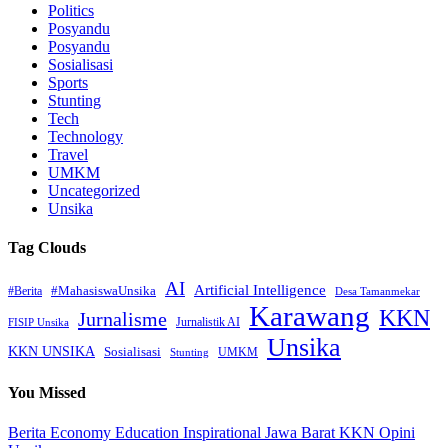
Politics
Posyandu
Posyandu
Sosialisasi
Sports
Stunting
Tech
Technology
Travel
UMKM
Uncategorized
Unsika
Tag Clouds
AI
Artificial Intelligence
#MahasiswaUnsika
#Berita
Desa Tamanmekar
Karawang
KKN
Jurnalisme
Jurnalistik AI
FISIP Unsika
Unsika
KKN UNSIKA
Sosialisasi
UMKM
Stunting
You Missed
Berita
Economy
Education
Inspirational
Jawa Barat
KKN
Opini