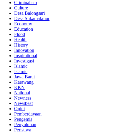
Criminalism
Culture
Desa Balongsari
Desa Sukamakmur
Economy
Education
Flood
Health
History
Innovation
Inspirational
Investigasi
Islamic
Islamic
Jawa Barat
Karawang
KKN
National
Newness
Newsbeat
Opini
Pemberdayaan
Pengemis
Penyuluhan
Peristiwa