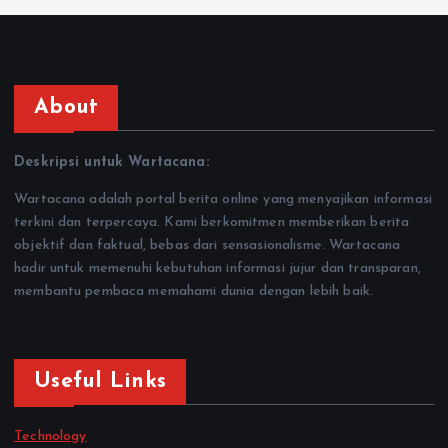
About
Deskripsi untuk Wartacana:
Wartacana adalah portal berita online yang menyajikan informasi
terkini dan terpercaya. Kami berkomitmen memberikan berita
objektif dan faktual, bebas dari sensasionalisme. Wartacana
hadir untuk memenuhi kebutuhan informasi jujur dan transparan,
membantu pembaca memahami dunia dengan lebih baik.
Useful Links
Technology