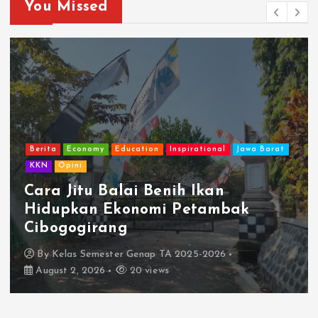
You Missed
Berita
Economy
Education
Inspirational
Jawa Barat
KKN
Opini
Cara Jitu Balai Benih Ikan
Hidupkan Ekonomi Petambak
Cibogogirang
By
Kelas Semester Genap TA 2025-2026
August 2, 2026
20 views