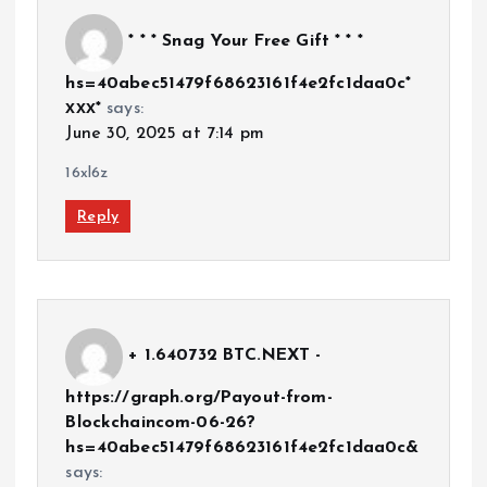
* * * Snag Your Free Gift * * *
hs=40abec51479f68623161f4e2fc1daa0c*
ххх*
says:
June 30, 2025 at 7:14 pm
16xl6z
Reply
+ 1.640732 BTC.NEXT -
https://graph.org/Payout-from-
Blockchaincom-06-26?
hs=40abec51479f68623161f4e2fc1daa0c&
says: