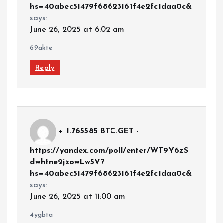
hs=40abec51479f68623161f4e2fc1daa0c&
says:
June 26, 2025 at 6:02 am
69akte
Reply
+ 1.765585 BTC.GET -
https://yandex.com/poll/enter/WT9Y6zS
dwhtne2jzowLw5V?
hs=40abec51479f68623161f4e2fc1daa0c&
says:
June 26, 2025 at 11:00 am
4ygbta