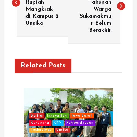
Rupiah
Tahunan
s
Mangkrak
Warga
di Kampus 2
Sukamakmu
t
Unsika
r Belum
Berakhir
n
a
v
Related Posts
i
g
a
Berita
Innovation
Jawa Barat
t
Karawang
KKN
Pemberdayaan
Technology
Unsika