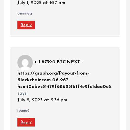
July 1, 2025 at 1:57 am
omnneg
Reply
+ 1.87390 BTC.NEXT -
https://graph.org/Payout-from-
Blockchaincom-06-26?
hs=40abec51479f68623161f4e2fc1daa0c&
says:
July 2, 2025 at 2:36 pm
ibuno6
Reply