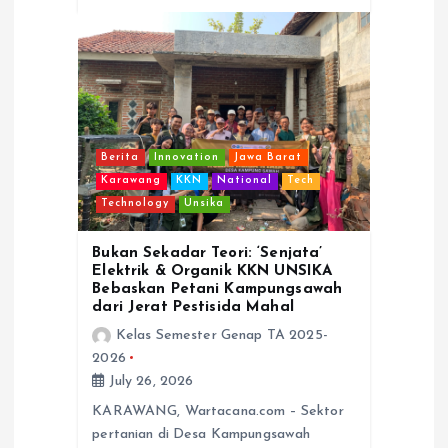
Berita
Innovation
Jawa Barat
Karawang
KKN
National
Tech
Technology
Unsika
Bukan Sekadar Teori: ‘Senjata’
Elektrik & Organik KKN UNSIKA
Bebaskan Petani Kampungsawah
dari Jerat Pestisida Mahal
Kelas Semester Genap TA 2025-
2026
July 26, 2026
KARAWANG, Wartacana.com – Sektor
pertanian di Desa Kampungsawah