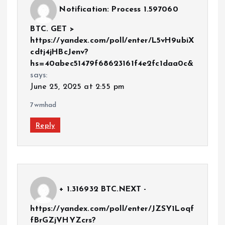
Notification: Process 1.597060
BTC. GET >
https://yandex.com/poll/enter/L5vH9ubiX
cdtj4jHBcJenv?
hs=40abec51479f68623161f4e2fc1daa0c&
says:
June 25, 2025 at 2:55 pm
7wmhad
Reply
+ 1.316932 BTC.NEXT -
https://yandex.com/poll/enter/JZSY1Loqf
fBrGZjVHYZcrs?