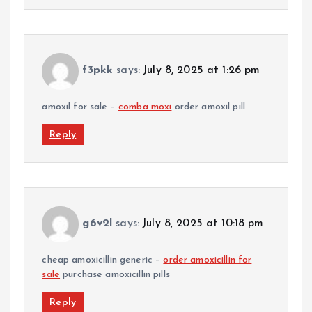
f3pkk
says:
July 8, 2025 at 1:26 pm
amoxil for sale –
comba moxi
order amoxil pill
Reply
g6v2l
says:
July 8, 2025 at 10:18 pm
cheap amoxicillin generic –
order amoxicillin for
sale
purchase amoxicillin pills
Reply