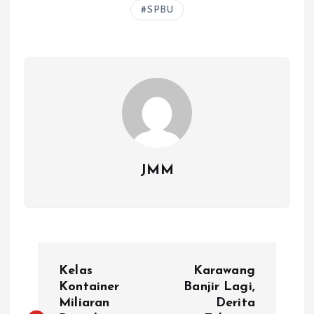
p
o
a
s
n
SPBU
p
k
m
k
JMM
P
Kelas
Karawang
o
Kontainer
Banjir Lagi,
Miliaran
Derita