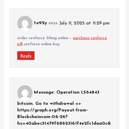
te92y
says:
July 11, 2025 at 11:29 pm
order cenforce 50mg online –
purchase cenforce
pill
cenforce online buy
Reply
Message: Operation 1,564843
bitcoin. Go to withdrawal =>
https://graph.org/Payout-from-
Blockchaincom-06-26?
hs=40abec51479f68623161f4e2fc1daa0c&