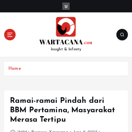
S
k
i
p
t
o
c
Insight & Infinity
o
n
t
Home
e
n
t
Ramai-ramai Pindah dari
BBM Pertamina, Masyarakat
Merasa Tertipu