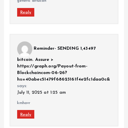
generic diflucan
Reply
Reminder- SENDING 1,43497
bitcoin. Assure >
https://graph.org/Payout-from-
Blockchaincom-06-26?
hs=40abec51479f68623161f4e2fc1daa0c&
says:
July 11, 2025 at 1:25 am
kmhavr
Reply