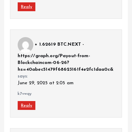
Reply
+ 1.62619 BTC.NEXT -
https://graph.org/Payout-from-
Blockchaincom-06-26?
hs=40abec51479f68623161f4e2fc1daa0c&
says:
June 29, 2025 at 2:05 am
k7vwqy
Reply