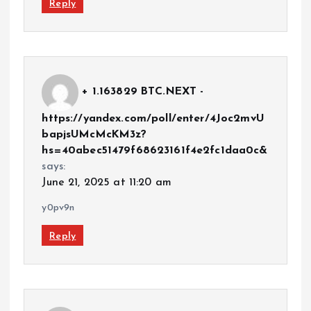
Reply
+ 1.163829 BTC.NEXT -
https://yandex.com/poll/enter/4Joc2mvU
bapjsUMcMcKM3z?
hs=40abec51479f68623161f4e2fc1daa0c&
says:
June 21, 2025 at 11:20 am
y0pv9n
Reply