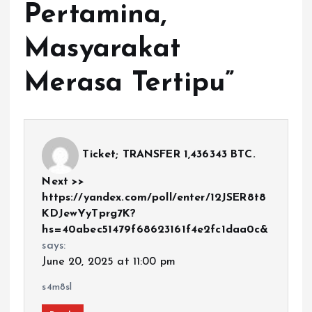
Pertamina,
Masyarakat
Merasa Tertipu
”
Ticket; TRANSFER 1,436343 BTC.
Next >>
https://yandex.com/poll/enter/12JSER8t8
KDJewYyTprg7K?
hs=40abec51479f68623161f4e2fc1daa0c&
says:
June 20, 2025 at 11:00 pm
s4m8sl