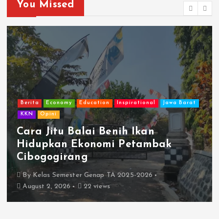
You Missed
Berita
Economy
Education
Inspirational
Jawa Barat
KKN
Opini
Cara Jitu Balai Benih Ikan
Hidupkan Ekonomi Petambak
Cibogogirang
By
Kelas Semester Genap TA 2025-2026
August 2, 2026
22 views