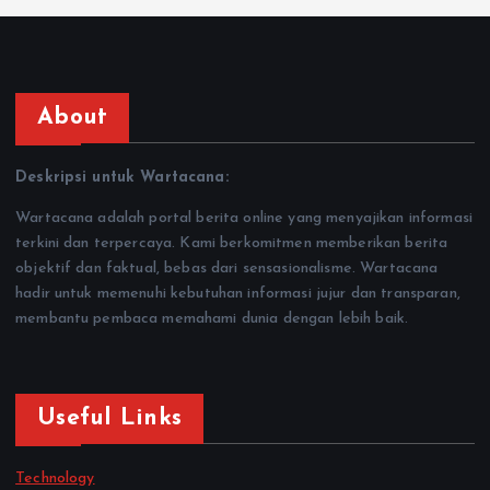
About
Deskripsi untuk Wartacana:
Wartacana adalah portal berita online yang menyajikan informasi
terkini dan terpercaya. Kami berkomitmen memberikan berita
objektif dan faktual, bebas dari sensasionalisme. Wartacana
hadir untuk memenuhi kebutuhan informasi jujur dan transparan,
membantu pembaca memahami dunia dengan lebih baik.
Useful Links
Technology