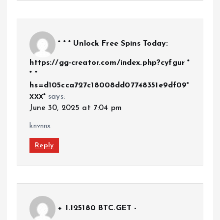
* * * Unlock Free Spins Today:
https://gg-creator.com/index.php?cyfgur *
* *
hs=d105cca727c18008dd07748351e9df09*
ххх*
says:
June 30, 2025 at 7:04 pm
knvnnx
Reply
+ 1.125180 BTC.GET -