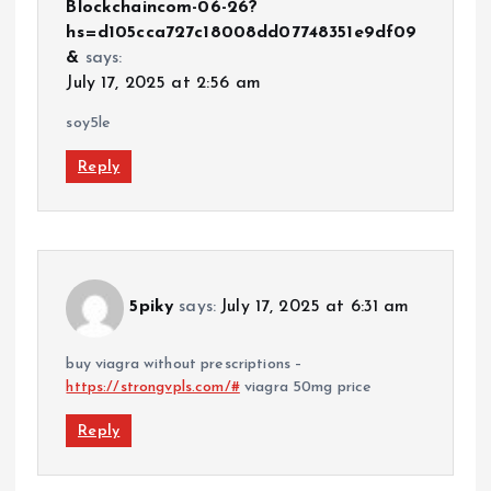
Blockchaincom-06-26?
hs=d105cca727c18008dd07748351e9df09
&
says:
July 17, 2025 at 2:56 am
soy5le
Reply
5piky
says:
July 17, 2025 at 6:31 am
buy viagra without prescriptions –
https://strongvpls.com/#
viagra 50mg price
Reply