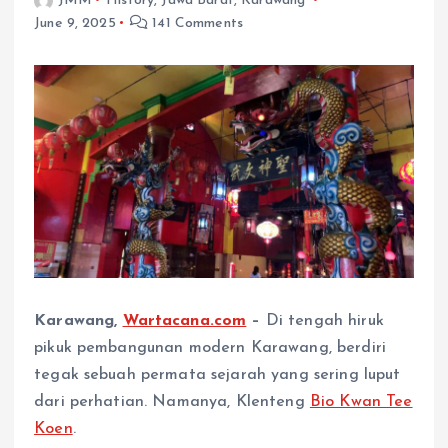
JMM
History
,
Jawa Barat
,
Karawang
June 9, 2025
141 Comments
Karawang,
Wartacana.com
–
Di tengah hiruk
pikuk pembangunan modern Karawang, berdiri
tegak sebuah permata sejarah yang sering luput
dari perhatian. Namanya, Klenteng
Bio Kwan Tee
Koen
.