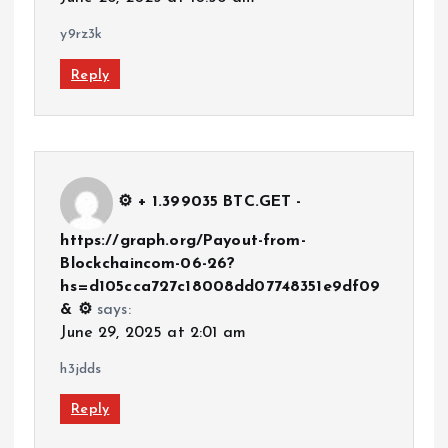
y9rz3k
Reply
⚙ + 1.399035 BTC.GET -
https://graph.org/Payout-from-
Blockchaincom-06-26?
hs=d105cca727c18008dd07748351e9df09
& ⚙
says:
June 29, 2025 at 2:01 am
h3jdds
Reply