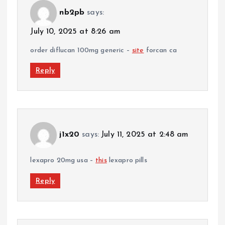
nb2pb
says:
July 10, 2025 at 8:26 am
order diflucan 100mg generic –
site
forcan ca
Reply
j1x20
says:
July 11, 2025 at 2:48 am
lexapro 20mg usa –
this
lexapro pills
Reply