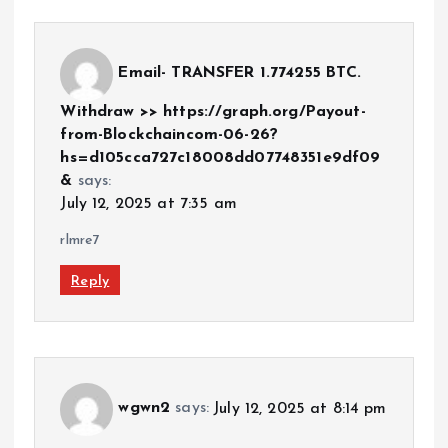
Email- TRANSFER 1.774255 BTC.
Withdraw >> https://graph.org/Payout-
from-Blockchaincom-06-26?
hs=d105cca727c18008dd07748351e9df09
&
says:
July 12, 2025 at 7:35 am
rlmre7
Reply
wgwn2
says:
July 12, 2025 at 8:14 pm