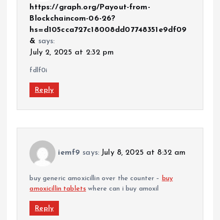
https://graph.org/Payout-from-
Blockchaincom-06-26?
hs=d105cca727c18008dd07748351e9df09
&
says:
July 2, 2025 at 2:32 pm
fdlf0i
Reply
iemf9
says:
July 8, 2025 at 8:32 am
buy generic amoxicillin over the counter –
buy
amoxicillin tablets
where can i buy amoxil
Reply