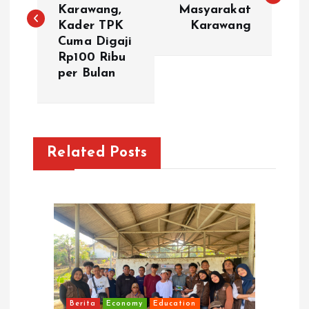
Karawang,
Masyarakat
s
Kader TPK
Karawang
Cuma Digaji
t
Rp100 Ribu
per Bulan
n
a
v
Related Posts
i
g
a
t
Berita
Economy
Education