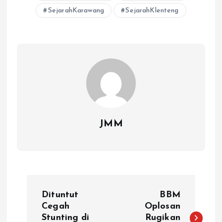
p
o
a
s
n
SejarahKarawang
SejarahKlenteng
p
k
m
k
JMM
P
Dituntut
BBM
o
Cegah
Oplosan
Stunting di
Rugikan