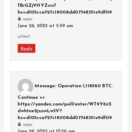
fBrGZjVHYZcrs?
hs=d105cca727c18008dd07748351e9df09
&
says:
June 26, 2025 at 5:59 am
a70in7
Reply
Message: Operation 1,118560 BTC.
Continue >>
https://yandex.com/poll/enter/WT9Y6zS
dwhtne2jzowLw5V?
hs=d105cca727c18008dd07748351e9df09
&
says:
June 26, 2025 at 10:56 am