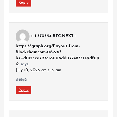
Reply
+ 1.370394 BTC.NEXT -
https://graph.org/Payout-from-
Blockchaincom-06-26?
hs=d105cca727c18008dd07748351e9df09
&
says:
July 10, 2025 at 3:15 am
d42q2i
Reply