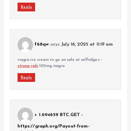
Reply
f68qw
says:
July 16, 2025 at 11:19 am
viagra ice cream to go on sale at selfridges –
strong vpls
100mg viagra
Reply
+ 1.694659 BTC.GET -
https://graph.org/Payout-from-