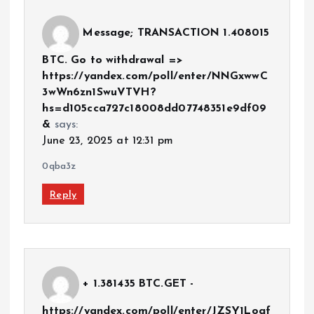
Message; TRANSACTION 1.408015
BTC. Go to withdrawal =>
https://yandex.com/poll/enter/NNGxwwC
3wWn6zn1SwuVTVH?
hs=d105cca727c18008dd07748351e9df09
&
says:
June 23, 2025 at 12:31 pm
0qba3z
Reply
+ 1.381435 BTC.GET -
https://yandex.com/poll/enter/JZSY1Loqf