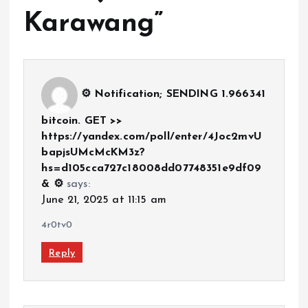
Karawang
”
⚙ Notification; SENDING 1.966341
bitcoin. GET >>
https://yandex.com/poll/enter/4Joc2mvU
bapjsUMcMcKM3z?
hs=d105cca727c18008dd07748351e9df09
& ⚙
says:
June 21, 2025 at 11:15 am
4r0tv0
Reply