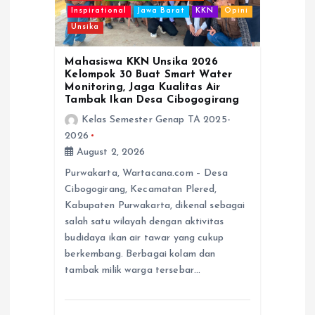
i
Inspirational
Jawa Barat
KKN
Opini
Unsika
o
Mahasiswa KKN Unsika 2026
n
Kelompok 30 Buat Smart Water
Monitoring, Jaga Kualitas Air
Tambak Ikan Desa Cibogogirang
Kelas Semester Genap TA 2025-
2026
August 2, 2026
Purwakarta, Wartacana.com – Desa
Cibogogirang, Kecamatan Plered,
Kabupaten Purwakarta, dikenal sebagai
salah satu wilayah dengan aktivitas
budidaya ikan air tawar yang cukup
berkembang. Berbagai kolam dan
tambak milik warga tersebar…