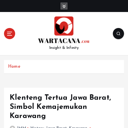
S
k
i
p
t
o
c
Insight & Infinity
o
n
t
Home
e
n
t
Klenteng Tertua Jawa Barat,
Simbol Kemajemukan
Karawang