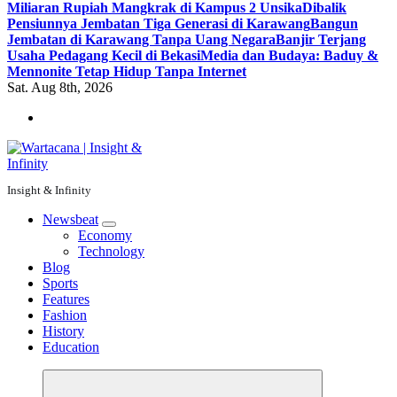
Miliaran Rupiah Mangkrak di Kampus 2 Unsika
Dibalik
Pensiunnya Jembatan Tiga Generasi di Karawang
Bangun
Jembatan di Karawang Tanpa Uang Negara
Banjir Terjang
Usaha Pedagang Kecil di Bekasi
Media dan Budaya: Baduy &
Mennonite Tetap Hidup Tanpa Internet
Sat. Aug 8th, 2026
Insight & Infinity
Newsbeat
Economy
Technology
Blog
Sports
Features
Fashion
History
Education