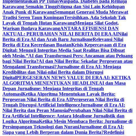
Implementasikan PP Tunas
Waspada, Diabetes pada Remaja
Karawang Semakin Tinggi
Stigma dan Sisi Lain Kehidupan
Anak Punk di Karawang
Semangat Generasi Muda Merawat
Tradisi Seren Taun Kuningan
Tersisihkan, Ada Sekolah Tak
Layak di Tengah Hutan Karawang
Menjaga Silat Godot,
Warisan Budaya Karawang
ANTARA EFISIENSI DAN
AKTUAL: PERUBAHAN NILAI BERITA DI ERA AI
Nilai
Berita di Era AI dan Arah Baru Jurnalisme
Relevansi Nilai
Berita di Era Kecerdasan Buatan
Krisis Kepercayaan di Era
Digital: Menguji Integritas Media Saat Realitas Bisa Dibuat
oleh Mesin.”
AI dan Transformasi Pers: Ancaman atau Peluang
bagi Nilai Berita?
AI dan Nilai Berita: Sekadar Pergeseran atau
Mengalami Transformasi?
Jurnalisme di Era AI: Menjaga
Kredibilitas dan Nilai-nilai Berita dalam Disrupsi
Digital
PERGESERAN NEWS VALUE DI ERA AI: KETIKA
ALGORITMA MENENTUKAN HEADLINE
AI dan Masa
Depan Jurnalisme: Menjaga Integritas di Tengah
Automasi
Ketika Algoritma Menentukan Layak Berita:
Pergeseran Nilai Berita di Era AI
Pergeseran Nilai Berita di
Tengah Disrupsi Artificial Intelligence
Jurnalisme di Era AI:
Nilai Berita dan Peran Manusia
Perubahan Nilai-Nilai Berita di
Era Artificial Intelligence: Antara Idealisme Jurnalistik dan
Logika Algoritma
Ketika Mesin Membaca Berita: Jurnalisme di
Persimpangan Teknologi dan Nurani
Jurnalisme di Era AI:
Siapa yang Lebih Berperan dalam Dunia Berita?
Redefinisi