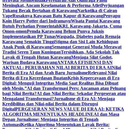
ternyata Membeludak
Peredaran Alat Olahraga Palsu
Meningkat, Ancam Keselamatan & Performa Atlet
Perjuangan
Tukang Becak Bertahan di Karawang
Narkotika di Cairan
Vape
Rusaknya Kawasan Batu Kapur di Karawang
Penyapu
Koin Harry Potter dari Indramayu
Wisata Pantai Karawang
Butuh Perhatian Pemerintah
KRL Karawang-Jakarta, Cuma
Omon-omon
Pemda Karawang Belum Punya Juknis
Implementasikan PP Tunas
Waspada, Diabetes pada Remaja
Karawang Semakin Tinggi
Stigma dan Sisi Lain Kehidupan
Anak Punk di Karawang
Semangat Generasi Muda Merawat
Tradisi Seren Taun Kuningan
Tersisihkan, Ada Sekolah Tak
Layak di Tengah Hutan Karawang
Menjaga Silat Godot,
Warisan Budaya Karawang
ANTARA EFISIENSI DAN
AKTUAL: PERUBAHAN NILAI BERITA DI ERA AI
Nilai
Berita di Era AI dan Arah Baru Jurnalisme
Relevansi Nilai
Berita di Era Kecerdasan Buatan
Krisis Kepercayaan di Era
Digital: Menguji Integritas Media Saat Realitas Bisa Dibuat
oleh Mesin.”
AI dan Transformasi Pers: Ancaman atau Peluang
bagi Nilai Berita?
AI dan Nilai Berita: Sekadar Pergeseran atau
Mengalami Transformasi?
Jurnalisme di Era AI: Menjaga
Kredibilitas dan Nilai-nilai Berita dalam Disrupsi
Digital
PERGESERAN NEWS VALUE DI ERA AI: KETIKA
ALGORITMA MENENTUKAN HEADLINE
AI dan Masa
Depan Jurnalisme: Menjaga Integritas di Tengah
Automasi
Ketika Algoritma Menentukan Layak Berita: