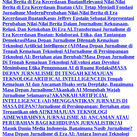
Nilai Berita di Era Kecerdasan Buatan
Relevansi Nilai-Nilai
Berita di Era Kecerdasan Buatan (AI): Tetap Menjadi Fondasi
Jurnalisme Modern
Perubahan Nilai-Nilai Berita di Era
Kecerdasan Buatan
Kasus Jeffrey Epstain Sebagai Representasi
Perubahan Nilai-Nilai Berita Dalam Journalism: Kekuasaan,
Relasi, Dan Ketokohan Di Era AI.
Transformasi Jurnalisme di
Era Kecerdasan Buatan: Kolaborasi, Etika, dan Tantangan
Demokrasi
Masa Depan Jurnalisme Ditengah Kemajuan
Teknologi Artificial Intelligence (AI)
Masa Depan Jurnalisme di
Tengah Kemajuan Teknologi AI
Jurnalisme di Persimpangan
Teknologi AI: Bertahan atau Berubah?
Masa Depan Jurnalisme
Di Tengah Kemajuan Teknologi Ai
Evolusi atau Devolusi
Menimbang Etika Penggunaan AI di Ruang Redaksi
MASA
DEPAN JURNALISME DI TENGAH KEMAJUAN
TEKNOLOGI ARTIFICAL INTELLIGENCE
Di Tengah
Kemajuan AI dan Ancaman Hoaks serta Deepfake, Bagaimana
Masa Depan Jurnalisme?
Akankah AI Mengubah Wajah
Jurnalisme Selamanya?
AKANKAH ARTIFICIAL
INTELLIGENCE (AI) MENGGANTIKAN JURNALIS DI
MASA DEPAN?
Jurnalisme di Persimpangan: Bertahan atau
Tergantikan oleh AI?
KEMAJUAN TEKNOLOGI
AI
MEWABAHNYA JURNALISME AI: ANCAMAN ATAU
PERUBAHAN BAGI KEHIDUPAN JURNALISTIK?
AI
Masuk Dunia Media Indonesia, Bagaimana Nasib Jurnalisme?
Masa Depan Jurnalisme di Era AI: Antara Inovasi Teknologi