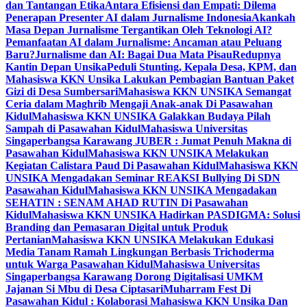
dan Tantangan Etika
Antara Efisiensi dan Empati: Dilema
Penerapan Presenter AI dalam Jurnalisme Indonesia
Akankah
Masa Depan Jurnalisme Tergantikan Oleh Teknologi AI?
Pemanfaatan AI dalam Jurnalisme: Ancaman atau Peluang
Baru?
Jurnalisme dan AI: Bagai Dua Mata Pisau
Redupnya
Kantin Depan Unsika
Peduli Stunting, Kepala Desa, KPM, dan
Mahasiswa KKN Unsika Lakukan Pembagian Bantuan Paket
Gizi di Desa Sumbersari
Mahasiswa KKN UNSIKA Semangat
Ceria dalam Maghrib Mengaji Anak-anak Di Pasawahan
Kidul
Mahasiswa KKN UNSIKA Galakkan Budaya Pilah
Sampah di Pasawahan Kidul
Mahasiswa Universitas
Singaperbangsa Karawang JUBER : Jumat Penuh Makna di
Pasawahan Kidul
Mahasiswa KKN UNSIKA Melakukan
Kegiatan Calistara Paud Di Pasawahan Kidul
Mahasiswa KKN
UNSIKA Mengadakan Seminar REAKSI Bullying Di SDN
Pasawahan Kidul
Mahasiswa KKN UNSIKA Mengadakan
SEHATIN : SENAM AHAD RUTIN Di Pasawahan
Kidul
Mahasiswa KKN UNSIKA Hadirkan PASDIGMA: Solusi
Branding dan Pemasaran Digital untuk Produk
Pertanian
Mahasiswa KKN UNSIKA Melakukan Edukasi
Media Tanam Ramah Lingkungan Berbasis Trichoderma
untuk Warga Pasawahan Kidul
Mahasiswa Universitas
Singaperbangsa Karawang Dorong Digitalisasi UMKM
Jajanan Si Mbu di Desa Ciptasari
Muharram Fest Di
Pasawahan Kidul : Kolaborasi Mahasiswa KKN Unsika Dan