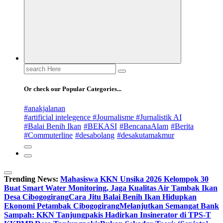
Search
for:
Or check our Popular Categories...
#anakjalanan
#artificial intelegence #Journalisme #Jurnalistik AI
#Balai Benih Ikan
#BEKASI
#BencanaAlam
#Berita
#Commuterline
#desabolang
#desakutamakmur
Trending News:
Mahasiswa KKN Unsika 2026 Kelompok 30
Buat Smart Water Monitoring, Jaga Kualitas Air Tambak Ikan
Desa Cibogogirang
Cara Jitu Balai Benih Ikan Hidupkan
Ekonomi Petambak Cibogogirang
Melanjutkan Semangat Bank
Sampah: KKN Tanjungpakis Hadirkan Insinerator di TPS-T