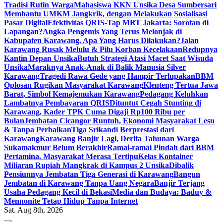
Tradisi Rutin Warga
Mahasiswa KKN Unsika Desa Sumbersari
Membantu UMKM Jangkrik, dengan Melakukan Sosialisasi
Pasar Digital
Efektivitas QRIS-Tap MRT Jakarta: Sorotan di
Lapangan?
Angka Pengemis Yang Terus Melonjak di
Kabupaten Karawang. Apa Yang Harus Dilakukan?
Jalan
Karawang Rusak Melulu & Pilu Korban Kecelakaan
Redupnya
Kantin Depan Unsika
Butuh Strategi Atasi Macet Saat Wisuda
Unsika
Maraknya Anak-Anak di Balik Manusia Silver
Karawang
Tragedi Rawa Gede yang Hampir Terlupakan
BBM
Oplosan Rugikan Masyarakat Karawang
Klenteng Tertua Jawa
Barat, Simbol Kemajemukan Karawang
Pedagang Keluhkan
Lambatnya Pembayaran QRIS
Dituntut Cegah Stunting di
Karawang, Kader TPK Cuma Digaji Rp100 Ribu per
Bulan
Jembatan Cicangor Runtuh, Ekonomi Masyarakat Lesu
& Tanpa Perbaikan
Tiga Srikandi Berprestasi dari
Karawang
Karawang Banjir Lagi, Derita Tahunan Warga
Sukamakmur Belum Berakhir
Ramai-ramai Pindah dari BBM
Pertamina, Masyarakat Merasa Tertipu
Kelas Kontainer
Miliaran Rupiah Mangkrak di Kampus 2 Unsika
Dibalik
Pensiunnya Jembatan Tiga Generasi di Karawang
Bangun
Jembatan di Karawang Tanpa Uang Negara
Banjir Terjang
Usaha Pedagang Kecil di Bekasi
Media dan Budaya: Baduy &
Mennonite Tetap Hidup Tanpa Internet
Sat. Aug 8th, 2026