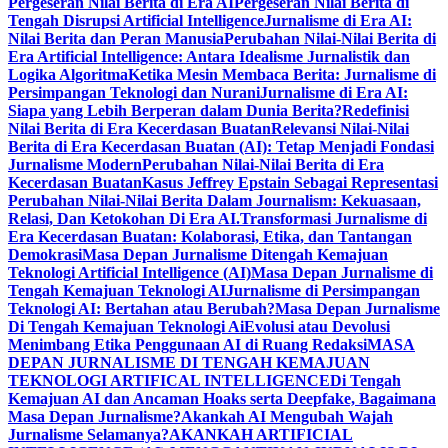
Pergeseran Nilai Berita di Era AI
Pergeseran Nilai Berita di
Tengah Disrupsi Artificial Intelligence
Jurnalisme di Era AI:
Nilai Berita dan Peran Manusia
Perubahan Nilai-Nilai Berita di
Era Artificial Intelligence: Antara Idealisme Jurnalistik dan
Logika Algoritma
Ketika Mesin Membaca Berita: Jurnalisme di
Persimpangan Teknologi dan Nurani
Jurnalisme di Era AI:
Siapa yang Lebih Berperan dalam Dunia Berita?
Redefinisi
Nilai Berita di Era Kecerdasan Buatan
Relevansi Nilai-Nilai
Berita di Era Kecerdasan Buatan (AI): Tetap Menjadi Fondasi
Jurnalisme Modern
Perubahan Nilai-Nilai Berita di Era
Kecerdasan Buatan
Kasus Jeffrey Epstain Sebagai Representasi
Perubahan Nilai-Nilai Berita Dalam Journalism: Kekuasaan,
Relasi, Dan Ketokohan Di Era AI.
Transformasi Jurnalisme di
Era Kecerdasan Buatan: Kolaborasi, Etika, dan Tantangan
Demokrasi
Masa Depan Jurnalisme Ditengah Kemajuan
Teknologi Artificial Intelligence (AI)
Masa Depan Jurnalisme di
Tengah Kemajuan Teknologi AI
Jurnalisme di Persimpangan
Teknologi AI: Bertahan atau Berubah?
Masa Depan Jurnalisme
Di Tengah Kemajuan Teknologi Ai
Evolusi atau Devolusi
Menimbang Etika Penggunaan AI di Ruang Redaksi
MASA
DEPAN JURNALISME DI TENGAH KEMAJUAN
TEKNOLOGI ARTIFICAL INTELLIGENCE
Di Tengah
Kemajuan AI dan Ancaman Hoaks serta Deepfake, Bagaimana
Masa Depan Jurnalisme?
Akankah AI Mengubah Wajah
Jurnalisme Selamanya?
AKANKAH ARTIFICIAL