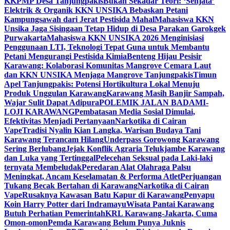
KKPMP Desa Tanjungpakis
Bukan Sekadar Teori: ‘Senjata’
Elektrik & Organik KKN UNSIKA Bebaskan Petani
Kampungsawah dari Jerat Pestisida Mahal
Mahasiswa KKN
Unsika Jaga Sisingaan Tetap Hidup di Desa Parakan Garokgek
Purwakarta
Mahasiswa KKN UNSIKA 2026 Menginisiasi
Penggunaan LTI, Teknologi Tepat Guna untuk Membantu
Petani Mengurangi Pestisida Kimia
Benteng Hijau Pesisir
Karawang: Kolaborasi Komunitas Mangrove Cemara Laut
dan KKN UNSIKA Menjaga Mangrove Tanjungpakis
Timun
Apel Tanjungpakis: Potensi Hortikultura Lokal Menuju
Produk Unggulan Karawang
Karawang Masih Banjir Sampah,
Wajar Sulit Dapat Adipura
POLEMIK JALAN BADAMI-
LOJI KARAWANG
Pembatasan Media Sosial Dimulai,
Efektivitas Menjadi Pertanyaan
Narkotika di Cairan
Vape
Tradisi Nyalin Kian Langka, Warisan Budaya Tani
Karawang Terancam Hilang
Underpass Gorowong Karawang
Sering Berlubang
Jejak Konflik Agraria Telukjambe Karawang
dan Luka yang Tertinggal
Pelecehan Seksual pada Laki-laki
ternyata Membeludak
Peredaran Alat Olahraga Palsu
Meningkat, Ancam Keselamatan & Performa Atlet
Perjuangan
Tukang Becak Bertahan di Karawang
Narkotika di Cairan
Vape
Rusaknya Kawasan Batu Kapur di Karawang
Penyapu
Koin Harry Potter dari Indramayu
Wisata Pantai Karawang
Butuh Perhatian Pemerintah
KRL Karawang-Jakarta, Cuma
Omon-omon
Pemda Karawang Belum Punya Juknis