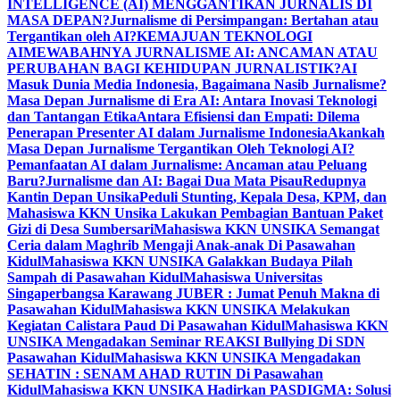
INTELLIGENCE (AI) MENGGANTIKAN JURNALIS DI
MASA DEPAN?
Jurnalisme di Persimpangan: Bertahan atau
Tergantikan oleh AI?
KEMAJUAN TEKNOLOGI
AI
MEWABAHNYA JURNALISME AI: ANCAMAN ATAU
PERUBAHAN BAGI KEHIDUPAN JURNALISTIK?
AI
Masuk Dunia Media Indonesia, Bagaimana Nasib Jurnalisme?
Masa Depan Jurnalisme di Era AI: Antara Inovasi Teknologi
dan Tantangan Etika
Antara Efisiensi dan Empati: Dilema
Penerapan Presenter AI dalam Jurnalisme Indonesia
Akankah
Masa Depan Jurnalisme Tergantikan Oleh Teknologi AI?
Pemanfaatan AI dalam Jurnalisme: Ancaman atau Peluang
Baru?
Jurnalisme dan AI: Bagai Dua Mata Pisau
Redupnya
Kantin Depan Unsika
Peduli Stunting, Kepala Desa, KPM, dan
Mahasiswa KKN Unsika Lakukan Pembagian Bantuan Paket
Gizi di Desa Sumbersari
Mahasiswa KKN UNSIKA Semangat
Ceria dalam Maghrib Mengaji Anak-anak Di Pasawahan
Kidul
Mahasiswa KKN UNSIKA Galakkan Budaya Pilah
Sampah di Pasawahan Kidul
Mahasiswa Universitas
Singaperbangsa Karawang JUBER : Jumat Penuh Makna di
Pasawahan Kidul
Mahasiswa KKN UNSIKA Melakukan
Kegiatan Calistara Paud Di Pasawahan Kidul
Mahasiswa KKN
UNSIKA Mengadakan Seminar REAKSI Bullying Di SDN
Pasawahan Kidul
Mahasiswa KKN UNSIKA Mengadakan
SEHATIN : SENAM AHAD RUTIN Di Pasawahan
Kidul
Mahasiswa KKN UNSIKA Hadirkan PASDIGMA: Solusi