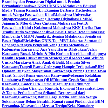
Branding dan Pemasaran Digital untuk Produk
Pertanian
Mahasiswa KKN UNSIKA Melakukan Edukasi
Media Tanam Ramah Lingkungan Berbasis Trichoderma
untuk Warga Pasawahan Kidul
Mahasiswa Universitas
Singaperbangsa Karawang Dorong Digitalisasi UMKM
Jajanan Si Mbu di Desa Ciptasari
Muharram Fest Di
Pasawahan Kidul : Kolaborasi Mahasiswa KKN Unsika Dan
Tradisi Rutin Warga
Mahasiswa KKN Unsika Desa Sumbersari
Membantu UMKM Jangkrik, dengan Melakukan Sosialisasi
Pasar Digital
Efektivitas QRIS-Tap MRT Jakarta: Sorotan di
Lapangan?
Angka Pengemis Yang Terus Melonjak di
Kabupaten Karawang. Apa Yang Harus Dilakukan?
Jalan
Karawang Rusak Melulu & Pilu Korban Kecelakaan
Redupnya
Kantin Depan Unsika
Butuh Strategi Atasi Macet Saat Wisuda
Unsika
Maraknya Anak-Anak di Balik Manusia Silver
Karawang
Tragedi Rawa Gede yang Hampir Terlupakan
BBM
Oplosan Rugikan Masyarakat Karawang
Klenteng Tertua Jawa
Barat, Simbol Kemajemukan Karawang
Pedagang Keluhkan
Lambatnya Pembayaran QRIS
Dituntut Cegah Stunting di
Karawang, Kader TPK Cuma Digaji Rp100 Ribu per
Bulan
Jembatan Cicangor Runtuh, Ekonomi Masyarakat Lesu
& Tanpa Perbaikan
Tiga Srikandi Berprestasi dari
Karawang
Karawang Banjir Lagi, Derita Tahunan Warga
Sukamakmur Belum Berakhir
Ramai-ramai Pindah dari BBM
Pertamina, Masyarakat Merasa Tertipu
Kelas Kontainer