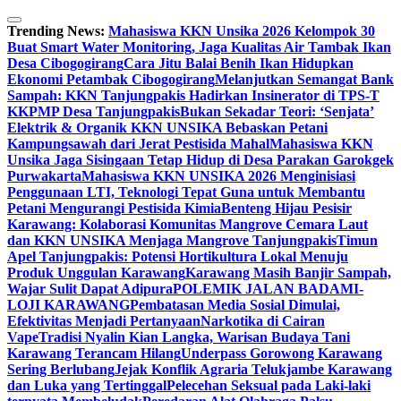
Skip
to
Trending News:
Mahasiswa KKN Unsika 2026 Kelompok 30
content
Buat Smart Water Monitoring, Jaga Kualitas Air Tambak Ikan
Desa Cibogogirang
Cara Jitu Balai Benih Ikan Hidupkan
Ekonomi Petambak Cibogogirang
Melanjutkan Semangat Bank
Sampah: KKN Tanjungpakis Hadirkan Insinerator di TPS-T
KKPMP Desa Tanjungpakis
Bukan Sekadar Teori: ‘Senjata’
Elektrik & Organik KKN UNSIKA Bebaskan Petani
Kampungsawah dari Jerat Pestisida Mahal
Mahasiswa KKN
Unsika Jaga Sisingaan Tetap Hidup di Desa Parakan Garokgek
Purwakarta
Mahasiswa KKN UNSIKA 2026 Menginisiasi
Penggunaan LTI, Teknologi Tepat Guna untuk Membantu
Petani Mengurangi Pestisida Kimia
Benteng Hijau Pesisir
Karawang: Kolaborasi Komunitas Mangrove Cemara Laut
dan KKN UNSIKA Menjaga Mangrove Tanjungpakis
Timun
Apel Tanjungpakis: Potensi Hortikultura Lokal Menuju
Produk Unggulan Karawang
Karawang Masih Banjir Sampah,
Wajar Sulit Dapat Adipura
POLEMIK JALAN BADAMI-
LOJI KARAWANG
Pembatasan Media Sosial Dimulai,
Efektivitas Menjadi Pertanyaan
Narkotika di Cairan
Vape
Tradisi Nyalin Kian Langka, Warisan Budaya Tani
Karawang Terancam Hilang
Underpass Gorowong Karawang
Sering Berlubang
Jejak Konflik Agraria Telukjambe Karawang
dan Luka yang Tertinggal
Pelecehan Seksual pada Laki-laki