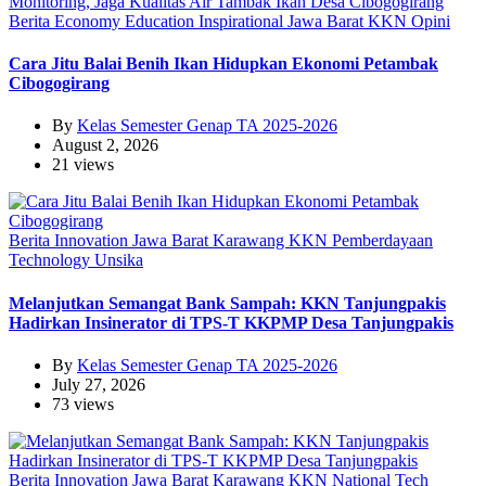
Berita
Economy
Education
Inspirational
Jawa Barat
KKN
Opini
Cara Jitu Balai Benih Ikan Hidupkan Ekonomi Petambak
Cibogogirang
By
Kelas Semester Genap TA 2025-2026
August 2, 2026
21 views
Berita
Innovation
Jawa Barat
Karawang
KKN
Pemberdayaan
Technology
Unsika
Melanjutkan Semangat Bank Sampah: KKN Tanjungpakis
Hadirkan Insinerator di TPS-T KKPMP Desa Tanjungpakis
By
Kelas Semester Genap TA 2025-2026
July 27, 2026
73 views
Berita
Innovation
Jawa Barat
Karawang
KKN
National
Tech