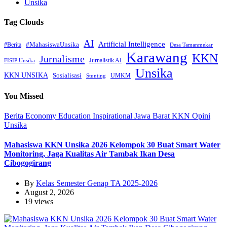
Unsika
Tag Clouds
AI
Artificial Intelligence
#MahasiswaUnsika
#Berita
Desa Tamanmekar
Karawang
KKN
Jurnalisme
Jurnalistik AI
FISIP Unsika
Unsika
KKN UNSIKA
Sosialisasi
UMKM
Stunting
You Missed
Berita
Economy
Education
Inspirational
Jawa Barat
KKN
Opini
Unsika
Mahasiswa KKN Unsika 2026 Kelompok 30 Buat Smart Water
Monitoring, Jaga Kualitas Air Tambak Ikan Desa
Cibogogirang
By
Kelas Semester Genap TA 2025-2026
August 2, 2026
19 views