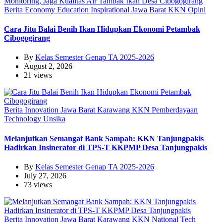
Berita
Economy
Education
Inspirational
Jawa Barat
KKN
Opini
Cara Jitu Balai Benih Ikan Hidupkan Ekonomi Petambak
Cibogogirang
By
Kelas Semester Genap TA 2025-2026
August 2, 2026
21 views
Berita
Innovation
Jawa Barat
Karawang
KKN
Pemberdayaan
Technology
Unsika
Melanjutkan Semangat Bank Sampah: KKN Tanjungpakis
Hadirkan Insinerator di TPS-T KKPMP Desa Tanjungpakis
By
Kelas Semester Genap TA 2025-2026
July 27, 2026
73 views
Berita
Innovation
Jawa Barat
Karawang
KKN
National
Tech