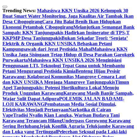
Skip
to
Trending News:
Mahasiswa KKN Unsika 2026 Kelompok 30
content
Buat Smart Water Monitoring, Jaga Kualitas Air Tambak Ikan
Desa Cibogogirang
Cara Jitu Balai Benih Ikan Hidupkan
Ekonomi Petambak Cibogogirang
Melanjutkan Semangat Bank
Sampah: KKN Tanjungpakis Hadirkan Insinerator di TPS-T
KKPMP Desa Tanjungpakis
Bukan Sekadar Teori: ‘Senjata’
Elektrik & Organik KKN UNSIKA Bebaskan Petani
Kampungsawah dari Jerat Pestisida Mahal
Mahasiswa KKN
Unsika Jaga Sisingaan Tetap Hidup di Desa Parakan Garokgek
Purwakarta
Mahasiswa KKN UNSIKA 2026 Menginisiasi
Penggunaan LTI, Teknologi Tepat Guna untuk Membantu
Petani Mengurangi Pestisida Kimia
Benteng Hijau Pesisir
Karawang: Kolaborasi Komunitas Mangrove Cemara Laut
dan KKN UNSIKA Menjaga Mangrove Tanjungpakis
Timun
Apel Tanjungpakis: Potensi Hortikultura Lokal Menuju
Produk Unggulan Karawang
Karawang Masih Banjir Sampah,
Wajar Sulit Dapat Adipura
POLEMIK JALAN BADAMI-
LOJI KARAWANG
Pembatasan Media Sosial Dimulai,
Efektivitas Menjadi Pertanyaan
Narkotika di Cairan
Vape
Tradisi Nyalin Kian Langka, Warisan Budaya Tani
Karawang Terancam Hilang
Underpass Gorowong Karawang
Sering Berlubang
Jejak Konflik Agraria Telukjambe Karawang
dan Luka yang Tertinggal
Pelecehan Seksual pada Laki-laki