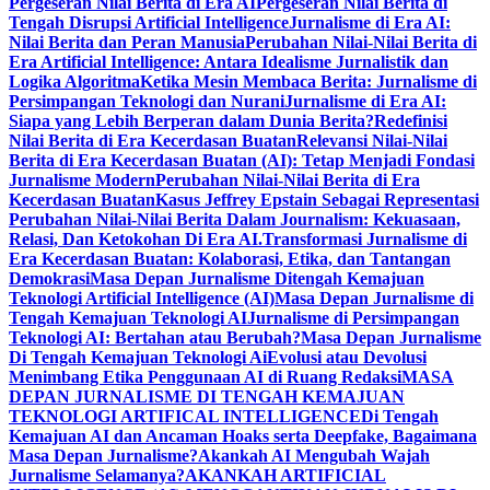
Pergeseran Nilai Berita di Era AI
Pergeseran Nilai Berita di
Tengah Disrupsi Artificial Intelligence
Jurnalisme di Era AI:
Nilai Berita dan Peran Manusia
Perubahan Nilai-Nilai Berita di
Era Artificial Intelligence: Antara Idealisme Jurnalistik dan
Logika Algoritma
Ketika Mesin Membaca Berita: Jurnalisme di
Persimpangan Teknologi dan Nurani
Jurnalisme di Era AI:
Siapa yang Lebih Berperan dalam Dunia Berita?
Redefinisi
Nilai Berita di Era Kecerdasan Buatan
Relevansi Nilai-Nilai
Berita di Era Kecerdasan Buatan (AI): Tetap Menjadi Fondasi
Jurnalisme Modern
Perubahan Nilai-Nilai Berita di Era
Kecerdasan Buatan
Kasus Jeffrey Epstain Sebagai Representasi
Perubahan Nilai-Nilai Berita Dalam Journalism: Kekuasaan,
Relasi, Dan Ketokohan Di Era AI.
Transformasi Jurnalisme di
Era Kecerdasan Buatan: Kolaborasi, Etika, dan Tantangan
Demokrasi
Masa Depan Jurnalisme Ditengah Kemajuan
Teknologi Artificial Intelligence (AI)
Masa Depan Jurnalisme di
Tengah Kemajuan Teknologi AI
Jurnalisme di Persimpangan
Teknologi AI: Bertahan atau Berubah?
Masa Depan Jurnalisme
Di Tengah Kemajuan Teknologi Ai
Evolusi atau Devolusi
Menimbang Etika Penggunaan AI di Ruang Redaksi
MASA
DEPAN JURNALISME DI TENGAH KEMAJUAN
TEKNOLOGI ARTIFICAL INTELLIGENCE
Di Tengah
Kemajuan AI dan Ancaman Hoaks serta Deepfake, Bagaimana
Masa Depan Jurnalisme?
Akankah AI Mengubah Wajah
Jurnalisme Selamanya?
AKANKAH ARTIFICIAL