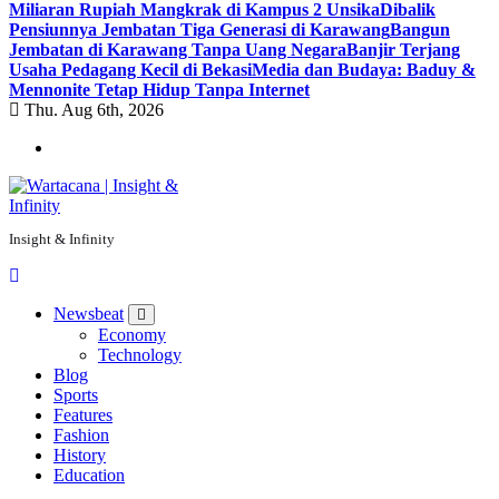
Miliaran Rupiah Mangkrak di Kampus 2 Unsika
Dibalik
Pensiunnya Jembatan Tiga Generasi di Karawang
Bangun
Jembatan di Karawang Tanpa Uang Negara
Banjir Terjang
Usaha Pedagang Kecil di Bekasi
Media dan Budaya: Baduy &
Mennonite Tetap Hidup Tanpa Internet
Thu. Aug 6th, 2026
Insight & Infinity
Newsbeat
Economy
Technology
Blog
Sports
Features
Fashion
History
Education