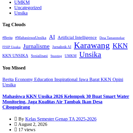
UMKM
Uncategorized
Unsika
Tag Clouds
AI
Artificial Intelligence
#MahasiswaUnsika
#Berita
Desa Tamanmekar
Karawang
KKN
Jurnalisme
Jurnalistik AI
FISIP Unsika
Unsika
KKN UNSIKA
Sosialisasi
UMKM
Stunting
You Missed
Berita
Economy
Education
Inspirational
Jawa Barat
KKN
Opini
Unsika
Mahasiswa KKN Unsika 2026 Kelompok 30 Buat Smart Water
Monitoring, Jaga Kualitas Air Tambak Ikan Desa
Cibogogirang
By
Kelas Semester Genap TA 2025-2026
August 2, 2026
17 views