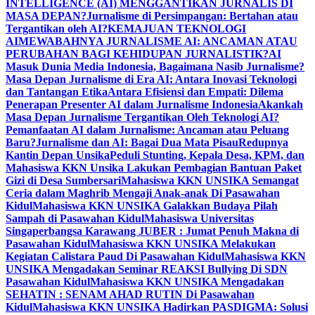
INTELLIGENCE (AI) MENGGANTIKAN JURNALIS DI
MASA DEPAN?
Jurnalisme di Persimpangan: Bertahan atau
Tergantikan oleh AI?
KEMAJUAN TEKNOLOGI
AI
MEWABAHNYA JURNALISME AI: ANCAMAN ATAU
PERUBAHAN BAGI KEHIDUPAN JURNALISTIK?
AI
Masuk Dunia Media Indonesia, Bagaimana Nasib Jurnalisme?
Masa Depan Jurnalisme di Era AI: Antara Inovasi Teknologi
dan Tantangan Etika
Antara Efisiensi dan Empati: Dilema
Penerapan Presenter AI dalam Jurnalisme Indonesia
Akankah
Masa Depan Jurnalisme Tergantikan Oleh Teknologi AI?
Pemanfaatan AI dalam Jurnalisme: Ancaman atau Peluang
Baru?
Jurnalisme dan AI: Bagai Dua Mata Pisau
Redupnya
Kantin Depan Unsika
Peduli Stunting, Kepala Desa, KPM, dan
Mahasiswa KKN Unsika Lakukan Pembagian Bantuan Paket
Gizi di Desa Sumbersari
Mahasiswa KKN UNSIKA Semangat
Ceria dalam Maghrib Mengaji Anak-anak Di Pasawahan
Kidul
Mahasiswa KKN UNSIKA Galakkan Budaya Pilah
Sampah di Pasawahan Kidul
Mahasiswa Universitas
Singaperbangsa Karawang JUBER : Jumat Penuh Makna di
Pasawahan Kidul
Mahasiswa KKN UNSIKA Melakukan
Kegiatan Calistara Paud Di Pasawahan Kidul
Mahasiswa KKN
UNSIKA Mengadakan Seminar REAKSI Bullying Di SDN
Pasawahan Kidul
Mahasiswa KKN UNSIKA Mengadakan
SEHATIN : SENAM AHAD RUTIN Di Pasawahan
Kidul
Mahasiswa KKN UNSIKA Hadirkan PASDIGMA: Solusi