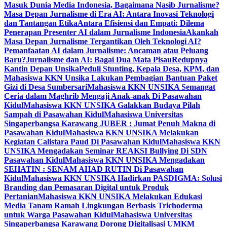
Masuk Dunia Media Indonesia, Bagaimana Nasib Jurnalisme?
Masa Depan Jurnalisme di Era AI: Antara Inovasi Teknologi
dan Tantangan Etika
Antara Efisiensi dan Empati: Dilema
Penerapan Presenter AI dalam Jurnalisme Indonesia
Akankah
Masa Depan Jurnalisme Tergantikan Oleh Teknologi AI?
Pemanfaatan AI dalam Jurnalisme: Ancaman atau Peluang
Baru?
Jurnalisme dan AI: Bagai Dua Mata Pisau
Redupnya
Kantin Depan Unsika
Peduli Stunting, Kepala Desa, KPM, dan
Mahasiswa KKN Unsika Lakukan Pembagian Bantuan Paket
Gizi di Desa Sumbersari
Mahasiswa KKN UNSIKA Semangat
Ceria dalam Maghrib Mengaji Anak-anak Di Pasawahan
Kidul
Mahasiswa KKN UNSIKA Galakkan Budaya Pilah
Sampah di Pasawahan Kidul
Mahasiswa Universitas
Singaperbangsa Karawang JUBER : Jumat Penuh Makna di
Pasawahan Kidul
Mahasiswa KKN UNSIKA Melakukan
Kegiatan Calistara Paud Di Pasawahan Kidul
Mahasiswa KKN
UNSIKA Mengadakan Seminar REAKSI Bullying Di SDN
Pasawahan Kidul
Mahasiswa KKN UNSIKA Mengadakan
SEHATIN : SENAM AHAD RUTIN Di Pasawahan
Kidul
Mahasiswa KKN UNSIKA Hadirkan PASDIGMA: Solusi
Branding dan Pemasaran Digital untuk Produk
Pertanian
Mahasiswa KKN UNSIKA Melakukan Edukasi
Media Tanam Ramah Lingkungan Berbasis Trichoderma
untuk Warga Pasawahan Kidul
Mahasiswa Universitas
Singaperbangsa Karawang Dorong Digitalisasi UMKM