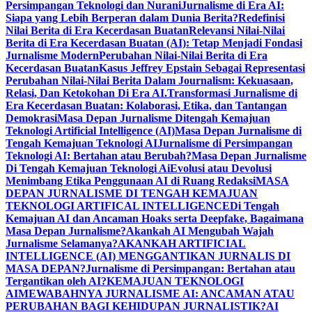
Persimpangan Teknologi dan Nurani
Jurnalisme di Era AI:
Siapa yang Lebih Berperan dalam Dunia Berita?
Redefinisi
Nilai Berita di Era Kecerdasan Buatan
Relevansi Nilai-Nilai
Berita di Era Kecerdasan Buatan (AI): Tetap Menjadi Fondasi
Jurnalisme Modern
Perubahan Nilai-Nilai Berita di Era
Kecerdasan Buatan
Kasus Jeffrey Epstain Sebagai Representasi
Perubahan Nilai-Nilai Berita Dalam Journalism: Kekuasaan,
Relasi, Dan Ketokohan Di Era AI.
Transformasi Jurnalisme di
Era Kecerdasan Buatan: Kolaborasi, Etika, dan Tantangan
Demokrasi
Masa Depan Jurnalisme Ditengah Kemajuan
Teknologi Artificial Intelligence (AI)
Masa Depan Jurnalisme di
Tengah Kemajuan Teknologi AI
Jurnalisme di Persimpangan
Teknologi AI: Bertahan atau Berubah?
Masa Depan Jurnalisme
Di Tengah Kemajuan Teknologi Ai
Evolusi atau Devolusi
Menimbang Etika Penggunaan AI di Ruang Redaksi
MASA
DEPAN JURNALISME DI TENGAH KEMAJUAN
TEKNOLOGI ARTIFICAL INTELLIGENCE
Di Tengah
Kemajuan AI dan Ancaman Hoaks serta Deepfake, Bagaimana
Masa Depan Jurnalisme?
Akankah AI Mengubah Wajah
Jurnalisme Selamanya?
AKANKAH ARTIFICIAL
INTELLIGENCE (AI) MENGGANTIKAN JURNALIS DI
MASA DEPAN?
Jurnalisme di Persimpangan: Bertahan atau
Tergantikan oleh AI?
KEMAJUAN TEKNOLOGI
AI
MEWABAHNYA JURNALISME AI: ANCAMAN ATAU
PERUBAHAN BAGI KEHIDUPAN JURNALISTIK?
AI