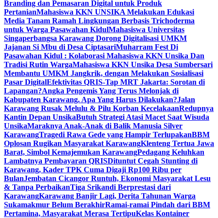
Branding dan Pemasaran Digital untuk Produk
Pertanian
Mahasiswa KKN UNSIKA Melakukan Edukasi
Media Tanam Ramah Lingkungan Berbasis Trichoderma
untuk Warga Pasawahan Kidul
Mahasiswa Universitas
Singaperbangsa Karawang Dorong Digitalisasi UMKM
Jajanan Si Mbu di Desa Ciptasari
Muharram Fest Di
Pasawahan Kidul : Kolaborasi Mahasiswa KKN Unsika Dan
Tradisi Rutin Warga
Mahasiswa KKN Unsika Desa Sumbersari
Membantu UMKM Jangkrik, dengan Melakukan Sosialisasi
Pasar Digital
Efektivitas QRIS-Tap MRT Jakarta: Sorotan di
Lapangan?
Angka Pengemis Yang Terus Melonjak di
Kabupaten Karawang. Apa Yang Harus Dilakukan?
Jalan
Karawang Rusak Melulu & Pilu Korban Kecelakaan
Redupnya
Kantin Depan Unsika
Butuh Strategi Atasi Macet Saat Wisuda
Unsika
Maraknya Anak-Anak di Balik Manusia Silver
Karawang
Tragedi Rawa Gede yang Hampir Terlupakan
BBM
Oplosan Rugikan Masyarakat Karawang
Klenteng Tertua Jawa
Barat, Simbol Kemajemukan Karawang
Pedagang Keluhkan
Lambatnya Pembayaran QRIS
Dituntut Cegah Stunting di
Karawang, Kader TPK Cuma Digaji Rp100 Ribu per
Bulan
Jembatan Cicangor Runtuh, Ekonomi Masyarakat Lesu
& Tanpa Perbaikan
Tiga Srikandi Berprestasi dari
Karawang
Karawang Banjir Lagi, Derita Tahunan Warga
Sukamakmur Belum Berakhir
Ramai-ramai Pindah dari BBM
Pertamina, Masyarakat Merasa Tertipu
Kelas Kontainer