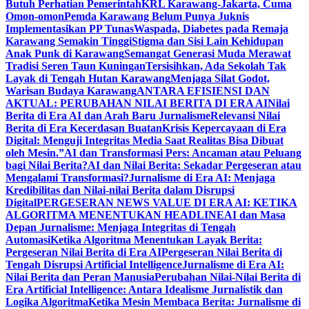
Butuh Perhatian Pemerintah
KRL Karawang-Jakarta, Cuma
Omon-omon
Pemda Karawang Belum Punya Juknis
Implementasikan PP Tunas
Waspada, Diabetes pada Remaja
Karawang Semakin Tinggi
Stigma dan Sisi Lain Kehidupan
Anak Punk di Karawang
Semangat Generasi Muda Merawat
Tradisi Seren Taun Kuningan
Tersisihkan, Ada Sekolah Tak
Layak di Tengah Hutan Karawang
Menjaga Silat Godot,
Warisan Budaya Karawang
ANTARA EFISIENSI DAN
AKTUAL: PERUBAHAN NILAI BERITA DI ERA AI
Nilai
Berita di Era AI dan Arah Baru Jurnalisme
Relevansi Nilai
Berita di Era Kecerdasan Buatan
Krisis Kepercayaan di Era
Digital: Menguji Integritas Media Saat Realitas Bisa Dibuat
oleh Mesin.”
AI dan Transformasi Pers: Ancaman atau Peluang
bagi Nilai Berita?
AI dan Nilai Berita: Sekadar Pergeseran atau
Mengalami Transformasi?
Jurnalisme di Era AI: Menjaga
Kredibilitas dan Nilai-nilai Berita dalam Disrupsi
Digital
PERGESERAN NEWS VALUE DI ERA AI: KETIKA
ALGORITMA MENENTUKAN HEADLINE
AI dan Masa
Depan Jurnalisme: Menjaga Integritas di Tengah
Automasi
Ketika Algoritma Menentukan Layak Berita:
Pergeseran Nilai Berita di Era AI
Pergeseran Nilai Berita di
Tengah Disrupsi Artificial Intelligence
Jurnalisme di Era AI:
Nilai Berita dan Peran Manusia
Perubahan Nilai-Nilai Berita di
Era Artificial Intelligence: Antara Idealisme Jurnalistik dan
Logika Algoritma
Ketika Mesin Membaca Berita: Jurnalisme di