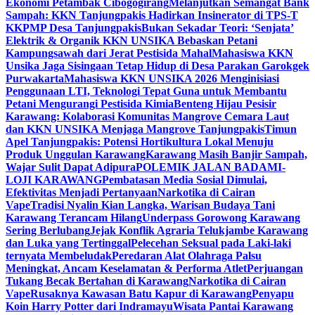
Ekonomi Petambak Cibogogirang
Melanjutkan Semangat Bank
Sampah: KKN Tanjungpakis Hadirkan Insinerator di TPS-T
KKPMP Desa Tanjungpakis
Bukan Sekadar Teori: ‘Senjata’
Elektrik & Organik KKN UNSIKA Bebaskan Petani
Kampungsawah dari Jerat Pestisida Mahal
Mahasiswa KKN
Unsika Jaga Sisingaan Tetap Hidup di Desa Parakan Garokgek
Purwakarta
Mahasiswa KKN UNSIKA 2026 Menginisiasi
Penggunaan LTI, Teknologi Tepat Guna untuk Membantu
Petani Mengurangi Pestisida Kimia
Benteng Hijau Pesisir
Karawang: Kolaborasi Komunitas Mangrove Cemara Laut
dan KKN UNSIKA Menjaga Mangrove Tanjungpakis
Timun
Apel Tanjungpakis: Potensi Hortikultura Lokal Menuju
Produk Unggulan Karawang
Karawang Masih Banjir Sampah,
Wajar Sulit Dapat Adipura
POLEMIK JALAN BADAMI-
LOJI KARAWANG
Pembatasan Media Sosial Dimulai,
Efektivitas Menjadi Pertanyaan
Narkotika di Cairan
Vape
Tradisi Nyalin Kian Langka, Warisan Budaya Tani
Karawang Terancam Hilang
Underpass Gorowong Karawang
Sering Berlubang
Jejak Konflik Agraria Telukjambe Karawang
dan Luka yang Tertinggal
Pelecehan Seksual pada Laki-laki
ternyata Membeludak
Peredaran Alat Olahraga Palsu
Meningkat, Ancam Keselamatan & Performa Atlet
Perjuangan
Tukang Becak Bertahan di Karawang
Narkotika di Cairan
Vape
Rusaknya Kawasan Batu Kapur di Karawang
Penyapu
Koin Harry Potter dari Indramayu
Wisata Pantai Karawang