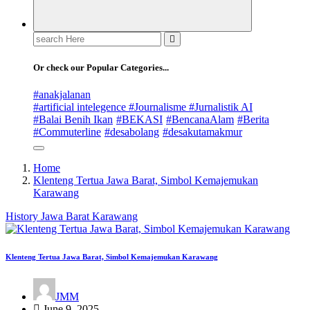
Search
for:
Or check our Popular Categories...
#anakjalanan
#artificial intelegence #Journalisme #Jurnalistik AI
#Balai Benih Ikan
#BEKASI
#BencanaAlam
#Berita
#Commuterline
#desabolang
#desakutamakmur
Home
Klenteng Tertua Jawa Barat, Simbol Kemajemukan
Karawang
History
Jawa Barat
Karawang
Klenteng Tertua Jawa Barat, Simbol Kemajemukan Karawang
JMM
June 9, 2025