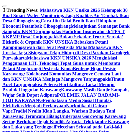
Skip
to
Trending News:
Mahasiswa KKN Unsika 2026 Kelompok 30
content
Buat Smart Water Monitoring, Jaga Kualitas Air Tambak Ikan
Desa Cibogogirang
Cara Jitu Balai Benih Ikan Hidupkan
Ekonomi Petambak Cibogogirang
Melanjutkan Semangat Bank
Sampah: KKN Tanjungpakis Hadirkan Insinerator di TPS-T
KKPMP Desa Tanjungpakis
Bukan Sekadar Teori: ‘Senjata’
Elektrik & Organik KKN UNSIKA Bebaskan Petani
Kampungsawah dari Jerat Pestisida Mahal
Mahasiswa KKN
Unsika Jaga Sisingaan Tetap Hidup di Desa Parakan Garokgek
Purwakarta
Mahasiswa KKN UNSIKA 2026 Menginisiasi
Penggunaan LTI, Teknologi Tepat Guna untuk Membantu
Petani Mengurangi Pestisida Kimia
Benteng Hijau Pesisir
Karawang: Kolaborasi Komunitas Mangrove Cemara Laut
dan KKN UNSIKA Menjaga Mangrove Tanjungpakis
Timun
Apel Tanjungpakis: Potensi Hortikultura Lokal Menuju
Produk Unggulan Karawang
Karawang Masih Banjir Sampah,
Wajar Sulit Dapat Adipura
POLEMIK JALAN BADAMI-
LOJI KARAWANG
Pembatasan Media Sosial Dimulai,
Efektivitas Menjadi Pertanyaan
Narkotika di Cairan
Vape
Tradisi Nyalin Kian Langka, Warisan Budaya Tani
Karawang Terancam Hilang
Underpass Gorowong Karawang
Sering Berlubang
Jejak Konflik Agraria Telukjambe Karawang
dan Luka yang Tertinggal
Pelecehan Seksual pada Laki-laki