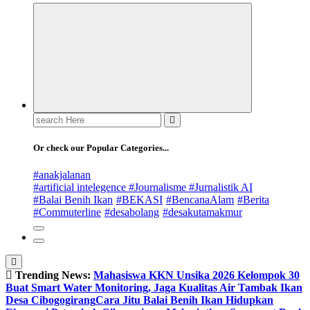
Search
for:
Or check our Popular Categories...
#anakjalanan
#artificial intelegence #Journalisme #Jurnalistik AI
#Balai Benih Ikan
#BEKASI
#BencanaAlam
#Berita
#Commuterline
#desabolang
#desakutamakmur
Trending News:
Mahasiswa KKN Unsika 2026 Kelompok 30
Buat Smart Water Monitoring, Jaga Kualitas Air Tambak Ikan
Desa Cibogogirang
Cara Jitu Balai Benih Ikan Hidupkan