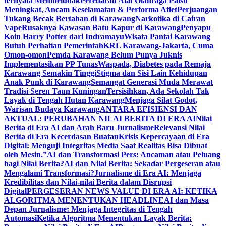
ternyata Membeludak
Peredaran Alat Olahraga Palsu
Meningkat, Ancam Keselamatan & Performa Atlet
Perjuangan
Tukang Becak Bertahan di Karawang
Narkotika di Cairan
Vape
Rusaknya Kawasan Batu Kapur di Karawang
Penyapu
Koin Harry Potter dari Indramayu
Wisata Pantai Karawang
Butuh Perhatian Pemerintah
KRL Karawang-Jakarta, Cuma
Omon-omon
Pemda Karawang Belum Punya Juknis
Implementasikan PP Tunas
Waspada, Diabetes pada Remaja
Karawang Semakin Tinggi
Stigma dan Sisi Lain Kehidupan
Anak Punk di Karawang
Semangat Generasi Muda Merawat
Tradisi Seren Taun Kuningan
Tersisihkan, Ada Sekolah Tak
Layak di Tengah Hutan Karawang
Menjaga Silat Godot,
Warisan Budaya Karawang
ANTARA EFISIENSI DAN
AKTUAL: PERUBAHAN NILAI BERITA DI ERA AI
Nilai
Berita di Era AI dan Arah Baru Jurnalisme
Relevansi Nilai
Berita di Era Kecerdasan Buatan
Krisis Kepercayaan di Era
Digital: Menguji Integritas Media Saat Realitas Bisa Dibuat
oleh Mesin.”
AI dan Transformasi Pers: Ancaman atau Peluang
bagi Nilai Berita?
AI dan Nilai Berita: Sekadar Pergeseran atau
Mengalami Transformasi?
Jurnalisme di Era AI: Menjaga
Kredibilitas dan Nilai-nilai Berita dalam Disrupsi
Digital
PERGESERAN NEWS VALUE DI ERA AI: KETIKA
ALGORITMA MENENTUKAN HEADLINE
AI dan Masa
Depan Jurnalisme: Menjaga Integritas di Tengah
Automasi
Ketika Algoritma Menentukan Layak Berita: