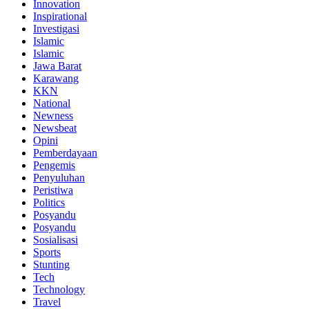
Innovation
Inspirational
Investigasi
Islamic
Islamic
Jawa Barat
Karawang
KKN
National
Newness
Newsbeat
Opini
Pemberdayaan
Pengemis
Penyuluhan
Peristiwa
Politics
Posyandu
Posyandu
Sosialisasi
Sports
Stunting
Tech
Technology
Travel