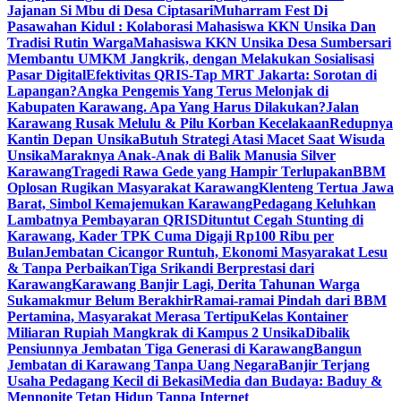
Jajanan Si Mbu di Desa Ciptasari
Muharram Fest Di
Pasawahan Kidul : Kolaborasi Mahasiswa KKN Unsika Dan
Tradisi Rutin Warga
Mahasiswa KKN Unsika Desa Sumbersari
Membantu UMKM Jangkrik, dengan Melakukan Sosialisasi
Pasar Digital
Efektivitas QRIS-Tap MRT Jakarta: Sorotan di
Lapangan?
Angka Pengemis Yang Terus Melonjak di
Kabupaten Karawang. Apa Yang Harus Dilakukan?
Jalan
Karawang Rusak Melulu & Pilu Korban Kecelakaan
Redupnya
Kantin Depan Unsika
Butuh Strategi Atasi Macet Saat Wisuda
Unsika
Maraknya Anak-Anak di Balik Manusia Silver
Karawang
Tragedi Rawa Gede yang Hampir Terlupakan
BBM
Oplosan Rugikan Masyarakat Karawang
Klenteng Tertua Jawa
Barat, Simbol Kemajemukan Karawang
Pedagang Keluhkan
Lambatnya Pembayaran QRIS
Dituntut Cegah Stunting di
Karawang, Kader TPK Cuma Digaji Rp100 Ribu per
Bulan
Jembatan Cicangor Runtuh, Ekonomi Masyarakat Lesu
& Tanpa Perbaikan
Tiga Srikandi Berprestasi dari
Karawang
Karawang Banjir Lagi, Derita Tahunan Warga
Sukamakmur Belum Berakhir
Ramai-ramai Pindah dari BBM
Pertamina, Masyarakat Merasa Tertipu
Kelas Kontainer
Miliaran Rupiah Mangkrak di Kampus 2 Unsika
Dibalik
Pensiunnya Jembatan Tiga Generasi di Karawang
Bangun
Jembatan di Karawang Tanpa Uang Negara
Banjir Terjang
Usaha Pedagang Kecil di Bekasi
Media dan Budaya: Baduy &
Mennonite Tetap Hidup Tanpa Internet