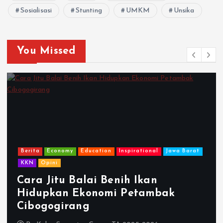
Sosialisasi
Stunting
UMKM
Unsika
You Missed
Berita
Economy
Education
Inspirational
Jawa Barat
KKN
Opini
Cara Jitu Balai Benih Ikan
Hidupkan Ekonomi Petambak
Cibogogirang