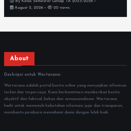
By
Kelas Semester Genap TA 2025-2026
August 2, 2026
20 views
About
Deskripsi untuk Wartacana:
Wartacana adalah portal berita online yang menyajikan informasi
terkini dan terpercaya. Kami berkomitmen memberikan berita
objektif dan faktual, bebas dari sensasionalisme. Wartacana
hadir untuk memenuhi kebutuhan informasi jujur dan transparan,
membantu pembaca memahami dunia dengan lebih baik.