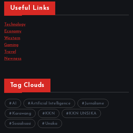
Useful Links
Technology
Economy
Western
Gaming
Travel
Newness
Tag Clouds
AI
Artificial Intelligence
Jurnalisme
Karawang
KKN
KKN UNSIKA
Sosialisasi
Unsika