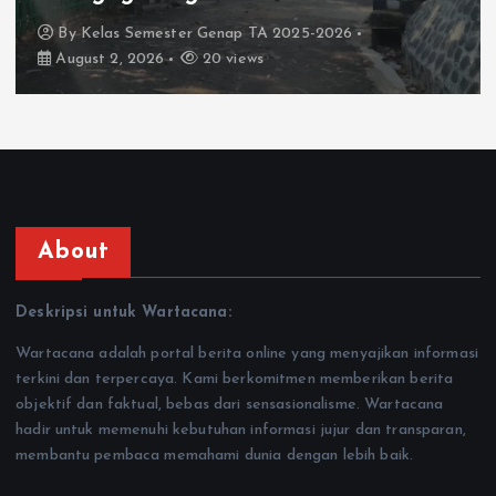
By
Kelas Semester Genap TA 2025-2026
August 2, 2026
20 views
About
Deskripsi untuk Wartacana:
Wartacana adalah portal berita online yang menyajikan informasi
terkini dan terpercaya. Kami berkomitmen memberikan berita
objektif dan faktual, bebas dari sensasionalisme. Wartacana
hadir untuk memenuhi kebutuhan informasi jujur dan transparan,
membantu pembaca memahami dunia dengan lebih baik.