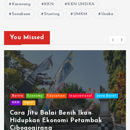
Karawang
KKN
KKN UNSIKA
Sosialisasi
Stunting
UMKM
Unsika
You Missed
Berita
Economy
Education
Inspirational
Jawa Barat
KKN
Opini
Cara Jitu Balai Benih Ikan
Hidupkan Ekonomi Petambak
Cibogogirang