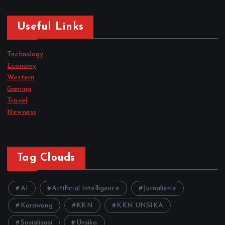
Useful Links
Technology
Economy
Western
Gaming
Travel
Newness
Tag Clouds
AI
Artificial Intelligence
Jurnalisme
Karawang
KKN
KKN UNSIKA
Sosialisasi
Unsika