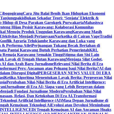
Cibogogirang
Cara Jitu Balai Benih Ikan Hidupkan Ekonomi
 Tanjungpakis
Bukan Sekadar Teori: ‘Senjata’ Elektrik &
p Hidup di Desa Parakan Garokgek Purwakarta
Mahasiswa
nteng Hijau Pesisir Karawang: Kolaborasi Komunitas
 Lokal Menuju Produk Unggulan Karawang
Karawang Masih
Efektivitas Menjadi Pertanyaan
Narkotika di Cairan Vape
Tradisi
 Konflik Agraria Telukjambe Karawang dan Luka yang
 & Performa Atlet
Perjuangan Tukang Becak Bertahan di
sata Pantai Karawang Butuh Perhatian Pemerintah
KRL
da Remaja Karawang Semakin Tinggi
Stigma dan Sisi Lain
 Tak Layak di Tengah Hutan Karawang
Menjaga Silat Godot,
ra AI dan Arah Baru Jurnalisme
Relevansi Nilai Berita di Era
nsformasi Pers: Ancaman atau Peluang bagi Nilai Berita?
AI dan
 dalam Disrupsi Digital
PERGESERAN NEWS VALUE DI ERA
asi
Ketika Algoritma Menentukan Layak Berita: Pergeseran Nilai
usia
Perubahan Nilai-Nilai Berita di Era Artificial Intelligence:
rani
Jurnalisme di Era AI: Siapa yang Lebih Berperan dalam
p Menjadi Fondasi Jurnalisme Modern
Perubahan Nilai-Nilai
kuasaan, Relasi, Dan Ketokohan Di Era AI.
Transformasi
nologi Artificial Intelligence (AI)
Masa Depan Jurnalisme di
engah Kemajuan Teknologi Ai
Evolusi atau Devolusi Menimbang
 INTELLIGENCE
Di Tengah Kemajuan AI dan Ancaman Hoaks