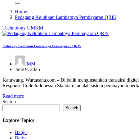
Home
Pedagang Keluhkan Lambatnya Pembayaran QRIS
Technology
UMKM
Pedagang Keluhkan Lambatnya Pembayaran QRIS
JMM
June 9, 2025
Karawang, Wartacana.com – Di balik menginstankan transaksi digital, 
Response Code Indonesian Standard, adalah sistem pembayaran be
Read more
Search
Search
Explore Topics
Banjir
Berita