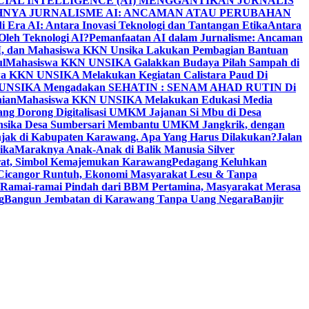
CIAL INTELLIGENCE (AI) MENGGANTIKAN JURNALIS
NYA JURNALISME AI: ANCAMAN ATAU PERUBAHAN
i Era AI: Antara Inovasi Teknologi dan Tantangan Etika
Antara
leh Teknologi AI?
Pemanfaatan AI dalam Jurnalisme: Ancaman
PM, dan Mahasiswa KKN Unsika Lakukan Pembagian Bantuan
l
Mahasiswa KKN UNSIKA Galakkan Budaya Pilah Sampah di
a KKN UNSIKA Melakukan Kegiatan Calistara Paud Di
 UNSIKA Mengadakan SEHATIN : SENAM AHAD RUTIN Di
nian
Mahasiswa KKN UNSIKA Melakukan Edukasi Media
ang Dorong Digitalisasi UMKM Jajanan Si Mbu di Desa
sika Desa Sumbersari Membantu UMKM Jangkrik, dengan
jak di Kabupaten Karawang. Apa Yang Harus Dilakukan?
Jalan
ika
Maraknya Anak-Anak di Balik Manusia Silver
rat, Simbol Kemajemukan Karawang
Pedagang Keluhkan
Cicangor Runtuh, Ekonomi Masyarakat Lesu & Tanpa
Ramai-ramai Pindah dari BBM Pertamina, Masyarakat Merasa
g
Bangun Jembatan di Karawang Tanpa Uang Negara
Banjir