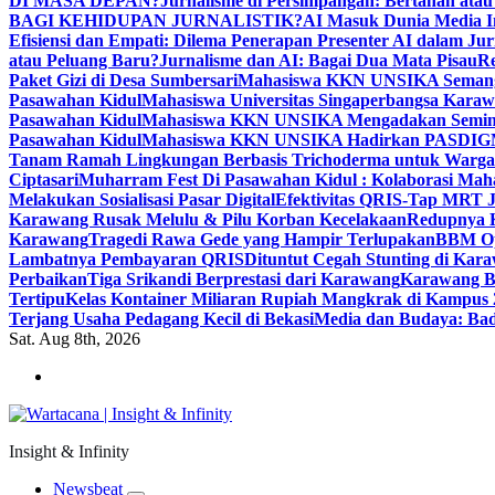
DI MASA DEPAN?
Jurnalisme di Persimpangan: Bertahan atau
BAGI KEHIDUPAN JURNALISTIK?
AI Masuk Dunia Media I
Efisiensi dan Empati: Dilema Penerapan Presenter AI dalam Jur
atau Peluang Baru?
Jurnalisme dan AI: Bagai Dua Mata Pisau
Re
Paket Gizi di Desa Sumbersari
Mahasiswa KKN UNSIKA Semangat
Pasawahan Kidul
Mahasiswa Universitas Singaperbangsa Kara
Pasawahan Kidul
Mahasiswa KKN UNSIKA Mengadakan Semina
Pasawahan Kidul
Mahasiswa KKN UNSIKA Hadirkan PASDIGMA: 
Tanam Ramah Lingkungan Berbasis Trichoderma untuk Warga
Ciptasari
Muharram Fest Di Pasawahan Kidul : Kolaborasi Mah
Melakukan Sosialisasi Pasar Digital
Efektivitas QRIS-Tap MRT J
Karawang Rusak Melulu & Pilu Korban Kecelakaan
Redupnya K
Karawang
Tragedi Rawa Gede yang Hampir Terlupakan
BBM Op
Lambatnya Pembayaran QRIS
Dituntut Cegah Stunting di Ka
Perbaikan
Tiga Srikandi Berprestasi dari Karawang
Karawang B
Tertipu
Kelas Kontainer Miliaran Rupiah Mangkrak di Kampus 
Terjang Usaha Pedagang Kecil di Bekasi
Media dan Budaya: Bad
Sat. Aug 8th, 2026
Insight & Infinity
Newsbeat