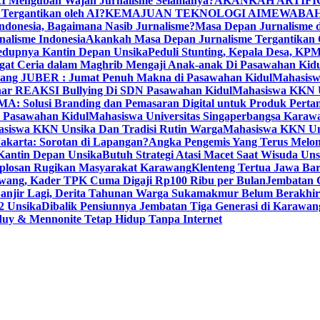
I Mengubah Wajah Jurnalisme Selamanya?
AKANKAH ARTIFI
 Tergantikan oleh AI?
KEMAJUAN TEKNOLOGI AI
MEWABAH
ndonesia, Bagaimana Nasib Jurnalisme?
Masa Depan Jurnalisme d
nalisme Indonesia
Akankah Masa Depan Jurnalisme Tergantikan O
dupnya Kantin Depan Unsika
Peduli Stunting, Kepala Desa, K
 Ceria dalam Maghrib Mengaji Anak-anak Di Pasawahan Kidu
wang JUBER : Jumat Penuh Makna di Pasawahan Kidul
Mahasisw
r REAKSI Bullying Di SDN Pasawahan Kidul
Mahasiswa KKN
Solusi Branding dan Pemasaran Digital untuk Produk Perta
 Pasawahan Kidul
Mahasiswa Universitas Singaperbangsa Karaw
asiswa KKN Unsika Dan Tradisi Rutin Warga
Mahasiswa KKN Un
akarta: Sorotan di Lapangan?
Angka Pengemis Yang Terus Melon
antin Depan Unsika
Butuh Strategi Atasi Macet Saat Wisuda Uns
losan Rugikan Masyarakat Karawang
Klenteng Tertua Jawa Ba
rawang, Kader TPK Cuma Digaji Rp100 Ribu per Bulan
Jembatan 
anjir Lagi, Derita Tahunan Warga Sukamakmur Belum Berakhir
2 Unsika
Dibalik Pensiunnya Jembatan Tiga Generasi di Karawan
uy & Mennonite Tetap Hidup Tanpa Internet