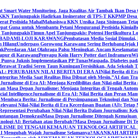
Smart Water Monitoring, Jaga Kualitas Air Tambak Ikan Desa 
KKN Tanjungpakis Hadirkan Insinerator di TPS-T KKPMP Desa
at Pestisida Mahal
Mahasiswa KKN Unsika Jaga Sisingaan Teta
pat Guna untuk Membantu Petani Mengurangi Pestisida Kimia
Be
Tanjungpakis
Timun Apel Tanjungpakis: Potensi Hortikultura
 BADAMI-LOJI KARAWANG
Pembatasan Media Sosial Dimulai, 
 Hilang
Underpass Gorowong Karawang Sering Berlubang
Jejak
ak
Peredaran Alat Olahraga Palsu Meningkat, Ancam Keselamatan
apur di Karawang
Penyapu Koin Harry Potter dari Indramayu
Wi
Punya Juknis Implementasikan PP Tunas
Waspada, Diabetes pa
erawat Tradisi Seren Taun Kuningan
Tersisihkan, Ada Sekolah
L: PERUBAHAN NILAI BERITA DI ERA AI
Nilai Berita di E
ntegritas Media Saat Realitas Bisa Dibuat oleh Mesin.”
AI dan Tra
?
Jurnalisme di Era AI: Menjaga Kredibilitas dan Nilai-nilai Berita
an Masa Depan Jurnalisme: Menjaga Integritas di Tengah Autom
ial Intelligence
Jurnalisme di Era AI: Nilai Berita dan Peran Man
 Membaca Berita: Jurnalisme di Persimpangan Teknologi dan Nu
elevansi Nilai-Nilai Berita di Era Kecerdasan Buatan (AI): Teta
 Representasi Perubahan Nilai-Nilai Berita Dalam Journalism: Ke
Tantangan Demokrasi
Masa Depan Jurnalisme Ditengah Kemajuan Tek
nologi AI: Bertahan atau Berubah?
Masa Depan Jurnalisme Di T
LISME DI TENGAH KEMAJUAN TEKNOLOGI ARTIFICAL
I Mengubah Wajah Jurnalisme Selamanya?
AKANKAH ARTIFI