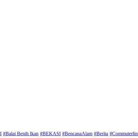
I
#Balai Benih Ikan
#BEKASI
#BencanaAlam
#Berita
#Commuterlin