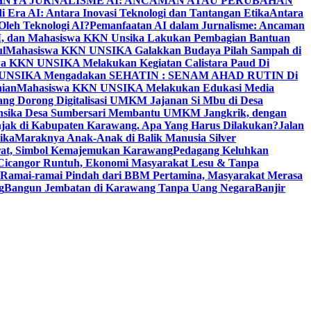
NYA JURNALISME AI: ANCAMAN ATAU PERUBAHAN
i Era AI: Antara Inovasi Teknologi dan Tantangan Etika
Antara
leh Teknologi AI?
Pemanfaatan AI dalam Jurnalisme: Ancaman
PM, dan Mahasiswa KKN Unsika Lakukan Pembagian Bantuan
l
Mahasiswa KKN UNSIKA Galakkan Budaya Pilah Sampah di
a KKN UNSIKA Melakukan Kegiatan Calistara Paud Di
 UNSIKA Mengadakan SEHATIN : SENAM AHAD RUTIN Di
nian
Mahasiswa KKN UNSIKA Melakukan Edukasi Media
ang Dorong Digitalisasi UMKM Jajanan Si Mbu di Desa
sika Desa Sumbersari Membantu UMKM Jangkrik, dengan
jak di Kabupaten Karawang. Apa Yang Harus Dilakukan?
Jalan
ika
Maraknya Anak-Anak di Balik Manusia Silver
rat, Simbol Kemajemukan Karawang
Pedagang Keluhkan
Cicangor Runtuh, Ekonomi Masyarakat Lesu & Tanpa
Ramai-ramai Pindah dari BBM Pertamina, Masyarakat Merasa
g
Bangun Jembatan di Karawang Tanpa Uang Negara
Banjir