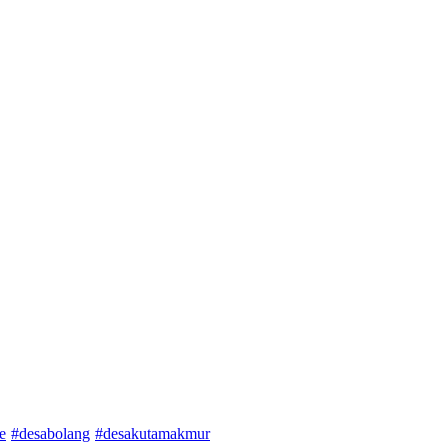
e
#desabolang
#desakutamakmur