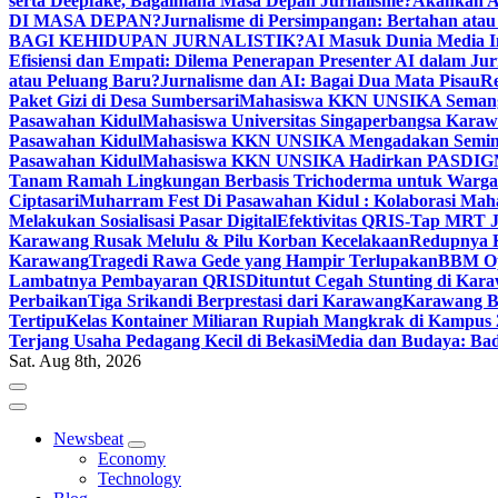
serta Deepfake, Bagaimana Masa Depan Jurnalisme?
Akankah A
DI MASA DEPAN?
Jurnalisme di Persimpangan: Bertahan atau
BAGI KEHIDUPAN JURNALISTIK?
AI Masuk Dunia Media I
Efisiensi dan Empati: Dilema Penerapan Presenter AI dalam Jur
atau Peluang Baru?
Jurnalisme dan AI: Bagai Dua Mata Pisau
Re
Paket Gizi di Desa Sumbersari
Mahasiswa KKN UNSIKA Semangat
Pasawahan Kidul
Mahasiswa Universitas Singaperbangsa Kara
Pasawahan Kidul
Mahasiswa KKN UNSIKA Mengadakan Semina
Pasawahan Kidul
Mahasiswa KKN UNSIKA Hadirkan PASDIGMA: 
Tanam Ramah Lingkungan Berbasis Trichoderma untuk Warga
Ciptasari
Muharram Fest Di Pasawahan Kidul : Kolaborasi Mah
Melakukan Sosialisasi Pasar Digital
Efektivitas QRIS-Tap MRT J
Karawang Rusak Melulu & Pilu Korban Kecelakaan
Redupnya K
Karawang
Tragedi Rawa Gede yang Hampir Terlupakan
BBM Op
Lambatnya Pembayaran QRIS
Dituntut Cegah Stunting di Ka
Perbaikan
Tiga Srikandi Berprestasi dari Karawang
Karawang B
Tertipu
Kelas Kontainer Miliaran Rupiah Mangkrak di Kampus 
Terjang Usaha Pedagang Kecil di Bekasi
Media dan Budaya: Bad
Sat. Aug 8th, 2026
Newsbeat
Economy
Technology