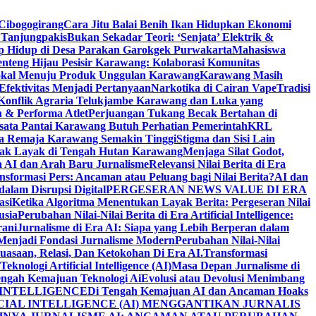
Cibogogirang
Cara Jitu Balai Benih Ikan Hidupkan Ekonomi
 Tanjungpakis
Bukan Sekadar Teori: ‘Senjata’ Elektrik &
p Hidup di Desa Parakan Garokgek Purwakarta
Mahasiswa
nteng Hijau Pesisir Karawang: Kolaborasi Komunitas
 Lokal Menuju Produk Unggulan Karawang
Karawang Masih
Efektivitas Menjadi Pertanyaan
Narkotika di Cairan Vape
Tradisi
 Konflik Agraria Telukjambe Karawang dan Luka yang
 & Performa Atlet
Perjuangan Tukang Becak Bertahan di
sata Pantai Karawang Butuh Perhatian Pemerintah
KRL
da Remaja Karawang Semakin Tinggi
Stigma dan Sisi Lain
 Tak Layak di Tengah Hutan Karawang
Menjaga Silat Godot,
ra AI dan Arah Baru Jurnalisme
Relevansi Nilai Berita di Era
nsformasi Pers: Ancaman atau Peluang bagi Nilai Berita?
AI dan
 dalam Disrupsi Digital
PERGESERAN NEWS VALUE DI ERA
asi
Ketika Algoritma Menentukan Layak Berita: Pergeseran Nilai
usia
Perubahan Nilai-Nilai Berita di Era Artificial Intelligence:
rani
Jurnalisme di Era AI: Siapa yang Lebih Berperan dalam
p Menjadi Fondasi Jurnalisme Modern
Perubahan Nilai-Nilai
kuasaan, Relasi, Dan Ketokohan Di Era AI.
Transformasi
nologi Artificial Intelligence (AI)
Masa Depan Jurnalisme di
engah Kemajuan Teknologi Ai
Evolusi atau Devolusi Menimbang
 INTELLIGENCE
Di Tengah Kemajuan AI dan Ancaman Hoaks
CIAL INTELLIGENCE (AI) MENGGANTIKAN JURNALIS