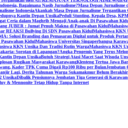
 Tergantikan oleh AI?
KEMAJUAN TEKNOLOGI AI
MEWABAH
ndonesia, Bagaimana Nasib Jurnalisme?
Masa Depan Jurnalisme d
nalisme Indonesia
Akankah Masa Depan Jurnalisme Tergantikan O
dupnya Kantin Depan Unsika
Peduli Stunting, Kepala Desa, K
 Ceria dalam Maghrib Mengaji Anak-anak Di Pasawahan Kidu
wang JUBER : Jumat Penuh Makna di Pasawahan Kidul
Mahasisw
r REAKSI Bullying Di SDN Pasawahan Kidul
Mahasiswa KKN
Solusi Branding dan Pemasaran Digital untuk Produk Perta
 Pasawahan Kidul
Mahasiswa Universitas Singaperbangsa Karaw
asiswa KKN Unsika Dan Tradisi Rutin Warga
Mahasiswa KKN Un
akarta: Sorotan di Lapangan?
Angka Pengemis Yang Terus Melon
antin Depan Unsika
Butuh Strategi Atasi Macet Saat Wisuda Uns
losan Rugikan Masyarakat Karawang
Klenteng Tertua Jawa Ba
rawang, Kader TPK Cuma Digaji Rp100 Ribu per Bulan
Jembatan 
anjir Lagi, Derita Tahunan Warga Sukamakmur Belum Berakhir
2 Unsika
Dibalik Pensiunnya Jembatan Tiga Generasi di Karawan
uy & Mennonite Tetap Hidup Tanpa Internet