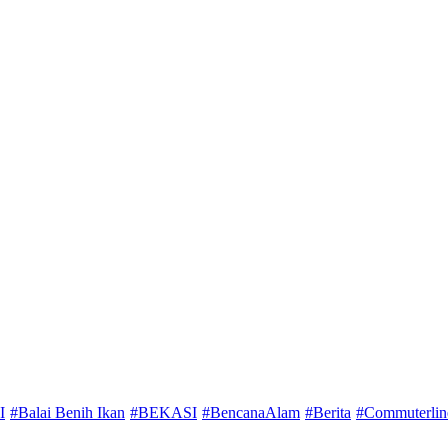
I
#Balai Benih Ikan
#BEKASI
#BencanaAlam
#Berita
#Commuterlin