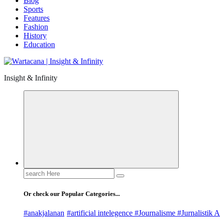
Blog
Sports
Features
Fashion
History
Education
Insight & Infinity
Search
for:
Or check our Popular Categories...
#anakjalanan
#artificial intelegence #Journalisme #Jurnalistik A