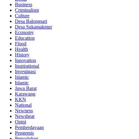
Business
Criminalism
Culture
Desa Balongsari
Desa Sukamakmur
Economy
Education
Flood
Health
History
Innovation
Inspirational
Investigasi
Islamic
Islamic
Jawa Barat
Karawang
KKN
National
Newness
Newsbeat
Opini
Pemberdayaan
Pengemis
Penyuluhan