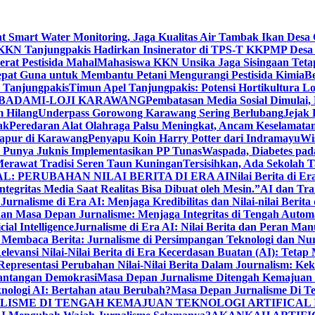
Smart Water Monitoring, Jaga Kualitas Air Tambak Ikan Desa 
KKN Tanjungpakis Hadirkan Insinerator di TPS-T KKPMP Desa
at Pestisida Mahal
Mahasiswa KKN Unsika Jaga Sisingaan Teta
pat Guna untuk Membantu Petani Mengurangi Pestisida Kimia
Be
Tanjungpakis
Timun Apel Tanjungpakis: Potensi Hortikultura
 BADAMI-LOJI KARAWANG
Pembatasan Media Sosial Dimulai, 
 Hilang
Underpass Gorowong Karawang Sering Berlubang
Jejak
ak
Peredaran Alat Olahraga Palsu Meningkat, Ancam Keselamatan
apur di Karawang
Penyapu Koin Harry Potter dari Indramayu
Wi
Punya Juknis Implementasikan PP Tunas
Waspada, Diabetes pa
erawat Tradisi Seren Taun Kuningan
Tersisihkan, Ada Sekolah
L: PERUBAHAN NILAI BERITA DI ERA AI
Nilai Berita di E
ntegritas Media Saat Realitas Bisa Dibuat oleh Mesin.”
AI dan Tra
?
Jurnalisme di Era AI: Menjaga Kredibilitas dan Nilai-nilai Berita
an Masa Depan Jurnalisme: Menjaga Integritas di Tengah Autom
ial Intelligence
Jurnalisme di Era AI: Nilai Berita dan Peran Man
 Membaca Berita: Jurnalisme di Persimpangan Teknologi dan Nu
elevansi Nilai-Nilai Berita di Era Kecerdasan Buatan (AI): Teta
 Representasi Perubahan Nilai-Nilai Berita Dalam Journalism: Ke
Tantangan Demokrasi
Masa Depan Jurnalisme Ditengah Kemajuan Tek
nologi AI: Bertahan atau Berubah?
Masa Depan Jurnalisme Di T
LISME DI TENGAH KEMAJUAN TEKNOLOGI ARTIFICAL