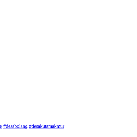
e
#desabolang
#desakutamakmur