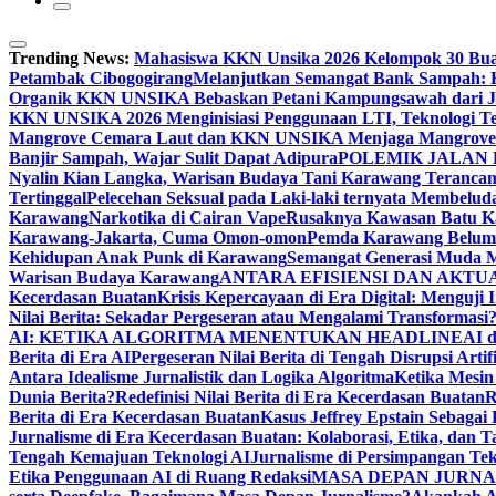
Trending News:
Mahasiswa KKN Unsika 2026 Kelompok 30 Buat 
Petambak Cibogogirang
Melanjutkan Semangat Bank Sampah: 
Organik KKN UNSIKA Bebaskan Petani Kampungsawah dari Jer
KKN UNSIKA 2026 Menginisiasi Penggunaan LTI, Teknologi Te
Mangrove Cemara Laut dan KKN UNSIKA Menjaga Mangrove 
Banjir Sampah, Wajar Sulit Dapat Adipura
POLEMIK JALAN
Nyalin Kian Langka, Warisan Budaya Tani Karawang Terancam
Tertinggal
Pelecehan Seksual pada Laki-laki ternyata Membelud
Karawang
Narkotika di Cairan Vape
Rusaknya Kawasan Batu K
Karawang-Jakarta, Cuma Omon-omon
Pemda Karawang Belum 
Kehidupan Anak Punk di Karawang
Semangat Generasi Muda M
Warisan Budaya Karawang
ANTARA EFISIENSI DAN AKTUA
Kecerdasan Buatan
Krisis Kepercayaan di Era Digital: Menguji I
Nilai Berita: Sekadar Pergeseran atau Mengalami Transformasi
AI: KETIKA ALGORITMA MENENTUKAN HEADLINE
AI d
Berita di Era AI
Pergeseran Nilai Berita di Tengah Disrupsi Artific
Antara Idealisme Jurnalistik dan Logika Algoritma
Ketika Mesin
Dunia Berita?
Redefinisi Nilai Berita di Era Kecerdasan Buatan
R
Berita di Era Kecerdasan Buatan
Kasus Jeffrey Epstain Sebagai
Jurnalisme di Era Kecerdasan Buatan: Kolaborasi, Etika, dan 
Tengah Kemajuan Teknologi AI
Jurnalisme di Persimpangan Tek
Etika Penggunaan AI di Ruang Redaksi
MASA DEPAN JURNA