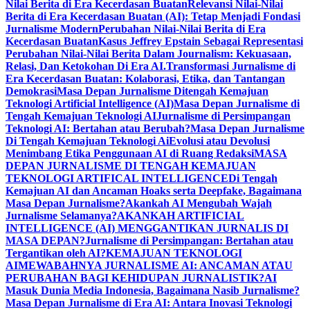
Nilai Berita di Era Kecerdasan Buatan
Relevansi Nilai-Nilai
Berita di Era Kecerdasan Buatan (AI): Tetap Menjadi Fondasi
Jurnalisme Modern
Perubahan Nilai-Nilai Berita di Era
Kecerdasan Buatan
Kasus Jeffrey Epstain Sebagai Representasi
Perubahan Nilai-Nilai Berita Dalam Journalism: Kekuasaan,
Relasi, Dan Ketokohan Di Era AI.
Transformasi Jurnalisme di
Era Kecerdasan Buatan: Kolaborasi, Etika, dan Tantangan
Demokrasi
Masa Depan Jurnalisme Ditengah Kemajuan
Teknologi Artificial Intelligence (AI)
Masa Depan Jurnalisme di
Tengah Kemajuan Teknologi AI
Jurnalisme di Persimpangan
Teknologi AI: Bertahan atau Berubah?
Masa Depan Jurnalisme
Di Tengah Kemajuan Teknologi Ai
Evolusi atau Devolusi
Menimbang Etika Penggunaan AI di Ruang Redaksi
MASA
DEPAN JURNALISME DI TENGAH KEMAJUAN
TEKNOLOGI ARTIFICAL INTELLIGENCE
Di Tengah
Kemajuan AI dan Ancaman Hoaks serta Deepfake, Bagaimana
Masa Depan Jurnalisme?
Akankah AI Mengubah Wajah
Jurnalisme Selamanya?
AKANKAH ARTIFICIAL
INTELLIGENCE (AI) MENGGANTIKAN JURNALIS DI
MASA DEPAN?
Jurnalisme di Persimpangan: Bertahan atau
Tergantikan oleh AI?
KEMAJUAN TEKNOLOGI
AI
MEWABAHNYA JURNALISME AI: ANCAMAN ATAU
PERUBAHAN BAGI KEHIDUPAN JURNALISTIK?
AI
Masuk Dunia Media Indonesia, Bagaimana Nasib Jurnalisme?
Masa Depan Jurnalisme di Era AI: Antara Inovasi Teknologi