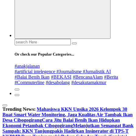
Search
for:
Or check our Popular Categories...
#anakjalanan
#artificial intelegence #Journalisme #Jurnalistik AI
#Balai Benih Ikan
#BEKASI
#BencanaAlam
#Berita
#Commuterline
#desabolang
#desakutamakmur
Trending News:
Mahasiswa KKN Unsika 2026 Kelompok 30
Buat Smart Water Monitoring, Jaga Kualitas Air Tambak Ikan
Desa Cibogogirang
Cara Jitu Balai Benih Ikan Hidupkan
Ekonomi Petambak Cibogogirang
Melanjutkan Semangat Bank
Sampah: KKN Tanjungpakis Hadirkan Insinerator di TPS-T