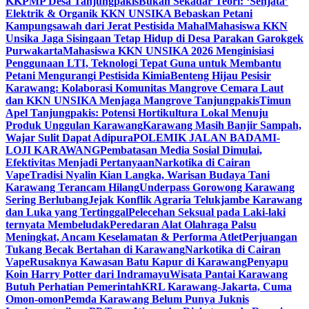
KKPMP Desa Tanjungpakis
Bukan Sekadar Teori: ‘Senjata’
Elektrik & Organik KKN UNSIKA Bebaskan Petani
Kampungsawah dari Jerat Pestisida Mahal
Mahasiswa KKN
Unsika Jaga Sisingaan Tetap Hidup di Desa Parakan Garokgek
Purwakarta
Mahasiswa KKN UNSIKA 2026 Menginisiasi
Penggunaan LTI, Teknologi Tepat Guna untuk Membantu
Petani Mengurangi Pestisida Kimia
Benteng Hijau Pesisir
Karawang: Kolaborasi Komunitas Mangrove Cemara Laut
dan KKN UNSIKA Menjaga Mangrove Tanjungpakis
Timun
Apel Tanjungpakis: Potensi Hortikultura Lokal Menuju
Produk Unggulan Karawang
Karawang Masih Banjir Sampah,
Wajar Sulit Dapat Adipura
POLEMIK JALAN BADAMI-
LOJI KARAWANG
Pembatasan Media Sosial Dimulai,
Efektivitas Menjadi Pertanyaan
Narkotika di Cairan
Vape
Tradisi Nyalin Kian Langka, Warisan Budaya Tani
Karawang Terancam Hilang
Underpass Gorowong Karawang
Sering Berlubang
Jejak Konflik Agraria Telukjambe Karawang
dan Luka yang Tertinggal
Pelecehan Seksual pada Laki-laki
ternyata Membeludak
Peredaran Alat Olahraga Palsu
Meningkat, Ancam Keselamatan & Performa Atlet
Perjuangan
Tukang Becak Bertahan di Karawang
Narkotika di Cairan
Vape
Rusaknya Kawasan Batu Kapur di Karawang
Penyapu
Koin Harry Potter dari Indramayu
Wisata Pantai Karawang
Butuh Perhatian Pemerintah
KRL Karawang-Jakarta, Cuma
Omon-omon
Pemda Karawang Belum Punya Juknis