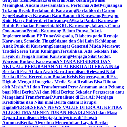
ternyata Membeludak
Peredaran Alat Olahraga Palsu
Meningkat, Ancam Keselamatan & Performa Atlet
Perjuangan
Tukang Becak Bertahan di Karawang
Narkotika di Cairan
Vape
Rusaknya Kawasan Batu Kapur di Karawang
Penyapu
Koin Harry Potter dari Indramayu
Wisata Pantai Karawang
Butuh Perhatian Pemerintah
KRL Karawang-Jakarta, Cuma
Omon-omon
Pemda Karawang Belum Punya Juknis
Implementasikan PP Tunas
Waspada, Diabetes pada Remaja
Karawang Semakin Tinggi
Stigma dan Sisi Lain Kehidupan
Anak Punk di Karawang
Semangat Generasi Muda Merawat
Tradisi Seren Taun Kuningan
Tersisihkan, Ada Sekolah Tak
Layak di Tengah Hutan Karawang
Menjaga Silat Godot,
Warisan Budaya Karawang
ANTARA EFISIENSI DAN
AKTUAL: PERUBAHAN NILAI BERITA DI ERA AI
Nilai
Berita di Era AI dan Arah Baru Jurnalisme
Relevansi Nilai
Berita di Era Kecerdasan Buatan
Krisis Kepercayaan di Era
Digital: Menguji Integritas Media Saat Realitas Bisa Dibuat
oleh Mesin.”
AI dan Transformasi Pers: Ancaman atau Peluang
bagi Nilai Berita?
AI dan Nilai Berita: Sekadar Pergeseran atau
Mengalami Transformasi?
Jurnalisme di Era AI: Menjaga
Kredibilitas dan Nilai-nilai Berita dalam Disrupsi
Digital
PERGESERAN NEWS VALUE DI ERA AI: KETIKA
ALGORITMA MENENTUKAN HEADLINE
AI dan Masa
Depan Jurnalisme: Menjaga Integritas di Tengah
Automasi
Ketika Algoritma Menentukan Layak Berita: