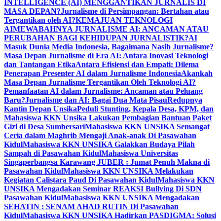
INTELLIGENCE (AI) MENGGANTIKAN JURNALIS DI
MASA DEPAN?
Jurnalisme di Persimpangan: Bertahan atau
Tergantikan oleh AI?
KEMAJUAN TEKNOLOGI
AI
MEWABAHNYA JURNALISME AI: ANCAMAN ATAU
PERUBAHAN BAGI KEHIDUPAN JURNALISTIK?
AI
Masuk Dunia Media Indonesia, Bagaimana Nasib Jurnalisme?
Masa Depan Jurnalisme di Era AI: Antara Inovasi Teknologi
dan Tantangan Etika
Antara Efisiensi dan Empati: Dilema
Penerapan Presenter AI dalam Jurnalisme Indonesia
Akankah
Masa Depan Jurnalisme Tergantikan Oleh Teknologi AI?
Pemanfaatan AI dalam Jurnalisme: Ancaman atau Peluang
Baru?
Jurnalisme dan AI: Bagai Dua Mata Pisau
Redupnya
Kantin Depan Unsika
Peduli Stunting, Kepala Desa, KPM, dan
Mahasiswa KKN Unsika Lakukan Pembagian Bantuan Paket
Gizi di Desa Sumbersari
Mahasiswa KKN UNSIKA Semangat
Ceria dalam Maghrib Mengaji Anak-anak Di Pasawahan
Kidul
Mahasiswa KKN UNSIKA Galakkan Budaya Pilah
Sampah di Pasawahan Kidul
Mahasiswa Universitas
Singaperbangsa Karawang JUBER : Jumat Penuh Makna di
Pasawahan Kidul
Mahasiswa KKN UNSIKA Melakukan
Kegiatan Calistara Paud Di Pasawahan Kidul
Mahasiswa KKN
UNSIKA Mengadakan Seminar REAKSI Bullying Di SDN
Pasawahan Kidul
Mahasiswa KKN UNSIKA Mengadakan
SEHATIN : SENAM AHAD RUTIN Di Pasawahan
Kidul
Mahasiswa KKN UNSIKA Hadirkan PASDIGMA: Solusi