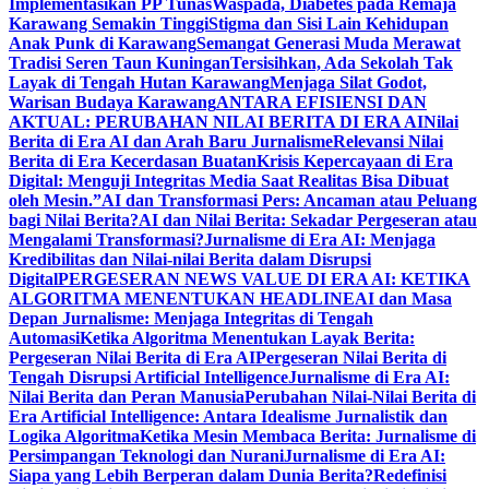
Implementasikan PP Tunas
Waspada, Diabetes pada Remaja
Karawang Semakin Tinggi
Stigma dan Sisi Lain Kehidupan
Anak Punk di Karawang
Semangat Generasi Muda Merawat
Tradisi Seren Taun Kuningan
Tersisihkan, Ada Sekolah Tak
Layak di Tengah Hutan Karawang
Menjaga Silat Godot,
Warisan Budaya Karawang
ANTARA EFISIENSI DAN
AKTUAL: PERUBAHAN NILAI BERITA DI ERA AI
Nilai
Berita di Era AI dan Arah Baru Jurnalisme
Relevansi Nilai
Berita di Era Kecerdasan Buatan
Krisis Kepercayaan di Era
Digital: Menguji Integritas Media Saat Realitas Bisa Dibuat
oleh Mesin.”
AI dan Transformasi Pers: Ancaman atau Peluang
bagi Nilai Berita?
AI dan Nilai Berita: Sekadar Pergeseran atau
Mengalami Transformasi?
Jurnalisme di Era AI: Menjaga
Kredibilitas dan Nilai-nilai Berita dalam Disrupsi
Digital
PERGESERAN NEWS VALUE DI ERA AI: KETIKA
ALGORITMA MENENTUKAN HEADLINE
AI dan Masa
Depan Jurnalisme: Menjaga Integritas di Tengah
Automasi
Ketika Algoritma Menentukan Layak Berita:
Pergeseran Nilai Berita di Era AI
Pergeseran Nilai Berita di
Tengah Disrupsi Artificial Intelligence
Jurnalisme di Era AI:
Nilai Berita dan Peran Manusia
Perubahan Nilai-Nilai Berita di
Era Artificial Intelligence: Antara Idealisme Jurnalistik dan
Logika Algoritma
Ketika Mesin Membaca Berita: Jurnalisme di
Persimpangan Teknologi dan Nurani
Jurnalisme di Era AI:
Siapa yang Lebih Berperan dalam Dunia Berita?
Redefinisi