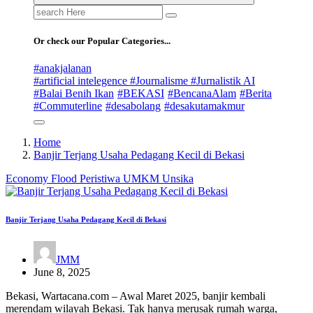
Search
for:
Or check our Popular Categories...
#anakjalanan
#artificial intelegence #Journalisme #Jurnalistik AI
#Balai Benih Ikan
#BEKASI
#BencanaAlam
#Berita
#Commuterline
#desabolang
#desakutamakmur
Home
Banjir Terjang Usaha Pedagang Kecil di Bekasi
Economy
Flood
Peristiwa
UMKM
Unsika
Banjir Terjang Usaha Pedagang Kecil di Bekasi
JMM
June 8, 2025
Bekasi, Wartacana.com – Awal Maret 2025, banjir kembali
merendam wilayah Bekasi. Tak hanya merusak rumah warga,