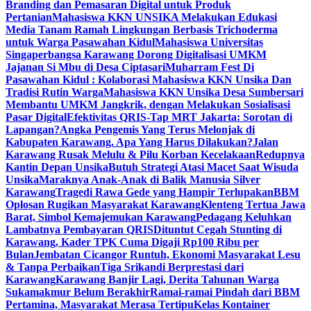
Branding dan Pemasaran Digital untuk Produk
Pertanian
Mahasiswa KKN UNSIKA Melakukan Edukasi
Media Tanam Ramah Lingkungan Berbasis Trichoderma
untuk Warga Pasawahan Kidul
Mahasiswa Universitas
Singaperbangsa Karawang Dorong Digitalisasi UMKM
Jajanan Si Mbu di Desa Ciptasari
Muharram Fest Di
Pasawahan Kidul : Kolaborasi Mahasiswa KKN Unsika Dan
Tradisi Rutin Warga
Mahasiswa KKN Unsika Desa Sumbersari
Membantu UMKM Jangkrik, dengan Melakukan Sosialisasi
Pasar Digital
Efektivitas QRIS-Tap MRT Jakarta: Sorotan di
Lapangan?
Angka Pengemis Yang Terus Melonjak di
Kabupaten Karawang. Apa Yang Harus Dilakukan?
Jalan
Karawang Rusak Melulu & Pilu Korban Kecelakaan
Redupnya
Kantin Depan Unsika
Butuh Strategi Atasi Macet Saat Wisuda
Unsika
Maraknya Anak-Anak di Balik Manusia Silver
Karawang
Tragedi Rawa Gede yang Hampir Terlupakan
BBM
Oplosan Rugikan Masyarakat Karawang
Klenteng Tertua Jawa
Barat, Simbol Kemajemukan Karawang
Pedagang Keluhkan
Lambatnya Pembayaran QRIS
Dituntut Cegah Stunting di
Karawang, Kader TPK Cuma Digaji Rp100 Ribu per
Bulan
Jembatan Cicangor Runtuh, Ekonomi Masyarakat Lesu
& Tanpa Perbaikan
Tiga Srikandi Berprestasi dari
Karawang
Karawang Banjir Lagi, Derita Tahunan Warga
Sukamakmur Belum Berakhir
Ramai-ramai Pindah dari BBM
Pertamina, Masyarakat Merasa Tertipu
Kelas Kontainer