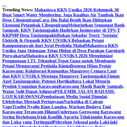
Skip
to
Trending News:
Mahasiswa KKN Unsika 2026 Kelompok 30
content
Buat Smart Water Monitoring, Jaga Kualitas Air Tambak Ikan
Desa Cibogogirang
Cara Jitu Balai Benih Ikan Hidupkan
Ekonomi Petambak Cibogogirang
Melanjutkan Semangat Bank
Sampah: KKN Tanjungpakis Hadirkan Insinerator di TPS-T
KKPMP Desa Tanjungpakis
Bukan Sekadar Teori: ‘Senjata’
Elektrik & Organik KKN UNSIKA Bebaskan Petani
Kampungsawah dari Jerat Pestisida Mahal
Mahasiswa KKN
Unsika Jaga Sisingaan Tetap Hidup di Desa Parakan Garokgek
Purwakarta
Mahasiswa KKN UNSIKA 2026 Menginisiasi
Penggunaan LTI, Teknologi Tepat Guna untuk Membantu
Petani Mengurangi Pestisida Kimia
Benteng Hijau Pesisir
Karawang: Kolaborasi Komunitas Mangrove Cemara Laut
dan KKN UNSIKA Menjaga Mangrove Tanjungpakis
Timun
Apel Tanjungpakis: Potensi Hortikultura Lokal Menuju
Produk Unggulan Karawang
Karawang Masih Banjir Sampah,
Wajar Sulit Dapat Adipura
POLEMIK JALAN BADAMI-
LOJI KARAWANG
Pembatasan Media Sosial Dimulai,
Efektivitas Menjadi Pertanyaan
Narkotika di Cairan
Vape
Tradisi Nyalin Kian Langka, Warisan Budaya Tani
Karawang Terancam Hilang
Underpass Gorowong Karawang
Sering Berlubang
Jejak Konflik Agraria Telukjambe Karawang
dan Luka yang Tertinggal
Pelecehan Seksual pada Laki-laki