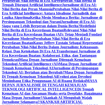
Pergeseran Nilai Berita di Era AI
Pergeseran Nilai Berita di
Tengah Disrupsi Artificial Intelligence
Jurnalisme di Era AI:
Nilai Berita dan Peran Manusia
Perubahan Nilai-Nilai Berita di
Era Artificial Intelligence: Antara Idealisme Jurnalistik dan
Logika Algoritma
Ketika Mesin Membaca Berita: Jurnalisme di
Persimpangan Teknologi dan Nurani
Jurnalisme di Era AI:
Siapa yang Lebih Berperan dalam Dunia Berita?
Redefinisi
Nilai Berita di Era Kecerdasan Buatan
Relevansi Nilai-Nilai
Berita di Era Kecerdasan Buatan (AI): Tetap Menjadi Fondasi
Jurnalisme Modern
Perubahan Nilai-Nilai Berita di Era
Kecerdasan Buatan
Kasus Jeffrey Epstain Sebagai Representasi
Perubahan Nilai-Nilai Berita Dalam Journalism: Kekuasaan,
Relasi, Dan Ketokohan Di Era AI.
Transformasi Jurnalisme di
Era Kecerdasan Buatan: Kolaborasi, Etika, dan Tantangan
Demokrasi
Masa Depan Jurnalisme Ditengah Kemajuan
Teknologi Artificial Intelligence (AI)
Masa Depan Jurnalisme di
Tengah Kemajuan Teknologi AI
Jurnalisme di Persimpangan
Teknologi AI: Bertahan atau Berubah?
Masa Depan Jurnalisme
Di Tengah Kemajuan Teknologi Ai
Evolusi atau Devolusi
Menimbang Etika Penggunaan AI di Ruang Redaksi
MASA
DEPAN JURNALISME DI TENGAH KEMAJUAN
TEKNOLOGI ARTIFICAL INTELLIGENCE
Di Tengah
Kemajuan AI dan Ancaman Hoaks serta Deepfake, Bagaimana
Masa Depan Jurnalisme?
Akankah AI Mengubah Wajah
Jurnalisme Selamanya?
AKANKAH ARTIFICIAL