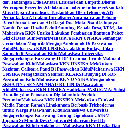
dan Tantangan Etika
Antara Efisiensi dan Empati: Dilema
Penerapan Presenter AI dalam Jurnalisme Indonesia
Akankah
Masa Depan Jurnalisme Tergantikan Oleh Teknologi AI?
Pemanfaatan AI dalam Jurnalisme: Ancaman atau Peluang
Baru?
Jurnalisme dan AI: Bagai Dua Mata Pisau
Redupnya
Kantin Depan Unsika
Peduli Stunting, Kepala Desa, KPM, dan
Mahasiswa KKN Unsika Lakukan Pembagian Bantuan Paket
Gizi di Desa Sumbersari
Mahasiswa KKN UNSIKA Semangat
Ceria dalam Maghrib Mengaji Anak-anak Di Pasawahan
Kidul
Mahasiswa KKN UNSIKA Galakkan Budaya Pilah
Sampah di Pasawahan Kidul
Mahasiswa Universitas
Singaperbangsa Karawang JUBER : Jumat Penuh Makna di
Pasawahan Kidul
Mahasiswa KKN UNSIKA Melakukan
Kegiatan Calistara Paud Di Pasawahan Kidul
Mahasiswa KKN
UNSIKA Mengadakan Seminar REAKSI Bullying Di SDN
Pasawahan Kidul
Mahasiswa KKN UNSIKA Mengadakan
SEHATIN : SENAM AHAD RUTIN Di Pasawahan
Kidul
Mahasiswa KKN UNSIKA Hadirkan PASDIGMA: Solusi
Branding dan Pemasaran Digital untuk Produk
Pertanian
Mahasiswa KKN UNSIKA Melakukan Edukasi
Media Tanam Ramah Lingkungan Berbasis Trichoderma
untuk Warga Pasawahan Kidul
Mahasiswa Universitas
Singaperbangsa Karawang Dorong Digitalisasi UMKM
Jajanan Si Mbu di Desa Ciptasari
Muharram Fest Di
Pasawahan Kidul : Kolaborasi Mahasiswa KKN Unsika Dan