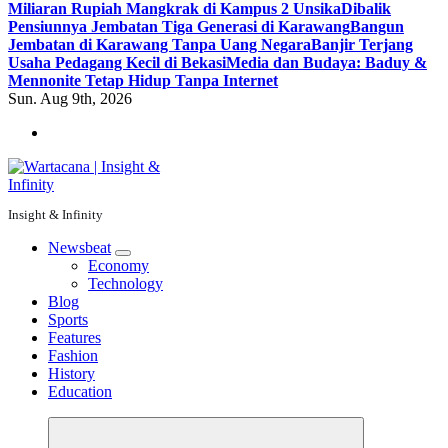
Miliaran Rupiah Mangkrak di Kampus 2 Unsika
Dibalik
Pensiunnya Jembatan Tiga Generasi di Karawang
Bangun
Jembatan di Karawang Tanpa Uang Negara
Banjir Terjang
Usaha Pedagang Kecil di Bekasi
Media dan Budaya: Baduy &
Mennonite Tetap Hidup Tanpa Internet
Sun. Aug 9th, 2026
Insight & Infinity
Newsbeat
Economy
Technology
Blog
Sports
Features
Fashion
History
Education