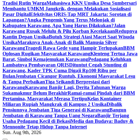
Tradisi Rutin Warga
Mahasiswa KKN Unsika Desa Sumbersari
Membantu UMKM Jangkrik, dengan Melakukan Sosialisasi
Pasar Digital
Efektivitas QRIS-Tap MRT Jakarta: Sorotan di
Lapangan?
Angka Pengemis Yang Terus Melonjak di
Kabupaten Karawang. Apa Yang Harus Dilakukan?
Jalan
Karawang Rusak Melulu & Pilu Korban Kecelakaan
Redupnya
Kantin Depan Unsika
Butuh Strategi Atasi Macet Saat Wisuda
Unsika
Maraknya Anak-Anak di Balik Manusia Silver
Karawang
Tragedi Rawa Gede yang Hampir Terlupakan
BBM
Oplosan Rugikan Masyarakat Karawang
Klenteng Tertua Jawa
Barat, Simbol Kemajemukan Karawang
Pedagang Keluhkan
Lambatnya Pembayaran QRIS
Dituntut Cegah Stunting di
Karawang, Kader TPK Cuma Digaji Rp100 Ribu per
Bulan
Jembatan Cicangor Runtuh, Ekonomi Masyarakat Lesu
& Tanpa Perbaikan
Tiga Srikandi Berprestasi dari
Karawang
Karawang Banjir Lagi, Derita Tahunan Warga
Sukamakmur Belum Berakhir
Ramai-ramai Pindah dari BBM
Pertamina, Masyarakat Merasa Tertipu
Kelas Kontainer
Miliaran Rupiah Mangkrak di Kampus 2 Unsika
Dibalik
Pensiunnya Jembatan Tiga Generasi di Karawang
Bangun
Jembatan di Karawang Tanpa Uang Negara
Banjir Terjang
Usaha Pedagang Kecil di Bekasi
Media dan Budaya: Baduy &
Mennonite Tetap Hidup Tanpa Internet
Sun. Aug 9th, 2026