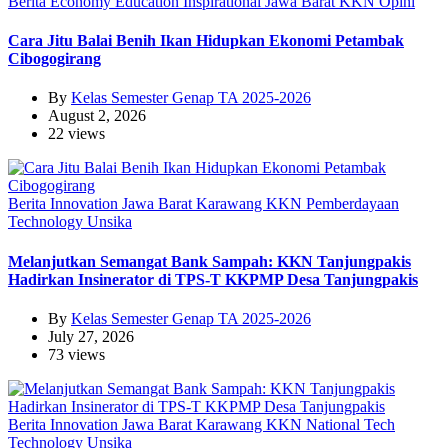
Berita
Economy
Education
Inspirational
Jawa Barat
KKN
Opini
Cara Jitu Balai Benih Ikan Hidupkan Ekonomi Petambak
Cibogogirang
By
Kelas Semester Genap TA 2025-2026
August 2, 2026
22 views
Berita
Innovation
Jawa Barat
Karawang
KKN
Pemberdayaan
Technology
Unsika
Melanjutkan Semangat Bank Sampah: KKN Tanjungpakis
Hadirkan Insinerator di TPS-T KKPMP Desa Tanjungpakis
By
Kelas Semester Genap TA 2025-2026
July 27, 2026
73 views
Berita
Innovation
Jawa Barat
Karawang
KKN
National
Tech
Technology
Unsika