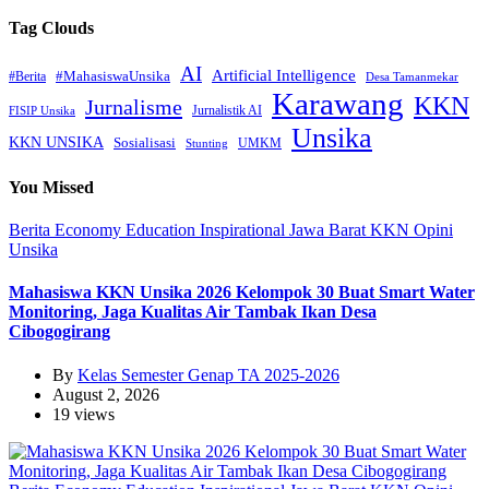
Tag Clouds
AI
Artificial Intelligence
#MahasiswaUnsika
#Berita
Desa Tamanmekar
Karawang
KKN
Jurnalisme
Jurnalistik AI
FISIP Unsika
Unsika
KKN UNSIKA
Sosialisasi
UMKM
Stunting
You Missed
Berita
Economy
Education
Inspirational
Jawa Barat
KKN
Opini
Unsika
Mahasiswa KKN Unsika 2026 Kelompok 30 Buat Smart Water
Monitoring, Jaga Kualitas Air Tambak Ikan Desa
Cibogogirang
By
Kelas Semester Genap TA 2025-2026
August 2, 2026
19 views