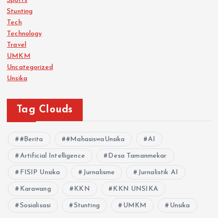
Sports
Stunting
Tech
Technology
Travel
UMKM
Uncategorized
Unsika
Tag Clouds
#Berita
#MahasiswaUnsika
AI
Artificial Intelligence
Desa Tamanmekar
FISIP Unsika
Jurnalisme
Jurnalistik AI
Karawang
KKN
KKN UNSIKA
Sosialisasi
Stunting
UMKM
Unsika