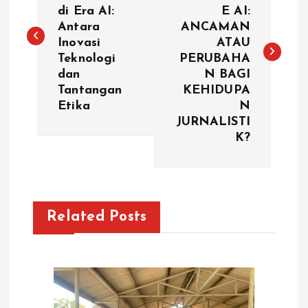
di Era AI:
E AI:
s
Antara
ANCAMAN
Inovasi
ATAU
t
Teknologi
PERUBAHA
dan
N BAGI
n
Tantangan
KEHIDUPA
Etika
N
a
JURNALISTI
K?
v
i
g
Related Posts
a
t