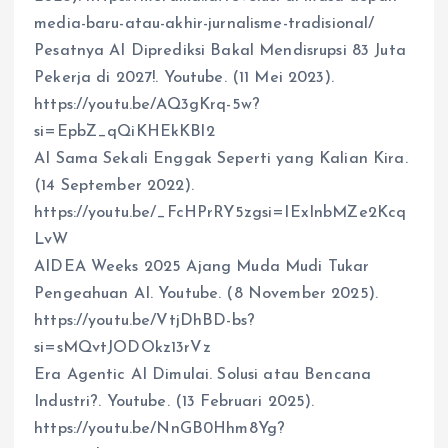
media-baru-atau-akhir-jurnalisme-tradisional/
Pesatnya AI Diprediksi Bakal Mendisrupsi 83 Juta
Pekerja di 2027!. Youtube. (11 Mei 2023).
https://youtu.be/AQ3gKrq-5w?
si=EpbZ_qQiKHEkKBl2
AI Sama Sekali Enggak Seperti yang Kalian Kira.
(14 September 2022).
https://youtu.be/_FcHPrRY5zgsi=IExInbMZe2Kcq
LvW
AIDEA Weeks 2025 Ajang Muda Mudi Tukar
Pengeahuan AI. Youtube. (8 November 2025).
https://youtu.be/VtjDhBD-bs?
si=sMQvtJODOkz13rVz
Era Agentic AI Dimulai. Solusi atau Bencana
Industri?. Youtube. (13 Februari 2025).
https://youtu.be/NnGB0Hhm8Yg?