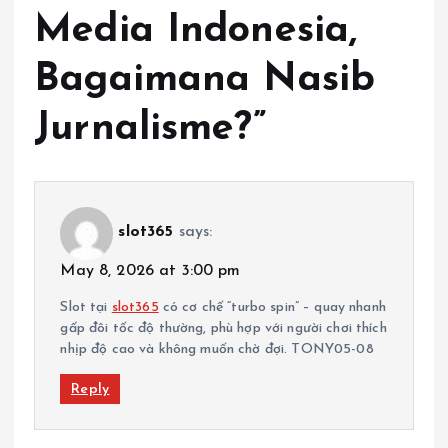
Media Indonesia,
Bagaimana Nasib
Jurnalisme?
”
slot365
says:
May 8, 2026 at 3:00 pm
Slot tại
slot365
có cơ chế “turbo spin” – quay nhanh
gấp đôi tốc độ thường, phù hợp với người chơi thích
nhịp độ cao và không muốn chờ đợi. TONY05-08
Reply