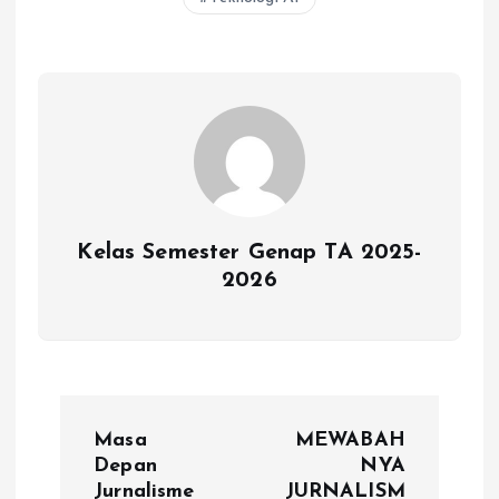
p
k
m
k
Kelas Semester Genap TA 2025-
2026
P
Masa
MEWABAH
o
Depan
NYA
Jurnalisme
JURNALISM