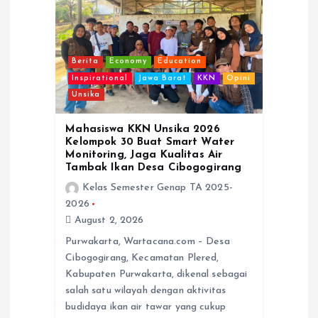
i
o
Berita
Economy
Education
n
Inspirational
Jawa Barat
KKN
Opini
Unsika
Mahasiswa KKN Unsika 2026
Kelompok 30 Buat Smart Water
Monitoring, Jaga Kualitas Air
Tambak Ikan Desa Cibogogirang
Kelas Semester Genap TA 2025-
2026
August 2, 2026
Purwakarta, Wartacana.com – Desa
Cibogogirang, Kecamatan Plered,
Kabupaten Purwakarta, dikenal sebagai
salah satu wilayah dengan aktivitas
budidaya ikan air tawar yang cukup