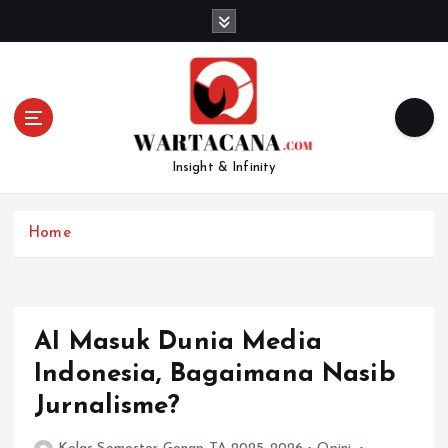
S
k
i
p
t
o
c
Insight & Infinity
o
n
t
Home
e
n
t
AI Masuk Dunia Media
Indonesia, Bagaimana Nasib
Jurnalisme?