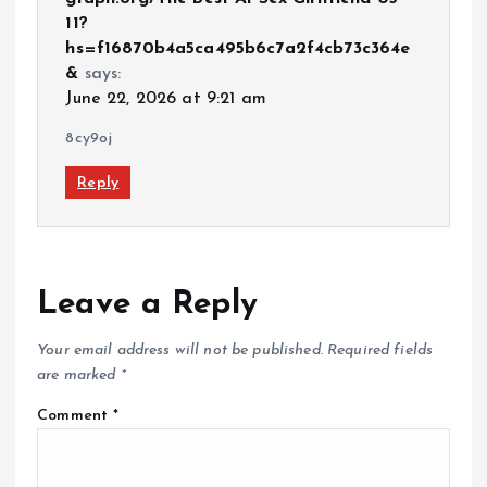
11?
hs=f16870b4a5ca495b6c7a2f4cb73c364e
&
says:
June 22, 2026 at 9:21 am
8cy9oj
Reply
Leave a Reply
Your email address will not be published.
Required fields
are marked
*
Comment
*