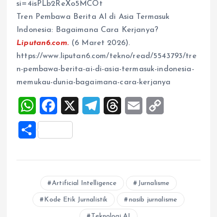
si=4isPLb2ReXo5MCOt
Tren Pembawa Berita AI di Asia Termasuk
Indonesia: Bagaimana Cara Kerjanya?
Liputan6.com.
(6 Maret 2026).
https://www.liputan6.com/tekno/read/5543793/tre
n-pembawa-berita-ai-di-asia-termasuk-indonesia-
memukau-dunia-bagaimana-cara-kerjanya
W
F
X
T
T
E
C
h
a
e
h
m
o
S
a
c
l
r
a
p
h
t
e
e
e
i
y
a
s
b
g
a
l
L
r
Artificial Intelligence
Jurnalisme
A
o
r
d
i
e
Kode Etik Jurnalistik
nasib jurnalisme
p
o
a
s
n
Teknologi AI