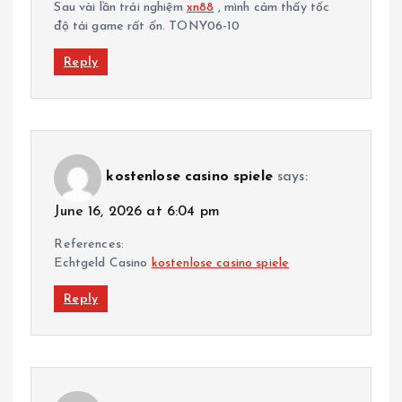
Sau vài lần trải nghiệm
xn88
, mình cảm thấy tốc
độ tải game rất ổn. TONY06-10
Reply
kostenlose casino spiele
says:
June 16, 2026 at 6:04 pm
References:
Echtgeld Casino
kostenlose casino spiele
Reply