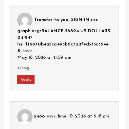
Transfer to you. SIGN IN >>>
graph.org/BALANCE-36824-US-DOLLARS-
04-24?
hs=f16870b4a5ca495b6c7a2f4cb73c364e
&
says:
May 18, 2026 at 11:09 am
47sbig
Reply
xn88
says:
June 10, 2026 at 5:18 pm