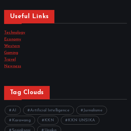
Useful Links
Technology
Economy
Western
Gaming
Travel
Newness
Tag Clouds
AI
Artificial Intelligence
Jurnalisme
Karawang
KKN
KKN UNSIKA
Sosialisasi
Unsika