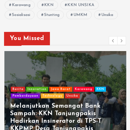
Karawang
KKN
KKN UNSIKA
Sosialisasi
Stunting
UMKM
Unsika
You Missed
Berita
Innovation
Jawa Barat
Karawang
KKN
Pemberdayaan
Technology
Unsika
Melanjutkan Semangat Bank
Sampah: KKN Tanjungpakis
Hadirkan Insinerator di TPS-T
KKPMP Desa Tanjungpakis