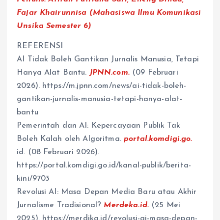
Fajar Khairunnisa (Mahasiswa Ilmu Komunikasi
Unsika Semester 6)
REFERENSI
AI Tidak Boleh Gantikan Jurnalis Manusia, Tetapi
Hanya Alat Bantu.
JPNN.com.
(09 Februari
2026). https://m.jpnn.com/news/ai-tidak-boleh-
gantikan-jurnalis-manusia-tetapi-hanya-alat-
bantu
Pemerintah dan AI: Kepercayaan Publik Tak
Boleh Kalah oleh Algoritma.
portal.komdigi.go.
id. (08 Februari 2026).
https://portal.komdigi.go.id/kanal-publik/berita-
kini/9703
Revolusi AI: Masa Depan Media Baru atau Akhir
Jurnalisme Tradisional?
Merdeka.id.
(25 Mei
2025). https://merdika.id/revolusi-ai-masa-depan-