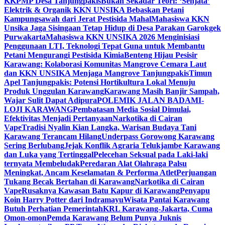
KKPMP Desa Tanjungpakis
Bukan Sekadar Teori: ‘Senjata’
Elektrik & Organik KKN UNSIKA Bebaskan Petani
Kampungsawah dari Jerat Pestisida Mahal
Mahasiswa KKN
Unsika Jaga Sisingaan Tetap Hidup di Desa Parakan Garokgek
Purwakarta
Mahasiswa KKN UNSIKA 2026 Menginisiasi
Penggunaan LTI, Teknologi Tepat Guna untuk Membantu
Petani Mengurangi Pestisida Kimia
Benteng Hijau Pesisir
Karawang: Kolaborasi Komunitas Mangrove Cemara Laut
dan KKN UNSIKA Menjaga Mangrove Tanjungpakis
Timun
Apel Tanjungpakis: Potensi Hortikultura Lokal Menuju
Produk Unggulan Karawang
Karawang Masih Banjir Sampah,
Wajar Sulit Dapat Adipura
POLEMIK JALAN BADAMI-
LOJI KARAWANG
Pembatasan Media Sosial Dimulai,
Efektivitas Menjadi Pertanyaan
Narkotika di Cairan
Vape
Tradisi Nyalin Kian Langka, Warisan Budaya Tani
Karawang Terancam Hilang
Underpass Gorowong Karawang
Sering Berlubang
Jejak Konflik Agraria Telukjambe Karawang
dan Luka yang Tertinggal
Pelecehan Seksual pada Laki-laki
ternyata Membeludak
Peredaran Alat Olahraga Palsu
Meningkat, Ancam Keselamatan & Performa Atlet
Perjuangan
Tukang Becak Bertahan di Karawang
Narkotika di Cairan
Vape
Rusaknya Kawasan Batu Kapur di Karawang
Penyapu
Koin Harry Potter dari Indramayu
Wisata Pantai Karawang
Butuh Perhatian Pemerintah
KRL Karawang-Jakarta, Cuma
Omon-omon
Pemda Karawang Belum Punya Juknis