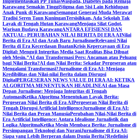
Implementasikan PP Tunas
Waspada, Diabetes pada Remaja
Karawang Semakin Tinggi
Stigma dan Sisi Lain Kehidupan
Anak Punk di Karawang
Semangat Generasi Muda Merawat
Tradisi Seren Taun Kuningan
Tersisihkan, Ada Sekolah Tak
Layak di Tengah Hutan Karawang
Menjaga Silat Godot,
Warisan Budaya Karawang
ANTARA EFISIENSI DAN
AKTUAL: PERUBAHAN NILAI BERITA DI ERA AI
Nilai
Berita di Era AI dan Arah Baru Jurnalisme
Relevansi Nilai
Berita di Era Kecerdasan Buatan
Krisis Kepercayaan di Era
Digital: Menguji Integritas Media Saat Realitas Bisa Dibuat
oleh Mesin.”
AI dan Transformasi Pers: Ancaman atau Peluang
bagi Nilai Berita?
AI dan Nilai Berita: Sekadar Pergeseran atau
Mengalami Transformasi?
Jurnalisme di Era AI: Menjaga
Kredibilitas dan Nilai-nilai Berita dalam Disrupsi
Digital
PERGESERAN NEWS VALUE DI ERA AI: KETIKA
ALGORITMA MENENTUKAN HEADLINE
AI dan Masa
Depan Jurnalisme: Menjaga Integritas di Tengah
Automasi
Ketika Algoritma Menentukan Layak Berita:
Pergeseran Nilai Berita di Era AI
Pergeseran Nilai Berita di
Tengah Disrupsi Artificial Intelligence
Jurnalisme di Era AI:
Nilai Berita dan Peran Manusia
Perubahan Nilai-Nilai Berita di
Era Artificial Intelligence: Antara Idealisme Jurnalistik dan
Logika Algoritma
Ketika Mesin Membaca Berita: Jurnalisme di
Persimpangan Teknologi dan Nurani
Jurnalisme di Era AI:
Siapa yang Lebih Berperan dalam Dunia Berita?
Redefinisi