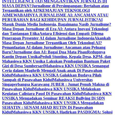
INTELLIGENCE (AI) MENGGANTIKAN JURNALIS DI
MASA DEPAN?
Jurnalisme di Persimpangan: Bertahan atau
Tergantikan oleh AI?
KEMAJUAN TEKNOLOGI
AI
MEWABAHNYA JURNALISME AI: ANCAMAN ATAU
PERUBAHAN BAGI KEHIDUPAN JURNALISTIK?
AI
Masuk Dunia Media Indonesia, Bagaimana Nasib Jurnalisme?
Masa Depan Jurnalisme di Era AI: Antara Inovasi Teknologi
dan Tantangan Etika
Antara Efisiensi dan Empati: Dilema
Penerapan Presenter AI dalam Jurnalisme Indonesia
Akankah
Masa Depan Jurnalisme Tergantikan Oleh Teknologi AI?
Pemanfaatan AI dalam Jurnalisme: Ancaman atau Peluang
Baru?
Jurnalisme dan AI: Bagai Dua Mata Pisau
Redupnya
Kantin Depan Unsika
Peduli Stunting, Kepala Desa, KPM, dan
Mahasiswa KKN Unsika Lakukan Pembagian Bantuan Paket
Gizi di Desa Sumbersari
Mahasiswa KKN UNSIKA Semangat
Ceria dalam Maghrib Mengaji Anak-anak Di Pasawahan
Kidul
Mahasiswa KKN UNSIKA Galakkan Budaya Pilah
Sampah di Pasawahan Kidul
Mahasiswa Universitas
Singaperbangsa Karawang JUBER : Jumat Penuh Makna di
Pasawahan Kidul
Mahasiswa KKN UNSIKA Melakukan
Kegiatan Calistara Paud Di Pasawahan Kidul
Mahasiswa KKN
UNSIKA Mengadakan Seminar REAKSI Bullying Di SDN
Pasawahan Kidul
Mahasiswa KKN UNSIKA Mengadakan
SEHATIN : SENAM AHAD RUTIN Di Pasawahan
Kidul
Mahasiswa KKN UNSIKA Hadirkan PASDIGMA: Solusi