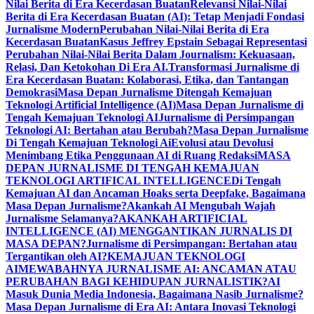
Nilai Berita di Era Kecerdasan Buatan
Relevansi Nilai-Nilai
Berita di Era Kecerdasan Buatan (AI): Tetap Menjadi Fondasi
Jurnalisme Modern
Perubahan Nilai-Nilai Berita di Era
Kecerdasan Buatan
Kasus Jeffrey Epstain Sebagai Representasi
Perubahan Nilai-Nilai Berita Dalam Journalism: Kekuasaan,
Relasi, Dan Ketokohan Di Era AI.
Transformasi Jurnalisme di
Era Kecerdasan Buatan: Kolaborasi, Etika, dan Tantangan
Demokrasi
Masa Depan Jurnalisme Ditengah Kemajuan
Teknologi Artificial Intelligence (AI)
Masa Depan Jurnalisme di
Tengah Kemajuan Teknologi AI
Jurnalisme di Persimpangan
Teknologi AI: Bertahan atau Berubah?
Masa Depan Jurnalisme
Di Tengah Kemajuan Teknologi Ai
Evolusi atau Devolusi
Menimbang Etika Penggunaan AI di Ruang Redaksi
MASA
DEPAN JURNALISME DI TENGAH KEMAJUAN
TEKNOLOGI ARTIFICAL INTELLIGENCE
Di Tengah
Kemajuan AI dan Ancaman Hoaks serta Deepfake, Bagaimana
Masa Depan Jurnalisme?
Akankah AI Mengubah Wajah
Jurnalisme Selamanya?
AKANKAH ARTIFICIAL
INTELLIGENCE (AI) MENGGANTIKAN JURNALIS DI
MASA DEPAN?
Jurnalisme di Persimpangan: Bertahan atau
Tergantikan oleh AI?
KEMAJUAN TEKNOLOGI
AI
MEWABAHNYA JURNALISME AI: ANCAMAN ATAU
PERUBAHAN BAGI KEHIDUPAN JURNALISTIK?
AI
Masuk Dunia Media Indonesia, Bagaimana Nasib Jurnalisme?
Masa Depan Jurnalisme di Era AI: Antara Inovasi Teknologi