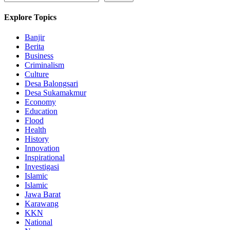
Explore Topics
Banjir
Berita
Business
Criminalism
Culture
Desa Balongsari
Desa Sukamakmur
Economy
Education
Flood
Health
History
Innovation
Inspirational
Investigasi
Islamic
Islamic
Jawa Barat
Karawang
KKN
National