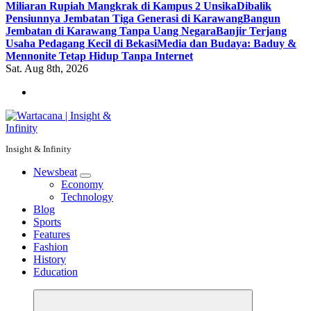
Miliaran Rupiah Mangkrak di Kampus 2 Unsika
Dibalik
Pensiunnya Jembatan Tiga Generasi di Karawang
Bangun
Jembatan di Karawang Tanpa Uang Negara
Banjir Terjang
Usaha Pedagang Kecil di Bekasi
Media dan Budaya: Baduy &
Mennonite Tetap Hidup Tanpa Internet
Sat. Aug 8th, 2026
Insight & Infinity
Newsbeat
Economy
Technology
Blog
Sports
Features
Fashion
History
Education