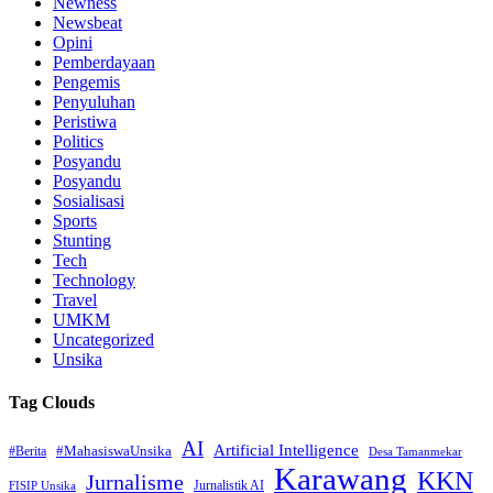
Newness
Newsbeat
Opini
Pemberdayaan
Pengemis
Penyuluhan
Peristiwa
Politics
Posyandu
Posyandu
Sosialisasi
Sports
Stunting
Tech
Technology
Travel
UMKM
Uncategorized
Unsika
Tag Clouds
AI
Artificial Intelligence
#MahasiswaUnsika
#Berita
Desa Tamanmekar
Karawang
KKN
Jurnalisme
Jurnalistik AI
FISIP Unsika