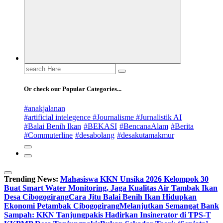
Search
for:
Or check our Popular Categories...
#anakjalanan
#artificial intelegence #Journalisme #Jurnalistik AI
#Balai Benih Ikan
#BEKASI
#BencanaAlam
#Berita
#Commuterline
#desabolang
#desakutamakmur
Trending News:
Mahasiswa KKN Unsika 2026 Kelompok 30
Buat Smart Water Monitoring, Jaga Kualitas Air Tambak Ikan
Desa Cibogogirang
Cara Jitu Balai Benih Ikan Hidupkan
Ekonomi Petambak Cibogogirang
Melanjutkan Semangat Bank
Sampah: KKN Tanjungpakis Hadirkan Insinerator di TPS-T