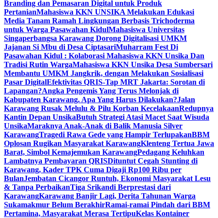
Branding dan Pemasaran Digital untuk Produk
Pertanian
Mahasiswa KKN UNSIKA Melakukan Edukasi
Media Tanam Ramah Lingkungan Berbasis Trichoderma
untuk Warga Pasawahan Kidul
Mahasiswa Universitas
Singaperbangsa Karawang Dorong Digitalisasi UMKM
Jajanan Si Mbu di Desa Ciptasari
Muharram Fest Di
Pasawahan Kidul : Kolaborasi Mahasiswa KKN Unsika Dan
Tradisi Rutin Warga
Mahasiswa KKN Unsika Desa Sumbersari
Membantu UMKM Jangkrik, dengan Melakukan Sosialisasi
Pasar Digital
Efektivitas QRIS-Tap MRT Jakarta: Sorotan di
Lapangan?
Angka Pengemis Yang Terus Melonjak di
Kabupaten Karawang. Apa Yang Harus Dilakukan?
Jalan
Karawang Rusak Melulu & Pilu Korban Kecelakaan
Redupnya
Kantin Depan Unsika
Butuh Strategi Atasi Macet Saat Wisuda
Unsika
Maraknya Anak-Anak di Balik Manusia Silver
Karawang
Tragedi Rawa Gede yang Hampir Terlupakan
BBM
Oplosan Rugikan Masyarakat Karawang
Klenteng Tertua Jawa
Barat, Simbol Kemajemukan Karawang
Pedagang Keluhkan
Lambatnya Pembayaran QRIS
Dituntut Cegah Stunting di
Karawang, Kader TPK Cuma Digaji Rp100 Ribu per
Bulan
Jembatan Cicangor Runtuh, Ekonomi Masyarakat Lesu
& Tanpa Perbaikan
Tiga Srikandi Berprestasi dari
Karawang
Karawang Banjir Lagi, Derita Tahunan Warga
Sukamakmur Belum Berakhir
Ramai-ramai Pindah dari BBM
Pertamina, Masyarakat Merasa Tertipu
Kelas Kontainer