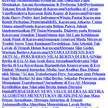
ternyata Membeludak
Peredaran Alat Olahraga Palsu
Meningkat, Ancam Keselamatan & Performa Atlet
Perjuangan
Tukang Becak Bertahan di Karawang
Narkotika di Cairan
Vape
Rusaknya Kawasan Batu Kapur di Karawang
Penyapu
Koin Harry Potter dari Indramayu
Wisata Pantai Karawang
Butuh Perhatian Pemerintah
KRL Karawang-Jakarta, Cuma
Omon-omon
Pemda Karawang Belum Punya Juknis
Implementasikan PP Tunas
Waspada, Diabetes pada Remaja
Karawang Semakin Tinggi
Stigma dan Sisi Lain Kehidupan
Anak Punk di Karawang
Semangat Generasi Muda Merawat
Tradisi Seren Taun Kuningan
Tersisihkan, Ada Sekolah Tak
Layak di Tengah Hutan Karawang
Menjaga Silat Godot,
Warisan Budaya Karawang
ANTARA EFISIENSI DAN
AKTUAL: PERUBAHAN NILAI BERITA DI ERA AI
Nilai
Berita di Era AI dan Arah Baru Jurnalisme
Relevansi Nilai
Berita di Era Kecerdasan Buatan
Krisis Kepercayaan di Era
Digital: Menguji Integritas Media Saat Realitas Bisa Dibuat
oleh Mesin.”
AI dan Transformasi Pers: Ancaman atau Peluang
bagi Nilai Berita?
AI dan Nilai Berita: Sekadar Pergeseran atau
Mengalami Transformasi?
Jurnalisme di Era AI: Menjaga
Kredibilitas dan Nilai-nilai Berita dalam Disrupsi
Digital
PERGESERAN NEWS VALUE DI ERA AI: KETIKA
ALGORITMA MENENTUKAN HEADLINE
AI dan Masa
Depan Jurnalisme: Menjaga Integritas di Tengah
Automasi
Ketika Algoritma Menentukan Layak Berita: