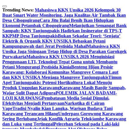
Skip
to
Trending News:
Mahasiswa KKN Unsika 2026 Kelompok 30
content
Buat Smart Water Monitoring, Jaga Kualitas Air Tambak Ikan
Desa Cibogogirang
Cara Jitu Balai Benih Ikan Hidupkan
Ekonomi Petambak Cibogogirang
Melanjutkan Semangat Bank
Sampah: KKN Tanjungpakis Hadirkan Insinerator di TPS-T
KKPMP Desa Tanjungpakis
Bukan Sekadar Teori: ‘Senjata’
Elektrik & Organik KKN UNSIKA Bebaskan Petani
Kampungsawah dari Jerat Pestisida Mahal
Mahasiswa KKN
Unsika Jaga Sisingaan Tetap Hidup di Desa Parakan Garokgek
Purwakarta
Mahasiswa KKN UNSIKA 2026 Menginisiasi
Penggunaan LTI, Teknologi Tepat Guna untuk Membantu
Petani Mengurangi Pestisida Kimia
Benteng Hijau Pesisir
Karawang: Kolaborasi Komunitas Mangrove Cemara Laut
dan KKN UNSIKA Menjaga Mangrove Tanjungpakis
Timun
Apel Tanjungpakis: Potensi Hortikultura Lokal Menuju
Produk Unggulan Karawang
Karawang Masih Banjir Sampah,
Wajar Sulit Dapat Adipura
POLEMIK JALAN BADAMI-
LOJI KARAWANG
Pembatasan Media Sosial Dimulai,
Efektivitas Menjadi Pertanyaan
Narkotika di Cairan
Vape
Tradisi Nyalin Kian Langka, Warisan Budaya Tani
Karawang Terancam Hilang
Underpass Gorowong Karawang
Sering Berlubang
Jejak Konflik Agraria Telukjambe Karawang
dan Luka yang Tertinggal
Pelecehan Seksual pada Laki-laki