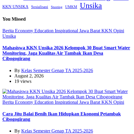
Unsika
KKN UNSIKA
Sosialisasi
UMKM
Stunting
You Missed
Berita
Economy
Education
Inspirational
Jawa Barat
KKN
Opini
Unsika
Mahasiswa KKN Unsika 2026 Kelompok 30 Buat Smart Water
Monitoring, Jaga Kualitas Air Tambak Ikan Desa
Cibogogirang
By
Kelas Semester Genap TA 2025-2026
August 2, 2026
19 views
Berita
Economy
Education
Inspirational
Jawa Barat
KKN
Opini
Cara Jitu Balai Benih Ikan Hidupkan Ekonomi Petambak
Cibogogirang
By
Kelas Semester Genap TA 2025-2026