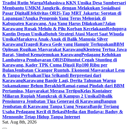
Tradisi Rutin Warga
Mahasiswa KKN Unsika Desa Sumbersari
Membantu UMKM Jangkrik, dengan Melakukan Sosialisasi
Pasar Digital
Efektivitas QRIS-Tap MRT Jakarta: Sorotan di
Lapangan?
Angka Pengemis Yang Terus Melonjak di
Kabupaten Karawang. Apa Yang Harus Dilakukan?
Jalan
Karawang Rusak Melulu & Pilu Korban Kecelakaan
Redupnya
Kantin Depan Unsika
Butuh Strategi Atasi Macet Saat Wisuda
Unsika
Maraknya Anak-Anak di Balik Manusia Silver
Karawang
Tragedi Rawa Gede yang Hampir Terlupakan
BBM
Oplosan Rugikan Masyarakat Karawang
Klenteng Tertua Jawa
Barat, Simbol Kemajemukan Karawang
Pedagang Keluhkan
Lambatnya Pembayaran QRIS
Dituntut Cegah Stunting di
Karawang, Kader TPK Cuma Digaji Rp100 Ribu per
Bulan
Jembatan Cicangor Runtuh, Ekonomi Masyarakat Lesu
& Tanpa Perbaikan
Tiga Srikandi Berprestasi dari
Karawang
Karawang Banjir Lagi, Derita Tahunan Warga
Sukamakmur Belum Berakhir
Ramai-ramai Pindah dari BBM
Pertamina, Masyarakat Merasa Tertipu
Kelas Kontainer
Miliaran Rupiah Mangkrak di Kampus 2 Unsika
Dibalik
Pensiunnya Jembatan Tiga Generasi di Karawang
Bangun
Jembatan di Karawang Tanpa Uang Negara
Banjir Terjang
Usaha Pedagang Kecil di Bekasi
Media dan Budaya: Baduy &
Mennonite Tetap Hidup Tanpa Internet
Sat. Aug 8th, 2026