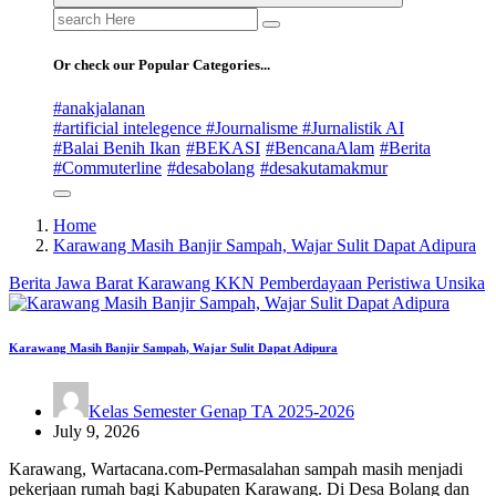
Search
for:
Or check our Popular Categories...
#anakjalanan
#artificial intelegence #Journalisme #Jurnalistik AI
#Balai Benih Ikan
#BEKASI
#BencanaAlam
#Berita
#Commuterline
#desabolang
#desakutamakmur
Home
Karawang Masih Banjir Sampah, Wajar Sulit Dapat Adipura
Berita
Jawa Barat
Karawang
KKN
Pemberdayaan
Peristiwa
Unsika
Karawang Masih Banjir Sampah, Wajar Sulit Dapat Adipura
Kelas Semester Genap TA 2025-2026
July 9, 2026
Karawang, Wartacana.com-Permasalahan sampah masih menjadi
pekerjaan rumah bagi Kabupaten Karawang. Di Desa Bolang dan