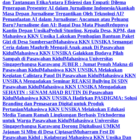
dan Tantangan Etika
Antara Efisiensi dan Empati: Dilema
Penerapan Presenter AI dalam Jurnalisme Indonesia
Akankah
Masa Depan Jurnalisme Tergantikan Oleh Teknologi AI?
Pemanfaatan AI dalam Jurnalisme: Ancaman atau Peluang
Baru?
Jurnalisme dan AI: Bagai Dua Mata Pisau
Redupnya
Kantin Depan Unsika
Peduli Stunting, Kepala Desa, KPM, dan
Mahasiswa KKN Unsika Lakukan Pembagian Bantuan Paket
Gizi di Desa Sumbersari
Mahasiswa KKN UNSIKA Semangat
Ceria dalam Maghrib Mengaji Anak-anak Di Pasawahan
Kidul
Mahasiswa KKN UNSIKA Galakkan Budaya Pilah
Sampah di Pasawahan Kidul
Mahasiswa Universitas
Singaperbangsa Karawang JUBER : Jumat Penuh Makna di
Pasawahan Kidul
Mahasiswa KKN UNSIKA Melakukan
Kegiatan Calistara Paud Di Pasawahan Kidul
Mahasiswa KKN
UNSIKA Mengadakan Seminar REAKSI Bullying Di SDN
Pasawahan Kidul
Mahasiswa KKN UNSIKA Mengadakan
SEHATIN : SENAM AHAD RUTIN Di Pasawahan
Kidul
Mahasiswa KKN UNSIKA Hadirkan PASDIGMA: Solusi
Branding dan Pemasaran Digital untuk Produk
Pertanian
Mahasiswa KKN UNSIKA Melakukan Edukasi
Media Tanam Ramah Lingkungan Berbasis Trichoderma
untuk Warga Pasawahan Kidul
Mahasiswa Universitas
Singaperbangsa Karawang Dorong Digitalisasi UMKM
Jajanan Si Mbu di Desa Ciptasari
Muharram Fest Di
Pasawahan Kidul : Kolaborasi Mahasiswa KKN Unsika Dan