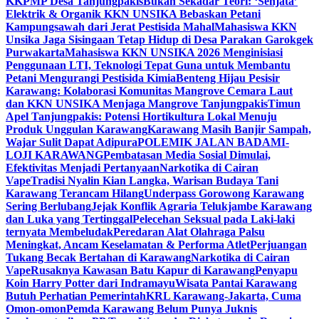
KKPMP Desa Tanjungpakis
Bukan Sekadar Teori: ‘Senjata’
Elektrik & Organik KKN UNSIKA Bebaskan Petani
Kampungsawah dari Jerat Pestisida Mahal
Mahasiswa KKN
Unsika Jaga Sisingaan Tetap Hidup di Desa Parakan Garokgek
Purwakarta
Mahasiswa KKN UNSIKA 2026 Menginisiasi
Penggunaan LTI, Teknologi Tepat Guna untuk Membantu
Petani Mengurangi Pestisida Kimia
Benteng Hijau Pesisir
Karawang: Kolaborasi Komunitas Mangrove Cemara Laut
dan KKN UNSIKA Menjaga Mangrove Tanjungpakis
Timun
Apel Tanjungpakis: Potensi Hortikultura Lokal Menuju
Produk Unggulan Karawang
Karawang Masih Banjir Sampah,
Wajar Sulit Dapat Adipura
POLEMIK JALAN BADAMI-
LOJI KARAWANG
Pembatasan Media Sosial Dimulai,
Efektivitas Menjadi Pertanyaan
Narkotika di Cairan
Vape
Tradisi Nyalin Kian Langka, Warisan Budaya Tani
Karawang Terancam Hilang
Underpass Gorowong Karawang
Sering Berlubang
Jejak Konflik Agraria Telukjambe Karawang
dan Luka yang Tertinggal
Pelecehan Seksual pada Laki-laki
ternyata Membeludak
Peredaran Alat Olahraga Palsu
Meningkat, Ancam Keselamatan & Performa Atlet
Perjuangan
Tukang Becak Bertahan di Karawang
Narkotika di Cairan
Vape
Rusaknya Kawasan Batu Kapur di Karawang
Penyapu
Koin Harry Potter dari Indramayu
Wisata Pantai Karawang
Butuh Perhatian Pemerintah
KRL Karawang-Jakarta, Cuma
Omon-omon
Pemda Karawang Belum Punya Juknis