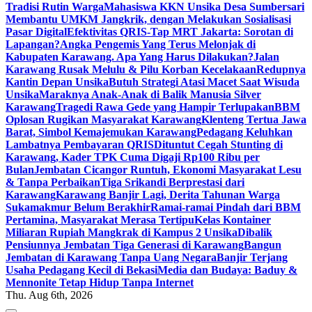
Tradisi Rutin Warga
Mahasiswa KKN Unsika Desa Sumbersari
Membantu UMKM Jangkrik, dengan Melakukan Sosialisasi
Pasar Digital
Efektivitas QRIS-Tap MRT Jakarta: Sorotan di
Lapangan?
Angka Pengemis Yang Terus Melonjak di
Kabupaten Karawang. Apa Yang Harus Dilakukan?
Jalan
Karawang Rusak Melulu & Pilu Korban Kecelakaan
Redupnya
Kantin Depan Unsika
Butuh Strategi Atasi Macet Saat Wisuda
Unsika
Maraknya Anak-Anak di Balik Manusia Silver
Karawang
Tragedi Rawa Gede yang Hampir Terlupakan
BBM
Oplosan Rugikan Masyarakat Karawang
Klenteng Tertua Jawa
Barat, Simbol Kemajemukan Karawang
Pedagang Keluhkan
Lambatnya Pembayaran QRIS
Dituntut Cegah Stunting di
Karawang, Kader TPK Cuma Digaji Rp100 Ribu per
Bulan
Jembatan Cicangor Runtuh, Ekonomi Masyarakat Lesu
& Tanpa Perbaikan
Tiga Srikandi Berprestasi dari
Karawang
Karawang Banjir Lagi, Derita Tahunan Warga
Sukamakmur Belum Berakhir
Ramai-ramai Pindah dari BBM
Pertamina, Masyarakat Merasa Tertipu
Kelas Kontainer
Miliaran Rupiah Mangkrak di Kampus 2 Unsika
Dibalik
Pensiunnya Jembatan Tiga Generasi di Karawang
Bangun
Jembatan di Karawang Tanpa Uang Negara
Banjir Terjang
Usaha Pedagang Kecil di Bekasi
Media dan Budaya: Baduy &
Mennonite Tetap Hidup Tanpa Internet
Thu. Aug 6th, 2026