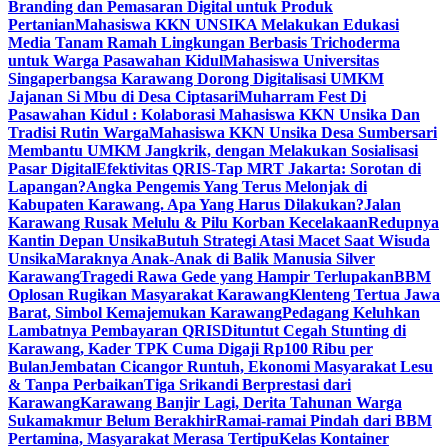
Branding dan Pemasaran Digital untuk Produk
Pertanian
Mahasiswa KKN UNSIKA Melakukan Edukasi
Media Tanam Ramah Lingkungan Berbasis Trichoderma
untuk Warga Pasawahan Kidul
Mahasiswa Universitas
Singaperbangsa Karawang Dorong Digitalisasi UMKM
Jajanan Si Mbu di Desa Ciptasari
Muharram Fest Di
Pasawahan Kidul : Kolaborasi Mahasiswa KKN Unsika Dan
Tradisi Rutin Warga
Mahasiswa KKN Unsika Desa Sumbersari
Membantu UMKM Jangkrik, dengan Melakukan Sosialisasi
Pasar Digital
Efektivitas QRIS-Tap MRT Jakarta: Sorotan di
Lapangan?
Angka Pengemis Yang Terus Melonjak di
Kabupaten Karawang. Apa Yang Harus Dilakukan?
Jalan
Karawang Rusak Melulu & Pilu Korban Kecelakaan
Redupnya
Kantin Depan Unsika
Butuh Strategi Atasi Macet Saat Wisuda
Unsika
Maraknya Anak-Anak di Balik Manusia Silver
Karawang
Tragedi Rawa Gede yang Hampir Terlupakan
BBM
Oplosan Rugikan Masyarakat Karawang
Klenteng Tertua Jawa
Barat, Simbol Kemajemukan Karawang
Pedagang Keluhkan
Lambatnya Pembayaran QRIS
Dituntut Cegah Stunting di
Karawang, Kader TPK Cuma Digaji Rp100 Ribu per
Bulan
Jembatan Cicangor Runtuh, Ekonomi Masyarakat Lesu
& Tanpa Perbaikan
Tiga Srikandi Berprestasi dari
Karawang
Karawang Banjir Lagi, Derita Tahunan Warga
Sukamakmur Belum Berakhir
Ramai-ramai Pindah dari BBM
Pertamina, Masyarakat Merasa Tertipu
Kelas Kontainer