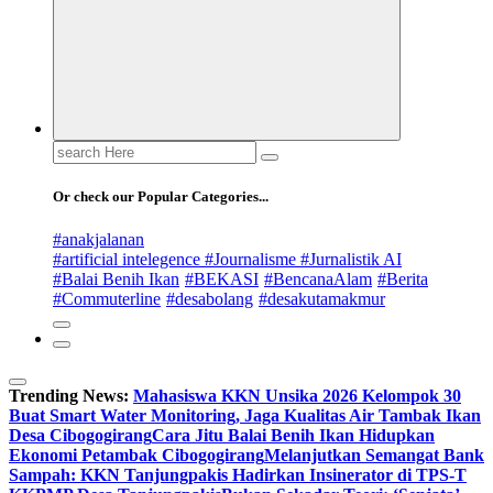
Search
for:
Or check our Popular Categories...
#anakjalanan
#artificial intelegence #Journalisme #Jurnalistik AI
#Balai Benih Ikan
#BEKASI
#BencanaAlam
#Berita
#Commuterline
#desabolang
#desakutamakmur
Trending News:
Mahasiswa KKN Unsika 2026 Kelompok 30
Buat Smart Water Monitoring, Jaga Kualitas Air Tambak Ikan
Desa Cibogogirang
Cara Jitu Balai Benih Ikan Hidupkan
Ekonomi Petambak Cibogogirang
Melanjutkan Semangat Bank
Sampah: KKN Tanjungpakis Hadirkan Insinerator di TPS-T