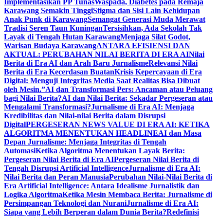
Implementasikan PP Tunas
Waspada, Diabetes pada Remaja
Karawang Semakin Tinggi
Stigma dan Sisi Lain Kehidupan
Anak Punk di Karawang
Semangat Generasi Muda Merawat
Tradisi Seren Taun Kuningan
Tersisihkan, Ada Sekolah Tak
Layak di Tengah Hutan Karawang
Menjaga Silat Godot,
Warisan Budaya Karawang
ANTARA EFISIENSI DAN
AKTUAL: PERUBAHAN NILAI BERITA DI ERA AI
Nilai
Berita di Era AI dan Arah Baru Jurnalisme
Relevansi Nilai
Berita di Era Kecerdasan Buatan
Krisis Kepercayaan di Era
Digital: Menguji Integritas Media Saat Realitas Bisa Dibuat
oleh Mesin.”
AI dan Transformasi Pers: Ancaman atau Peluang
bagi Nilai Berita?
AI dan Nilai Berita: Sekadar Pergeseran atau
Mengalami Transformasi?
Jurnalisme di Era AI: Menjaga
Kredibilitas dan Nilai-nilai Berita dalam Disrupsi
Digital
PERGESERAN NEWS VALUE DI ERA AI: KETIKA
ALGORITMA MENENTUKAN HEADLINE
AI dan Masa
Depan Jurnalisme: Menjaga Integritas di Tengah
Automasi
Ketika Algoritma Menentukan Layak Berita:
Pergeseran Nilai Berita di Era AI
Pergeseran Nilai Berita di
Tengah Disrupsi Artificial Intelligence
Jurnalisme di Era AI:
Nilai Berita dan Peran Manusia
Perubahan Nilai-Nilai Berita di
Era Artificial Intelligence: Antara Idealisme Jurnalistik dan
Logika Algoritma
Ketika Mesin Membaca Berita: Jurnalisme di
Persimpangan Teknologi dan Nurani
Jurnalisme di Era AI:
Siapa yang Lebih Berperan dalam Dunia Berita?
Redefinisi