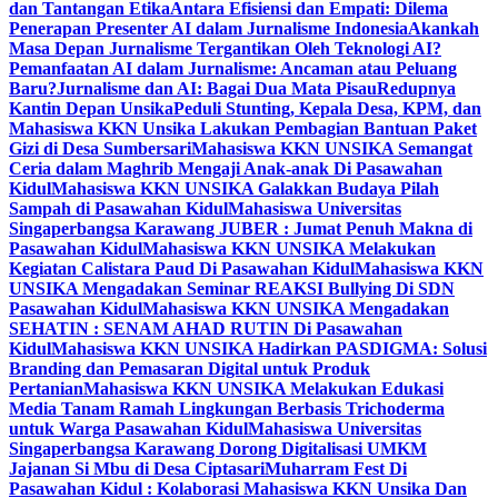
dan Tantangan Etika
Antara Efisiensi dan Empati: Dilema
Penerapan Presenter AI dalam Jurnalisme Indonesia
Akankah
Masa Depan Jurnalisme Tergantikan Oleh Teknologi AI?
Pemanfaatan AI dalam Jurnalisme: Ancaman atau Peluang
Baru?
Jurnalisme dan AI: Bagai Dua Mata Pisau
Redupnya
Kantin Depan Unsika
Peduli Stunting, Kepala Desa, KPM, dan
Mahasiswa KKN Unsika Lakukan Pembagian Bantuan Paket
Gizi di Desa Sumbersari
Mahasiswa KKN UNSIKA Semangat
Ceria dalam Maghrib Mengaji Anak-anak Di Pasawahan
Kidul
Mahasiswa KKN UNSIKA Galakkan Budaya Pilah
Sampah di Pasawahan Kidul
Mahasiswa Universitas
Singaperbangsa Karawang JUBER : Jumat Penuh Makna di
Pasawahan Kidul
Mahasiswa KKN UNSIKA Melakukan
Kegiatan Calistara Paud Di Pasawahan Kidul
Mahasiswa KKN
UNSIKA Mengadakan Seminar REAKSI Bullying Di SDN
Pasawahan Kidul
Mahasiswa KKN UNSIKA Mengadakan
SEHATIN : SENAM AHAD RUTIN Di Pasawahan
Kidul
Mahasiswa KKN UNSIKA Hadirkan PASDIGMA: Solusi
Branding dan Pemasaran Digital untuk Produk
Pertanian
Mahasiswa KKN UNSIKA Melakukan Edukasi
Media Tanam Ramah Lingkungan Berbasis Trichoderma
untuk Warga Pasawahan Kidul
Mahasiswa Universitas
Singaperbangsa Karawang Dorong Digitalisasi UMKM
Jajanan Si Mbu di Desa Ciptasari
Muharram Fest Di
Pasawahan Kidul : Kolaborasi Mahasiswa KKN Unsika Dan