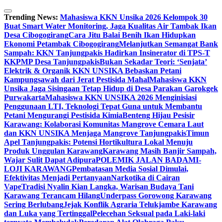
Skip
to
Trending News:
Mahasiswa KKN Unsika 2026 Kelompok 30
content
Buat Smart Water Monitoring, Jaga Kualitas Air Tambak Ikan
Desa Cibogogirang
Cara Jitu Balai Benih Ikan Hidupkan
Ekonomi Petambak Cibogogirang
Melanjutkan Semangat Bank
Sampah: KKN Tanjungpakis Hadirkan Insinerator di TPS-T
KKPMP Desa Tanjungpakis
Bukan Sekadar Teori: ‘Senjata’
Elektrik & Organik KKN UNSIKA Bebaskan Petani
Kampungsawah dari Jerat Pestisida Mahal
Mahasiswa KKN
Unsika Jaga Sisingaan Tetap Hidup di Desa Parakan Garokgek
Purwakarta
Mahasiswa KKN UNSIKA 2026 Menginisiasi
Penggunaan LTI, Teknologi Tepat Guna untuk Membantu
Petani Mengurangi Pestisida Kimia
Benteng Hijau Pesisir
Karawang: Kolaborasi Komunitas Mangrove Cemara Laut
dan KKN UNSIKA Menjaga Mangrove Tanjungpakis
Timun
Apel Tanjungpakis: Potensi Hortikultura Lokal Menuju
Produk Unggulan Karawang
Karawang Masih Banjir Sampah,
Wajar Sulit Dapat Adipura
POLEMIK JALAN BADAMI-
LOJI KARAWANG
Pembatasan Media Sosial Dimulai,
Efektivitas Menjadi Pertanyaan
Narkotika di Cairan
Vape
Tradisi Nyalin Kian Langka, Warisan Budaya Tani
Karawang Terancam Hilang
Underpass Gorowong Karawang
Sering Berlubang
Jejak Konflik Agraria Telukjambe Karawang
dan Luka yang Tertinggal
Pelecehan Seksual pada Laki-laki