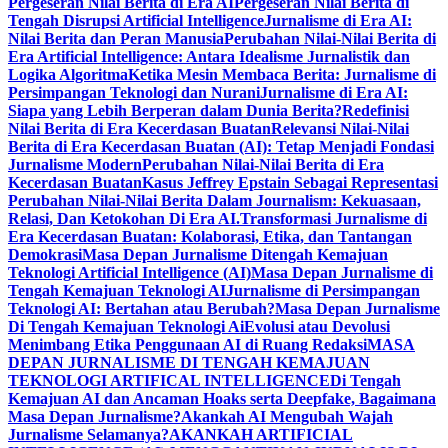
Pergeseran Nilai Berita di Era AI
Pergeseran Nilai Berita di
Tengah Disrupsi Artificial Intelligence
Jurnalisme di Era AI:
Nilai Berita dan Peran Manusia
Perubahan Nilai-Nilai Berita di
Era Artificial Intelligence: Antara Idealisme Jurnalistik dan
Logika Algoritma
Ketika Mesin Membaca Berita: Jurnalisme di
Persimpangan Teknologi dan Nurani
Jurnalisme di Era AI:
Siapa yang Lebih Berperan dalam Dunia Berita?
Redefinisi
Nilai Berita di Era Kecerdasan Buatan
Relevansi Nilai-Nilai
Berita di Era Kecerdasan Buatan (AI): Tetap Menjadi Fondasi
Jurnalisme Modern
Perubahan Nilai-Nilai Berita di Era
Kecerdasan Buatan
Kasus Jeffrey Epstain Sebagai Representasi
Perubahan Nilai-Nilai Berita Dalam Journalism: Kekuasaan,
Relasi, Dan Ketokohan Di Era AI.
Transformasi Jurnalisme di
Era Kecerdasan Buatan: Kolaborasi, Etika, dan Tantangan
Demokrasi
Masa Depan Jurnalisme Ditengah Kemajuan
Teknologi Artificial Intelligence (AI)
Masa Depan Jurnalisme di
Tengah Kemajuan Teknologi AI
Jurnalisme di Persimpangan
Teknologi AI: Bertahan atau Berubah?
Masa Depan Jurnalisme
Di Tengah Kemajuan Teknologi Ai
Evolusi atau Devolusi
Menimbang Etika Penggunaan AI di Ruang Redaksi
MASA
DEPAN JURNALISME DI TENGAH KEMAJUAN
TEKNOLOGI ARTIFICAL INTELLIGENCE
Di Tengah
Kemajuan AI dan Ancaman Hoaks serta Deepfake, Bagaimana
Masa Depan Jurnalisme?
Akankah AI Mengubah Wajah
Jurnalisme Selamanya?
AKANKAH ARTIFICIAL