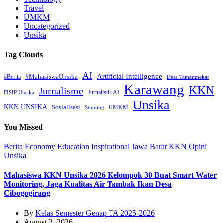
Travel
UMKM
Uncategorized
Unsika
Tag Clouds
AI
Artificial Intelligence
#MahasiswaUnsika
#Berita
Desa Tamanmekar
Karawang
KKN
Jurnalisme
Jurnalistik AI
FISIP Unsika
Unsika
KKN UNSIKA
Sosialisasi
UMKM
Stunting
You Missed
Berita
Economy
Education
Inspirational
Jawa Barat
KKN
Opini
Unsika
Mahasiswa KKN Unsika 2026 Kelompok 30 Buat Smart Water
Monitoring, Jaga Kualitas Air Tambak Ikan Desa
Cibogogirang
By
Kelas Semester Genap TA 2025-2026
August 2, 2026