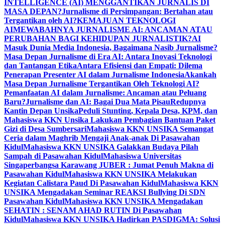
INTELLIGENCE (AI) MENGGANTIKAN JURNALIS DI
MASA DEPAN?
Jurnalisme di Persimpangan: Bertahan atau
Tergantikan oleh AI?
KEMAJUAN TEKNOLOGI
AI
MEWABAHNYA JURNALISME AI: ANCAMAN ATAU
PERUBAHAN BAGI KEHIDUPAN JURNALISTIK?
AI
Masuk Dunia Media Indonesia, Bagaimana Nasib Jurnalisme?
Masa Depan Jurnalisme di Era AI: Antara Inovasi Teknologi
dan Tantangan Etika
Antara Efisiensi dan Empati: Dilema
Penerapan Presenter AI dalam Jurnalisme Indonesia
Akankah
Masa Depan Jurnalisme Tergantikan Oleh Teknologi AI?
Pemanfaatan AI dalam Jurnalisme: Ancaman atau Peluang
Baru?
Jurnalisme dan AI: Bagai Dua Mata Pisau
Redupnya
Kantin Depan Unsika
Peduli Stunting, Kepala Desa, KPM, dan
Mahasiswa KKN Unsika Lakukan Pembagian Bantuan Paket
Gizi di Desa Sumbersari
Mahasiswa KKN UNSIKA Semangat
Ceria dalam Maghrib Mengaji Anak-anak Di Pasawahan
Kidul
Mahasiswa KKN UNSIKA Galakkan Budaya Pilah
Sampah di Pasawahan Kidul
Mahasiswa Universitas
Singaperbangsa Karawang JUBER : Jumat Penuh Makna di
Pasawahan Kidul
Mahasiswa KKN UNSIKA Melakukan
Kegiatan Calistara Paud Di Pasawahan Kidul
Mahasiswa KKN
UNSIKA Mengadakan Seminar REAKSI Bullying Di SDN
Pasawahan Kidul
Mahasiswa KKN UNSIKA Mengadakan
SEHATIN : SENAM AHAD RUTIN Di Pasawahan
Kidul
Mahasiswa KKN UNSIKA Hadirkan PASDIGMA: Solusi