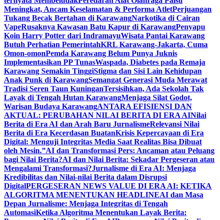
ternyata Membeludak
Peredaran Alat Olahraga Palsu
Meningkat, Ancam Keselamatan & Performa Atlet
Perjuangan
Tukang Becak Bertahan di Karawang
Narkotika di Cairan
Vape
Rusaknya Kawasan Batu Kapur di Karawang
Penyapu
Koin Harry Potter dari Indramayu
Wisata Pantai Karawang
Butuh Perhatian Pemerintah
KRL Karawang-Jakarta, Cuma
Omon-omon
Pemda Karawang Belum Punya Juknis
Implementasikan PP Tunas
Waspada, Diabetes pada Remaja
Karawang Semakin Tinggi
Stigma dan Sisi Lain Kehidupan
Anak Punk di Karawang
Semangat Generasi Muda Merawat
Tradisi Seren Taun Kuningan
Tersisihkan, Ada Sekolah Tak
Layak di Tengah Hutan Karawang
Menjaga Silat Godot,
Warisan Budaya Karawang
ANTARA EFISIENSI DAN
AKTUAL: PERUBAHAN NILAI BERITA DI ERA AI
Nilai
Berita di Era AI dan Arah Baru Jurnalisme
Relevansi Nilai
Berita di Era Kecerdasan Buatan
Krisis Kepercayaan di Era
Digital: Menguji Integritas Media Saat Realitas Bisa Dibuat
oleh Mesin.”
AI dan Transformasi Pers: Ancaman atau Peluang
bagi Nilai Berita?
AI dan Nilai Berita: Sekadar Pergeseran atau
Mengalami Transformasi?
Jurnalisme di Era AI: Menjaga
Kredibilitas dan Nilai-nilai Berita dalam Disrupsi
Digital
PERGESERAN NEWS VALUE DI ERA AI: KETIKA
ALGORITMA MENENTUKAN HEADLINE
AI dan Masa
Depan Jurnalisme: Menjaga Integritas di Tengah
Automasi
Ketika Algoritma Menentukan Layak Berita: