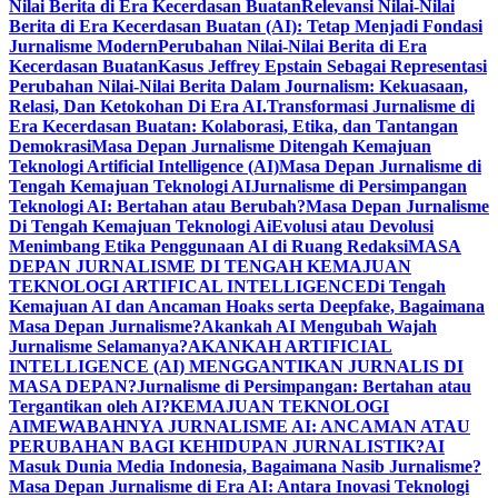
Nilai Berita di Era Kecerdasan Buatan
Relevansi Nilai-Nilai
Berita di Era Kecerdasan Buatan (AI): Tetap Menjadi Fondasi
Jurnalisme Modern
Perubahan Nilai-Nilai Berita di Era
Kecerdasan Buatan
Kasus Jeffrey Epstain Sebagai Representasi
Perubahan Nilai-Nilai Berita Dalam Journalism: Kekuasaan,
Relasi, Dan Ketokohan Di Era AI.
Transformasi Jurnalisme di
Era Kecerdasan Buatan: Kolaborasi, Etika, dan Tantangan
Demokrasi
Masa Depan Jurnalisme Ditengah Kemajuan
Teknologi Artificial Intelligence (AI)
Masa Depan Jurnalisme di
Tengah Kemajuan Teknologi AI
Jurnalisme di Persimpangan
Teknologi AI: Bertahan atau Berubah?
Masa Depan Jurnalisme
Di Tengah Kemajuan Teknologi Ai
Evolusi atau Devolusi
Menimbang Etika Penggunaan AI di Ruang Redaksi
MASA
DEPAN JURNALISME DI TENGAH KEMAJUAN
TEKNOLOGI ARTIFICAL INTELLIGENCE
Di Tengah
Kemajuan AI dan Ancaman Hoaks serta Deepfake, Bagaimana
Masa Depan Jurnalisme?
Akankah AI Mengubah Wajah
Jurnalisme Selamanya?
AKANKAH ARTIFICIAL
INTELLIGENCE (AI) MENGGANTIKAN JURNALIS DI
MASA DEPAN?
Jurnalisme di Persimpangan: Bertahan atau
Tergantikan oleh AI?
KEMAJUAN TEKNOLOGI
AI
MEWABAHNYA JURNALISME AI: ANCAMAN ATAU
PERUBAHAN BAGI KEHIDUPAN JURNALISTIK?
AI
Masuk Dunia Media Indonesia, Bagaimana Nasib Jurnalisme?
Masa Depan Jurnalisme di Era AI: Antara Inovasi Teknologi