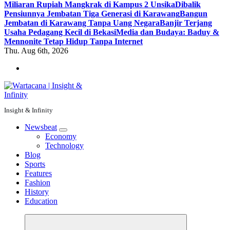
Miliaran Rupiah Mangkrak di Kampus 2 Unsika
Dibalik
Pensiunnya Jembatan Tiga Generasi di Karawang
Bangun
Jembatan di Karawang Tanpa Uang Negara
Banjir Terjang
Usaha Pedagang Kecil di Bekasi
Media dan Budaya: Baduy &
Mennonite Tetap Hidup Tanpa Internet
Thu. Aug 6th, 2026
Insight & Infinity
Newsbeat
Economy
Technology
Blog
Sports
Features
Fashion
History
Education