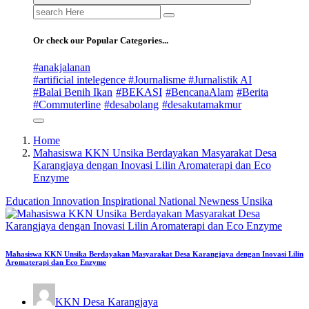
Search
for:
Or check our Popular Categories...
#anakjalanan
#artificial intelegence #Journalisme #Jurnalistik AI
#Balai Benih Ikan
#BEKASI
#BencanaAlam
#Berita
#Commuterline
#desabolang
#desakutamakmur
Home
Mahasiswa KKN Unsika Berdayakan Masyarakat Desa
Karangjaya dengan Inovasi Lilin Aromaterapi dan Eco
Enzyme
Education
Innovation
Inspirational
National
Newness
Unsika
Mahasiswa KKN Unsika Berdayakan Masyarakat Desa Karangjaya dengan Inovasi Lilin
Aromaterapi dan Eco Enzyme
KKN Desa Karangjaya