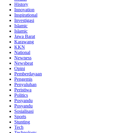
History
Innovation
Inspirational
Investigasi
Islamic
Islamic
Jawa Barat
Karawang
KKN
National
Newness
Newsbeat
Opini
Pemberdayaan
Pengemis
Penyuluhan
Peristiwa
Politics
Posyandu
Posyandu
Sosialisasi
Sports
Stunting
Tech
Technology