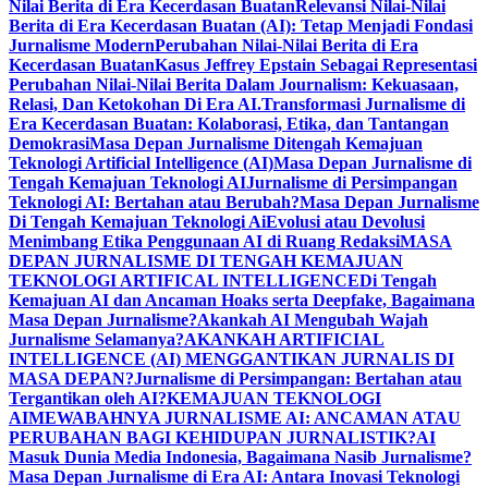
Nilai Berita di Era Kecerdasan Buatan
Relevansi Nilai-Nilai
Berita di Era Kecerdasan Buatan (AI): Tetap Menjadi Fondasi
Jurnalisme Modern
Perubahan Nilai-Nilai Berita di Era
Kecerdasan Buatan
Kasus Jeffrey Epstain Sebagai Representasi
Perubahan Nilai-Nilai Berita Dalam Journalism: Kekuasaan,
Relasi, Dan Ketokohan Di Era AI.
Transformasi Jurnalisme di
Era Kecerdasan Buatan: Kolaborasi, Etika, dan Tantangan
Demokrasi
Masa Depan Jurnalisme Ditengah Kemajuan
Teknologi Artificial Intelligence (AI)
Masa Depan Jurnalisme di
Tengah Kemajuan Teknologi AI
Jurnalisme di Persimpangan
Teknologi AI: Bertahan atau Berubah?
Masa Depan Jurnalisme
Di Tengah Kemajuan Teknologi Ai
Evolusi atau Devolusi
Menimbang Etika Penggunaan AI di Ruang Redaksi
MASA
DEPAN JURNALISME DI TENGAH KEMAJUAN
TEKNOLOGI ARTIFICAL INTELLIGENCE
Di Tengah
Kemajuan AI dan Ancaman Hoaks serta Deepfake, Bagaimana
Masa Depan Jurnalisme?
Akankah AI Mengubah Wajah
Jurnalisme Selamanya?
AKANKAH ARTIFICIAL
INTELLIGENCE (AI) MENGGANTIKAN JURNALIS DI
MASA DEPAN?
Jurnalisme di Persimpangan: Bertahan atau
Tergantikan oleh AI?
KEMAJUAN TEKNOLOGI
AI
MEWABAHNYA JURNALISME AI: ANCAMAN ATAU
PERUBAHAN BAGI KEHIDUPAN JURNALISTIK?
AI
Masuk Dunia Media Indonesia, Bagaimana Nasib Jurnalisme?
Masa Depan Jurnalisme di Era AI: Antara Inovasi Teknologi