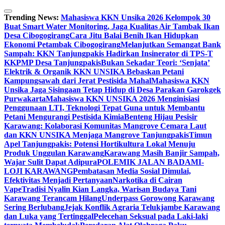
Skip
to
Trending News:
Mahasiswa KKN Unsika 2026 Kelompok 30
content
Buat Smart Water Monitoring, Jaga Kualitas Air Tambak Ikan
Desa Cibogogirang
Cara Jitu Balai Benih Ikan Hidupkan
Ekonomi Petambak Cibogogirang
Melanjutkan Semangat Bank
Sampah: KKN Tanjungpakis Hadirkan Insinerator di TPS-T
KKPMP Desa Tanjungpakis
Bukan Sekadar Teori: ‘Senjata’
Elektrik & Organik KKN UNSIKA Bebaskan Petani
Kampungsawah dari Jerat Pestisida Mahal
Mahasiswa KKN
Unsika Jaga Sisingaan Tetap Hidup di Desa Parakan Garokgek
Purwakarta
Mahasiswa KKN UNSIKA 2026 Menginisiasi
Penggunaan LTI, Teknologi Tepat Guna untuk Membantu
Petani Mengurangi Pestisida Kimia
Benteng Hijau Pesisir
Karawang: Kolaborasi Komunitas Mangrove Cemara Laut
dan KKN UNSIKA Menjaga Mangrove Tanjungpakis
Timun
Apel Tanjungpakis: Potensi Hortikultura Lokal Menuju
Produk Unggulan Karawang
Karawang Masih Banjir Sampah,
Wajar Sulit Dapat Adipura
POLEMIK JALAN BADAMI-
LOJI KARAWANG
Pembatasan Media Sosial Dimulai,
Efektivitas Menjadi Pertanyaan
Narkotika di Cairan
Vape
Tradisi Nyalin Kian Langka, Warisan Budaya Tani
Karawang Terancam Hilang
Underpass Gorowong Karawang
Sering Berlubang
Jejak Konflik Agraria Telukjambe Karawang
dan Luka yang Tertinggal
Pelecehan Seksual pada Laki-laki