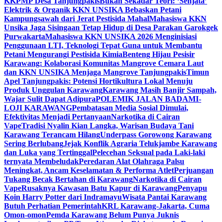
KKPMP Desa Tanjungpakis
Bukan Sekadar Teori: ‘Senjata’
Elektrik & Organik KKN UNSIKA Bebaskan Petani
Kampungsawah dari Jerat Pestisida Mahal
Mahasiswa KKN
Unsika Jaga Sisingaan Tetap Hidup di Desa Parakan Garokgek
Purwakarta
Mahasiswa KKN UNSIKA 2026 Menginisiasi
Penggunaan LTI, Teknologi Tepat Guna untuk Membantu
Petani Mengurangi Pestisida Kimia
Benteng Hijau Pesisir
Karawang: Kolaborasi Komunitas Mangrove Cemara Laut
dan KKN UNSIKA Menjaga Mangrove Tanjungpakis
Timun
Apel Tanjungpakis: Potensi Hortikultura Lokal Menuju
Produk Unggulan Karawang
Karawang Masih Banjir Sampah,
Wajar Sulit Dapat Adipura
POLEMIK JALAN BADAMI-
LOJI KARAWANG
Pembatasan Media Sosial Dimulai,
Efektivitas Menjadi Pertanyaan
Narkotika di Cairan
Vape
Tradisi Nyalin Kian Langka, Warisan Budaya Tani
Karawang Terancam Hilang
Underpass Gorowong Karawang
Sering Berlubang
Jejak Konflik Agraria Telukjambe Karawang
dan Luka yang Tertinggal
Pelecehan Seksual pada Laki-laki
ternyata Membeludak
Peredaran Alat Olahraga Palsu
Meningkat, Ancam Keselamatan & Performa Atlet
Perjuangan
Tukang Becak Bertahan di Karawang
Narkotika di Cairan
Vape
Rusaknya Kawasan Batu Kapur di Karawang
Penyapu
Koin Harry Potter dari Indramayu
Wisata Pantai Karawang
Butuh Perhatian Pemerintah
KRL Karawang-Jakarta, Cuma
Omon-omon
Pemda Karawang Belum Punya Juknis