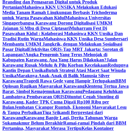
Branding dan Pemasaran Digital untuk Produk
Pertanian
Mahasiswa KKN UNSIKA Melakukan Edukasi
Media Tanam Ramah Lingkungan Berbasis Trichoderma
untuk Warga Pasawahan Kidul
Mahasiswa Universitas
Singaperbangsa Karawang Dorong Digitalisasi UMKM
Jajanan Si Mbu di Desa Ciptasari
Muharram Fest Di
Pasawahan Kidul : Kolaborasi Mahasiswa KKN Unsika Dan
Tradisi Rutin Warga
Mahasiswa KKN Unsika Desa Sumbersari
Membantu UMKM Jangkrik, dengan Melakukan Sosialisasi
Pasar Digital
Efektivitas QRIS-Tap MRT Jakarta: Sorotan di
Lapangan?
Angka Pengemis Yang Terus Melonjak di
Kabupaten Karawang. Apa Yang Harus Dilakukan?
Jalan
Karawang Rusak Melulu & Pilu Korban Kecelakaan
Redupnya
Kantin Depan Unsika
Butuh Strategi Atasi Macet Saat Wisuda
Unsika
Maraknya Anak-Anak di Balik Manusia Silver
Karawang
Tragedi Rawa Gede yang Hampir Terlupakan
BBM
Oplosan Rugikan Masyarakat Karawang
Klenteng Tertua Jawa
Barat, Simbol Kemajemukan Karawang
Pedagang Keluhkan
Lambatnya Pembayaran QRIS
Dituntut Cegah Stunting di
Karawang, Kader TPK Cuma Digaji Rp100 Ribu per
Bulan
Jembatan Cicangor Runtuh, Ekonomi Masyarakat Lesu
& Tanpa Perbaikan
Tiga Srikandi Berprestasi dari
Karawang
Karawang Banjir Lagi, Derita Tahunan Warga
Sukamakmur Belum Berakhir
Ramai-ramai Pindah dari BBM
Pertamina, Masyarakat Merasa Tertipu
Kelas Kontainer