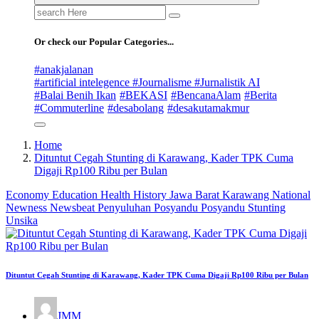
Search
for:
Or check our Popular Categories...
#anakjalanan
#artificial intelegence #Journalisme #Jurnalistik AI
#Balai Benih Ikan
#BEKASI
#BencanaAlam
#Berita
#Commuterline
#desabolang
#desakutamakmur
Home
Dituntut Cegah Stunting di Karawang, Kader TPK Cuma
Digaji Rp100 Ribu per Bulan
Economy
Education
Health
History
Jawa Barat
Karawang
National
Newness
Newsbeat
Penyuluhan
Posyandu
Posyandu
Stunting
Unsika
Dituntut Cegah Stunting di Karawang, Kader TPK Cuma Digaji Rp100 Ribu per Bulan
JMM