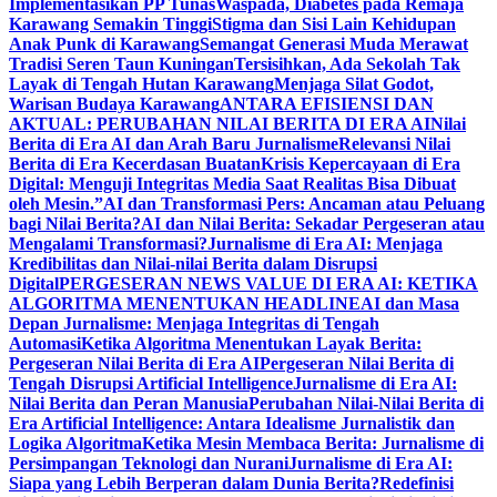
Implementasikan PP Tunas
Waspada, Diabetes pada Remaja
Karawang Semakin Tinggi
Stigma dan Sisi Lain Kehidupan
Anak Punk di Karawang
Semangat Generasi Muda Merawat
Tradisi Seren Taun Kuningan
Tersisihkan, Ada Sekolah Tak
Layak di Tengah Hutan Karawang
Menjaga Silat Godot,
Warisan Budaya Karawang
ANTARA EFISIENSI DAN
AKTUAL: PERUBAHAN NILAI BERITA DI ERA AI
Nilai
Berita di Era AI dan Arah Baru Jurnalisme
Relevansi Nilai
Berita di Era Kecerdasan Buatan
Krisis Kepercayaan di Era
Digital: Menguji Integritas Media Saat Realitas Bisa Dibuat
oleh Mesin.”
AI dan Transformasi Pers: Ancaman atau Peluang
bagi Nilai Berita?
AI dan Nilai Berita: Sekadar Pergeseran atau
Mengalami Transformasi?
Jurnalisme di Era AI: Menjaga
Kredibilitas dan Nilai-nilai Berita dalam Disrupsi
Digital
PERGESERAN NEWS VALUE DI ERA AI: KETIKA
ALGORITMA MENENTUKAN HEADLINE
AI dan Masa
Depan Jurnalisme: Menjaga Integritas di Tengah
Automasi
Ketika Algoritma Menentukan Layak Berita:
Pergeseran Nilai Berita di Era AI
Pergeseran Nilai Berita di
Tengah Disrupsi Artificial Intelligence
Jurnalisme di Era AI:
Nilai Berita dan Peran Manusia
Perubahan Nilai-Nilai Berita di
Era Artificial Intelligence: Antara Idealisme Jurnalistik dan
Logika Algoritma
Ketika Mesin Membaca Berita: Jurnalisme di
Persimpangan Teknologi dan Nurani
Jurnalisme di Era AI:
Siapa yang Lebih Berperan dalam Dunia Berita?
Redefinisi