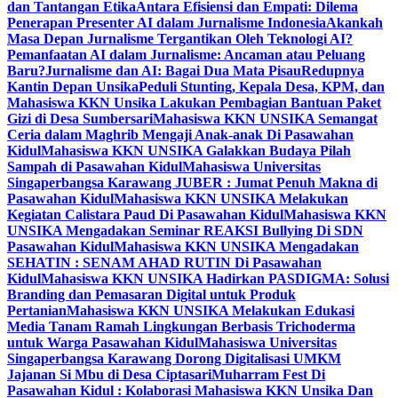
dan Tantangan Etika
Antara Efisiensi dan Empati: Dilema
Penerapan Presenter AI dalam Jurnalisme Indonesia
Akankah
Masa Depan Jurnalisme Tergantikan Oleh Teknologi AI?
Pemanfaatan AI dalam Jurnalisme: Ancaman atau Peluang
Baru?
Jurnalisme dan AI: Bagai Dua Mata Pisau
Redupnya
Kantin Depan Unsika
Peduli Stunting, Kepala Desa, KPM, dan
Mahasiswa KKN Unsika Lakukan Pembagian Bantuan Paket
Gizi di Desa Sumbersari
Mahasiswa KKN UNSIKA Semangat
Ceria dalam Maghrib Mengaji Anak-anak Di Pasawahan
Kidul
Mahasiswa KKN UNSIKA Galakkan Budaya Pilah
Sampah di Pasawahan Kidul
Mahasiswa Universitas
Singaperbangsa Karawang JUBER : Jumat Penuh Makna di
Pasawahan Kidul
Mahasiswa KKN UNSIKA Melakukan
Kegiatan Calistara Paud Di Pasawahan Kidul
Mahasiswa KKN
UNSIKA Mengadakan Seminar REAKSI Bullying Di SDN
Pasawahan Kidul
Mahasiswa KKN UNSIKA Mengadakan
SEHATIN : SENAM AHAD RUTIN Di Pasawahan
Kidul
Mahasiswa KKN UNSIKA Hadirkan PASDIGMA: Solusi
Branding dan Pemasaran Digital untuk Produk
Pertanian
Mahasiswa KKN UNSIKA Melakukan Edukasi
Media Tanam Ramah Lingkungan Berbasis Trichoderma
untuk Warga Pasawahan Kidul
Mahasiswa Universitas
Singaperbangsa Karawang Dorong Digitalisasi UMKM
Jajanan Si Mbu di Desa Ciptasari
Muharram Fest Di
Pasawahan Kidul : Kolaborasi Mahasiswa KKN Unsika Dan