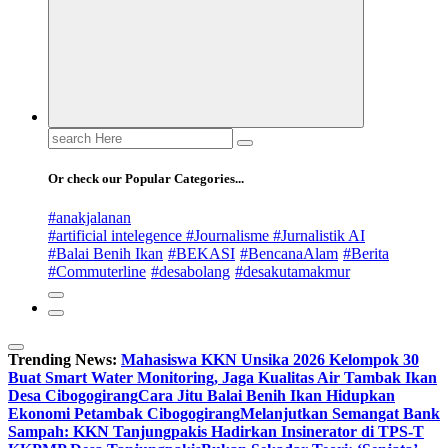
Search
for:
Or check our Popular Categories...
#anakjalanan
#artificial intelegence #Journalisme #Jurnalistik AI
#Balai Benih Ikan
#BEKASI
#BencanaAlam
#Berita
#Commuterline
#desabolang
#desakutamakmur
Trending News:
Mahasiswa KKN Unsika 2026 Kelompok 30
Buat Smart Water Monitoring, Jaga Kualitas Air Tambak Ikan
Desa Cibogogirang
Cara Jitu Balai Benih Ikan Hidupkan
Ekonomi Petambak Cibogogirang
Melanjutkan Semangat Bank
Sampah: KKN Tanjungpakis Hadirkan Insinerator di TPS-T