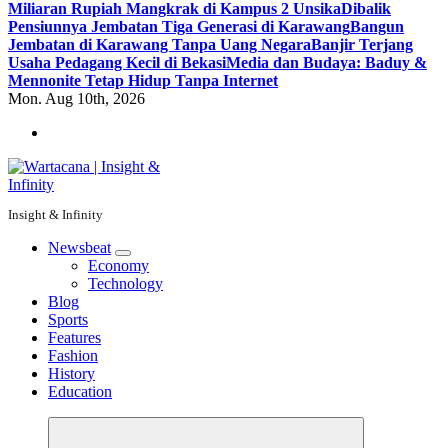
Miliaran Rupiah Mangkrak di Kampus 2 Unsika
Dibalik
Pensiunnya Jembatan Tiga Generasi di Karawang
Bangun
Jembatan di Karawang Tanpa Uang Negara
Banjir Terjang
Usaha Pedagang Kecil di Bekasi
Media dan Budaya: Baduy &
Mennonite Tetap Hidup Tanpa Internet
Mon. Aug 10th, 2026
Insight & Infinity
Newsbeat
Economy
Technology
Blog
Sports
Features
Fashion
History
Education