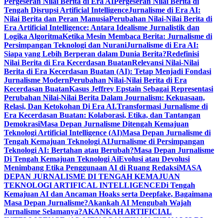
Pergeseran Nilai Berita di Era AI
Pergeseran Nilai Berita di
Tengah Disrupsi Artificial Intelligence
Jurnalisme di Era AI:
Nilai Berita dan Peran Manusia
Perubahan Nilai-Nilai Berita di
Era Artificial Intelligence: Antara Idealisme Jurnalistik dan
Logika Algoritma
Ketika Mesin Membaca Berita: Jurnalisme di
Persimpangan Teknologi dan Nurani
Jurnalisme di Era AI:
Siapa yang Lebih Berperan dalam Dunia Berita?
Redefinisi
Nilai Berita di Era Kecerdasan Buatan
Relevansi Nilai-Nilai
Berita di Era Kecerdasan Buatan (AI): Tetap Menjadi Fondasi
Jurnalisme Modern
Perubahan Nilai-Nilai Berita di Era
Kecerdasan Buatan
Kasus Jeffrey Epstain Sebagai Representasi
Perubahan Nilai-Nilai Berita Dalam Journalism: Kekuasaan,
Relasi, Dan Ketokohan Di Era AI.
Transformasi Jurnalisme di
Era Kecerdasan Buatan: Kolaborasi, Etika, dan Tantangan
Demokrasi
Masa Depan Jurnalisme Ditengah Kemajuan
Teknologi Artificial Intelligence (AI)
Masa Depan Jurnalisme di
Tengah Kemajuan Teknologi AI
Jurnalisme di Persimpangan
Teknologi AI: Bertahan atau Berubah?
Masa Depan Jurnalisme
Di Tengah Kemajuan Teknologi Ai
Evolusi atau Devolusi
Menimbang Etika Penggunaan AI di Ruang Redaksi
MASA
DEPAN JURNALISME DI TENGAH KEMAJUAN
TEKNOLOGI ARTIFICAL INTELLIGENCE
Di Tengah
Kemajuan AI dan Ancaman Hoaks serta Deepfake, Bagaimana
Masa Depan Jurnalisme?
Akankah AI Mengubah Wajah
Jurnalisme Selamanya?
AKANKAH ARTIFICIAL