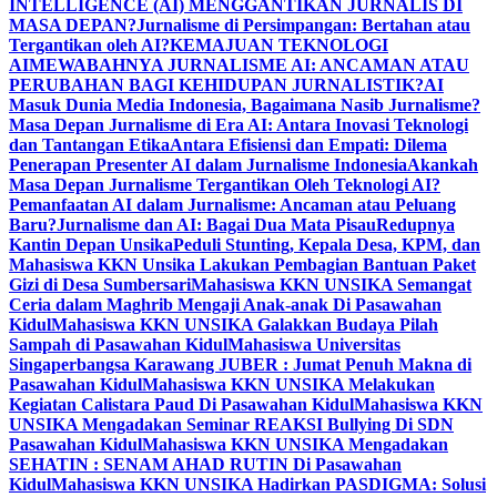
INTELLIGENCE (AI) MENGGANTIKAN JURNALIS DI
MASA DEPAN?
Jurnalisme di Persimpangan: Bertahan atau
Tergantikan oleh AI?
KEMAJUAN TEKNOLOGI
AI
MEWABAHNYA JURNALISME AI: ANCAMAN ATAU
PERUBAHAN BAGI KEHIDUPAN JURNALISTIK?
AI
Masuk Dunia Media Indonesia, Bagaimana Nasib Jurnalisme?
Masa Depan Jurnalisme di Era AI: Antara Inovasi Teknologi
dan Tantangan Etika
Antara Efisiensi dan Empati: Dilema
Penerapan Presenter AI dalam Jurnalisme Indonesia
Akankah
Masa Depan Jurnalisme Tergantikan Oleh Teknologi AI?
Pemanfaatan AI dalam Jurnalisme: Ancaman atau Peluang
Baru?
Jurnalisme dan AI: Bagai Dua Mata Pisau
Redupnya
Kantin Depan Unsika
Peduli Stunting, Kepala Desa, KPM, dan
Mahasiswa KKN Unsika Lakukan Pembagian Bantuan Paket
Gizi di Desa Sumbersari
Mahasiswa KKN UNSIKA Semangat
Ceria dalam Maghrib Mengaji Anak-anak Di Pasawahan
Kidul
Mahasiswa KKN UNSIKA Galakkan Budaya Pilah
Sampah di Pasawahan Kidul
Mahasiswa Universitas
Singaperbangsa Karawang JUBER : Jumat Penuh Makna di
Pasawahan Kidul
Mahasiswa KKN UNSIKA Melakukan
Kegiatan Calistara Paud Di Pasawahan Kidul
Mahasiswa KKN
UNSIKA Mengadakan Seminar REAKSI Bullying Di SDN
Pasawahan Kidul
Mahasiswa KKN UNSIKA Mengadakan
SEHATIN : SENAM AHAD RUTIN Di Pasawahan
Kidul
Mahasiswa KKN UNSIKA Hadirkan PASDIGMA: Solusi