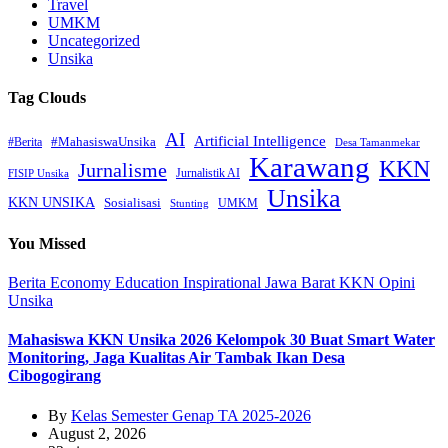
Travel
UMKM
Uncategorized
Unsika
Tag Clouds
AI
Artificial Intelligence
#MahasiswaUnsika
#Berita
Desa Tamanmekar
Karawang
KKN
Jurnalisme
Jurnalistik AI
FISIP Unsika
Unsika
KKN UNSIKA
Sosialisasi
UMKM
Stunting
You Missed
Berita
Economy
Education
Inspirational
Jawa Barat
KKN
Opini
Unsika
Mahasiswa KKN Unsika 2026 Kelompok 30 Buat Smart Water
Monitoring, Jaga Kualitas Air Tambak Ikan Desa
Cibogogirang
By
Kelas Semester Genap TA 2025-2026
August 2, 2026