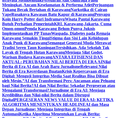
ternyata Membeludak
Peredaran Alat Olahraga Palsu
Meningkat, Ancam Keselamatan & Performa Atlet
Perjuangan
Tukang Becak Bertahan di Karawang
Narkotika di Cairan
Vape
Rusaknya Kawasan Batu Kapur di Karawang
Penyapu
Koin Harry Potter dari Indramayu
Wisata Pantai Karawang
Butuh Perhatian Pemerintah
KRL Karawang-Jakarta, Cuma
Omon-omon
Pemda Karawang Belum Punya Juknis
Implementasikan PP Tunas
Waspada, Diabetes pada Remaja
Karawang Semakin Tinggi
Stigma dan Sisi Lain Kehidupan
Anak Punk di Karawang
Semangat Generasi Muda Merawat
Tradisi Seren Taun Kuningan
Tersisihkan, Ada Sekolah Tak
Layak di Tengah Hutan Karawang
Menjaga Silat Godot,
Warisan Budaya Karawang
ANTARA EFISIENSI DAN
AKTUAL: PERUBAHAN NILAI BERITA DI ERA AI
Nilai
Berita di Era AI dan Arah Baru Jurnalisme
Relevansi Nilai
Berita di Era Kecerdasan Buatan
Krisis Kepercayaan di Era
Digital: Menguji Integritas Media Saat Realitas Bisa Dibuat
oleh Mesin.”
AI dan Transformasi Pers: Ancaman atau Peluang
bagi Nilai Berita?
AI dan Nilai Berita: Sekadar Pergeseran atau
Mengalami Transformasi?
Jurnalisme di Era AI: Menjaga
Kredibilitas dan Nilai-nilai Berita dalam Disrupsi
Digital
PERGESERAN NEWS VALUE DI ERA AI: KETIKA
ALGORITMA MENENTUKAN HEADLINE
AI dan Masa
Depan Jurnalisme: Menjaga Integritas di Tengah
Automasi
Ketika Algoritma Menentukan Layak Berita: