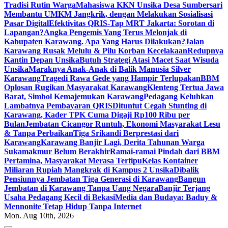
Tradisi Rutin Warga
Mahasiswa KKN Unsika Desa Sumbersari
Membantu UMKM Jangkrik, dengan Melakukan Sosialisasi
Pasar Digital
Efektivitas QRIS-Tap MRT Jakarta: Sorotan di
Lapangan?
Angka Pengemis Yang Terus Melonjak di
Kabupaten Karawang. Apa Yang Harus Dilakukan?
Jalan
Karawang Rusak Melulu & Pilu Korban Kecelakaan
Redupnya
Kantin Depan Unsika
Butuh Strategi Atasi Macet Saat Wisuda
Unsika
Maraknya Anak-Anak di Balik Manusia Silver
Karawang
Tragedi Rawa Gede yang Hampir Terlupakan
BBM
Oplosan Rugikan Masyarakat Karawang
Klenteng Tertua Jawa
Barat, Simbol Kemajemukan Karawang
Pedagang Keluhkan
Lambatnya Pembayaran QRIS
Dituntut Cegah Stunting di
Karawang, Kader TPK Cuma Digaji Rp100 Ribu per
Bulan
Jembatan Cicangor Runtuh, Ekonomi Masyarakat Lesu
& Tanpa Perbaikan
Tiga Srikandi Berprestasi dari
Karawang
Karawang Banjir Lagi, Derita Tahunan Warga
Sukamakmur Belum Berakhir
Ramai-ramai Pindah dari BBM
Pertamina, Masyarakat Merasa Tertipu
Kelas Kontainer
Miliaran Rupiah Mangkrak di Kampus 2 Unsika
Dibalik
Pensiunnya Jembatan Tiga Generasi di Karawang
Bangun
Jembatan di Karawang Tanpa Uang Negara
Banjir Terjang
Usaha Pedagang Kecil di Bekasi
Media dan Budaya: Baduy &
Mennonite Tetap Hidup Tanpa Internet
Mon. Aug 10th, 2026