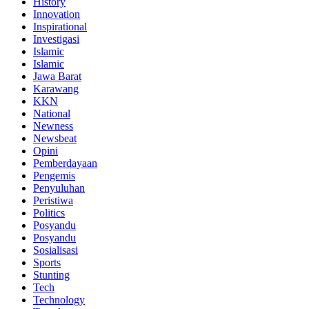
History
Innovation
Inspirational
Investigasi
Islamic
Islamic
Jawa Barat
Karawang
KKN
National
Newness
Newsbeat
Opini
Pemberdayaan
Pengemis
Penyuluhan
Peristiwa
Politics
Posyandu
Posyandu
Sosialisasi
Sports
Stunting
Tech
Technology