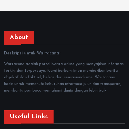
About
Deskripsi untuk Wartacana:
Wartacana adalah portal berita online yang menyajikan informasi
terkini dan terpercaya. Kami berkomitmen memberikan berita
objektif dan faktual, bebas dari sensasionalisme. Wartacana
hadir untuk memenuhi kebutuhan informasi jujur dan transparan,
membantu pembaca memahami dunia dengan lebih baik.
Useful Links