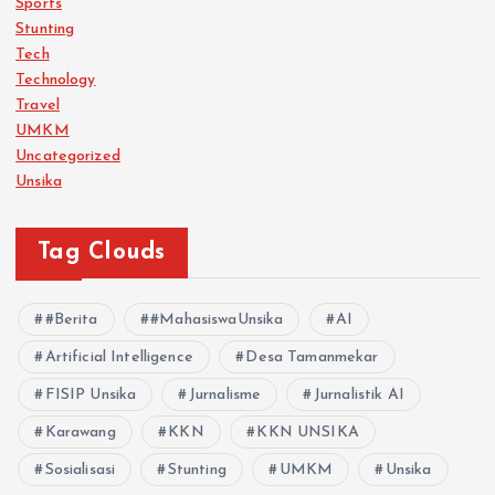
Sports
Stunting
Tech
Technology
Travel
UMKM
Uncategorized
Unsika
Tag Clouds
#Berita
#MahasiswaUnsika
AI
Artificial Intelligence
Desa Tamanmekar
FISIP Unsika
Jurnalisme
Jurnalistik AI
Karawang
KKN
KKN UNSIKA
Sosialisasi
Stunting
UMKM
Unsika