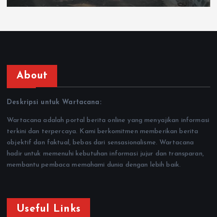
About
Deskripsi untuk Wartacana:
Wartacana adalah portal berita online yang menyajikan informasi
terkini dan terpercaya. Kami berkomitmen memberikan berita
objektif dan faktual, bebas dari sensasionalisme. Wartacana
hadir untuk memenuhi kebutuhan informasi jujur dan transparan,
membantu pembaca memahami dunia dengan lebih baik.
Useful Links