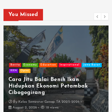
You Missed
Berita
Economy
Education
Inspirational
Jawa Barat
KKN
Opini
Cara Jitu Balai Benih Ikan
Hidupkan Ekonomi Petambak
Cibogogirang
By
Kelas Semester Genap TA 2025-2026
August 2, 2026
18 views