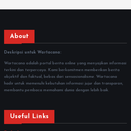
About
Deskripsi untuk Wartacana:
Wartacana adalah portal berita online yang menyajikan informasi
terkini dan terpercaya. Kami berkomitmen memberikan berita
objektif dan faktual, bebas dari sensasionalisme. Wartacana
hadir untuk memenuhi kebutuhan informasi jujur dan transparan,
membantu pembaca memahami dunia dengan lebih baik.
Useful Links