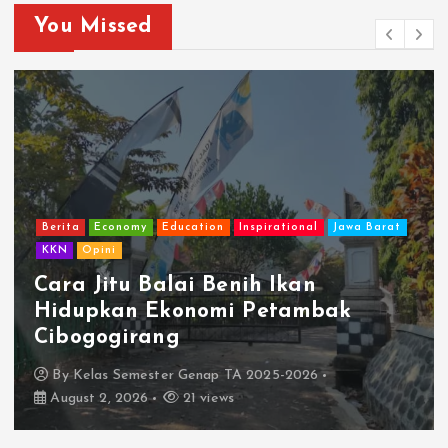
You Missed
Berita
Economy
Education
Inspirational
Jawa Barat
KKN
Opini
Cara Jitu Balai Benih Ikan
Hidupkan Ekonomi Petambak
Cibogogirang
By
Kelas Semester Genap TA 2025-2026
August 2, 2026
21 views