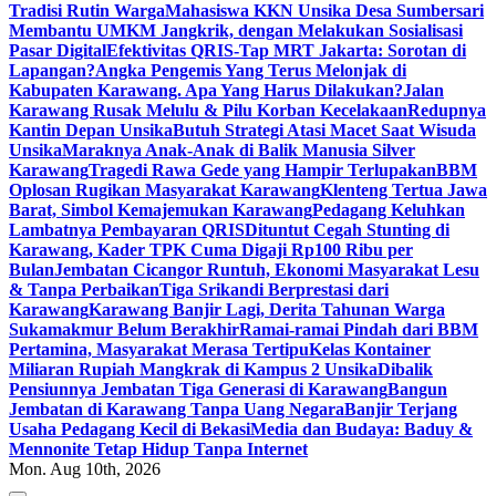
Tradisi Rutin Warga
Mahasiswa KKN Unsika Desa Sumbersari
Membantu UMKM Jangkrik, dengan Melakukan Sosialisasi
Pasar Digital
Efektivitas QRIS-Tap MRT Jakarta: Sorotan di
Lapangan?
Angka Pengemis Yang Terus Melonjak di
Kabupaten Karawang. Apa Yang Harus Dilakukan?
Jalan
Karawang Rusak Melulu & Pilu Korban Kecelakaan
Redupnya
Kantin Depan Unsika
Butuh Strategi Atasi Macet Saat Wisuda
Unsika
Maraknya Anak-Anak di Balik Manusia Silver
Karawang
Tragedi Rawa Gede yang Hampir Terlupakan
BBM
Oplosan Rugikan Masyarakat Karawang
Klenteng Tertua Jawa
Barat, Simbol Kemajemukan Karawang
Pedagang Keluhkan
Lambatnya Pembayaran QRIS
Dituntut Cegah Stunting di
Karawang, Kader TPK Cuma Digaji Rp100 Ribu per
Bulan
Jembatan Cicangor Runtuh, Ekonomi Masyarakat Lesu
& Tanpa Perbaikan
Tiga Srikandi Berprestasi dari
Karawang
Karawang Banjir Lagi, Derita Tahunan Warga
Sukamakmur Belum Berakhir
Ramai-ramai Pindah dari BBM
Pertamina, Masyarakat Merasa Tertipu
Kelas Kontainer
Miliaran Rupiah Mangkrak di Kampus 2 Unsika
Dibalik
Pensiunnya Jembatan Tiga Generasi di Karawang
Bangun
Jembatan di Karawang Tanpa Uang Negara
Banjir Terjang
Usaha Pedagang Kecil di Bekasi
Media dan Budaya: Baduy &
Mennonite Tetap Hidup Tanpa Internet
Mon. Aug 10th, 2026