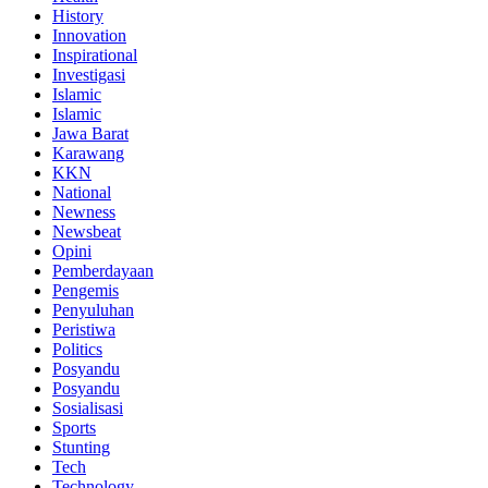
History
Innovation
Inspirational
Investigasi
Islamic
Islamic
Jawa Barat
Karawang
KKN
National
Newness
Newsbeat
Opini
Pemberdayaan
Pengemis
Penyuluhan
Peristiwa
Politics
Posyandu
Posyandu
Sosialisasi
Sports
Stunting
Tech
Technology