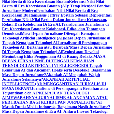
Nilai Berita di Era Kecerdasan Buatan
Relevansi Nilai-Nilai
Berita di Era Kecerdasan Buatan (AI): Tetap Menjadi Fondasi
Jurnalisme Modern
Perubahan Nilai-Nilai Berita di Era
Kecerdasan Buatan
Kasus Jeffrey Epstain Sebagai Representasi
Perubahan Nilai-Nilai Berita Dalam Journalism: Kekuasaan,
Relasi, Dan Ketokohan Di Era AI.
Transformasi Jurnalisme di
Era Kecerdasan Buatan: Kolaborasi, Etika, dan Tantangan
Demokrasi
Masa Depan Jurnalisme Ditengah Kemajuan
Teknologi Artificial Intelligence (AI)
Masa Depan Jurnalisme di
Tengah Kemajuan Teknologi AI
Jurnalisme di Persimpangan
Teknologi AI: Bertahan atau Berubah?
Masa Depan Jurnalisme
Di Tengah Kemajuan Teknologi Ai
Evolusi atau Devolusi
Menimbang Etika Penggunaan AI di Ruang Redaksi
MASA
DEPAN JURNALISME DI TENGAH KEMAJUAN
TEKNOLOGI ARTIFICAL INTELLIGENCE
Di Tengah
Kemajuan AI dan Ancaman Hoaks serta Deepfake, Bagaimana
Masa Depan Jurnalisme?
Akankah AI Mengubah Wajah
Jurnalisme Selamanya?
AKANKAH ARTIFICIAL
INTELLIGENCE (AI) MENGGANTIKAN JURNALIS DI
MASA DEPAN?
Jurnalisme di Persimpangan: Bertahan atau
Tergantikan oleh AI?
KEMAJUAN TEKNOLOGI
AI
MEWABAHNYA JURNALISME AI: ANCAMAN ATAU
PERUBAHAN BAGI KEHIDUPAN JURNALISTIK?
AI
Masuk Dunia Media Indonesia, Bagaimana Nasib Jurnalisme?
Masa Depan Jurnalisme di Era AI: Antara Inovasi Teknologi