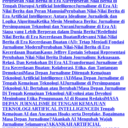
Pergeseran Nilai Berita di Era AI
Pergeseran Nilai Berita di
Tengah Disrupsi Artificial Intelligence
Jurnalisme di Era AI:
Nilai Berita dan Peran Manusia
Perubahan Nilai-Nilai Berita di
Era Artificial Intelligence: Antara Idealisme Jurnalistik dan
Logika Algoritma
Ketika Mesin Membaca Berita: Jurnalisme di
Persimpangan Teknologi dan Nurani
Jurnalisme di Era AI:
Siapa yang Lebih Berperan dalam Dunia Berita?
Redefinisi
Nilai Berita di Era Kecerdasan Buatan
Relevansi Nilai-Nilai
Berita di Era Kecerdasan Buatan (AI): Tetap Menjadi Fondasi
Jurnalisme Modern
Perubahan Nilai-Nilai Berita di Era
Kecerdasan Buatan
Kasus Jeffrey Epstain Sebagai Representasi
Perubahan Nilai-Nilai Berita Dalam Journalism: Kekuasaan,
Relasi, Dan Ketokohan Di Era AI.
Transformasi Jurnalisme di
Era Kecerdasan Buatan: Kolaborasi, Etika, dan Tantangan
Demokrasi
Masa Depan Jurnalisme Ditengah Kemajuan
Teknologi Artificial Intelligence (AI)
Masa Depan Jurnalisme di
Tengah Kemajuan Teknologi AI
Jurnalisme di Persimpangan
Teknologi AI: Bertahan atau Berubah?
Masa Depan Jurnalisme
Di Tengah Kemajuan Teknologi Ai
Evolusi atau Devolusi
Menimbang Etika Penggunaan AI di Ruang Redaksi
MASA
DEPAN JURNALISME DI TENGAH KEMAJUAN
TEKNOLOGI ARTIFICAL INTELLIGENCE
Di Tengah
Kemajuan AI dan Ancaman Hoaks serta Deepfake, Bagaimana
Masa Depan Jurnalisme?
Akankah AI Mengubah Wajah
Jurnalisme Selamanya?
AKANKAH ARTIFICIAL