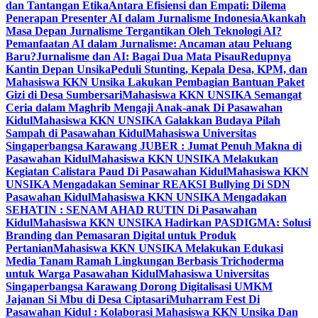
dan Tantangan Etika
Antara Efisiensi dan Empati: Dilema
Penerapan Presenter AI dalam Jurnalisme Indonesia
Akankah
Masa Depan Jurnalisme Tergantikan Oleh Teknologi AI?
Pemanfaatan AI dalam Jurnalisme: Ancaman atau Peluang
Baru?
Jurnalisme dan AI: Bagai Dua Mata Pisau
Redupnya
Kantin Depan Unsika
Peduli Stunting, Kepala Desa, KPM, dan
Mahasiswa KKN Unsika Lakukan Pembagian Bantuan Paket
Gizi di Desa Sumbersari
Mahasiswa KKN UNSIKA Semangat
Ceria dalam Maghrib Mengaji Anak-anak Di Pasawahan
Kidul
Mahasiswa KKN UNSIKA Galakkan Budaya Pilah
Sampah di Pasawahan Kidul
Mahasiswa Universitas
Singaperbangsa Karawang JUBER : Jumat Penuh Makna di
Pasawahan Kidul
Mahasiswa KKN UNSIKA Melakukan
Kegiatan Calistara Paud Di Pasawahan Kidul
Mahasiswa KKN
UNSIKA Mengadakan Seminar REAKSI Bullying Di SDN
Pasawahan Kidul
Mahasiswa KKN UNSIKA Mengadakan
SEHATIN : SENAM AHAD RUTIN Di Pasawahan
Kidul
Mahasiswa KKN UNSIKA Hadirkan PASDIGMA: Solusi
Branding dan Pemasaran Digital untuk Produk
Pertanian
Mahasiswa KKN UNSIKA Melakukan Edukasi
Media Tanam Ramah Lingkungan Berbasis Trichoderma
untuk Warga Pasawahan Kidul
Mahasiswa Universitas
Singaperbangsa Karawang Dorong Digitalisasi UMKM
Jajanan Si Mbu di Desa Ciptasari
Muharram Fest Di
Pasawahan Kidul : Kolaborasi Mahasiswa KKN Unsika Dan