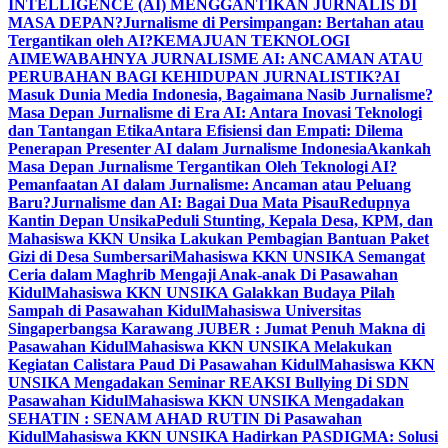
INTELLIGENCE (AI) MENGGANTIKAN JURNALIS DI
MASA DEPAN?
Jurnalisme di Persimpangan: Bertahan atau
Tergantikan oleh AI?
KEMAJUAN TEKNOLOGI
AI
MEWABAHNYA JURNALISME AI: ANCAMAN ATAU
PERUBAHAN BAGI KEHIDUPAN JURNALISTIK?
AI
Masuk Dunia Media Indonesia, Bagaimana Nasib Jurnalisme?
Masa Depan Jurnalisme di Era AI: Antara Inovasi Teknologi
dan Tantangan Etika
Antara Efisiensi dan Empati: Dilema
Penerapan Presenter AI dalam Jurnalisme Indonesia
Akankah
Masa Depan Jurnalisme Tergantikan Oleh Teknologi AI?
Pemanfaatan AI dalam Jurnalisme: Ancaman atau Peluang
Baru?
Jurnalisme dan AI: Bagai Dua Mata Pisau
Redupnya
Kantin Depan Unsika
Peduli Stunting, Kepala Desa, KPM, dan
Mahasiswa KKN Unsika Lakukan Pembagian Bantuan Paket
Gizi di Desa Sumbersari
Mahasiswa KKN UNSIKA Semangat
Ceria dalam Maghrib Mengaji Anak-anak Di Pasawahan
Kidul
Mahasiswa KKN UNSIKA Galakkan Budaya Pilah
Sampah di Pasawahan Kidul
Mahasiswa Universitas
Singaperbangsa Karawang JUBER : Jumat Penuh Makna di
Pasawahan Kidul
Mahasiswa KKN UNSIKA Melakukan
Kegiatan Calistara Paud Di Pasawahan Kidul
Mahasiswa KKN
UNSIKA Mengadakan Seminar REAKSI Bullying Di SDN
Pasawahan Kidul
Mahasiswa KKN UNSIKA Mengadakan
SEHATIN : SENAM AHAD RUTIN Di Pasawahan
Kidul
Mahasiswa KKN UNSIKA Hadirkan PASDIGMA: Solusi