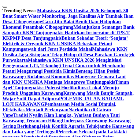
Skip
to
Trending News:
Mahasiswa KKN Unsika 2026 Kelompok 30
content
Buat Smart Water Monitoring, Jaga Kualitas Air Tambak Ikan
Desa Cibogogirang
Cara Jitu Balai Benih Ikan Hidupkan
Ekonomi Petambak Cibogogirang
Melanjutkan Semangat Bank
Sampah: KKN Tanjungpakis Hadirkan Insinerator di TPS-T
KKPMP Desa Tanjungpakis
Bukan Sekadar Teori: ‘Senjata’
Elektrik & Organik KKN UNSIKA Bebaskan Petani
Kampungsawah dari Jerat Pestisida Mahal
Mahasiswa KKN
Unsika Jaga Sisingaan Tetap Hidup di Desa Parakan Garokgek
Purwakarta
Mahasiswa KKN UNSIKA 2026 Menginisiasi
Penggunaan LTI, Teknologi Tepat Guna untuk Membantu
Petani Mengurangi Pestisida Kimia
Benteng Hijau Pesisir
Karawang: Kolaborasi Komunitas Mangrove Cemara Laut
dan KKN UNSIKA Menjaga Mangrove Tanjungpakis
Timun
Apel Tanjungpakis: Potensi Hortikultura Lokal Menuju
Produk Unggulan Karawang
Karawang Masih Banjir Sampah,
Wajar Sulit Dapat Adipura
POLEMIK JALAN BADAMI-
LOJI KARAWANG
Pembatasan Media Sosial Dimulai,
Efektivitas Menjadi Pertanyaan
Narkotika di Cairan
Vape
Tradisi Nyalin Kian Langka, Warisan Budaya Tani
Karawang Terancam Hilang
Underpass Gorowong Karawang
Sering Berlubang
Jejak Konflik Agraria Telukjambe Karawang
dan Luka yang Tertinggal
Pelecehan Seksual pada Laki-laki