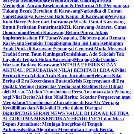
ternyata Membeludak
Peredaran Alat Olahraga Palsu
Meningkat, Ancam Keselamatan & Performa Atlet
Perjuangan
Tukang Becak Bertahan di Karawang
Narkotika di Cairan
Vape
Rusaknya Kawasan Batu Kapur di Karawang
Penyapu
Koin Harry Potter dari Indramayu
Wisata Pantai Karawang
Butuh Perhatian Pemerintah
KRL Karawang-Jakarta, Cuma
Omon-omon
Pemda Karawang Belum Punya Juknis
Implementasikan PP Tunas
Waspada, Diabetes pada Remaja
Karawang Semakin Tinggi
Stigma dan Sisi Lain Kehidupan
Anak Punk di Karawang
Semangat Generasi Muda Merawat
Tradisi Seren Taun Kuningan
Tersisihkan, Ada Sekolah Tak
Layak di Tengah Hutan Karawang
Menjaga Silat Godot,
Warisan Budaya Karawang
ANTARA EFISIENSI DAN
AKTUAL: PERUBAHAN NILAI BERITA DI ERA AI
Nilai
Berita di Era AI dan Arah Baru Jurnalisme
Relevansi Nilai
Berita di Era Kecerdasan Buatan
Krisis Kepercayaan di Era
Digital: Menguji Integritas Media Saat Realitas Bisa Dibuat
oleh Mesin.”
AI dan Transformasi Pers: Ancaman atau Peluang
bagi Nilai Berita?
AI dan Nilai Berita: Sekadar Pergeseran atau
Mengalami Transformasi?
Jurnalisme di Era AI: Menjaga
Kredibilitas dan Nilai-nilai Berita dalam Disrupsi
Digital
PERGESERAN NEWS VALUE DI ERA AI: KETIKA
ALGORITMA MENENTUKAN HEADLINE
AI dan Masa
Depan Jurnalisme: Menjaga Integritas di Tengah
Automasi
Ketika Algoritma Menentukan Layak Berita: