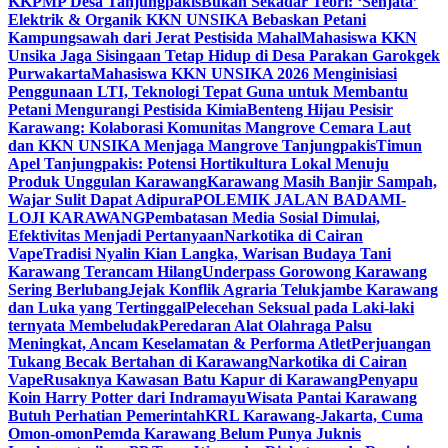
KKPMP Desa Tanjungpakis
Bukan Sekadar Teori: ‘Senjata’
Elektrik & Organik KKN UNSIKA Bebaskan Petani
Kampungsawah dari Jerat Pestisida Mahal
Mahasiswa KKN
Unsika Jaga Sisingaan Tetap Hidup di Desa Parakan Garokgek
Purwakarta
Mahasiswa KKN UNSIKA 2026 Menginisiasi
Penggunaan LTI, Teknologi Tepat Guna untuk Membantu
Petani Mengurangi Pestisida Kimia
Benteng Hijau Pesisir
Karawang: Kolaborasi Komunitas Mangrove Cemara Laut
dan KKN UNSIKA Menjaga Mangrove Tanjungpakis
Timun
Apel Tanjungpakis: Potensi Hortikultura Lokal Menuju
Produk Unggulan Karawang
Karawang Masih Banjir Sampah,
Wajar Sulit Dapat Adipura
POLEMIK JALAN BADAMI-
LOJI KARAWANG
Pembatasan Media Sosial Dimulai,
Efektivitas Menjadi Pertanyaan
Narkotika di Cairan
Vape
Tradisi Nyalin Kian Langka, Warisan Budaya Tani
Karawang Terancam Hilang
Underpass Gorowong Karawang
Sering Berlubang
Jejak Konflik Agraria Telukjambe Karawang
dan Luka yang Tertinggal
Pelecehan Seksual pada Laki-laki
ternyata Membeludak
Peredaran Alat Olahraga Palsu
Meningkat, Ancam Keselamatan & Performa Atlet
Perjuangan
Tukang Becak Bertahan di Karawang
Narkotika di Cairan
Vape
Rusaknya Kawasan Batu Kapur di Karawang
Penyapu
Koin Harry Potter dari Indramayu
Wisata Pantai Karawang
Butuh Perhatian Pemerintah
KRL Karawang-Jakarta, Cuma
Omon-omon
Pemda Karawang Belum Punya Juknis