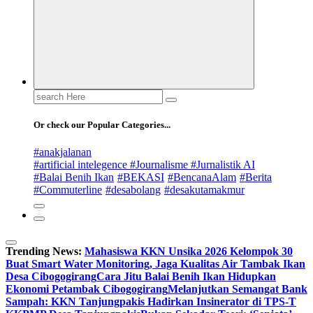
Search
for:
Or check our Popular Categories...
#anakjalanan
#artificial intelegence #Journalisme #Jurnalistik AI
#Balai Benih Ikan
#BEKASI
#BencanaAlam
#Berita
#Commuterline
#desabolang
#desakutamakmur
Trending News:
Mahasiswa KKN Unsika 2026 Kelompok 30
Buat Smart Water Monitoring, Jaga Kualitas Air Tambak Ikan
Desa Cibogogirang
Cara Jitu Balai Benih Ikan Hidupkan
Ekonomi Petambak Cibogogirang
Melanjutkan Semangat Bank
Sampah: KKN Tanjungpakis Hadirkan Insinerator di TPS-T