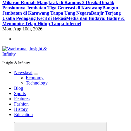
Miliaran Rupiah Mangkrak di Kampus 2 Unsika
Dibalik
Pensiunnya Jembatan Tiga Generasi di Karawang
Bangun
Jembatan di Karawang Tanpa Uang Negara
Banjir Terjang
Usaha Pedagang Kecil di Bekasi
Media dan Budaya: Baduy &
Mennonite Tetap Hidup Tanpa Internet
Mon. Aug 10th, 2026
Insight & Infinity
Newsbeat
Economy
Technology
Blog
Sports
Features
Fashion
History
Education