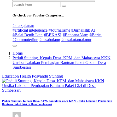
Search
for:
Or check our Popular Categories...
#anakjalanan
#artificial intelegence #Journalisme #Jurnalistik AI
#Balai Benih Ikan
#BEKASI
#BencanaAlam
#Berita
#Commuterline
#desabolang
#desakutamakmur
Home
Peduli Stunting, Kepala Desa, KPM, dan Mahasiswa KKN
Unsika Lakukan Pembagian Bantuan Paket Gizi di Desa
Sumbersari
Education
Health
Posyandu
Stunting
Peduli Stunting, Kepala Desa, KPM, dan Mahasiswa KKN Unsika Lakukan Pembagian
Bantuan Paket Gizi di Desa Sumbersari