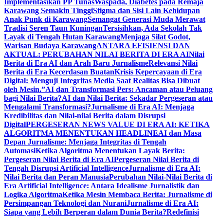
Implementasikan PP Tunas
Waspada, Diabetes pada Remaja
Karawang Semakin Tinggi
Stigma dan Sisi Lain Kehidupan
Anak Punk di Karawang
Semangat Generasi Muda Merawat
Tradisi Seren Taun Kuningan
Tersisihkan, Ada Sekolah Tak
Layak di Tengah Hutan Karawang
Menjaga Silat Godot,
Warisan Budaya Karawang
ANTARA EFISIENSI DAN
AKTUAL: PERUBAHAN NILAI BERITA DI ERA AI
Nilai
Berita di Era AI dan Arah Baru Jurnalisme
Relevansi Nilai
Berita di Era Kecerdasan Buatan
Krisis Kepercayaan di Era
Digital: Menguji Integritas Media Saat Realitas Bisa Dibuat
oleh Mesin.”
AI dan Transformasi Pers: Ancaman atau Peluang
bagi Nilai Berita?
AI dan Nilai Berita: Sekadar Pergeseran atau
Mengalami Transformasi?
Jurnalisme di Era AI: Menjaga
Kredibilitas dan Nilai-nilai Berita dalam Disrupsi
Digital
PERGESERAN NEWS VALUE DI ERA AI: KETIKA
ALGORITMA MENENTUKAN HEADLINE
AI dan Masa
Depan Jurnalisme: Menjaga Integritas di Tengah
Automasi
Ketika Algoritma Menentukan Layak Berita:
Pergeseran Nilai Berita di Era AI
Pergeseran Nilai Berita di
Tengah Disrupsi Artificial Intelligence
Jurnalisme di Era AI:
Nilai Berita dan Peran Manusia
Perubahan Nilai-Nilai Berita di
Era Artificial Intelligence: Antara Idealisme Jurnalistik dan
Logika Algoritma
Ketika Mesin Membaca Berita: Jurnalisme di
Persimpangan Teknologi dan Nurani
Jurnalisme di Era AI:
Siapa yang Lebih Berperan dalam Dunia Berita?
Redefinisi