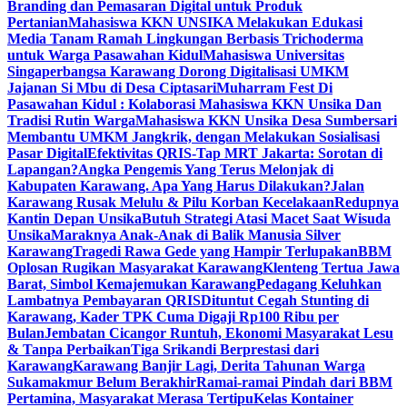
Branding dan Pemasaran Digital untuk Produk
Pertanian
Mahasiswa KKN UNSIKA Melakukan Edukasi
Media Tanam Ramah Lingkungan Berbasis Trichoderma
untuk Warga Pasawahan Kidul
Mahasiswa Universitas
Singaperbangsa Karawang Dorong Digitalisasi UMKM
Jajanan Si Mbu di Desa Ciptasari
Muharram Fest Di
Pasawahan Kidul : Kolaborasi Mahasiswa KKN Unsika Dan
Tradisi Rutin Warga
Mahasiswa KKN Unsika Desa Sumbersari
Membantu UMKM Jangkrik, dengan Melakukan Sosialisasi
Pasar Digital
Efektivitas QRIS-Tap MRT Jakarta: Sorotan di
Lapangan?
Angka Pengemis Yang Terus Melonjak di
Kabupaten Karawang. Apa Yang Harus Dilakukan?
Jalan
Karawang Rusak Melulu & Pilu Korban Kecelakaan
Redupnya
Kantin Depan Unsika
Butuh Strategi Atasi Macet Saat Wisuda
Unsika
Maraknya Anak-Anak di Balik Manusia Silver
Karawang
Tragedi Rawa Gede yang Hampir Terlupakan
BBM
Oplosan Rugikan Masyarakat Karawang
Klenteng Tertua Jawa
Barat, Simbol Kemajemukan Karawang
Pedagang Keluhkan
Lambatnya Pembayaran QRIS
Dituntut Cegah Stunting di
Karawang, Kader TPK Cuma Digaji Rp100 Ribu per
Bulan
Jembatan Cicangor Runtuh, Ekonomi Masyarakat Lesu
& Tanpa Perbaikan
Tiga Srikandi Berprestasi dari
Karawang
Karawang Banjir Lagi, Derita Tahunan Warga
Sukamakmur Belum Berakhir
Ramai-ramai Pindah dari BBM
Pertamina, Masyarakat Merasa Tertipu
Kelas Kontainer