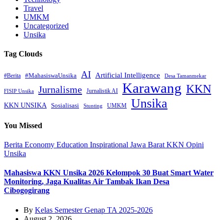
Travel
UMKM
Uncategorized
Unsika
Tag Clouds
AI
Artificial Intelligence
#MahasiswaUnsika
#Berita
Desa Tamanmekar
Karawang
KKN
Jurnalisme
Jurnalistik AI
FISIP Unsika
Unsika
KKN UNSIKA
Sosialisasi
UMKM
Stunting
You Missed
Berita
Economy
Education
Inspirational
Jawa Barat
KKN
Opini
Unsika
Mahasiswa KKN Unsika 2026 Kelompok 30 Buat Smart Water
Monitoring, Jaga Kualitas Air Tambak Ikan Desa
Cibogogirang
By
Kelas Semester Genap TA 2025-2026
August 2, 2026