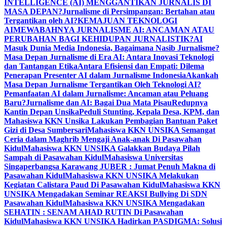
INTELLIGENCE (AI) MENGGANTIKAN JURNALIS DI
MASA DEPAN?
Jurnalisme di Persimpangan: Bertahan atau
Tergantikan oleh AI?
KEMAJUAN TEKNOLOGI
AI
MEWABAHNYA JURNALISME AI: ANCAMAN ATAU
PERUBAHAN BAGI KEHIDUPAN JURNALISTIK?
AI
Masuk Dunia Media Indonesia, Bagaimana Nasib Jurnalisme?
Masa Depan Jurnalisme di Era AI: Antara Inovasi Teknologi
dan Tantangan Etika
Antara Efisiensi dan Empati: Dilema
Penerapan Presenter AI dalam Jurnalisme Indonesia
Akankah
Masa Depan Jurnalisme Tergantikan Oleh Teknologi AI?
Pemanfaatan AI dalam Jurnalisme: Ancaman atau Peluang
Baru?
Jurnalisme dan AI: Bagai Dua Mata Pisau
Redupnya
Kantin Depan Unsika
Peduli Stunting, Kepala Desa, KPM, dan
Mahasiswa KKN Unsika Lakukan Pembagian Bantuan Paket
Gizi di Desa Sumbersari
Mahasiswa KKN UNSIKA Semangat
Ceria dalam Maghrib Mengaji Anak-anak Di Pasawahan
Kidul
Mahasiswa KKN UNSIKA Galakkan Budaya Pilah
Sampah di Pasawahan Kidul
Mahasiswa Universitas
Singaperbangsa Karawang JUBER : Jumat Penuh Makna di
Pasawahan Kidul
Mahasiswa KKN UNSIKA Melakukan
Kegiatan Calistara Paud Di Pasawahan Kidul
Mahasiswa KKN
UNSIKA Mengadakan Seminar REAKSI Bullying Di SDN
Pasawahan Kidul
Mahasiswa KKN UNSIKA Mengadakan
SEHATIN : SENAM AHAD RUTIN Di Pasawahan
Kidul
Mahasiswa KKN UNSIKA Hadirkan PASDIGMA: Solusi