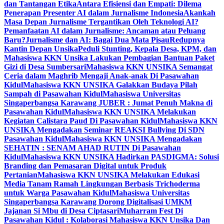
dan Tantangan Etika
Antara Efisiensi dan Empati: Dilema
Penerapan Presenter AI dalam Jurnalisme Indonesia
Akankah
Masa Depan Jurnalisme Tergantikan Oleh Teknologi AI?
Pemanfaatan AI dalam Jurnalisme: Ancaman atau Peluang
Baru?
Jurnalisme dan AI: Bagai Dua Mata Pisau
Redupnya
Kantin Depan Unsika
Peduli Stunting, Kepala Desa, KPM, dan
Mahasiswa KKN Unsika Lakukan Pembagian Bantuan Paket
Gizi di Desa Sumbersari
Mahasiswa KKN UNSIKA Semangat
Ceria dalam Maghrib Mengaji Anak-anak Di Pasawahan
Kidul
Mahasiswa KKN UNSIKA Galakkan Budaya Pilah
Sampah di Pasawahan Kidul
Mahasiswa Universitas
Singaperbangsa Karawang JUBER : Jumat Penuh Makna di
Pasawahan Kidul
Mahasiswa KKN UNSIKA Melakukan
Kegiatan Calistara Paud Di Pasawahan Kidul
Mahasiswa KKN
UNSIKA Mengadakan Seminar REAKSI Bullying Di SDN
Pasawahan Kidul
Mahasiswa KKN UNSIKA Mengadakan
SEHATIN : SENAM AHAD RUTIN Di Pasawahan
Kidul
Mahasiswa KKN UNSIKA Hadirkan PASDIGMA: Solusi
Branding dan Pemasaran Digital untuk Produk
Pertanian
Mahasiswa KKN UNSIKA Melakukan Edukasi
Media Tanam Ramah Lingkungan Berbasis Trichoderma
untuk Warga Pasawahan Kidul
Mahasiswa Universitas
Singaperbangsa Karawang Dorong Digitalisasi UMKM
Jajanan Si Mbu di Desa Ciptasari
Muharram Fest Di
Pasawahan Kidul : Kolaborasi Mahasiswa KKN Unsika Dan