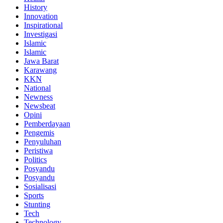
History
Innovation
Inspirational
Investigasi
Islamic
Islamic
Jawa Barat
Karawang
KKN
National
Newness
Newsbeat
Opini
Pemberdayaan
Pengemis
Penyuluhan
Peristiwa
Politics
Posyandu
Posyandu
Sosialisasi
Sports
Stunting
Tech
Technology