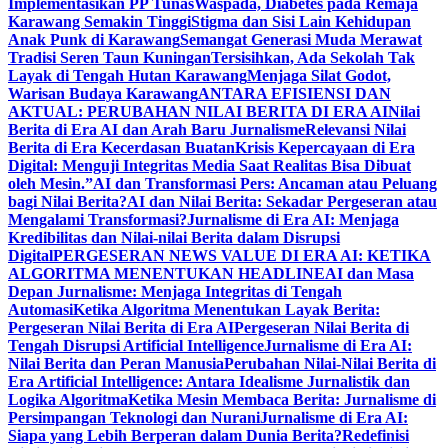
Implementasikan PP Tunas
Waspada, Diabetes pada Remaja
Karawang Semakin Tinggi
Stigma dan Sisi Lain Kehidupan
Anak Punk di Karawang
Semangat Generasi Muda Merawat
Tradisi Seren Taun Kuningan
Tersisihkan, Ada Sekolah Tak
Layak di Tengah Hutan Karawang
Menjaga Silat Godot,
Warisan Budaya Karawang
ANTARA EFISIENSI DAN
AKTUAL: PERUBAHAN NILAI BERITA DI ERA AI
Nilai
Berita di Era AI dan Arah Baru Jurnalisme
Relevansi Nilai
Berita di Era Kecerdasan Buatan
Krisis Kepercayaan di Era
Digital: Menguji Integritas Media Saat Realitas Bisa Dibuat
oleh Mesin.”
AI dan Transformasi Pers: Ancaman atau Peluang
bagi Nilai Berita?
AI dan Nilai Berita: Sekadar Pergeseran atau
Mengalami Transformasi?
Jurnalisme di Era AI: Menjaga
Kredibilitas dan Nilai-nilai Berita dalam Disrupsi
Digital
PERGESERAN NEWS VALUE DI ERA AI: KETIKA
ALGORITMA MENENTUKAN HEADLINE
AI dan Masa
Depan Jurnalisme: Menjaga Integritas di Tengah
Automasi
Ketika Algoritma Menentukan Layak Berita:
Pergeseran Nilai Berita di Era AI
Pergeseran Nilai Berita di
Tengah Disrupsi Artificial Intelligence
Jurnalisme di Era AI:
Nilai Berita dan Peran Manusia
Perubahan Nilai-Nilai Berita di
Era Artificial Intelligence: Antara Idealisme Jurnalistik dan
Logika Algoritma
Ketika Mesin Membaca Berita: Jurnalisme di
Persimpangan Teknologi dan Nurani
Jurnalisme di Era AI:
Siapa yang Lebih Berperan dalam Dunia Berita?
Redefinisi