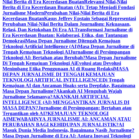
Nilai Berita di Era Kecerdasan Buatan
Relevansi Nilai-Nilai
Berita di Era Kecerdasan Buatan (AI): Tetap Menjadi Fondasi
Jurnalisme Modern
Perubahan Nilai-Nilai Berita di Era
Kecerdasan Buatan
Kasus Jeffrey Epstain Sebagai Representasi
Perubahan Nilai-Nilai Berita Dalam Journalism: Kekuasaan,
Relasi, Dan Ketokohan Di Era AI.
Transformasi Jurnalisme di
Era Kecerdasan Buatan: Kolaborasi, Etika, dan Tantangan
Demokrasi
Masa Depan Jurnalisme Ditengah Kemajuan
Teknologi Artificial Intelligence (AI)
Masa Depan Jurnalisme di
Tengah Kemajuan Teknologi AI
Jurnalisme di Persimpangan
Teknologi AI: Bertahan atau Berubah?
Masa Depan Jurnalisme
Di Tengah Kemajuan Teknologi Ai
Evolusi atau Devolusi
Menimbang Etika Penggunaan AI di Ruang Redaksi
MASA
DEPAN JURNALISME DI TENGAH KEMAJUAN
TEKNOLOGI ARTIFICAL INTELLIGENCE
Di Tengah
Kemajuan AI dan Ancaman Hoaks serta Deepfake, Bagaimana
Masa Depan Jurnalisme?
Akankah AI Mengubah Wajah
Jurnalisme Selamanya?
AKANKAH ARTIFICIAL
INTELLIGENCE (AI) MENGGANTIKAN JURNALIS DI
MASA DEPAN?
Jurnalisme di Persimpangan: Bertahan atau
Tergantikan oleh AI?
KEMAJUAN TEKNOLOGI
AI
MEWABAHNYA JURNALISME AI: ANCAMAN ATAU
PERUBAHAN BAGI KEHIDUPAN JURNALISTIK?
AI
Masuk Dunia Media Indonesia, Bagaimana Nasib Jurnalisme?
Masa Depan Jurnalisme di Era AI: Antara Inovasi Teknologi