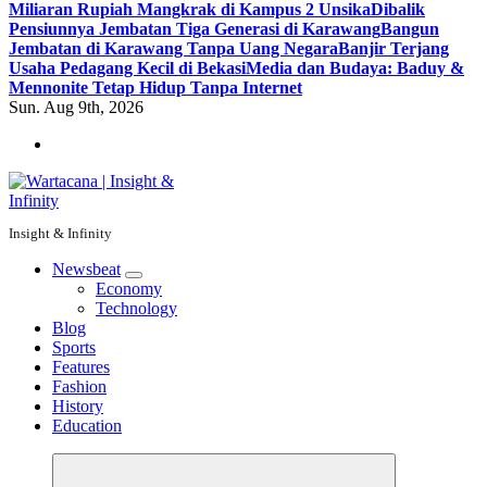
Miliaran Rupiah Mangkrak di Kampus 2 Unsika
Dibalik
Pensiunnya Jembatan Tiga Generasi di Karawang
Bangun
Jembatan di Karawang Tanpa Uang Negara
Banjir Terjang
Usaha Pedagang Kecil di Bekasi
Media dan Budaya: Baduy &
Mennonite Tetap Hidup Tanpa Internet
Sun. Aug 9th, 2026
Insight & Infinity
Newsbeat
Economy
Technology
Blog
Sports
Features
Fashion
History
Education