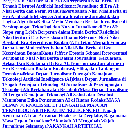
Pergeseran Nilai Berita di Era AI
Pergeseran Nilai Berita di
Tengah Disrupsi Artificial Intelligence
Jurnalisme di Era AI:
Nilai Berita dan Peran Manusia
Perubahan Nilai-Nilai Berita di
Era Artificial Intelligence: Antara Idealisme Jurnalistik dan
Logika Algoritma
Ketika Mesin Membaca Berita: Jurnalisme di
Persimpangan Teknologi dan Nurani
Jurnalisme di Era AI:
Siapa yang Lebih Berperan dalam Dunia Berita?
Redefinisi
Nilai Berita di Era Kecerdasan Buatan
Relevansi Nilai-Nilai
Berita di Era Kecerdasan Buatan (AI): Tetap Menjadi Fondasi
Jurnalisme Modern
Perubahan Nilai-Nilai Berita di Era
Kecerdasan Buatan
Kasus Jeffrey Epstain Sebagai Representasi
Perubahan Nilai-Nilai Berita Dalam Journalism: Kekuasaan,
Relasi, Dan Ketokohan Di Era AI.
Transformasi Jurnalisme di
Era Kecerdasan Buatan: Kolaborasi, Etika, dan Tantangan
Demokrasi
Masa Depan Jurnalisme Ditengah Kemajuan
Teknologi Artificial Intelligence (AI)
Masa Depan Jurnalisme di
Tengah Kemajuan Teknologi AI
Jurnalisme di Persimpangan
Teknologi AI: Bertahan atau Berubah?
Masa Depan Jurnalisme
Di Tengah Kemajuan Teknologi Ai
Evolusi atau Devolusi
Menimbang Etika Penggunaan AI di Ruang Redaksi
MASA
DEPAN JURNALISME DI TENGAH KEMAJUAN
TEKNOLOGI ARTIFICAL INTELLIGENCE
Di Tengah
Kemajuan AI dan Ancaman Hoaks serta Deepfake, Bagaimana
Masa Depan Jurnalisme?
Akankah AI Mengubah Wajah
Jurnalisme Selamanya?
AKANKAH ARTIFICIAL