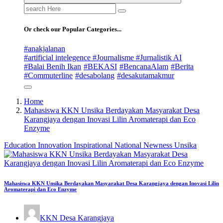
Search
for:
Or check our Popular Categories...
#anakjalanan
#artificial intelegence #Journalisme #Jurnalistik AI
#Balai Benih Ikan
#BEKASI
#BencanaAlam
#Berita
#Commuterline
#desabolang
#desakutamakmur
Home
Mahasiswa KKN Unsika Berdayakan Masyarakat Desa
Karangjaya dengan Inovasi Lilin Aromaterapi dan Eco
Enzyme
Education
Innovation
Inspirational
National
Newness
Unsika
Mahasiswa KKN Unsika Berdayakan Masyarakat Desa Karangjaya dengan Inovasi Lilin
Aromaterapi dan Eco Enzyme
KKN Desa Karangjaya