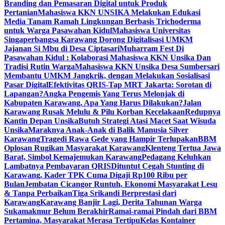
Branding dan Pemasaran Digital untuk Produk
Pertanian
Mahasiswa KKN UNSIKA Melakukan Edukasi
Media Tanam Ramah Lingkungan Berbasis Trichoderma
untuk Warga Pasawahan Kidul
Mahasiswa Universitas
Singaperbangsa Karawang Dorong Digitalisasi UMKM
Jajanan Si Mbu di Desa Ciptasari
Muharram Fest Di
Pasawahan Kidul : Kolaborasi Mahasiswa KKN Unsika Dan
Tradisi Rutin Warga
Mahasiswa KKN Unsika Desa Sumbersari
Membantu UMKM Jangkrik, dengan Melakukan Sosialisasi
Pasar Digital
Efektivitas QRIS-Tap MRT Jakarta: Sorotan di
Lapangan?
Angka Pengemis Yang Terus Melonjak di
Kabupaten Karawang. Apa Yang Harus Dilakukan?
Jalan
Karawang Rusak Melulu & Pilu Korban Kecelakaan
Redupnya
Kantin Depan Unsika
Butuh Strategi Atasi Macet Saat Wisuda
Unsika
Maraknya Anak-Anak di Balik Manusia Silver
Karawang
Tragedi Rawa Gede yang Hampir Terlupakan
BBM
Oplosan Rugikan Masyarakat Karawang
Klenteng Tertua Jawa
Barat, Simbol Kemajemukan Karawang
Pedagang Keluhkan
Lambatnya Pembayaran QRIS
Dituntut Cegah Stunting di
Karawang, Kader TPK Cuma Digaji Rp100 Ribu per
Bulan
Jembatan Cicangor Runtuh, Ekonomi Masyarakat Lesu
& Tanpa Perbaikan
Tiga Srikandi Berprestasi dari
Karawang
Karawang Banjir Lagi, Derita Tahunan Warga
Sukamakmur Belum Berakhir
Ramai-ramai Pindah dari BBM
Pertamina, Masyarakat Merasa Tertipu
Kelas Kontainer