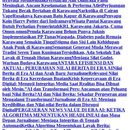
ternyata Membeludak
Peredaran Alat Olahraga Palsu
Meningkat, Ancam Keselamatan & Performa Atlet
Perjuangan
Tukang Becak Bertahan di Karawang
Narkotika di Cairan
Vape
Rusaknya Kawasan Batu Kapur di Karawang
Penyapu
Koin Harry Potter dari Indramayu
Wisata Pantai Karawang
Butuh Perhatian Pemerintah
KRL Karawang-Jakarta, Cuma
Omon-omon
Pemda Karawang Belum Punya Juknis
Implementasikan PP Tunas
Waspada, Diabetes pada Remaja
Karawang Semakin Tinggi
Stigma dan Sisi Lain Kehidupan
Anak Punk di Karawang
Semangat Generasi Muda Merawat
Tradisi Seren Taun Kuningan
Tersisihkan, Ada Sekolah Tak
Layak di Tengah Hutan Karawang
Menjaga Silat Godot,
Warisan Budaya Karawang
ANTARA EFISIENSI DAN
AKTUAL: PERUBAHAN NILAI BERITA DI ERA AI
Nilai
Berita di Era AI dan Arah Baru Jurnalisme
Relevansi Nilai
Berita di Era Kecerdasan Buatan
Krisis Kepercayaan di Era
Digital: Menguji Integritas Media Saat Realitas Bisa Dibuat
oleh Mesin.”
AI dan Transformasi Pers: Ancaman atau Peluang
bagi Nilai Berita?
AI dan Nilai Berita: Sekadar Pergeseran atau
Mengalami Transformasi?
Jurnalisme di Era AI: Menjaga
Kredibilitas dan Nilai-nilai Berita dalam Disrupsi
Digital
PERGESERAN NEWS VALUE DI ERA AI: KETIKA
ALGORITMA MENENTUKAN HEADLINE
AI dan Masa
Depan Jurnalisme: Menjaga Integritas di Tengah
Automasi
Ketika Algoritma Menentukan Layak Berita: