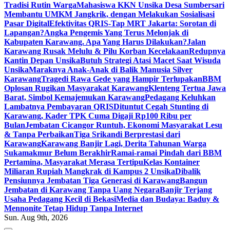
Tradisi Rutin Warga
Mahasiswa KKN Unsika Desa Sumbersari
Membantu UMKM Jangkrik, dengan Melakukan Sosialisasi
Pasar Digital
Efektivitas QRIS-Tap MRT Jakarta: Sorotan di
Lapangan?
Angka Pengemis Yang Terus Melonjak di
Kabupaten Karawang. Apa Yang Harus Dilakukan?
Jalan
Karawang Rusak Melulu & Pilu Korban Kecelakaan
Redupnya
Kantin Depan Unsika
Butuh Strategi Atasi Macet Saat Wisuda
Unsika
Maraknya Anak-Anak di Balik Manusia Silver
Karawang
Tragedi Rawa Gede yang Hampir Terlupakan
BBM
Oplosan Rugikan Masyarakat Karawang
Klenteng Tertua Jawa
Barat, Simbol Kemajemukan Karawang
Pedagang Keluhkan
Lambatnya Pembayaran QRIS
Dituntut Cegah Stunting di
Karawang, Kader TPK Cuma Digaji Rp100 Ribu per
Bulan
Jembatan Cicangor Runtuh, Ekonomi Masyarakat Lesu
& Tanpa Perbaikan
Tiga Srikandi Berprestasi dari
Karawang
Karawang Banjir Lagi, Derita Tahunan Warga
Sukamakmur Belum Berakhir
Ramai-ramai Pindah dari BBM
Pertamina, Masyarakat Merasa Tertipu
Kelas Kontainer
Miliaran Rupiah Mangkrak di Kampus 2 Unsika
Dibalik
Pensiunnya Jembatan Tiga Generasi di Karawang
Bangun
Jembatan di Karawang Tanpa Uang Negara
Banjir Terjang
Usaha Pedagang Kecil di Bekasi
Media dan Budaya: Baduy &
Mennonite Tetap Hidup Tanpa Internet
Sun. Aug 9th, 2026