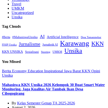
Travel
UMKM
Uncategorized
Unsika
Tag Clouds
AI
Artificial Intelligence
#MahasiswaUnsika
#Berita
Desa Tamanmekar
Karawang
KKN
Jurnalisme
Jurnalistik AI
FISIP Unsika
Unsika
KKN UNSIKA
Sosialisasi
UMKM
Stunting
You Missed
Berita
Economy
Education
Inspirational
Jawa Barat
KKN
Opini
Unsika
Mahasiswa KKN Unsika 2026 Kelompok 30 Buat Smart Water
Monitoring, Jaga Kualitas Air Tambak Ikan Desa
Cibogogirang
By
Kelas Semester Genap TA 2025-2026
August 2, 2026