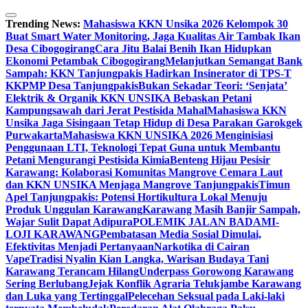
Skip
to
Trending News:
Mahasiswa KKN Unsika 2026 Kelompok 30
content
Buat Smart Water Monitoring, Jaga Kualitas Air Tambak Ikan
Desa Cibogogirang
Cara Jitu Balai Benih Ikan Hidupkan
Ekonomi Petambak Cibogogirang
Melanjutkan Semangat Bank
Sampah: KKN Tanjungpakis Hadirkan Insinerator di TPS-T
KKPMP Desa Tanjungpakis
Bukan Sekadar Teori: ‘Senjata’
Elektrik & Organik KKN UNSIKA Bebaskan Petani
Kampungsawah dari Jerat Pestisida Mahal
Mahasiswa KKN
Unsika Jaga Sisingaan Tetap Hidup di Desa Parakan Garokgek
Purwakarta
Mahasiswa KKN UNSIKA 2026 Menginisiasi
Penggunaan LTI, Teknologi Tepat Guna untuk Membantu
Petani Mengurangi Pestisida Kimia
Benteng Hijau Pesisir
Karawang: Kolaborasi Komunitas Mangrove Cemara Laut
dan KKN UNSIKA Menjaga Mangrove Tanjungpakis
Timun
Apel Tanjungpakis: Potensi Hortikultura Lokal Menuju
Produk Unggulan Karawang
Karawang Masih Banjir Sampah,
Wajar Sulit Dapat Adipura
POLEMIK JALAN BADAMI-
LOJI KARAWANG
Pembatasan Media Sosial Dimulai,
Efektivitas Menjadi Pertanyaan
Narkotika di Cairan
Vape
Tradisi Nyalin Kian Langka, Warisan Budaya Tani
Karawang Terancam Hilang
Underpass Gorowong Karawang
Sering Berlubang
Jejak Konflik Agraria Telukjambe Karawang
dan Luka yang Tertinggal
Pelecehan Seksual pada Laki-laki