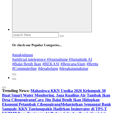
Search
for:
Or check our Popular Categories...
#anakjalanan
#artificial intelegence #Journalisme #Jurnalistik AI
#Balai Benih Ikan
#BEKASI
#BencanaAlam
#Berita
#Commuterline
#desabolang
#desakutamakmur
Trending News:
Mahasiswa KKN Unsika 2026 Kelompok 30
Buat Smart Water Monitoring, Jaga Kualitas Air Tambak Ikan
Desa Cibogogirang
Cara Jitu Balai Benih Ikan Hidupkan
Ekonomi Petambak Cibogogirang
Melanjutkan Semangat Bank
Sampah: KKN Tanjungpakis Hadirkan Insinerator di TPS-T