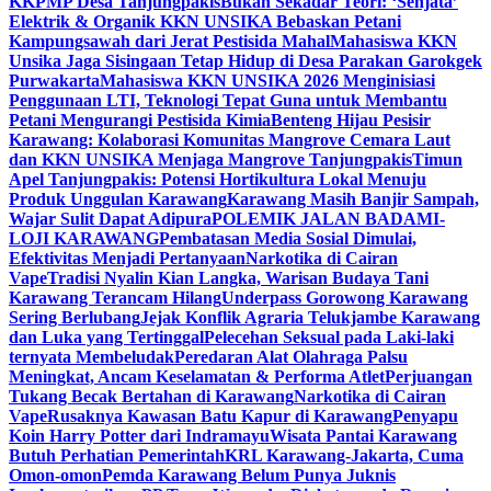
KKPMP Desa Tanjungpakis
Bukan Sekadar Teori: ‘Senjata’
Elektrik & Organik KKN UNSIKA Bebaskan Petani
Kampungsawah dari Jerat Pestisida Mahal
Mahasiswa KKN
Unsika Jaga Sisingaan Tetap Hidup di Desa Parakan Garokgek
Purwakarta
Mahasiswa KKN UNSIKA 2026 Menginisiasi
Penggunaan LTI, Teknologi Tepat Guna untuk Membantu
Petani Mengurangi Pestisida Kimia
Benteng Hijau Pesisir
Karawang: Kolaborasi Komunitas Mangrove Cemara Laut
dan KKN UNSIKA Menjaga Mangrove Tanjungpakis
Timun
Apel Tanjungpakis: Potensi Hortikultura Lokal Menuju
Produk Unggulan Karawang
Karawang Masih Banjir Sampah,
Wajar Sulit Dapat Adipura
POLEMIK JALAN BADAMI-
LOJI KARAWANG
Pembatasan Media Sosial Dimulai,
Efektivitas Menjadi Pertanyaan
Narkotika di Cairan
Vape
Tradisi Nyalin Kian Langka, Warisan Budaya Tani
Karawang Terancam Hilang
Underpass Gorowong Karawang
Sering Berlubang
Jejak Konflik Agraria Telukjambe Karawang
dan Luka yang Tertinggal
Pelecehan Seksual pada Laki-laki
ternyata Membeludak
Peredaran Alat Olahraga Palsu
Meningkat, Ancam Keselamatan & Performa Atlet
Perjuangan
Tukang Becak Bertahan di Karawang
Narkotika di Cairan
Vape
Rusaknya Kawasan Batu Kapur di Karawang
Penyapu
Koin Harry Potter dari Indramayu
Wisata Pantai Karawang
Butuh Perhatian Pemerintah
KRL Karawang-Jakarta, Cuma
Omon-omon
Pemda Karawang Belum Punya Juknis