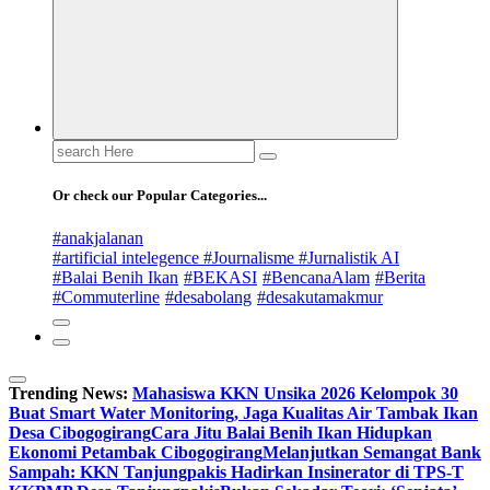
Search
for:
Or check our Popular Categories...
#anakjalanan
#artificial intelegence #Journalisme #Jurnalistik AI
#Balai Benih Ikan
#BEKASI
#BencanaAlam
#Berita
#Commuterline
#desabolang
#desakutamakmur
Trending News:
Mahasiswa KKN Unsika 2026 Kelompok 30
Buat Smart Water Monitoring, Jaga Kualitas Air Tambak Ikan
Desa Cibogogirang
Cara Jitu Balai Benih Ikan Hidupkan
Ekonomi Petambak Cibogogirang
Melanjutkan Semangat Bank
Sampah: KKN Tanjungpakis Hadirkan Insinerator di TPS-T