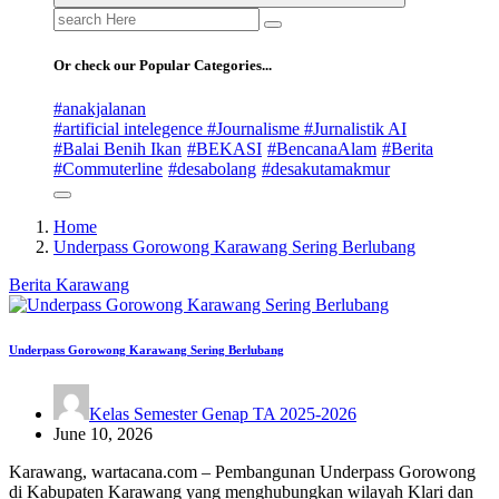
Search
for:
Or check our Popular Categories...
#anakjalanan
#artificial intelegence #Journalisme #Jurnalistik AI
#Balai Benih Ikan
#BEKASI
#BencanaAlam
#Berita
#Commuterline
#desabolang
#desakutamakmur
Home
Underpass Gorowong Karawang Sering Berlubang
Berita
Karawang
Underpass Gorowong Karawang Sering Berlubang
Kelas Semester Genap TA 2025-2026
June 10, 2026
Karawang, wartacana.com – Pembangunan Underpass Gorowong
di Kabupaten Karawang yang menghubungkan wilayah Klari dan