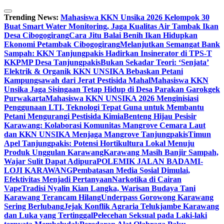
Skip
to
Trending News:
Mahasiswa KKN Unsika 2026 Kelompok 30
content
Buat Smart Water Monitoring, Jaga Kualitas Air Tambak Ikan
Desa Cibogogirang
Cara Jitu Balai Benih Ikan Hidupkan
Ekonomi Petambak Cibogogirang
Melanjutkan Semangat Bank
Sampah: KKN Tanjungpakis Hadirkan Insinerator di TPS-T
KKPMP Desa Tanjungpakis
Bukan Sekadar Teori: ‘Senjata’
Elektrik & Organik KKN UNSIKA Bebaskan Petani
Kampungsawah dari Jerat Pestisida Mahal
Mahasiswa KKN
Unsika Jaga Sisingaan Tetap Hidup di Desa Parakan Garokgek
Purwakarta
Mahasiswa KKN UNSIKA 2026 Menginisiasi
Penggunaan LTI, Teknologi Tepat Guna untuk Membantu
Petani Mengurangi Pestisida Kimia
Benteng Hijau Pesisir
Karawang: Kolaborasi Komunitas Mangrove Cemara Laut
dan KKN UNSIKA Menjaga Mangrove Tanjungpakis
Timun
Apel Tanjungpakis: Potensi Hortikultura Lokal Menuju
Produk Unggulan Karawang
Karawang Masih Banjir Sampah,
Wajar Sulit Dapat Adipura
POLEMIK JALAN BADAMI-
LOJI KARAWANG
Pembatasan Media Sosial Dimulai,
Efektivitas Menjadi Pertanyaan
Narkotika di Cairan
Vape
Tradisi Nyalin Kian Langka, Warisan Budaya Tani
Karawang Terancam Hilang
Underpass Gorowong Karawang
Sering Berlubang
Jejak Konflik Agraria Telukjambe Karawang
dan Luka yang Tertinggal
Pelecehan Seksual pada Laki-laki