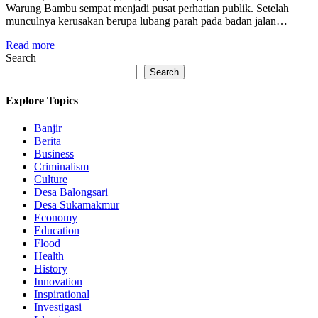
Warung Bambu sempat menjadi pusat perhatian publik. Setelah
munculnya kerusakan berupa lubang parah pada badan jalan…
Read more
Search
Search
Explore Topics
Banjir
Berita
Business
Criminalism
Culture
Desa Balongsari
Desa Sukamakmur
Economy
Education
Flood
Health
History
Innovation
Inspirational
Investigasi