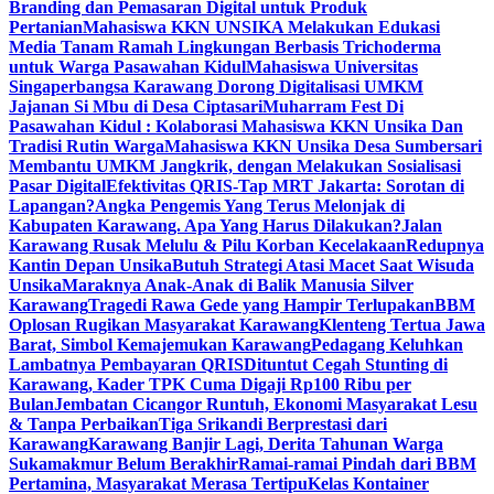
Branding dan Pemasaran Digital untuk Produk
Pertanian
Mahasiswa KKN UNSIKA Melakukan Edukasi
Media Tanam Ramah Lingkungan Berbasis Trichoderma
untuk Warga Pasawahan Kidul
Mahasiswa Universitas
Singaperbangsa Karawang Dorong Digitalisasi UMKM
Jajanan Si Mbu di Desa Ciptasari
Muharram Fest Di
Pasawahan Kidul : Kolaborasi Mahasiswa KKN Unsika Dan
Tradisi Rutin Warga
Mahasiswa KKN Unsika Desa Sumbersari
Membantu UMKM Jangkrik, dengan Melakukan Sosialisasi
Pasar Digital
Efektivitas QRIS-Tap MRT Jakarta: Sorotan di
Lapangan?
Angka Pengemis Yang Terus Melonjak di
Kabupaten Karawang. Apa Yang Harus Dilakukan?
Jalan
Karawang Rusak Melulu & Pilu Korban Kecelakaan
Redupnya
Kantin Depan Unsika
Butuh Strategi Atasi Macet Saat Wisuda
Unsika
Maraknya Anak-Anak di Balik Manusia Silver
Karawang
Tragedi Rawa Gede yang Hampir Terlupakan
BBM
Oplosan Rugikan Masyarakat Karawang
Klenteng Tertua Jawa
Barat, Simbol Kemajemukan Karawang
Pedagang Keluhkan
Lambatnya Pembayaran QRIS
Dituntut Cegah Stunting di
Karawang, Kader TPK Cuma Digaji Rp100 Ribu per
Bulan
Jembatan Cicangor Runtuh, Ekonomi Masyarakat Lesu
& Tanpa Perbaikan
Tiga Srikandi Berprestasi dari
Karawang
Karawang Banjir Lagi, Derita Tahunan Warga
Sukamakmur Belum Berakhir
Ramai-ramai Pindah dari BBM
Pertamina, Masyarakat Merasa Tertipu
Kelas Kontainer