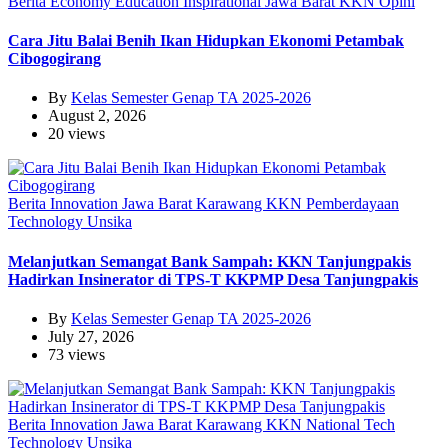
Berita
Economy
Education
Inspirational
Jawa Barat
KKN
Opini
Cara Jitu Balai Benih Ikan Hidupkan Ekonomi Petambak
Cibogogirang
By
Kelas Semester Genap TA 2025-2026
August 2, 2026
20 views
Berita
Innovation
Jawa Barat
Karawang
KKN
Pemberdayaan
Technology
Unsika
Melanjutkan Semangat Bank Sampah: KKN Tanjungpakis
Hadirkan Insinerator di TPS-T KKPMP Desa Tanjungpakis
By
Kelas Semester Genap TA 2025-2026
July 27, 2026
73 views
Berita
Innovation
Jawa Barat
Karawang
KKN
National
Tech
Technology
Unsika