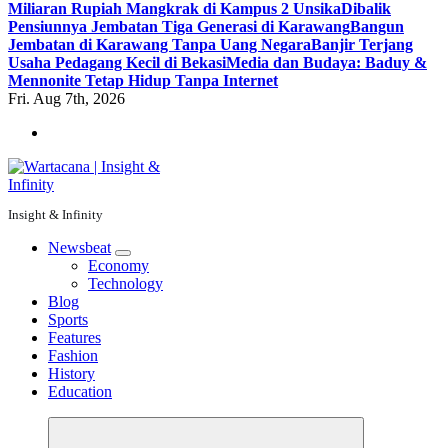
Miliaran Rupiah Mangkrak di Kampus 2 Unsika
Dibalik
Pensiunnya Jembatan Tiga Generasi di Karawang
Bangun
Jembatan di Karawang Tanpa Uang Negara
Banjir Terjang
Usaha Pedagang Kecil di Bekasi
Media dan Budaya: Baduy &
Mennonite Tetap Hidup Tanpa Internet
Fri. Aug 7th, 2026
Insight & Infinity
Newsbeat
Economy
Technology
Blog
Sports
Features
Fashion
History
Education