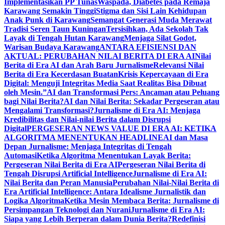
Implementasikan PP Tunas
Waspada, Diabetes pada Remaja
Karawang Semakin Tinggi
Stigma dan Sisi Lain Kehidupan
Anak Punk di Karawang
Semangat Generasi Muda Merawat
Tradisi Seren Taun Kuningan
Tersisihkan, Ada Sekolah Tak
Layak di Tengah Hutan Karawang
Menjaga Silat Godot,
Warisan Budaya Karawang
ANTARA EFISIENSI DAN
AKTUAL: PERUBAHAN NILAI BERITA DI ERA AI
Nilai
Berita di Era AI dan Arah Baru Jurnalisme
Relevansi Nilai
Berita di Era Kecerdasan Buatan
Krisis Kepercayaan di Era
Digital: Menguji Integritas Media Saat Realitas Bisa Dibuat
oleh Mesin.”
AI dan Transformasi Pers: Ancaman atau Peluang
bagi Nilai Berita?
AI dan Nilai Berita: Sekadar Pergeseran atau
Mengalami Transformasi?
Jurnalisme di Era AI: Menjaga
Kredibilitas dan Nilai-nilai Berita dalam Disrupsi
Digital
PERGESERAN NEWS VALUE DI ERA AI: KETIKA
ALGORITMA MENENTUKAN HEADLINE
AI dan Masa
Depan Jurnalisme: Menjaga Integritas di Tengah
Automasi
Ketika Algoritma Menentukan Layak Berita:
Pergeseran Nilai Berita di Era AI
Pergeseran Nilai Berita di
Tengah Disrupsi Artificial Intelligence
Jurnalisme di Era AI:
Nilai Berita dan Peran Manusia
Perubahan Nilai-Nilai Berita di
Era Artificial Intelligence: Antara Idealisme Jurnalistik dan
Logika Algoritma
Ketika Mesin Membaca Berita: Jurnalisme di
Persimpangan Teknologi dan Nurani
Jurnalisme di Era AI:
Siapa yang Lebih Berperan dalam Dunia Berita?
Redefinisi