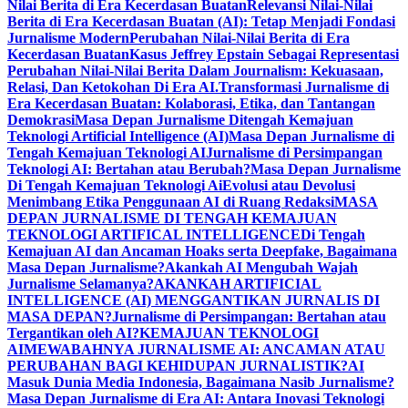
Nilai Berita di Era Kecerdasan Buatan
Relevansi Nilai-Nilai
Berita di Era Kecerdasan Buatan (AI): Tetap Menjadi Fondasi
Jurnalisme Modern
Perubahan Nilai-Nilai Berita di Era
Kecerdasan Buatan
Kasus Jeffrey Epstain Sebagai Representasi
Perubahan Nilai-Nilai Berita Dalam Journalism: Kekuasaan,
Relasi, Dan Ketokohan Di Era AI.
Transformasi Jurnalisme di
Era Kecerdasan Buatan: Kolaborasi, Etika, dan Tantangan
Demokrasi
Masa Depan Jurnalisme Ditengah Kemajuan
Teknologi Artificial Intelligence (AI)
Masa Depan Jurnalisme di
Tengah Kemajuan Teknologi AI
Jurnalisme di Persimpangan
Teknologi AI: Bertahan atau Berubah?
Masa Depan Jurnalisme
Di Tengah Kemajuan Teknologi Ai
Evolusi atau Devolusi
Menimbang Etika Penggunaan AI di Ruang Redaksi
MASA
DEPAN JURNALISME DI TENGAH KEMAJUAN
TEKNOLOGI ARTIFICAL INTELLIGENCE
Di Tengah
Kemajuan AI dan Ancaman Hoaks serta Deepfake, Bagaimana
Masa Depan Jurnalisme?
Akankah AI Mengubah Wajah
Jurnalisme Selamanya?
AKANKAH ARTIFICIAL
INTELLIGENCE (AI) MENGGANTIKAN JURNALIS DI
MASA DEPAN?
Jurnalisme di Persimpangan: Bertahan atau
Tergantikan oleh AI?
KEMAJUAN TEKNOLOGI
AI
MEWABAHNYA JURNALISME AI: ANCAMAN ATAU
PERUBAHAN BAGI KEHIDUPAN JURNALISTIK?
AI
Masuk Dunia Media Indonesia, Bagaimana Nasib Jurnalisme?
Masa Depan Jurnalisme di Era AI: Antara Inovasi Teknologi