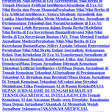
Pergeseran Nilai Berita di Era AI
Pergeseran Nilai Berita di
Tengah Disrupsi Artificial Intelligence
Jurnalisme di Era AI:
Nilai Berita dan Peran Manusia
Perubahan Nilai-Nilai Berita di
Era Artificial Intelligence: Antara Idealisme Jurnalistik dan
Logika Algoritma
Ketika Mesin Membaca Berita: Jurnalisme di
Persimpangan Teknologi dan Nurani
Jurnalisme di Era AI:
Siapa yang Lebih Berperan dalam Dunia Berita?
Redefinisi
Nilai Berita di Era Kecerdasan Buatan
Relevansi Nilai-Nilai
Berita di Era Kecerdasan Buatan (AI): Tetap Menjadi Fondasi
Jurnalisme Modern
Perubahan Nilai-Nilai Berita di Era
Kecerdasan Buatan
Kasus Jeffrey Epstain Sebagai Representasi
Perubahan Nilai-Nilai Berita Dalam Journalism: Kekuasaan,
Relasi, Dan Ketokohan Di Era AI.
Transformasi Jurnalisme di
Era Kecerdasan Buatan: Kolaborasi, Etika, dan Tantangan
Demokrasi
Masa Depan Jurnalisme Ditengah Kemajuan
Teknologi Artificial Intelligence (AI)
Masa Depan Jurnalisme di
Tengah Kemajuan Teknologi AI
Jurnalisme di Persimpangan
Teknologi AI: Bertahan atau Berubah?
Masa Depan Jurnalisme
Di Tengah Kemajuan Teknologi Ai
Evolusi atau Devolusi
Menimbang Etika Penggunaan AI di Ruang Redaksi
MASA
DEPAN JURNALISME DI TENGAH KEMAJUAN
TEKNOLOGI ARTIFICAL INTELLIGENCE
Di Tengah
Kemajuan AI dan Ancaman Hoaks serta Deepfake, Bagaimana
Masa Depan Jurnalisme?
Akankah AI Mengubah Wajah
Jurnalisme Selamanya?
AKANKAH ARTIFICIAL