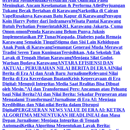
ternyata Membeludak
Peredaran Alat Olahraga Palsu
Meningkat, Ancam Keselamatan & Performa Atlet
Perjuangan
Tukang Becak Bertahan di Karawang
Narkotika di Cairan
Vape
Rusaknya Kawasan Batu Kapur di Karawang
Penyapu
Koin Harry Potter dari Indramayu
Wisata Pantai Karawang
Butuh Perhatian Pemerintah
KRL Karawang-Jakarta, Cuma
Omon-omon
Pemda Karawang Belum Punya Juknis
Implementasikan PP Tunas
Waspada, Diabetes pada Remaja
Karawang Semakin Tinggi
Stigma dan Sisi Lain Kehidupan
Anak Punk di Karawang
Semangat Generasi Muda Merawat
Tradisi Seren Taun Kuningan
Tersisihkan, Ada Sekolah Tak
Layak di Tengah Hutan Karawang
Menjaga Silat Godot,
Warisan Budaya Karawang
ANTARA EFISIENSI DAN
AKTUAL: PERUBAHAN NILAI BERITA DI ERA AI
Nilai
Berita di Era AI dan Arah Baru Jurnalisme
Relevansi Nilai
Berita di Era Kecerdasan Buatan
Krisis Kepercayaan di Era
Digital: Menguji Integritas Media Saat Realitas Bisa Dibuat
oleh Mesin.”
AI dan Transformasi Pers: Ancaman atau Peluang
bagi Nilai Berita?
AI dan Nilai Berita: Sekadar Pergeseran atau
Mengalami Transformasi?
Jurnalisme di Era AI: Menjaga
Kredibilitas dan Nilai-nilai Berita dalam Disrupsi
Digital
PERGESERAN NEWS VALUE DI ERA AI: KETIKA
ALGORITMA MENENTUKAN HEADLINE
AI dan Masa
Depan Jurnalisme: Menjaga Integritas di Tengah
Automasi
Ketika Algoritma Menentukan Layak Berita: