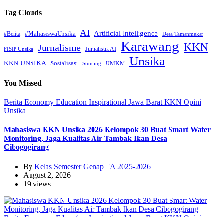
Tag Clouds
AI
Artificial Intelligence
#MahasiswaUnsika
#Berita
Desa Tamanmekar
Karawang
KKN
Jurnalisme
Jurnalistik AI
FISIP Unsika
Unsika
KKN UNSIKA
Sosialisasi
UMKM
Stunting
You Missed
Berita
Economy
Education
Inspirational
Jawa Barat
KKN
Opini
Unsika
Mahasiswa KKN Unsika 2026 Kelompok 30 Buat Smart Water
Monitoring, Jaga Kualitas Air Tambak Ikan Desa
Cibogogirang
By
Kelas Semester Genap TA 2025-2026
August 2, 2026
19 views