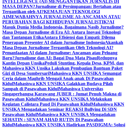
INTELLIGENCE (AI) MENGGANTIKAN JURNALIS DI
MASA DEPAN?
Jurnalisme di Persimpangan: Bertahan atau
Tergantikan oleh AI?
KEMAJUAN TEKNOLOGI
AI
MEWABAHNYA JURNALISME AI: ANCAMAN ATAU
PERUBAHAN BAGI KEHIDUPAN JURNALISTIK?
AI
Masuk Dunia Media Indonesia, Bagaimana Nasib Jurnalisme?
Masa Depan Jurnalisme di Era AI: Antara Inovasi Teknologi
dan Tantangan Etika
Antara Efisiensi dan Empati: Dilema
Penerapan Presenter AI dalam Jurnalisme Indonesia
Akankah
Masa Depan Jurnalisme Tergantikan Oleh Teknologi AI?
Pemanfaatan AI dalam Jurnalisme: Ancaman atau Peluang
Baru?
Jurnalisme dan AI: Bagai Dua Mata Pisau
Redupnya
Kantin Depan Unsika
Peduli Stunting, Kepala Desa, KPM, dan
Mahasiswa KKN Unsika Lakukan Pembagian Bantuan Paket
Gizi di Desa Sumbersari
Mahasiswa KKN UNSIKA Semangat
Ceria dalam Maghrib Mengaji Anak-anak Di Pasawahan
Kidul
Mahasiswa KKN UNSIKA Galakkan Budaya Pilah
Sampah di Pasawahan Kidul
Mahasiswa Universitas
Singaperbangsa Karawang JUBER : Jumat Penuh Makna di
Pasawahan Kidul
Mahasiswa KKN UNSIKA Melakukan
Kegiatan Calistara Paud Di Pasawahan Kidul
Mahasiswa KKN
UNSIKA Mengadakan Seminar REAKSI Bullying Di SDN
Pasawahan Kidul
Mahasiswa KKN UNSIKA Mengadakan
SEHATIN : SENAM AHAD RUTIN Di Pasawahan
Kidul
Mahasiswa KKN UNSIKA Hadirkan PASDIGMA: Solusi