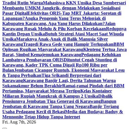
Tradisi Rutin Warga
Mahasiswa KKN Unsika Desa Sumbersari
Membantu UMKM Jangkrik, dengan Melakukan Sosialisasi
Pasar Digital
Efektivitas QRIS-Tap MRT Jakarta: Sorotan di
Lapangan?
Angka Pengemis Yang Terus Melonjak di
Kabupaten Karawang. Apa Yang Harus Dilakukan?
Jalan
Karawang Rusak Melulu & Pilu Korban Kecelakaan
Redupnya
Kantin Depan Unsika
Butuh Strategi Atasi Macet Saat Wisuda
Unsika
Maraknya Anak-Anak di Balik Manusia Silver
Karawang
Tragedi Rawa Gede yang Hampir Terlupakan
BBM
Oplosan Rugikan Masyarakat Karawang
Klenteng Tertua Jawa
Barat, Simbol Kemajemukan Karawang
Pedagang Keluhkan
Lambatnya Pembayaran QRIS
Dituntut Cegah Stunting di
Karawang, Kader TPK Cuma Digaji Rp100 Ribu per
Bulan
Jembatan Cicangor Runtuh, Ekonomi Masyarakat Lesu
& Tanpa Perbaikan
Tiga Srikandi Berprestasi dari
Karawang
Karawang Banjir Lagi, Derita Tahunan Warga
Sukamakmur Belum Berakhir
Ramai-ramai Pindah dari BBM
Pertamina, Masyarakat Merasa Tertipu
Kelas Kontainer
Miliaran Rupiah Mangkrak di Kampus 2 Unsika
Dibalik
Pensiunnya Jembatan Tiga Generasi di Karawang
Bangun
Jembatan di Karawang Tanpa Uang Negara
Banjir Terjang
Usaha Pedagang Kecil di Bekasi
Media dan Budaya: Baduy &
Mennonite Tetap Hidup Tanpa Internet
Fri. Aug 7th, 2026