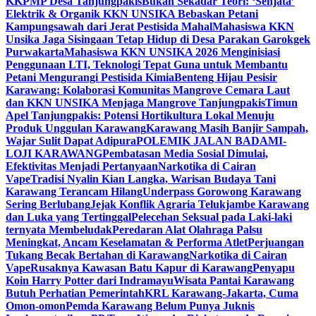
KKPMP Desa Tanjungpakis
Bukan Sekadar Teori: ‘Senjata’
Elektrik & Organik KKN UNSIKA Bebaskan Petani
Kampungsawah dari Jerat Pestisida Mahal
Mahasiswa KKN
Unsika Jaga Sisingaan Tetap Hidup di Desa Parakan Garokgek
Purwakarta
Mahasiswa KKN UNSIKA 2026 Menginisiasi
Penggunaan LTI, Teknologi Tepat Guna untuk Membantu
Petani Mengurangi Pestisida Kimia
Benteng Hijau Pesisir
Karawang: Kolaborasi Komunitas Mangrove Cemara Laut
dan KKN UNSIKA Menjaga Mangrove Tanjungpakis
Timun
Apel Tanjungpakis: Potensi Hortikultura Lokal Menuju
Produk Unggulan Karawang
Karawang Masih Banjir Sampah,
Wajar Sulit Dapat Adipura
POLEMIK JALAN BADAMI-
LOJI KARAWANG
Pembatasan Media Sosial Dimulai,
Efektivitas Menjadi Pertanyaan
Narkotika di Cairan
Vape
Tradisi Nyalin Kian Langka, Warisan Budaya Tani
Karawang Terancam Hilang
Underpass Gorowong Karawang
Sering Berlubang
Jejak Konflik Agraria Telukjambe Karawang
dan Luka yang Tertinggal
Pelecehan Seksual pada Laki-laki
ternyata Membeludak
Peredaran Alat Olahraga Palsu
Meningkat, Ancam Keselamatan & Performa Atlet
Perjuangan
Tukang Becak Bertahan di Karawang
Narkotika di Cairan
Vape
Rusaknya Kawasan Batu Kapur di Karawang
Penyapu
Koin Harry Potter dari Indramayu
Wisata Pantai Karawang
Butuh Perhatian Pemerintah
KRL Karawang-Jakarta, Cuma
Omon-omon
Pemda Karawang Belum Punya Juknis