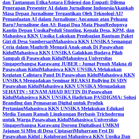
dan Tantangan Etika
Antara Efisiensi dan Empati: Dilema
Penerapan Presenter AI dalam Jurnalisme Indonesia
Akankah
Masa Depan Jurnalisme Tergantikan Oleh Teknologi AI?
Pemanfaatan AI dalam Jurnalisme: Ancaman atau Peluang
Baru?
Jurnalisme dan AI: Bagai Dua Mata Pisau
Redupnya
Kantin Depan Unsika
Peduli Stunting, Kepala Desa, KPM, dan
Mahasiswa KKN Unsika Lakukan Pembagian Bantuan Paket
Gizi di Desa Sumbersari
Mahasiswa KKN UNSIKA Semangat
Ceria dalam Maghrib Mengaji Anak-anak Di Pasawahan
Kidul
Mahasiswa KKN UNSIKA Galakkan Budaya Pilah
Sampah di Pasawahan Kidul
Mahasiswa Universitas
Singaperbangsa Karawang JUBER : Jumat Penuh Makna di
Pasawahan Kidul
Mahasiswa KKN UNSIKA Melakukan
Kegiatan Calistara Paud Di Pasawahan Kidul
Mahasiswa KKN
UNSIKA Mengadakan Seminar REAKSI Bullying Di SDN
Pasawahan Kidul
Mahasiswa KKN UNSIKA Mengadakan
SEHATIN : SENAM AHAD RUTIN Di Pasawahan
Kidul
Mahasiswa KKN UNSIKA Hadirkan PASDIGMA: Solusi
Branding dan Pemasaran Digital untuk Produk
Pertanian
Mahasiswa KKN UNSIKA Melakukan Edukasi
Media Tanam Ramah Lingkungan Berbasis Trichoderma
untuk Warga Pasawahan Kidul
Mahasiswa Universitas
Singaperbangsa Karawang Dorong Digitalisasi UMKM
Jajanan Si Mbu di Desa Ciptasari
Muharram Fest Di
Pasawahan Kidul : Kolaborasi Mahasiswa KKN Unsika Dan