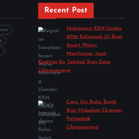
Recent Post
Mahasiswa KKN Unsika
gence
2026 Kelompok 30 Buat
g
Smart Water
A
Monitoring, Jaga
Kualitas Air Tambak Ikan Desa
Cibogogirang
by Kelas Semester Genap TA 2025-
2026
August 2, 2026
Cara Jitu Balai Benih
Ikan Hidupkan Ekonomi
Petambak
Cibogogirang
by Kelas Semester Genap TA 2025-