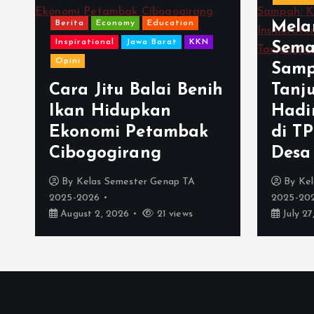
Berita
Economy
Education
Mela
Inspirational
Jawa Barat
KKN
Sema
Opini
Samp
Cara Jitu Balai Benih
Tanj
Ikan Hidupkan
Hadi
Ekonomi Petambak
di T
Cibogogirang
Desa
By
Kelas Semester Genap TA
By
Kel
2025-2026
2025-20
August 2, 2026
21 views
July 27