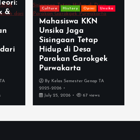
eori:
Culture
History
Opini
Unsika
k &
Mahasiswa KKN
an
Unsika Jaga
Sisingaan Tetap
dari
Hidup di Desa
Parakan Garokgek
Purwakarta
 TA
By
Kelas Semester Genap TA
2025-2026
s
July 25, 2026
67 views