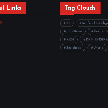
ul Links
Tag Clouds
gy
AI
Artificial Intelli
Jurnalisme
Karawan
KKN
KKN UNSIK
Sosialisasi
Unsika