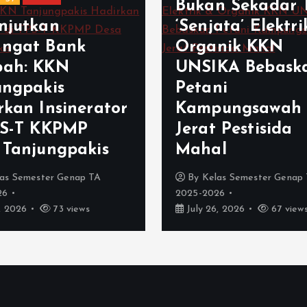
Bukan Sekadar T
njutkan
‘Senjata’ Elektri
ngat Bank
Organik KKN
ah: KKN
UNSIKA Bebask
ungpakis
Petani
rkan Insinerator
Kampungsawah 
PS-T KKPMP
Jerat Pestisida
 Tanjungpakis
Mahal
as Semester Genap TA
By
Kelas Semester Genap
26
2025-2026
, 2026
73 views
July 26, 2026
67 view