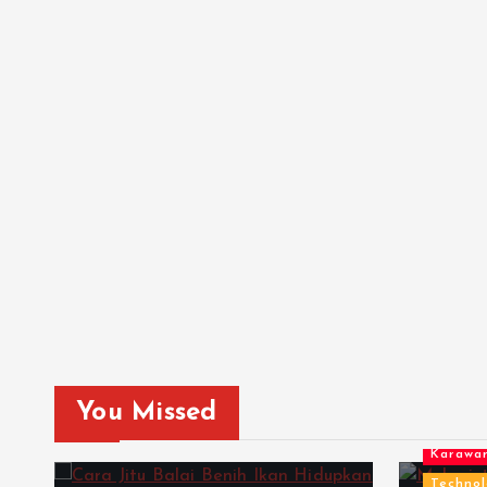
You Missed
Berita
Karawa
Technol