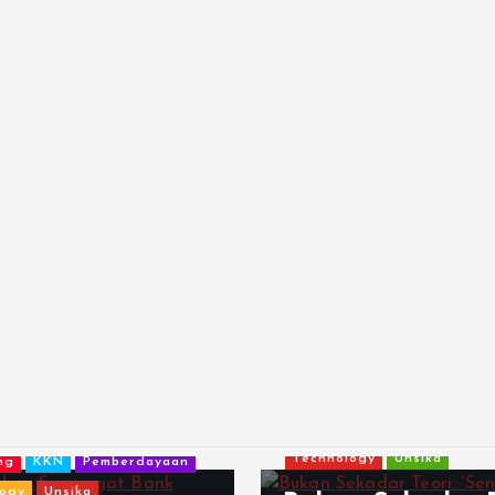
Berita
Innovation
Jawa 
Karawang
KKN
Nationa
Innovation
Jawa Barat
Technology
Unsika
ng
KKN
Pemberdayaan
ogy
Unsika