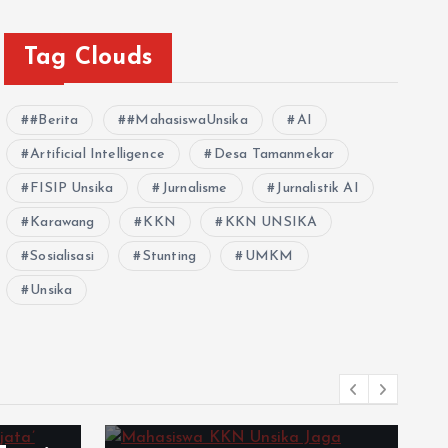
Tag Clouds
#Berita
#MahasiswaUnsika
AI
Artificial Intelligence
Desa Tamanmekar
FISIP Unsika
Jurnalisme
Jurnalistik AI
Karawang
KKN
KKN UNSIKA
Sosialisasi
Stunting
UMKM
Unsika
Barat
l
Tech