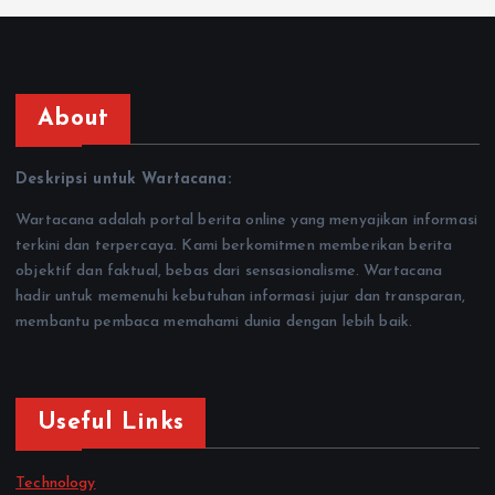
About
Deskripsi untuk Wartacana:
Wartacana adalah portal berita online yang menyajikan informasi
terkini dan terpercaya. Kami berkomitmen memberikan berita
objektif dan faktual, bebas dari sensasionalisme. Wartacana
hadir untuk memenuhi kebutuhan informasi jujur dan transparan,
membantu pembaca memahami dunia dengan lebih baik.
Useful Links
Technology