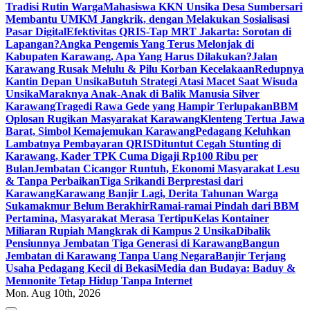
Tradisi Rutin Warga
Mahasiswa KKN Unsika Desa Sumbersari
Membantu UMKM Jangkrik, dengan Melakukan Sosialisasi
Pasar Digital
Efektivitas QRIS-Tap MRT Jakarta: Sorotan di
Lapangan?
Angka Pengemis Yang Terus Melonjak di
Kabupaten Karawang. Apa Yang Harus Dilakukan?
Jalan
Karawang Rusak Melulu & Pilu Korban Kecelakaan
Redupnya
Kantin Depan Unsika
Butuh Strategi Atasi Macet Saat Wisuda
Unsika
Maraknya Anak-Anak di Balik Manusia Silver
Karawang
Tragedi Rawa Gede yang Hampir Terlupakan
BBM
Oplosan Rugikan Masyarakat Karawang
Klenteng Tertua Jawa
Barat, Simbol Kemajemukan Karawang
Pedagang Keluhkan
Lambatnya Pembayaran QRIS
Dituntut Cegah Stunting di
Karawang, Kader TPK Cuma Digaji Rp100 Ribu per
Bulan
Jembatan Cicangor Runtuh, Ekonomi Masyarakat Lesu
& Tanpa Perbaikan
Tiga Srikandi Berprestasi dari
Karawang
Karawang Banjir Lagi, Derita Tahunan Warga
Sukamakmur Belum Berakhir
Ramai-ramai Pindah dari BBM
Pertamina, Masyarakat Merasa Tertipu
Kelas Kontainer
Miliaran Rupiah Mangkrak di Kampus 2 Unsika
Dibalik
Pensiunnya Jembatan Tiga Generasi di Karawang
Bangun
Jembatan di Karawang Tanpa Uang Negara
Banjir Terjang
Usaha Pedagang Kecil di Bekasi
Media dan Budaya: Baduy &
Mennonite Tetap Hidup Tanpa Internet
Mon. Aug 10th, 2026