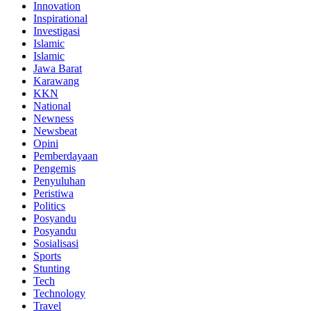
Innovation
Inspirational
Investigasi
Islamic
Islamic
Jawa Barat
Karawang
KKN
National
Newness
Newsbeat
Opini
Pemberdayaan
Pengemis
Penyuluhan
Peristiwa
Politics
Posyandu
Posyandu
Sosialisasi
Sports
Stunting
Tech
Technology
Travel