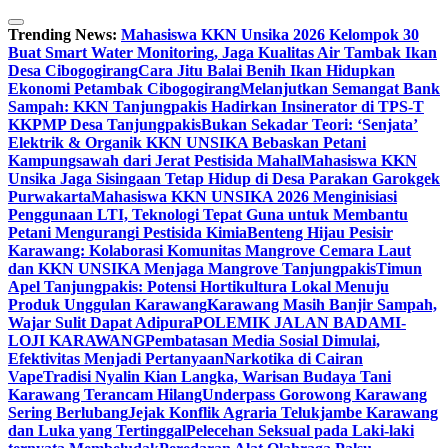
Skip
to
Trending News:
Mahasiswa KKN Unsika 2026 Kelompok 30
content
Buat Smart Water Monitoring, Jaga Kualitas Air Tambak Ikan
Desa Cibogogirang
Cara Jitu Balai Benih Ikan Hidupkan
Ekonomi Petambak Cibogogirang
Melanjutkan Semangat Bank
Sampah: KKN Tanjungpakis Hadirkan Insinerator di TPS-T
KKPMP Desa Tanjungpakis
Bukan Sekadar Teori: ‘Senjata’
Elektrik & Organik KKN UNSIKA Bebaskan Petani
Kampungsawah dari Jerat Pestisida Mahal
Mahasiswa KKN
Unsika Jaga Sisingaan Tetap Hidup di Desa Parakan Garokgek
Purwakarta
Mahasiswa KKN UNSIKA 2026 Menginisiasi
Penggunaan LTI, Teknologi Tepat Guna untuk Membantu
Petani Mengurangi Pestisida Kimia
Benteng Hijau Pesisir
Karawang: Kolaborasi Komunitas Mangrove Cemara Laut
dan KKN UNSIKA Menjaga Mangrove Tanjungpakis
Timun
Apel Tanjungpakis: Potensi Hortikultura Lokal Menuju
Produk Unggulan Karawang
Karawang Masih Banjir Sampah,
Wajar Sulit Dapat Adipura
POLEMIK JALAN BADAMI-
LOJI KARAWANG
Pembatasan Media Sosial Dimulai,
Efektivitas Menjadi Pertanyaan
Narkotika di Cairan
Vape
Tradisi Nyalin Kian Langka, Warisan Budaya Tani
Karawang Terancam Hilang
Underpass Gorowong Karawang
Sering Berlubang
Jejak Konflik Agraria Telukjambe Karawang
dan Luka yang Tertinggal
Pelecehan Seksual pada Laki-laki