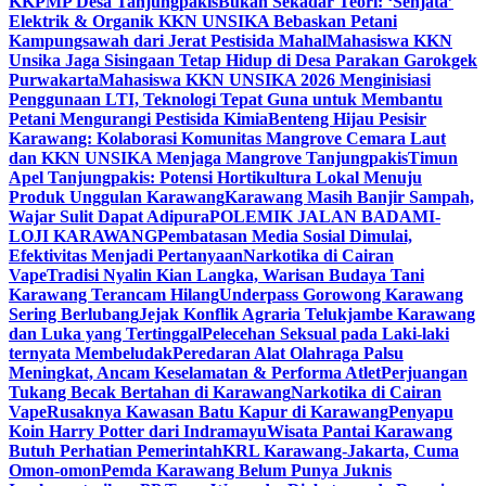
KKPMP Desa Tanjungpakis
Bukan Sekadar Teori: ‘Senjata’
Elektrik & Organik KKN UNSIKA Bebaskan Petani
Kampungsawah dari Jerat Pestisida Mahal
Mahasiswa KKN
Unsika Jaga Sisingaan Tetap Hidup di Desa Parakan Garokgek
Purwakarta
Mahasiswa KKN UNSIKA 2026 Menginisiasi
Penggunaan LTI, Teknologi Tepat Guna untuk Membantu
Petani Mengurangi Pestisida Kimia
Benteng Hijau Pesisir
Karawang: Kolaborasi Komunitas Mangrove Cemara Laut
dan KKN UNSIKA Menjaga Mangrove Tanjungpakis
Timun
Apel Tanjungpakis: Potensi Hortikultura Lokal Menuju
Produk Unggulan Karawang
Karawang Masih Banjir Sampah,
Wajar Sulit Dapat Adipura
POLEMIK JALAN BADAMI-
LOJI KARAWANG
Pembatasan Media Sosial Dimulai,
Efektivitas Menjadi Pertanyaan
Narkotika di Cairan
Vape
Tradisi Nyalin Kian Langka, Warisan Budaya Tani
Karawang Terancam Hilang
Underpass Gorowong Karawang
Sering Berlubang
Jejak Konflik Agraria Telukjambe Karawang
dan Luka yang Tertinggal
Pelecehan Seksual pada Laki-laki
ternyata Membeludak
Peredaran Alat Olahraga Palsu
Meningkat, Ancam Keselamatan & Performa Atlet
Perjuangan
Tukang Becak Bertahan di Karawang
Narkotika di Cairan
Vape
Rusaknya Kawasan Batu Kapur di Karawang
Penyapu
Koin Harry Potter dari Indramayu
Wisata Pantai Karawang
Butuh Perhatian Pemerintah
KRL Karawang-Jakarta, Cuma
Omon-omon
Pemda Karawang Belum Punya Juknis