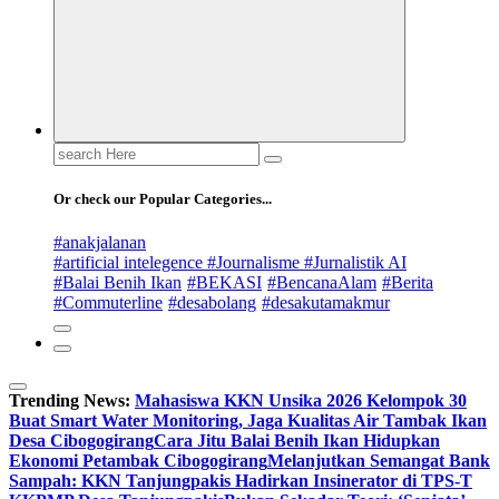
Search
for:
Or check our Popular Categories...
#anakjalanan
#artificial intelegence #Journalisme #Jurnalistik AI
#Balai Benih Ikan
#BEKASI
#BencanaAlam
#Berita
#Commuterline
#desabolang
#desakutamakmur
Trending News:
Mahasiswa KKN Unsika 2026 Kelompok 30
Buat Smart Water Monitoring, Jaga Kualitas Air Tambak Ikan
Desa Cibogogirang
Cara Jitu Balai Benih Ikan Hidupkan
Ekonomi Petambak Cibogogirang
Melanjutkan Semangat Bank
Sampah: KKN Tanjungpakis Hadirkan Insinerator di TPS-T