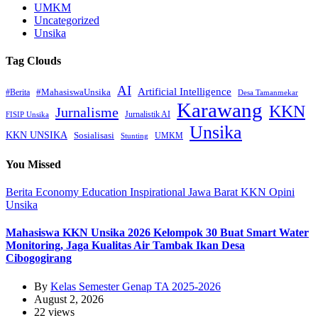
UMKM
Uncategorized
Unsika
Tag Clouds
AI
Artificial Intelligence
#MahasiswaUnsika
#Berita
Desa Tamanmekar
Karawang
KKN
Jurnalisme
Jurnalistik AI
FISIP Unsika
Unsika
KKN UNSIKA
Sosialisasi
UMKM
Stunting
You Missed
Berita
Economy
Education
Inspirational
Jawa Barat
KKN
Opini
Unsika
Mahasiswa KKN Unsika 2026 Kelompok 30 Buat Smart Water
Monitoring, Jaga Kualitas Air Tambak Ikan Desa
Cibogogirang
By
Kelas Semester Genap TA 2025-2026
August 2, 2026
22 views