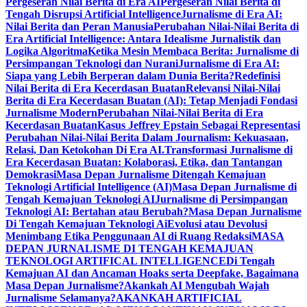
Pergeseran Nilai Berita di Era AI
Pergeseran Nilai Berita di
Tengah Disrupsi Artificial Intelligence
Jurnalisme di Era AI:
Nilai Berita dan Peran Manusia
Perubahan Nilai-Nilai Berita di
Era Artificial Intelligence: Antara Idealisme Jurnalistik dan
Logika Algoritma
Ketika Mesin Membaca Berita: Jurnalisme di
Persimpangan Teknologi dan Nurani
Jurnalisme di Era AI:
Siapa yang Lebih Berperan dalam Dunia Berita?
Redefinisi
Nilai Berita di Era Kecerdasan Buatan
Relevansi Nilai-Nilai
Berita di Era Kecerdasan Buatan (AI): Tetap Menjadi Fondasi
Jurnalisme Modern
Perubahan Nilai-Nilai Berita di Era
Kecerdasan Buatan
Kasus Jeffrey Epstain Sebagai Representasi
Perubahan Nilai-Nilai Berita Dalam Journalism: Kekuasaan,
Relasi, Dan Ketokohan Di Era AI.
Transformasi Jurnalisme di
Era Kecerdasan Buatan: Kolaborasi, Etika, dan Tantangan
Demokrasi
Masa Depan Jurnalisme Ditengah Kemajuan
Teknologi Artificial Intelligence (AI)
Masa Depan Jurnalisme di
Tengah Kemajuan Teknologi AI
Jurnalisme di Persimpangan
Teknologi AI: Bertahan atau Berubah?
Masa Depan Jurnalisme
Di Tengah Kemajuan Teknologi Ai
Evolusi atau Devolusi
Menimbang Etika Penggunaan AI di Ruang Redaksi
MASA
DEPAN JURNALISME DI TENGAH KEMAJUAN
TEKNOLOGI ARTIFICAL INTELLIGENCE
Di Tengah
Kemajuan AI dan Ancaman Hoaks serta Deepfake, Bagaimana
Masa Depan Jurnalisme?
Akankah AI Mengubah Wajah
Jurnalisme Selamanya?
AKANKAH ARTIFICIAL