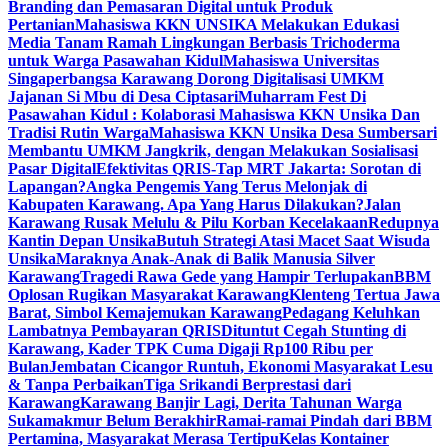
Branding dan Pemasaran Digital untuk Produk
Pertanian
Mahasiswa KKN UNSIKA Melakukan Edukasi
Media Tanam Ramah Lingkungan Berbasis Trichoderma
untuk Warga Pasawahan Kidul
Mahasiswa Universitas
Singaperbangsa Karawang Dorong Digitalisasi UMKM
Jajanan Si Mbu di Desa Ciptasari
Muharram Fest Di
Pasawahan Kidul : Kolaborasi Mahasiswa KKN Unsika Dan
Tradisi Rutin Warga
Mahasiswa KKN Unsika Desa Sumbersari
Membantu UMKM Jangkrik, dengan Melakukan Sosialisasi
Pasar Digital
Efektivitas QRIS-Tap MRT Jakarta: Sorotan di
Lapangan?
Angka Pengemis Yang Terus Melonjak di
Kabupaten Karawang. Apa Yang Harus Dilakukan?
Jalan
Karawang Rusak Melulu & Pilu Korban Kecelakaan
Redupnya
Kantin Depan Unsika
Butuh Strategi Atasi Macet Saat Wisuda
Unsika
Maraknya Anak-Anak di Balik Manusia Silver
Karawang
Tragedi Rawa Gede yang Hampir Terlupakan
BBM
Oplosan Rugikan Masyarakat Karawang
Klenteng Tertua Jawa
Barat, Simbol Kemajemukan Karawang
Pedagang Keluhkan
Lambatnya Pembayaran QRIS
Dituntut Cegah Stunting di
Karawang, Kader TPK Cuma Digaji Rp100 Ribu per
Bulan
Jembatan Cicangor Runtuh, Ekonomi Masyarakat Lesu
& Tanpa Perbaikan
Tiga Srikandi Berprestasi dari
Karawang
Karawang Banjir Lagi, Derita Tahunan Warga
Sukamakmur Belum Berakhir
Ramai-ramai Pindah dari BBM
Pertamina, Masyarakat Merasa Tertipu
Kelas Kontainer