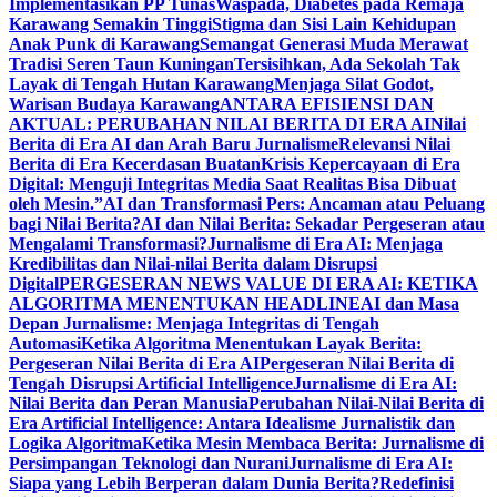
Implementasikan PP Tunas
Waspada, Diabetes pada Remaja
Karawang Semakin Tinggi
Stigma dan Sisi Lain Kehidupan
Anak Punk di Karawang
Semangat Generasi Muda Merawat
Tradisi Seren Taun Kuningan
Tersisihkan, Ada Sekolah Tak
Layak di Tengah Hutan Karawang
Menjaga Silat Godot,
Warisan Budaya Karawang
ANTARA EFISIENSI DAN
AKTUAL: PERUBAHAN NILAI BERITA DI ERA AI
Nilai
Berita di Era AI dan Arah Baru Jurnalisme
Relevansi Nilai
Berita di Era Kecerdasan Buatan
Krisis Kepercayaan di Era
Digital: Menguji Integritas Media Saat Realitas Bisa Dibuat
oleh Mesin.”
AI dan Transformasi Pers: Ancaman atau Peluang
bagi Nilai Berita?
AI dan Nilai Berita: Sekadar Pergeseran atau
Mengalami Transformasi?
Jurnalisme di Era AI: Menjaga
Kredibilitas dan Nilai-nilai Berita dalam Disrupsi
Digital
PERGESERAN NEWS VALUE DI ERA AI: KETIKA
ALGORITMA MENENTUKAN HEADLINE
AI dan Masa
Depan Jurnalisme: Menjaga Integritas di Tengah
Automasi
Ketika Algoritma Menentukan Layak Berita:
Pergeseran Nilai Berita di Era AI
Pergeseran Nilai Berita di
Tengah Disrupsi Artificial Intelligence
Jurnalisme di Era AI:
Nilai Berita dan Peran Manusia
Perubahan Nilai-Nilai Berita di
Era Artificial Intelligence: Antara Idealisme Jurnalistik dan
Logika Algoritma
Ketika Mesin Membaca Berita: Jurnalisme di
Persimpangan Teknologi dan Nurani
Jurnalisme di Era AI:
Siapa yang Lebih Berperan dalam Dunia Berita?
Redefinisi