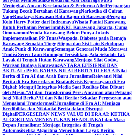
ternyata Membeludak
Peredaran Alat Olahraga Palsu
Meningkat, Ancam Keselamatan & Performa Atlet
Perjuangan
Tukang Becak Bertahan di Karawang
Narkotika di Cairan
Vape
Rusaknya Kawasan Batu Kapur di Karawang
Penyapu
Koin Harry Potter dari Indramayu
Wisata Pantai Karawang
Butuh Perhatian Pemerintah
KRL Karawang-Jakarta, Cuma
Omon-omon
Pemda Karawang Belum Punya Juknis
Implementasikan PP Tunas
Waspada, Diabetes pada Remaja
Karawang Semakin Tinggi
Stigma dan Sisi Lain Kehidupan
Anak Punk di Karawang
Semangat Generasi Muda Merawat
Tradisi Seren Taun Kuningan
Tersisihkan, Ada Sekolah Tak
Layak di Tengah Hutan Karawang
Menjaga Silat Godot,
Warisan Budaya Karawang
ANTARA EFISIENSI DAN
AKTUAL: PERUBAHAN NILAI BERITA DI ERA AI
Nilai
Berita di Era AI dan Arah Baru Jurnalisme
Relevansi Nilai
Berita di Era Kecerdasan Buatan
Krisis Kepercayaan di Era
Digital: Menguji Integritas Media Saat Realitas Bisa Dibuat
oleh Mesin.”
AI dan Transformasi Pers: Ancaman atau Peluang
bagi Nilai Berita?
AI dan Nilai Berita: Sekadar Pergeseran atau
Mengalami Transformasi?
Jurnalisme di Era AI: Menjaga
Kredibilitas dan Nilai-nilai Berita dalam Disrupsi
Digital
PERGESERAN NEWS VALUE DI ERA AI: KETIKA
ALGORITMA MENENTUKAN HEADLINE
AI dan Masa
Depan Jurnalisme: Menjaga Integritas di Tengah
Automasi
Ketika Algoritma Menentukan Layak Berita: