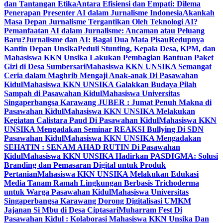
dan Tantangan Etika
Antara Efisiensi dan Empati: Dilema
Penerapan Presenter AI dalam Jurnalisme Indonesia
Akankah
Masa Depan Jurnalisme Tergantikan Oleh Teknologi AI?
Pemanfaatan AI dalam Jurnalisme: Ancaman atau Peluang
Baru?
Jurnalisme dan AI: Bagai Dua Mata Pisau
Redupnya
Kantin Depan Unsika
Peduli Stunting, Kepala Desa, KPM, dan
Mahasiswa KKN Unsika Lakukan Pembagian Bantuan Paket
Gizi di Desa Sumbersari
Mahasiswa KKN UNSIKA Semangat
Ceria dalam Maghrib Mengaji Anak-anak Di Pasawahan
Kidul
Mahasiswa KKN UNSIKA Galakkan Budaya Pilah
Sampah di Pasawahan Kidul
Mahasiswa Universitas
Singaperbangsa Karawang JUBER : Jumat Penuh Makna di
Pasawahan Kidul
Mahasiswa KKN UNSIKA Melakukan
Kegiatan Calistara Paud Di Pasawahan Kidul
Mahasiswa KKN
UNSIKA Mengadakan Seminar REAKSI Bullying Di SDN
Pasawahan Kidul
Mahasiswa KKN UNSIKA Mengadakan
SEHATIN : SENAM AHAD RUTIN Di Pasawahan
Kidul
Mahasiswa KKN UNSIKA Hadirkan PASDIGMA: Solusi
Branding dan Pemasaran Digital untuk Produk
Pertanian
Mahasiswa KKN UNSIKA Melakukan Edukasi
Media Tanam Ramah Lingkungan Berbasis Trichoderma
untuk Warga Pasawahan Kidul
Mahasiswa Universitas
Singaperbangsa Karawang Dorong Digitalisasi UMKM
Jajanan Si Mbu di Desa Ciptasari
Muharram Fest Di
Pasawahan Kidul : Kolaborasi Mahasiswa KKN Unsika Dan