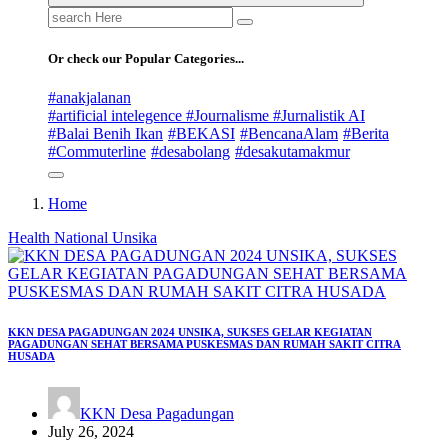
Search
for:
Or check our Popular Categories...
#anakjalanan
#artificial intelegence #Journalisme #Jurnalistik AI
#Balai Benih Ikan
#BEKASI
#BencanaAlam
#Berita
#Commuterline
#desabolang
#desakutamakmur
Home
Health
National
Unsika
KKN DESA PAGADUNGAN 2024 UNSIKA, SUKSES GELAR KEGIATAN
PAGADUNGAN SEHAT BERSAMA PUSKESMAS DAN RUMAH SAKIT CITRA
HUSADA
KKN Desa Pagadungan
July 26, 2024