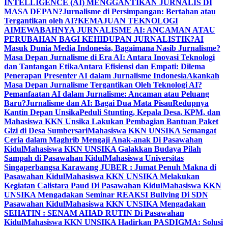
INTELLIGENCE (AI) MENGGANTIKAN JURNALIS DI
MASA DEPAN?
Jurnalisme di Persimpangan: Bertahan atau
Tergantikan oleh AI?
KEMAJUAN TEKNOLOGI
AI
MEWABAHNYA JURNALISME AI: ANCAMAN ATAU
PERUBAHAN BAGI KEHIDUPAN JURNALISTIK?
AI
Masuk Dunia Media Indonesia, Bagaimana Nasib Jurnalisme?
Masa Depan Jurnalisme di Era AI: Antara Inovasi Teknologi
dan Tantangan Etika
Antara Efisiensi dan Empati: Dilema
Penerapan Presenter AI dalam Jurnalisme Indonesia
Akankah
Masa Depan Jurnalisme Tergantikan Oleh Teknologi AI?
Pemanfaatan AI dalam Jurnalisme: Ancaman atau Peluang
Baru?
Jurnalisme dan AI: Bagai Dua Mata Pisau
Redupnya
Kantin Depan Unsika
Peduli Stunting, Kepala Desa, KPM, dan
Mahasiswa KKN Unsika Lakukan Pembagian Bantuan Paket
Gizi di Desa Sumbersari
Mahasiswa KKN UNSIKA Semangat
Ceria dalam Maghrib Mengaji Anak-anak Di Pasawahan
Kidul
Mahasiswa KKN UNSIKA Galakkan Budaya Pilah
Sampah di Pasawahan Kidul
Mahasiswa Universitas
Singaperbangsa Karawang JUBER : Jumat Penuh Makna di
Pasawahan Kidul
Mahasiswa KKN UNSIKA Melakukan
Kegiatan Calistara Paud Di Pasawahan Kidul
Mahasiswa KKN
UNSIKA Mengadakan Seminar REAKSI Bullying Di SDN
Pasawahan Kidul
Mahasiswa KKN UNSIKA Mengadakan
SEHATIN : SENAM AHAD RUTIN Di Pasawahan
Kidul
Mahasiswa KKN UNSIKA Hadirkan PASDIGMA: Solusi