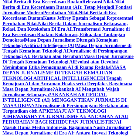
Nilai Berita di Era Kecerdasan Buatan
Relevansi Nilai-Nilai
Berita di Era Kecerdasan Buatan (AI): Tetap Menjadi Fondasi
Jurnalisme Modern
Perubahan Nilai-Nilai Berita di Era
Kecerdasan Buatan
Kasus Jeffrey Epstain Sebagai Representasi
Perubahan Nilai-Nilai Berita Dalam Journalism: Kekuasaan,
Relasi, Dan Ketokohan Di Era AI.
Transformasi Jurnalisme di
Era Kecerdasan Buatan: Kolaborasi, Etika, dan Tantangan
Demokrasi
Masa Depan Jurnalisme Ditengah Kemajuan
Teknologi Artificial Intelligence (AI)
Masa Depan Jurnalisme di
Tengah Kemajuan Teknologi AI
Jurnalisme di Persimpangan
Teknologi AI: Bertahan atau Berubah?
Masa Depan Jurnalisme
Di Tengah Kemajuan Teknologi Ai
Evolusi atau Devolusi
Menimbang Etika Penggunaan AI di Ruang Redaksi
MASA
DEPAN JURNALISME DI TENGAH KEMAJUAN
TEKNOLOGI ARTIFICAL INTELLIGENCE
Di Tengah
Kemajuan AI dan Ancaman Hoaks serta Deepfake, Bagaimana
Masa Depan Jurnalisme?
Akankah AI Mengubah Wajah
Jurnalisme Selamanya?
AKANKAH ARTIFICIAL
INTELLIGENCE (AI) MENGGANTIKAN JURNALIS DI
MASA DEPAN?
Jurnalisme di Persimpangan: Bertahan atau
Tergantikan oleh AI?
KEMAJUAN TEKNOLOGI
AI
MEWABAHNYA JURNALISME AI: ANCAMAN ATAU
PERUBAHAN BAGI KEHIDUPAN JURNALISTIK?
AI
Masuk Dunia Media Indonesia, Bagaimana Nasib Jurnalisme?
Masa Depan Jurnalisme di Era AI: Antara Inovasi Teknologi