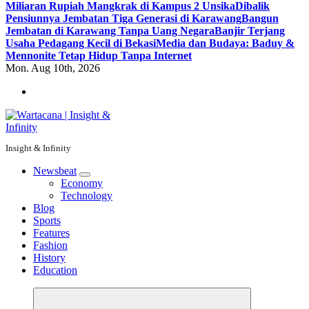
Miliaran Rupiah Mangkrak di Kampus 2 Unsika
Dibalik
Pensiunnya Jembatan Tiga Generasi di Karawang
Bangun
Jembatan di Karawang Tanpa Uang Negara
Banjir Terjang
Usaha Pedagang Kecil di Bekasi
Media dan Budaya: Baduy &
Mennonite Tetap Hidup Tanpa Internet
Mon. Aug 10th, 2026
Insight & Infinity
Newsbeat
Economy
Technology
Blog
Sports
Features
Fashion
History
Education