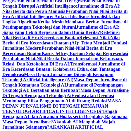
Pergeseran Nilai Berita di Era AI
Pergeseran Nilai Berita di
Tengah Disrupsi Artificial Intelligence
Jurnalisme di Era AI:
Nilai Berita dan Peran Manusia
Perubahan Nilai-Nilai Berita di
Era Artificial Intelligence: Antara Idealisme Jurnalistik dan
Logika Algoritma
Ketika Mesin Membaca Berita: Jurnalisme di
Persimpangan Teknologi dan Nurani
Jurnalisme di Era AI:
Siapa yang Lebih Berperan dalam Dunia Berita?
Redefinisi
Nilai Berita di Era Kecerdasan Buatan
Relevansi Nilai-Nilai
Berita di Era Kecerdasan Buatan (AI): Tetap Menjadi Fondasi
Jurnalisme Modern
Perubahan Nilai-Nilai Berita di Era
Kecerdasan Buatan
Kasus Jeffrey Epstain Sebagai Representasi
Perubahan Nilai-Nilai Berita Dalam Journalism: Kekuasaan,
Relasi, Dan Ketokohan Di Era AI.
Transformasi Jurnalisme di
Era Kecerdasan Buatan: Kolaborasi, Etika, dan Tantangan
Demokrasi
Masa Depan Jurnalisme Ditengah Kemajuan
Teknologi Artificial Intelligence (AI)
Masa Depan Jurnalisme di
Tengah Kemajuan Teknologi AI
Jurnalisme di Persimpangan
Teknologi AI: Bertahan atau Berubah?
Masa Depan Jurnalisme
Di Tengah Kemajuan Teknologi Ai
Evolusi atau Devolusi
Menimbang Etika Penggunaan AI di Ruang Redaksi
MASA
DEPAN JURNALISME DI TENGAH KEMAJUAN
TEKNOLOGI ARTIFICAL INTELLIGENCE
Di Tengah
Kemajuan AI dan Ancaman Hoaks serta Deepfake, Bagaimana
Masa Depan Jurnalisme?
Akankah AI Mengubah Wajah
Jurnalisme Selamanya?
AKANKAH ARTIFICIAL