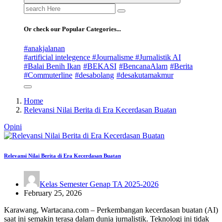
Search
for:
Or check our Popular Categories...
#anakjalanan
#artificial intelegence #Journalisme #Jurnalistik AI
#Balai Benih Ikan
#BEKASI
#BencanaAlam
#Berita
#Commuterline
#desabolang
#desakutamakmur
Home
Relevansi Nilai Berita di Era Kecerdasan Buatan
Opini
Relevansi Nilai Berita di Era Kecerdasan Buatan
Kelas Semester Genap TA 2025-2026
February 25, 2026
Karawang, Wartacana.com – Perkembangan kecerdasan buatan (AI)
saat ini semakin terasa dalam dunia jurnalistik. Teknologi ini tidak