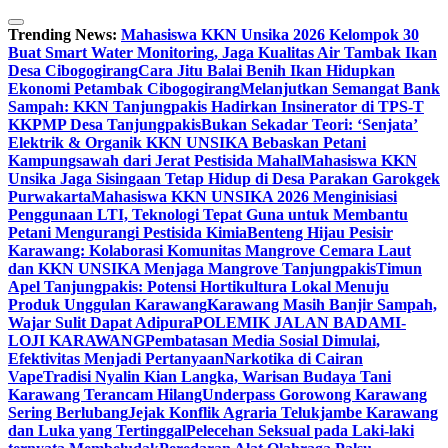
Skip
to
Trending News:
Mahasiswa KKN Unsika 2026 Kelompok 30
content
Buat Smart Water Monitoring, Jaga Kualitas Air Tambak Ikan
Desa Cibogogirang
Cara Jitu Balai Benih Ikan Hidupkan
Ekonomi Petambak Cibogogirang
Melanjutkan Semangat Bank
Sampah: KKN Tanjungpakis Hadirkan Insinerator di TPS-T
KKPMP Desa Tanjungpakis
Bukan Sekadar Teori: ‘Senjata’
Elektrik & Organik KKN UNSIKA Bebaskan Petani
Kampungsawah dari Jerat Pestisida Mahal
Mahasiswa KKN
Unsika Jaga Sisingaan Tetap Hidup di Desa Parakan Garokgek
Purwakarta
Mahasiswa KKN UNSIKA 2026 Menginisiasi
Penggunaan LTI, Teknologi Tepat Guna untuk Membantu
Petani Mengurangi Pestisida Kimia
Benteng Hijau Pesisir
Karawang: Kolaborasi Komunitas Mangrove Cemara Laut
dan KKN UNSIKA Menjaga Mangrove Tanjungpakis
Timun
Apel Tanjungpakis: Potensi Hortikultura Lokal Menuju
Produk Unggulan Karawang
Karawang Masih Banjir Sampah,
Wajar Sulit Dapat Adipura
POLEMIK JALAN BADAMI-
LOJI KARAWANG
Pembatasan Media Sosial Dimulai,
Efektivitas Menjadi Pertanyaan
Narkotika di Cairan
Vape
Tradisi Nyalin Kian Langka, Warisan Budaya Tani
Karawang Terancam Hilang
Underpass Gorowong Karawang
Sering Berlubang
Jejak Konflik Agraria Telukjambe Karawang
dan Luka yang Tertinggal
Pelecehan Seksual pada Laki-laki