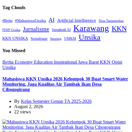
Tag Clouds
AI
Artificial Intelligence
#MahasiswaUnsika
#Berita
Desa Tamanmekar
Karawang
KKN
Jurnalisme
Jurnalistik AI
FISIP Unsika
Unsika
KKN UNSIKA
Sosialisasi
UMKM
Stunting
You Missed
Berita
Economy
Education
Inspirational
Jawa Barat
KKN
Opini
Unsika
Mahasiswa KKN Unsika 2026 Kelompok 30 Buat Smart Water
Monitoring, Jaga Kualitas Air Tambak Ikan Desa
Cibogogirang
By
Kelas Semester Genap TA 2025-2026
August 2, 2026
22 views