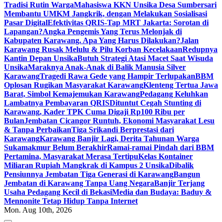
Tradisi Rutin Warga
Mahasiswa KKN Unsika Desa Sumbersari
Membantu UMKM Jangkrik, dengan Melakukan Sosialisasi
Pasar Digital
Efektivitas QRIS-Tap MRT Jakarta: Sorotan di
Lapangan?
Angka Pengemis Yang Terus Melonjak di
Kabupaten Karawang. Apa Yang Harus Dilakukan?
Jalan
Karawang Rusak Melulu & Pilu Korban Kecelakaan
Redupnya
Kantin Depan Unsika
Butuh Strategi Atasi Macet Saat Wisuda
Unsika
Maraknya Anak-Anak di Balik Manusia Silver
Karawang
Tragedi Rawa Gede yang Hampir Terlupakan
BBM
Oplosan Rugikan Masyarakat Karawang
Klenteng Tertua Jawa
Barat, Simbol Kemajemukan Karawang
Pedagang Keluhkan
Lambatnya Pembayaran QRIS
Dituntut Cegah Stunting di
Karawang, Kader TPK Cuma Digaji Rp100 Ribu per
Bulan
Jembatan Cicangor Runtuh, Ekonomi Masyarakat Lesu
& Tanpa Perbaikan
Tiga Srikandi Berprestasi dari
Karawang
Karawang Banjir Lagi, Derita Tahunan Warga
Sukamakmur Belum Berakhir
Ramai-ramai Pindah dari BBM
Pertamina, Masyarakat Merasa Tertipu
Kelas Kontainer
Miliaran Rupiah Mangkrak di Kampus 2 Unsika
Dibalik
Pensiunnya Jembatan Tiga Generasi di Karawang
Bangun
Jembatan di Karawang Tanpa Uang Negara
Banjir Terjang
Usaha Pedagang Kecil di Bekasi
Media dan Budaya: Baduy &
Mennonite Tetap Hidup Tanpa Internet
Mon. Aug 10th, 2026