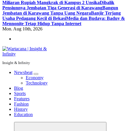
Miliaran Rupiah Mangkrak di Kampus 2 Unsika
Dibalik
Pensiunnya Jembatan Tiga Generasi di Karawang
Bangun
Jembatan di Karawang Tanpa Uang Negara
Banjir Terjang
Usaha Pedagang Kecil di Bekasi
Media dan Budaya: Baduy &
Mennonite Tetap Hidup Tanpa Internet
Mon. Aug 10th, 2026
Insight & Infinity
Newsbeat
Economy
Technology
Blog
Sports
Features
Fashion
History
Education