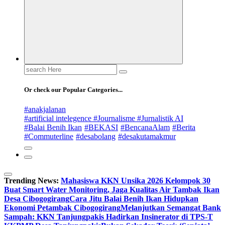
Search
for:
Or check our Popular Categories...
#anakjalanan
#artificial intelegence #Journalisme #Jurnalistik AI
#Balai Benih Ikan
#BEKASI
#BencanaAlam
#Berita
#Commuterline
#desabolang
#desakutamakmur
Trending News:
Mahasiswa KKN Unsika 2026 Kelompok 30
Buat Smart Water Monitoring, Jaga Kualitas Air Tambak Ikan
Desa Cibogogirang
Cara Jitu Balai Benih Ikan Hidupkan
Ekonomi Petambak Cibogogirang
Melanjutkan Semangat Bank
Sampah: KKN Tanjungpakis Hadirkan Insinerator di TPS-T