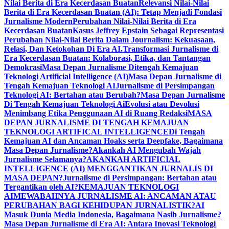
Nilai Berita di Era Kecerdasan Buatan
Relevansi Nilai-Nilai
Berita di Era Kecerdasan Buatan (AI): Tetap Menjadi Fondasi
Jurnalisme Modern
Perubahan Nilai-Nilai Berita di Era
Kecerdasan Buatan
Kasus Jeffrey Epstain Sebagai Representasi
Perubahan Nilai-Nilai Berita Dalam Journalism: Kekuasaan,
Relasi, Dan Ketokohan Di Era AI.
Transformasi Jurnalisme di
Era Kecerdasan Buatan: Kolaborasi, Etika, dan Tantangan
Demokrasi
Masa Depan Jurnalisme Ditengah Kemajuan
Teknologi Artificial Intelligence (AI)
Masa Depan Jurnalisme di
Tengah Kemajuan Teknologi AI
Jurnalisme di Persimpangan
Teknologi AI: Bertahan atau Berubah?
Masa Depan Jurnalisme
Di Tengah Kemajuan Teknologi Ai
Evolusi atau Devolusi
Menimbang Etika Penggunaan AI di Ruang Redaksi
MASA
DEPAN JURNALISME DI TENGAH KEMAJUAN
TEKNOLOGI ARTIFICAL INTELLIGENCE
Di Tengah
Kemajuan AI dan Ancaman Hoaks serta Deepfake, Bagaimana
Masa Depan Jurnalisme?
Akankah AI Mengubah Wajah
Jurnalisme Selamanya?
AKANKAH ARTIFICIAL
INTELLIGENCE (AI) MENGGANTIKAN JURNALIS DI
MASA DEPAN?
Jurnalisme di Persimpangan: Bertahan atau
Tergantikan oleh AI?
KEMAJUAN TEKNOLOGI
AI
MEWABAHNYA JURNALISME AI: ANCAMAN ATAU
PERUBAHAN BAGI KEHIDUPAN JURNALISTIK?
AI
Masuk Dunia Media Indonesia, Bagaimana Nasib Jurnalisme?
Masa Depan Jurnalisme di Era AI: Antara Inovasi Teknologi