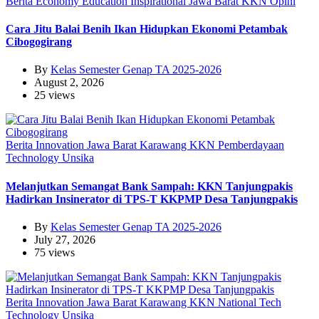
Berita
Economy
Education
Inspirational
Jawa Barat
KKN
Opini
Cara Jitu Balai Benih Ikan Hidupkan Ekonomi Petambak
Cibogogirang
By
Kelas Semester Genap TA 2025-2026
August 2, 2026
25 views
Berita
Innovation
Jawa Barat
Karawang
KKN
Pemberdayaan
Technology
Unsika
Melanjutkan Semangat Bank Sampah: KKN Tanjungpakis
Hadirkan Insinerator di TPS-T KKPMP Desa Tanjungpakis
By
Kelas Semester Genap TA 2025-2026
July 27, 2026
75 views
Berita
Innovation
Jawa Barat
Karawang
KKN
National
Tech
Technology
Unsika