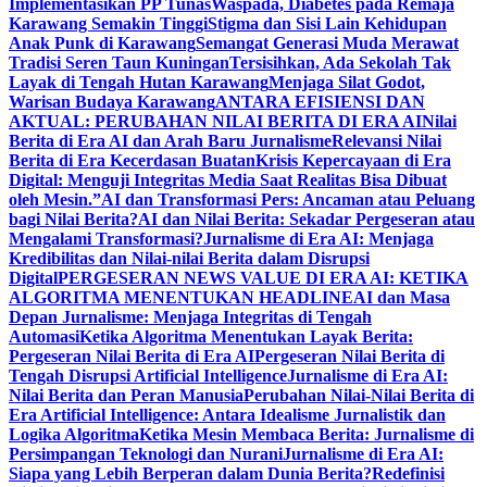
Implementasikan PP Tunas
Waspada, Diabetes pada Remaja
Karawang Semakin Tinggi
Stigma dan Sisi Lain Kehidupan
Anak Punk di Karawang
Semangat Generasi Muda Merawat
Tradisi Seren Taun Kuningan
Tersisihkan, Ada Sekolah Tak
Layak di Tengah Hutan Karawang
Menjaga Silat Godot,
Warisan Budaya Karawang
ANTARA EFISIENSI DAN
AKTUAL: PERUBAHAN NILAI BERITA DI ERA AI
Nilai
Berita di Era AI dan Arah Baru Jurnalisme
Relevansi Nilai
Berita di Era Kecerdasan Buatan
Krisis Kepercayaan di Era
Digital: Menguji Integritas Media Saat Realitas Bisa Dibuat
oleh Mesin.”
AI dan Transformasi Pers: Ancaman atau Peluang
bagi Nilai Berita?
AI dan Nilai Berita: Sekadar Pergeseran atau
Mengalami Transformasi?
Jurnalisme di Era AI: Menjaga
Kredibilitas dan Nilai-nilai Berita dalam Disrupsi
Digital
PERGESERAN NEWS VALUE DI ERA AI: KETIKA
ALGORITMA MENENTUKAN HEADLINE
AI dan Masa
Depan Jurnalisme: Menjaga Integritas di Tengah
Automasi
Ketika Algoritma Menentukan Layak Berita:
Pergeseran Nilai Berita di Era AI
Pergeseran Nilai Berita di
Tengah Disrupsi Artificial Intelligence
Jurnalisme di Era AI:
Nilai Berita dan Peran Manusia
Perubahan Nilai-Nilai Berita di
Era Artificial Intelligence: Antara Idealisme Jurnalistik dan
Logika Algoritma
Ketika Mesin Membaca Berita: Jurnalisme di
Persimpangan Teknologi dan Nurani
Jurnalisme di Era AI:
Siapa yang Lebih Berperan dalam Dunia Berita?
Redefinisi