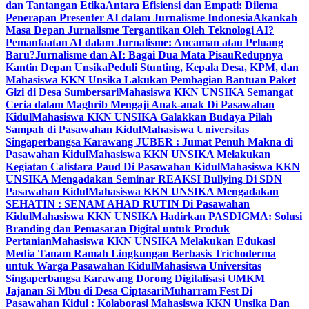
dan Tantangan Etika
Antara Efisiensi dan Empati: Dilema
Penerapan Presenter AI dalam Jurnalisme Indonesia
Akankah
Masa Depan Jurnalisme Tergantikan Oleh Teknologi AI?
Pemanfaatan AI dalam Jurnalisme: Ancaman atau Peluang
Baru?
Jurnalisme dan AI: Bagai Dua Mata Pisau
Redupnya
Kantin Depan Unsika
Peduli Stunting, Kepala Desa, KPM, dan
Mahasiswa KKN Unsika Lakukan Pembagian Bantuan Paket
Gizi di Desa Sumbersari
Mahasiswa KKN UNSIKA Semangat
Ceria dalam Maghrib Mengaji Anak-anak Di Pasawahan
Kidul
Mahasiswa KKN UNSIKA Galakkan Budaya Pilah
Sampah di Pasawahan Kidul
Mahasiswa Universitas
Singaperbangsa Karawang JUBER : Jumat Penuh Makna di
Pasawahan Kidul
Mahasiswa KKN UNSIKA Melakukan
Kegiatan Calistara Paud Di Pasawahan Kidul
Mahasiswa KKN
UNSIKA Mengadakan Seminar REAKSI Bullying Di SDN
Pasawahan Kidul
Mahasiswa KKN UNSIKA Mengadakan
SEHATIN : SENAM AHAD RUTIN Di Pasawahan
Kidul
Mahasiswa KKN UNSIKA Hadirkan PASDIGMA: Solusi
Branding dan Pemasaran Digital untuk Produk
Pertanian
Mahasiswa KKN UNSIKA Melakukan Edukasi
Media Tanam Ramah Lingkungan Berbasis Trichoderma
untuk Warga Pasawahan Kidul
Mahasiswa Universitas
Singaperbangsa Karawang Dorong Digitalisasi UMKM
Jajanan Si Mbu di Desa Ciptasari
Muharram Fest Di
Pasawahan Kidul : Kolaborasi Mahasiswa KKN Unsika Dan