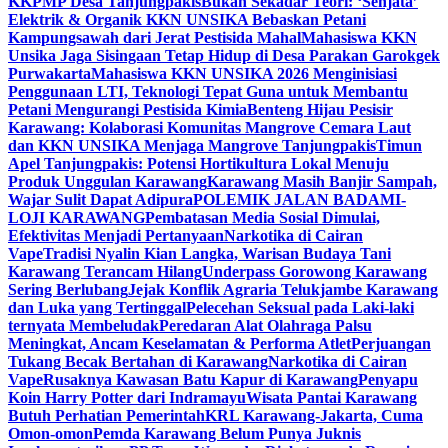
KKPMP Desa Tanjungpakis
Bukan Sekadar Teori: ‘Senjata’
Elektrik & Organik KKN UNSIKA Bebaskan Petani
Kampungsawah dari Jerat Pestisida Mahal
Mahasiswa KKN
Unsika Jaga Sisingaan Tetap Hidup di Desa Parakan Garokgek
Purwakarta
Mahasiswa KKN UNSIKA 2026 Menginisiasi
Penggunaan LTI, Teknologi Tepat Guna untuk Membantu
Petani Mengurangi Pestisida Kimia
Benteng Hijau Pesisir
Karawang: Kolaborasi Komunitas Mangrove Cemara Laut
dan KKN UNSIKA Menjaga Mangrove Tanjungpakis
Timun
Apel Tanjungpakis: Potensi Hortikultura Lokal Menuju
Produk Unggulan Karawang
Karawang Masih Banjir Sampah,
Wajar Sulit Dapat Adipura
POLEMIK JALAN BADAMI-
LOJI KARAWANG
Pembatasan Media Sosial Dimulai,
Efektivitas Menjadi Pertanyaan
Narkotika di Cairan
Vape
Tradisi Nyalin Kian Langka, Warisan Budaya Tani
Karawang Terancam Hilang
Underpass Gorowong Karawang
Sering Berlubang
Jejak Konflik Agraria Telukjambe Karawang
dan Luka yang Tertinggal
Pelecehan Seksual pada Laki-laki
ternyata Membeludak
Peredaran Alat Olahraga Palsu
Meningkat, Ancam Keselamatan & Performa Atlet
Perjuangan
Tukang Becak Bertahan di Karawang
Narkotika di Cairan
Vape
Rusaknya Kawasan Batu Kapur di Karawang
Penyapu
Koin Harry Potter dari Indramayu
Wisata Pantai Karawang
Butuh Perhatian Pemerintah
KRL Karawang-Jakarta, Cuma
Omon-omon
Pemda Karawang Belum Punya Juknis