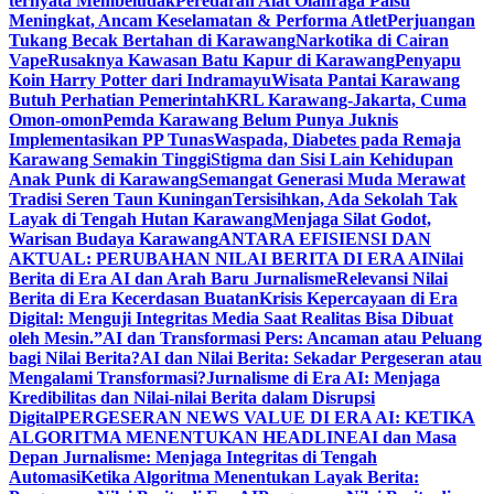
ternyata Membeludak
Peredaran Alat Olahraga Palsu
Meningkat, Ancam Keselamatan & Performa Atlet
Perjuangan
Tukang Becak Bertahan di Karawang
Narkotika di Cairan
Vape
Rusaknya Kawasan Batu Kapur di Karawang
Penyapu
Koin Harry Potter dari Indramayu
Wisata Pantai Karawang
Butuh Perhatian Pemerintah
KRL Karawang-Jakarta, Cuma
Omon-omon
Pemda Karawang Belum Punya Juknis
Implementasikan PP Tunas
Waspada, Diabetes pada Remaja
Karawang Semakin Tinggi
Stigma dan Sisi Lain Kehidupan
Anak Punk di Karawang
Semangat Generasi Muda Merawat
Tradisi Seren Taun Kuningan
Tersisihkan, Ada Sekolah Tak
Layak di Tengah Hutan Karawang
Menjaga Silat Godot,
Warisan Budaya Karawang
ANTARA EFISIENSI DAN
AKTUAL: PERUBAHAN NILAI BERITA DI ERA AI
Nilai
Berita di Era AI dan Arah Baru Jurnalisme
Relevansi Nilai
Berita di Era Kecerdasan Buatan
Krisis Kepercayaan di Era
Digital: Menguji Integritas Media Saat Realitas Bisa Dibuat
oleh Mesin.”
AI dan Transformasi Pers: Ancaman atau Peluang
bagi Nilai Berita?
AI dan Nilai Berita: Sekadar Pergeseran atau
Mengalami Transformasi?
Jurnalisme di Era AI: Menjaga
Kredibilitas dan Nilai-nilai Berita dalam Disrupsi
Digital
PERGESERAN NEWS VALUE DI ERA AI: KETIKA
ALGORITMA MENENTUKAN HEADLINE
AI dan Masa
Depan Jurnalisme: Menjaga Integritas di Tengah
Automasi
Ketika Algoritma Menentukan Layak Berita: