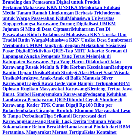
Branding dan Pemasaran Digital untuk Produk
Pertanian
Mahasiswa KKN UNSIKA Melakukan Edukasi
Media Tanam Ramah Lingkungan Berbasis Trichoderma
untuk Warga Pasawahan Kidul
Mahasiswa Universitas
Singaperbangsa Karawang Dorong Digitalisasi UMKM
Jajanan Si Mbu di Desa Ciptasari
Muharram Fest Di
Pasawahan Kidul : Kolaborasi Mahasiswa KKN Unsika Dan
Tradisi Rutin Warga
Mahasiswa KKN Unsika Desa Sumbersari
Membantu UMKM Jangkrik, dengan Melakukan Sosialisasi
Pasar Digital
Efektivitas QRIS-Tap MRT Jakarta: Sorotan di
Lapangan?
Angka Pengemis Yang Terus Melonjak di
Kabupaten Karawang. Apa Yang Harus Dilakukan?
Jalan
Karawang Rusak Melulu & Pilu Korban Kecelakaan
Redupnya
Kantin Depan Unsika
Butuh Strategi Atasi Macet Saat Wisuda
Unsika
Maraknya Anak-Anak di Balik Manusia Silver
Karawang
Tragedi Rawa Gede yang Hampir Terlupakan
BBM
Oplosan Rugikan Masyarakat Karawang
Klenteng Tertua Jawa
Barat, Simbol Kemajemukan Karawang
Pedagang Keluhkan
Lambatnya Pembayaran QRIS
Dituntut Cegah Stunting di
Karawang, Kader TPK Cuma Digaji Rp100 Ribu per
Bulan
Jembatan Cicangor Runtuh, Ekonomi Masyarakat Lesu
& Tanpa Perbaikan
Tiga Srikandi Berprestasi dari
Karawang
Karawang Banjir Lagi, Derita Tahunan Warga
Sukamakmur Belum Berakhir
Ramai-ramai Pindah dari BBM
Pertamina, Masyarakat Merasa Tertipu
Kelas Kontainer