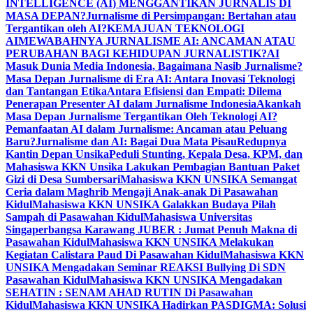
INTELLIGENCE (AI) MENGGANTIKAN JURNALIS DI
MASA DEPAN?
Jurnalisme di Persimpangan: Bertahan atau
Tergantikan oleh AI?
KEMAJUAN TEKNOLOGI
AI
MEWABAHNYA JURNALISME AI: ANCAMAN ATAU
PERUBAHAN BAGI KEHIDUPAN JURNALISTIK?
AI
Masuk Dunia Media Indonesia, Bagaimana Nasib Jurnalisme?
Masa Depan Jurnalisme di Era AI: Antara Inovasi Teknologi
dan Tantangan Etika
Antara Efisiensi dan Empati: Dilema
Penerapan Presenter AI dalam Jurnalisme Indonesia
Akankah
Masa Depan Jurnalisme Tergantikan Oleh Teknologi AI?
Pemanfaatan AI dalam Jurnalisme: Ancaman atau Peluang
Baru?
Jurnalisme dan AI: Bagai Dua Mata Pisau
Redupnya
Kantin Depan Unsika
Peduli Stunting, Kepala Desa, KPM, dan
Mahasiswa KKN Unsika Lakukan Pembagian Bantuan Paket
Gizi di Desa Sumbersari
Mahasiswa KKN UNSIKA Semangat
Ceria dalam Maghrib Mengaji Anak-anak Di Pasawahan
Kidul
Mahasiswa KKN UNSIKA Galakkan Budaya Pilah
Sampah di Pasawahan Kidul
Mahasiswa Universitas
Singaperbangsa Karawang JUBER : Jumat Penuh Makna di
Pasawahan Kidul
Mahasiswa KKN UNSIKA Melakukan
Kegiatan Calistara Paud Di Pasawahan Kidul
Mahasiswa KKN
UNSIKA Mengadakan Seminar REAKSI Bullying Di SDN
Pasawahan Kidul
Mahasiswa KKN UNSIKA Mengadakan
SEHATIN : SENAM AHAD RUTIN Di Pasawahan
Kidul
Mahasiswa KKN UNSIKA Hadirkan PASDIGMA: Solusi