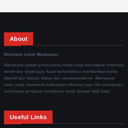
About
Deskripsi untuk Wartacana:
Wartacana adalah portal berita online yang menyajikan informasi
terkini dan terpercaya. Kami berkomitmen memberikan berita
objektif dan faktual, bebas dari sensasionalisme. Wartacana
hadir untuk memenuhi kebutuhan informasi jujur dan transparan,
membantu pembaca memahami dunia dengan lebih baik.
Useful Links