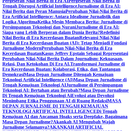
Pergeseran Nilai Berita di Era AI
Pergeseran Nilai Berita di
Tengah Disrupsi Artificial Intelligence
Jurnalisme di Era AI:
Nilai Berita dan Peran Manusia
Perubahan Nilai-Nilai Berita di
Era Artificial Intelligence: Antara Idealisme Jurnalistik dan
Logika Algoritma
Ketika Mesin Membaca Berita: Jurnalisme di
Persimpangan Teknologi dan Nurani
Jurnalisme di Era AI:
Siapa yang Lebih Berperan dalam Dunia Berita?
Redefinisi
Nilai Berita di Era Kecerdasan Buatan
Relevansi Nilai-Nilai
Berita di Era Kecerdasan Buatan (AI): Tetap Menjadi Fondasi
Jurnalisme Modern
Perubahan Nilai-Nilai Berita di Era
Kecerdasan Buatan
Kasus Jeffrey Epstain Sebagai Representasi
Perubahan Nilai-Nilai Berita Dalam Journalism: Kekuasaan,
Relasi, Dan Ketokohan Di Era AI.
Transformasi Jurnalisme di
Era Kecerdasan Buatan: Kolaborasi, Etika, dan Tantangan
Demokrasi
Masa Depan Jurnalisme Ditengah Kemajuan
Teknologi Artificial Intelligence (AI)
Masa Depan Jurnalisme di
Tengah Kemajuan Teknologi AI
Jurnalisme di Persimpangan
Teknologi AI: Bertahan atau Berubah?
Masa Depan Jurnalisme
Di Tengah Kemajuan Teknologi Ai
Evolusi atau Devolusi
Menimbang Etika Penggunaan AI di Ruang Redaksi
MASA
DEPAN JURNALISME DI TENGAH KEMAJUAN
TEKNOLOGI ARTIFICAL INTELLIGENCE
Di Tengah
Kemajuan AI dan Ancaman Hoaks serta Deepfake, Bagaimana
Masa Depan Jurnalisme?
Akankah AI Mengubah Wajah
Jurnalisme Selamanya?
AKANKAH ARTIFICIAL