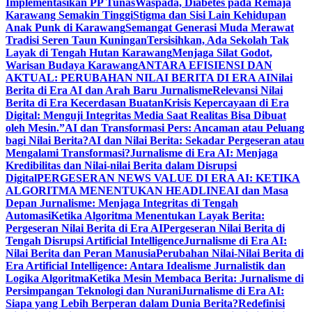
Implementasikan PP Tunas
Waspada, Diabetes pada Remaja
Karawang Semakin Tinggi
Stigma dan Sisi Lain Kehidupan
Anak Punk di Karawang
Semangat Generasi Muda Merawat
Tradisi Seren Taun Kuningan
Tersisihkan, Ada Sekolah Tak
Layak di Tengah Hutan Karawang
Menjaga Silat Godot,
Warisan Budaya Karawang
ANTARA EFISIENSI DAN
AKTUAL: PERUBAHAN NILAI BERITA DI ERA AI
Nilai
Berita di Era AI dan Arah Baru Jurnalisme
Relevansi Nilai
Berita di Era Kecerdasan Buatan
Krisis Kepercayaan di Era
Digital: Menguji Integritas Media Saat Realitas Bisa Dibuat
oleh Mesin.”
AI dan Transformasi Pers: Ancaman atau Peluang
bagi Nilai Berita?
AI dan Nilai Berita: Sekadar Pergeseran atau
Mengalami Transformasi?
Jurnalisme di Era AI: Menjaga
Kredibilitas dan Nilai-nilai Berita dalam Disrupsi
Digital
PERGESERAN NEWS VALUE DI ERA AI: KETIKA
ALGORITMA MENENTUKAN HEADLINE
AI dan Masa
Depan Jurnalisme: Menjaga Integritas di Tengah
Automasi
Ketika Algoritma Menentukan Layak Berita:
Pergeseran Nilai Berita di Era AI
Pergeseran Nilai Berita di
Tengah Disrupsi Artificial Intelligence
Jurnalisme di Era AI:
Nilai Berita dan Peran Manusia
Perubahan Nilai-Nilai Berita di
Era Artificial Intelligence: Antara Idealisme Jurnalistik dan
Logika Algoritma
Ketika Mesin Membaca Berita: Jurnalisme di
Persimpangan Teknologi dan Nurani
Jurnalisme di Era AI:
Siapa yang Lebih Berperan dalam Dunia Berita?
Redefinisi