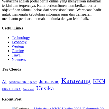
Wartacana adalah portal berita online yang menyajikan informasi
terkini dan terpercaya. Kami berkomitmen memberikan berita
objektif dan faktual, bebas dari sensasionalisme. Wartacana hadir
untuk memenuhi kebutuhan informasi jujur dan transparan,
membantu pembaca memahami dunia dengan lebih baik.
Useful Links
Technology
Economy
Western
Gaming
Travel
Newness
Tag Clouds
Karawang
KKN
Jurnalisme
AI
Artificial Intelligence
Unsika
KKN UNSIKA
Sosialisasi
Recent Post
Mahasiswa KKN Unsika 2026 Kelompok 30