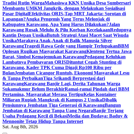
Tradisi Rutin Warga
Mahasiswa KKN Unsika Desa Sumbersari
Membantu UMKM Jangkrik, dengan Melakukan Sosialisasi
Pasar Digital
Efektivitas QRIS-Tap MRT Jakarta: Sorotan di
Lapangan?
Angka Pengemis Yang Terus Melonjak di
Kabupaten Karawang. Apa Yang Harus Dilakukan?
Jalan
Karawang Rusak Melulu & Pilu Korban Kecelakaan
Redupnya
Kantin Depan Unsika
Butuh Strategi Atasi Macet Saat Wisuda
Unsika
Maraknya Anak-Anak di Balik Manusia Silver
Karawang
Tragedi Rawa Gede yang Hampir Terlupakan
BBM
Oplosan Rugikan Masyarakat Karawang
Klenteng Tertua Jawa
Barat, Simbol Kemajemukan Karawang
Pedagang Keluhkan
Lambatnya Pembayaran QRIS
Dituntut Cegah Stunting di
Karawang, Kader TPK Cuma Digaji Rp100 Ribu per
Bulan
Jembatan Cicangor Runtuh, Ekonomi Masyarakat Lesu
& Tanpa Perbaikan
Tiga Srikandi Berprestasi dari
Karawang
Karawang Banjir Lagi, Derita Tahunan Warga
Sukamakmur Belum Berakhir
Ramai-ramai Pindah dari BBM
Pertamina, Masyarakat Merasa Tertipu
Kelas Kontainer
Miliaran Rupiah Mangkrak di Kampus 2 Unsika
Dibalik
Pensiunnya Jembatan Tiga Generasi di Karawang
Bangun
Jembatan di Karawang Tanpa Uang Negara
Banjir Terjang
Usaha Pedagang Kecil di Bekasi
Media dan Budaya: Baduy &
Mennonite Tetap Hidup Tanpa Internet
Sat. Aug 8th, 2026