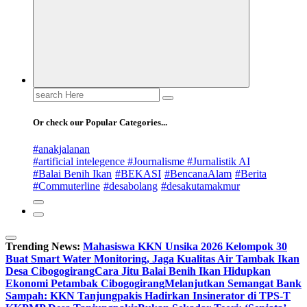
Search
for:
Or check our Popular Categories...
#anakjalanan
#artificial intelegence #Journalisme #Jurnalistik AI
#Balai Benih Ikan
#BEKASI
#BencanaAlam
#Berita
#Commuterline
#desabolang
#desakutamakmur
Trending News:
Mahasiswa KKN Unsika 2026 Kelompok 30
Buat Smart Water Monitoring, Jaga Kualitas Air Tambak Ikan
Desa Cibogogirang
Cara Jitu Balai Benih Ikan Hidupkan
Ekonomi Petambak Cibogogirang
Melanjutkan Semangat Bank
Sampah: KKN Tanjungpakis Hadirkan Insinerator di TPS-T