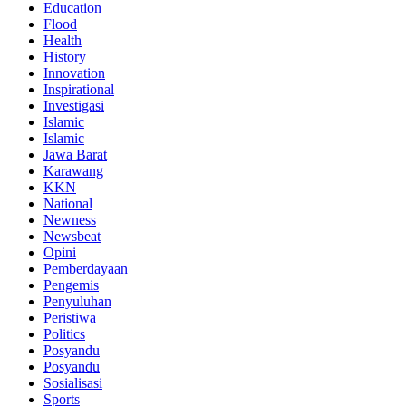
Education
Flood
Health
History
Innovation
Inspirational
Investigasi
Islamic
Islamic
Jawa Barat
Karawang
KKN
National
Newness
Newsbeat
Opini
Pemberdayaan
Pengemis
Penyuluhan
Peristiwa
Politics
Posyandu
Posyandu
Sosialisasi
Sports