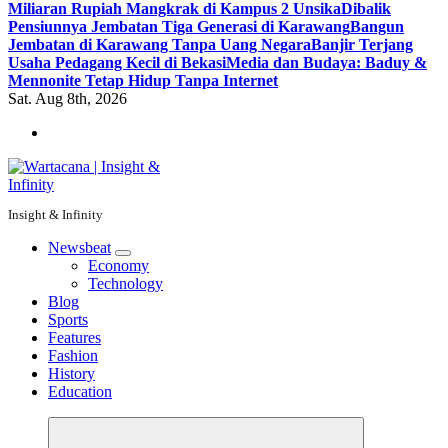
Miliaran Rupiah Mangkrak di Kampus 2 Unsika
Dibalik
Pensiunnya Jembatan Tiga Generasi di Karawang
Bangun
Jembatan di Karawang Tanpa Uang Negara
Banjir Terjang
Usaha Pedagang Kecil di Bekasi
Media dan Budaya: Baduy &
Mennonite Tetap Hidup Tanpa Internet
Sat. Aug 8th, 2026
Insight & Infinity
Newsbeat
Economy
Technology
Blog
Sports
Features
Fashion
History
Education