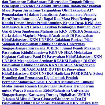
dan Tantangan Etika
Antara Efisiensi dan Empati: Dilema
Penerapan Presenter AI dalam Jurnalisme Indonesia
Akankah
Masa Depan Jurnalisme Tergantikan Oleh Teknologi AI?
Pemanfaatan AI dalam Jurnalisme: Ancaman atau Peluang
Baru?
Jurnalisme dan AI: Bagai Dua Mata Pisau
Redupnya
Kantin Depan Unsika
Peduli Stunting, Kepala Desa, KPM, dan
Mahasiswa KKN Unsika Lakukan Pembagian Bantuan Paket
Gizi di Desa Sumbersari
Mahasiswa KKN UNSIKA Semangat
Ceria dalam Maghrib Mengaji Anak-anak Di Pasawahan
Kidul
Mahasiswa KKN UNSIKA Galakkan Budaya Pilah
Sampah di Pasawahan Kidul
Mahasiswa Universitas
Singaperbangsa Karawang JUBER : Jumat Penuh Makna di
Pasawahan Kidul
Mahasiswa KKN UNSIKA Melakukan
Kegiatan Calistara Paud Di Pasawahan Kidul
Mahasiswa KKN
UNSIKA Mengadakan Seminar REAKSI Bullying Di SDN
Pasawahan Kidul
Mahasiswa KKN UNSIKA Mengadakan
SEHATIN : SENAM AHAD RUTIN Di Pasawahan
Kidul
Mahasiswa KKN UNSIKA Hadirkan PASDIGMA: Solusi
Branding dan Pemasaran Digital untuk Produk
Pertanian
Mahasiswa KKN UNSIKA Melakukan Edukasi
Media Tanam Ramah Lingkungan Berbasis Trichoderma
untuk Warga Pasawahan Kidul
Mahasiswa Universitas
Singaperbangsa Karawang Dorong Digitalisasi UMKM
Jajanan Si Mbu di Desa Ciptasari
Muharram Fest Di
Pasawahan Kidul : Kolaborasi Mahasiswa KKN Unsika Dan