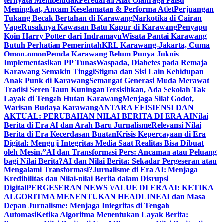
ternyata Membeludak
Peredaran Alat Olahraga Palsu
Meningkat, Ancam Keselamatan & Performa Atlet
Perjuangan
Tukang Becak Bertahan di Karawang
Narkotika di Cairan
Vape
Rusaknya Kawasan Batu Kapur di Karawang
Penyapu
Koin Harry Potter dari Indramayu
Wisata Pantai Karawang
Butuh Perhatian Pemerintah
KRL Karawang-Jakarta, Cuma
Omon-omon
Pemda Karawang Belum Punya Juknis
Implementasikan PP Tunas
Waspada, Diabetes pada Remaja
Karawang Semakin Tinggi
Stigma dan Sisi Lain Kehidupan
Anak Punk di Karawang
Semangat Generasi Muda Merawat
Tradisi Seren Taun Kuningan
Tersisihkan, Ada Sekolah Tak
Layak di Tengah Hutan Karawang
Menjaga Silat Godot,
Warisan Budaya Karawang
ANTARA EFISIENSI DAN
AKTUAL: PERUBAHAN NILAI BERITA DI ERA AI
Nilai
Berita di Era AI dan Arah Baru Jurnalisme
Relevansi Nilai
Berita di Era Kecerdasan Buatan
Krisis Kepercayaan di Era
Digital: Menguji Integritas Media Saat Realitas Bisa Dibuat
oleh Mesin.”
AI dan Transformasi Pers: Ancaman atau Peluang
bagi Nilai Berita?
AI dan Nilai Berita: Sekadar Pergeseran atau
Mengalami Transformasi?
Jurnalisme di Era AI: Menjaga
Kredibilitas dan Nilai-nilai Berita dalam Disrupsi
Digital
PERGESERAN NEWS VALUE DI ERA AI: KETIKA
ALGORITMA MENENTUKAN HEADLINE
AI dan Masa
Depan Jurnalisme: Menjaga Integritas di Tengah
Automasi
Ketika Algoritma Menentukan Layak Berita: