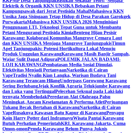
KKPMP Desa Tanjungpakis
Bukan Sekadar Teori: ‘Senjata’
Elektrik & Organik KKN UNSIKA Bebaskan Petani
Kampungsawah dari Jerat Pestisida Mahal
Mahasiswa KKN
Unsika Jaga Sisingaan Tetap Hidup di Desa Parakan Garokgek
Purwakarta
Mahasiswa KKN UNSIKA 2026 Menginisiasi
Penggunaan LTI, Teknologi Tepat Guna untuk Membantu
Petani Mengurangi Pestisida Kimia
Benteng Hijau Pesisir
Karawang: Kolaborasi Komunitas Mangrove Cemara Laut
dan KKN UNSIKA Menjaga Mangrove Tanjungpakis
Timun
Apel Tanjungpakis: Potensi Hortikultura Lokal Menuju
Produk Unggulan Karawang
Karawang Masih Banjir Sampah,
Wajar Sulit Dapat Adipura
POLEMIK JALAN BADAMI-
LOJI KARAWANG
Pembatasan Media Sosial Dimulai,
Efektivitas Menjadi Pertanyaan
Narkotika di Cairan
Vape
Tradisi Nyalin Kian Langka, Warisan Budaya Tani
Karawang Terancam Hilang
Underpass Gorowong Karawang
Sering Berlubang
Jejak Konflik Agraria Telukjambe Karawang
dan Luka yang Tertinggal
Pelecehan Seksual pada Laki-laki
ternyata Membeludak
Peredaran Alat Olahraga Palsu
Meningkat, Ancam Keselamatan & Performa Atlet
Perjuangan
Tukang Becak Bertahan di Karawang
Narkotika di Cairan
Vape
Rusaknya Kawasan Batu Kapur di Karawang
Penyapu
Koin Harry Potter dari Indramayu
Wisata Pantai Karawang
Butuh Perhatian Pemerintah
KRL Karawang-Jakarta, Cuma
Omon-omon
Pemda Karawang Belum Punya Juknis