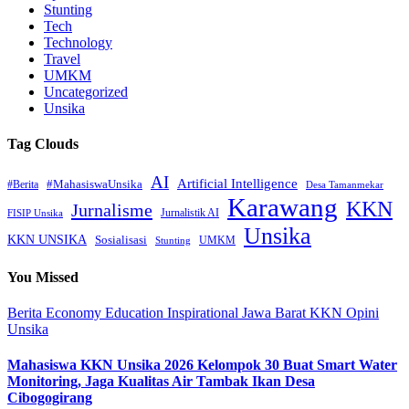
Stunting
Tech
Technology
Travel
UMKM
Uncategorized
Unsika
Tag Clouds
AI
Artificial Intelligence
#MahasiswaUnsika
#Berita
Desa Tamanmekar
Karawang
KKN
Jurnalisme
Jurnalistik AI
FISIP Unsika
Unsika
KKN UNSIKA
Sosialisasi
UMKM
Stunting
You Missed
Berita
Economy
Education
Inspirational
Jawa Barat
KKN
Opini
Unsika
Mahasiswa KKN Unsika 2026 Kelompok 30 Buat Smart Water
Monitoring, Jaga Kualitas Air Tambak Ikan Desa
Cibogogirang