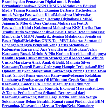
Branding dan Pemasaran Digital untuk Produk
Pertanian
Mahasiswa KKN UNSIKA Melakukan Edukasi
Media Tanam Ramah Lingkungan Berbasis Trichoderma
untuk Warga Pasawahan Kidul
Mahasiswa Universitas
Singaperbangsa Karawang Dorong Digitalisasi UMKM
Jajanan Si Mbu di Desa Ciptasari
Muharram Fest Di
Pasawahan Kidul : Kolaborasi Mahasiswa KKN Unsika Dan
Tradisi Rutin Warga
Mahasiswa KKN Unsika Desa Sumbersari
Membantu UMKM Jangkrik, dengan Melakukan Sosialisasi
Pasar Digital
Efektivitas QRIS-Tap MRT Jakarta: Sorotan di
Lapangan?
Angka Pengemis Yang Terus Melonjak di
Kabupaten Karawang. Apa Yang Harus Dilakukan?
Jalan
Karawang Rusak Melulu & Pilu Korban Kecelakaan
Redupnya
Kantin Depan Unsika
Butuh Strategi Atasi Macet Saat Wisuda
Unsika
Maraknya Anak-Anak di Balik Manusia Silver
Karawang
Tragedi Rawa Gede yang Hampir Terlupakan
BBM
Oplosan Rugikan Masyarakat Karawang
Klenteng Tertua Jawa
Barat, Simbol Kemajemukan Karawang
Pedagang Keluhkan
Lambatnya Pembayaran QRIS
Dituntut Cegah Stunting di
Karawang, Kader TPK Cuma Digaji Rp100 Ribu per
Bulan
Jembatan Cicangor Runtuh, Ekonomi Masyarakat Lesu
& Tanpa Perbaikan
Tiga Srikandi Berprestasi dari
Karawang
Karawang Banjir Lagi, Derita Tahunan Warga
Sukamakmur Belum Berakhir
Ramai-ramai Pindah dari BBM
Pertamina, Masyarakat Merasa Tertipu
Kelas Kontainer