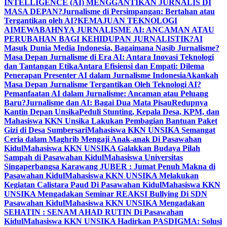
INTELLIGENCE (AI) MENGGANTIKAN JURNALIS DI
MASA DEPAN?
Jurnalisme di Persimpangan: Bertahan atau
Tergantikan oleh AI?
KEMAJUAN TEKNOLOGI
AI
MEWABAHNYA JURNALISME AI: ANCAMAN ATAU
PERUBAHAN BAGI KEHIDUPAN JURNALISTIK?
AI
Masuk Dunia Media Indonesia, Bagaimana Nasib Jurnalisme?
Masa Depan Jurnalisme di Era AI: Antara Inovasi Teknologi
dan Tantangan Etika
Antara Efisiensi dan Empati: Dilema
Penerapan Presenter AI dalam Jurnalisme Indonesia
Akankah
Masa Depan Jurnalisme Tergantikan Oleh Teknologi AI?
Pemanfaatan AI dalam Jurnalisme: Ancaman atau Peluang
Baru?
Jurnalisme dan AI: Bagai Dua Mata Pisau
Redupnya
Kantin Depan Unsika
Peduli Stunting, Kepala Desa, KPM, dan
Mahasiswa KKN Unsika Lakukan Pembagian Bantuan Paket
Gizi di Desa Sumbersari
Mahasiswa KKN UNSIKA Semangat
Ceria dalam Maghrib Mengaji Anak-anak Di Pasawahan
Kidul
Mahasiswa KKN UNSIKA Galakkan Budaya Pilah
Sampah di Pasawahan Kidul
Mahasiswa Universitas
Singaperbangsa Karawang JUBER : Jumat Penuh Makna di
Pasawahan Kidul
Mahasiswa KKN UNSIKA Melakukan
Kegiatan Calistara Paud Di Pasawahan Kidul
Mahasiswa KKN
UNSIKA Mengadakan Seminar REAKSI Bullying Di SDN
Pasawahan Kidul
Mahasiswa KKN UNSIKA Mengadakan
SEHATIN : SENAM AHAD RUTIN Di Pasawahan
Kidul
Mahasiswa KKN UNSIKA Hadirkan PASDIGMA: Solusi