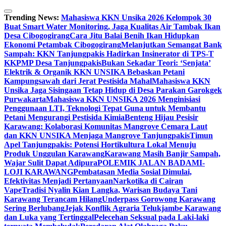
Skip
to
Trending News:
Mahasiswa KKN Unsika 2026 Kelompok 30
content
Buat Smart Water Monitoring, Jaga Kualitas Air Tambak Ikan
Desa Cibogogirang
Cara Jitu Balai Benih Ikan Hidupkan
Ekonomi Petambak Cibogogirang
Melanjutkan Semangat Bank
Sampah: KKN Tanjungpakis Hadirkan Insinerator di TPS-T
KKPMP Desa Tanjungpakis
Bukan Sekadar Teori: ‘Senjata’
Elektrik & Organik KKN UNSIKA Bebaskan Petani
Kampungsawah dari Jerat Pestisida Mahal
Mahasiswa KKN
Unsika Jaga Sisingaan Tetap Hidup di Desa Parakan Garokgek
Purwakarta
Mahasiswa KKN UNSIKA 2026 Menginisiasi
Penggunaan LTI, Teknologi Tepat Guna untuk Membantu
Petani Mengurangi Pestisida Kimia
Benteng Hijau Pesisir
Karawang: Kolaborasi Komunitas Mangrove Cemara Laut
dan KKN UNSIKA Menjaga Mangrove Tanjungpakis
Timun
Apel Tanjungpakis: Potensi Hortikultura Lokal Menuju
Produk Unggulan Karawang
Karawang Masih Banjir Sampah,
Wajar Sulit Dapat Adipura
POLEMIK JALAN BADAMI-
LOJI KARAWANG
Pembatasan Media Sosial Dimulai,
Efektivitas Menjadi Pertanyaan
Narkotika di Cairan
Vape
Tradisi Nyalin Kian Langka, Warisan Budaya Tani
Karawang Terancam Hilang
Underpass Gorowong Karawang
Sering Berlubang
Jejak Konflik Agraria Telukjambe Karawang
dan Luka yang Tertinggal
Pelecehan Seksual pada Laki-laki