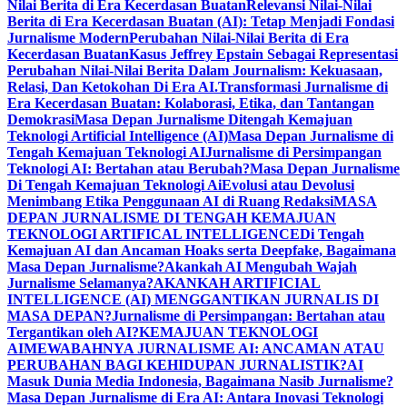
Nilai Berita di Era Kecerdasan Buatan
Relevansi Nilai-Nilai
Berita di Era Kecerdasan Buatan (AI): Tetap Menjadi Fondasi
Jurnalisme Modern
Perubahan Nilai-Nilai Berita di Era
Kecerdasan Buatan
Kasus Jeffrey Epstain Sebagai Representasi
Perubahan Nilai-Nilai Berita Dalam Journalism: Kekuasaan,
Relasi, Dan Ketokohan Di Era AI.
Transformasi Jurnalisme di
Era Kecerdasan Buatan: Kolaborasi, Etika, dan Tantangan
Demokrasi
Masa Depan Jurnalisme Ditengah Kemajuan
Teknologi Artificial Intelligence (AI)
Masa Depan Jurnalisme di
Tengah Kemajuan Teknologi AI
Jurnalisme di Persimpangan
Teknologi AI: Bertahan atau Berubah?
Masa Depan Jurnalisme
Di Tengah Kemajuan Teknologi Ai
Evolusi atau Devolusi
Menimbang Etika Penggunaan AI di Ruang Redaksi
MASA
DEPAN JURNALISME DI TENGAH KEMAJUAN
TEKNOLOGI ARTIFICAL INTELLIGENCE
Di Tengah
Kemajuan AI dan Ancaman Hoaks serta Deepfake, Bagaimana
Masa Depan Jurnalisme?
Akankah AI Mengubah Wajah
Jurnalisme Selamanya?
AKANKAH ARTIFICIAL
INTELLIGENCE (AI) MENGGANTIKAN JURNALIS DI
MASA DEPAN?
Jurnalisme di Persimpangan: Bertahan atau
Tergantikan oleh AI?
KEMAJUAN TEKNOLOGI
AI
MEWABAHNYA JURNALISME AI: ANCAMAN ATAU
PERUBAHAN BAGI KEHIDUPAN JURNALISTIK?
AI
Masuk Dunia Media Indonesia, Bagaimana Nasib Jurnalisme?
Masa Depan Jurnalisme di Era AI: Antara Inovasi Teknologi