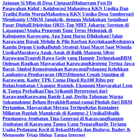
Jajanan Si Mbu di Desa Ciptasari
Muharram Fest Di
Pasawahan Kidul : Kolaborasi Mahasiswa KKN Unsika Dan
Tradisi Rutin Warga
Mahasiswa KKN Unsika Desa Sumbersari
Membantu UMKM Jangkrik, dengan Melakukan Sosialisasi
Pasar Digital
Efektivitas QRIS-Tap MRT Jakarta: Sorotan di
Lapangan?
Angka Pengemis Yang Terus Melonjak di
Kabupaten Karawang. Apa Yang Harus Dilakukan?
Jalan
Karawang Rusak Melulu & Pilu Korban Kecelakaan
Redupnya
Kantin Depan Unsika
Butuh Strategi Atasi Macet Saat Wisuda
Unsika
Maraknya Anak-Anak di Balik Manusia Silver
Karawang
Tragedi Rawa Gede yang Hampir Terlupakan
BBM
Oplosan Rugikan Masyarakat Karawang
Klenteng Tertua Jawa
Barat, Simbol Kemajemukan Karawang
Pedagang Keluhkan
Lambatnya Pembayaran QRIS
Dituntut Cegah Stunting di
Karawang, Kader TPK Cuma Digaji Rp100 Ribu per
Bulan
Jembatan Cicangor Runtuh, Ekonomi Masyarakat Lesu
& Tanpa Perbaikan
Tiga Srikandi Berprestasi dari
Karawang
Karawang Banjir Lagi, Derita Tahunan Warga
Sukamakmur Belum Berakhir
Ramai-ramai Pindah dari BBM
Pertamina, Masyarakat Merasa Tertipu
Kelas Kontainer
Miliaran Rupiah Mangkrak di Kampus 2 Unsika
Dibalik
Pensiunnya Jembatan Tiga Generasi di Karawang
Bangun
Jembatan di Karawang Tanpa Uang Negara
Banjir Terjang
Usaha Pedagang Kecil di Bekasi
Media dan Budaya: Baduy &
Mennonite Tetap Hidup Tanpa Internet