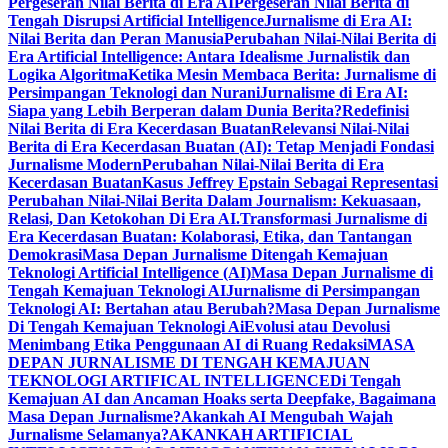
Pergeseran Nilai Berita di Era AI
Pergeseran Nilai Berita di
Tengah Disrupsi Artificial Intelligence
Jurnalisme di Era AI:
Nilai Berita dan Peran Manusia
Perubahan Nilai-Nilai Berita di
Era Artificial Intelligence: Antara Idealisme Jurnalistik dan
Logika Algoritma
Ketika Mesin Membaca Berita: Jurnalisme di
Persimpangan Teknologi dan Nurani
Jurnalisme di Era AI:
Siapa yang Lebih Berperan dalam Dunia Berita?
Redefinisi
Nilai Berita di Era Kecerdasan Buatan
Relevansi Nilai-Nilai
Berita di Era Kecerdasan Buatan (AI): Tetap Menjadi Fondasi
Jurnalisme Modern
Perubahan Nilai-Nilai Berita di Era
Kecerdasan Buatan
Kasus Jeffrey Epstain Sebagai Representasi
Perubahan Nilai-Nilai Berita Dalam Journalism: Kekuasaan,
Relasi, Dan Ketokohan Di Era AI.
Transformasi Jurnalisme di
Era Kecerdasan Buatan: Kolaborasi, Etika, dan Tantangan
Demokrasi
Masa Depan Jurnalisme Ditengah Kemajuan
Teknologi Artificial Intelligence (AI)
Masa Depan Jurnalisme di
Tengah Kemajuan Teknologi AI
Jurnalisme di Persimpangan
Teknologi AI: Bertahan atau Berubah?
Masa Depan Jurnalisme
Di Tengah Kemajuan Teknologi Ai
Evolusi atau Devolusi
Menimbang Etika Penggunaan AI di Ruang Redaksi
MASA
DEPAN JURNALISME DI TENGAH KEMAJUAN
TEKNOLOGI ARTIFICAL INTELLIGENCE
Di Tengah
Kemajuan AI dan Ancaman Hoaks serta Deepfake, Bagaimana
Masa Depan Jurnalisme?
Akankah AI Mengubah Wajah
Jurnalisme Selamanya?
AKANKAH ARTIFICIAL