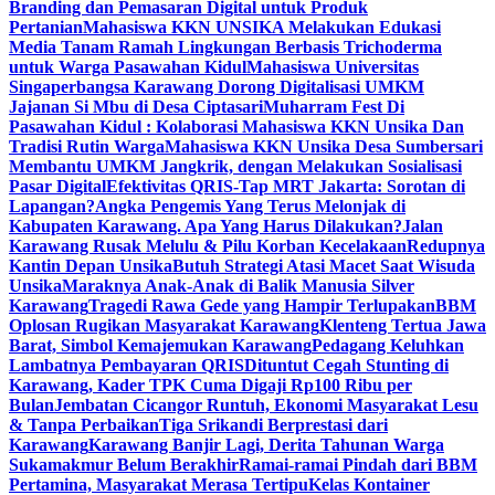
Branding dan Pemasaran Digital untuk Produk
Pertanian
Mahasiswa KKN UNSIKA Melakukan Edukasi
Media Tanam Ramah Lingkungan Berbasis Trichoderma
untuk Warga Pasawahan Kidul
Mahasiswa Universitas
Singaperbangsa Karawang Dorong Digitalisasi UMKM
Jajanan Si Mbu di Desa Ciptasari
Muharram Fest Di
Pasawahan Kidul : Kolaborasi Mahasiswa KKN Unsika Dan
Tradisi Rutin Warga
Mahasiswa KKN Unsika Desa Sumbersari
Membantu UMKM Jangkrik, dengan Melakukan Sosialisasi
Pasar Digital
Efektivitas QRIS-Tap MRT Jakarta: Sorotan di
Lapangan?
Angka Pengemis Yang Terus Melonjak di
Kabupaten Karawang. Apa Yang Harus Dilakukan?
Jalan
Karawang Rusak Melulu & Pilu Korban Kecelakaan
Redupnya
Kantin Depan Unsika
Butuh Strategi Atasi Macet Saat Wisuda
Unsika
Maraknya Anak-Anak di Balik Manusia Silver
Karawang
Tragedi Rawa Gede yang Hampir Terlupakan
BBM
Oplosan Rugikan Masyarakat Karawang
Klenteng Tertua Jawa
Barat, Simbol Kemajemukan Karawang
Pedagang Keluhkan
Lambatnya Pembayaran QRIS
Dituntut Cegah Stunting di
Karawang, Kader TPK Cuma Digaji Rp100 Ribu per
Bulan
Jembatan Cicangor Runtuh, Ekonomi Masyarakat Lesu
& Tanpa Perbaikan
Tiga Srikandi Berprestasi dari
Karawang
Karawang Banjir Lagi, Derita Tahunan Warga
Sukamakmur Belum Berakhir
Ramai-ramai Pindah dari BBM
Pertamina, Masyarakat Merasa Tertipu
Kelas Kontainer