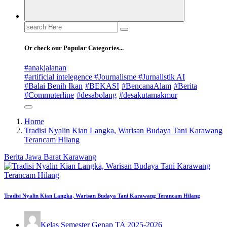
Search
for:
Or check our Popular Categories...
#anakjalanan
#artificial intelegence #Journalisme #Jurnalistik AI
#Balai Benih Ikan
#BEKASI
#BencanaAlam
#Berita
#Commuterline
#desabolang
#desakutamakmur
Home
Tradisi Nyalin Kian Langka, Warisan Budaya Tani Karawang
Terancam Hilang
Berita
Jawa Barat
Karawang
Tradisi Nyalin Kian Langka, Warisan Budaya Tani Karawang Terancam Hilang
Kelas Semester Genap TA 2025-2026