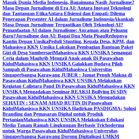
Masuk Dunia Media Indonesia, Bagaimana Nasib Jurnalisme?
Masa Depan Jurnalisme di Era AI: Antara Inovasi Teknologi
dan Tantangan Etika
Antara Efisiensi dan Empati: Dilema
Penerapan Presenter AI dalam Jurnalisme Indonesia
Akankah
Masa Depan Jurnalisme Tergantikan Oleh Teknologi AI?
Pemanfaatan AI dalam Jurnalisme: Ancaman atau Peluang
Baru?
Jurnalisme dan AI: Bagai Dua Mata Pisau
Redupnya
Kantin Depan Unsika
Peduli Stunting, Kepala Desa, KPM, dan
Mahasiswa KKN Unsika Lakukan Pembagian Bantuan Paket
Gizi di Desa Sumbersari
Mahasiswa KKN UNSIKA Semangat
Ceria dalam Maghrib Mengaji Anak-anak Di Pasawahan
Kidul
Mahasiswa KKN UNSIKA Galakkan Budaya Pilah
Sampah di Pasawahan Kidul
Mahasiswa Universitas
Singaperbangsa Karawang JUBER : Jumat Penuh Makna di
Pasawahan Kidul
Mahasiswa KKN UNSIKA Melakukan
Kegiatan Calistara Paud Di Pasawahan Kidul
Mahasiswa KKN
UNSIKA Mengadakan Seminar REAKSI Bullying Di SDN
Pasawahan Kidul
Mahasiswa KKN UNSIKA Mengadakan
SEHATIN : SENAM AHAD RUTIN Di Pasawahan
Kidul
Mahasiswa KKN UNSIKA Hadirkan PASDIGMA: Solusi
Branding dan Pemasaran Digital untuk Produk
Pertanian
Mahasiswa KKN UNSIKA Melakukan Edukasi
Media Tanam Ramah Lingkungan Berbasis Trichoderma
untuk Warga Pasawahan Kidul
Mahasiswa Universitas
Singaperbangsa Karawang Dorong Digitalisasi UMKM