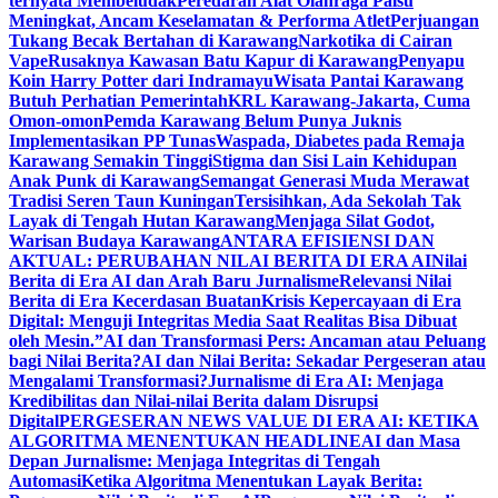
ternyata Membeludak
Peredaran Alat Olahraga Palsu
Meningkat, Ancam Keselamatan & Performa Atlet
Perjuangan
Tukang Becak Bertahan di Karawang
Narkotika di Cairan
Vape
Rusaknya Kawasan Batu Kapur di Karawang
Penyapu
Koin Harry Potter dari Indramayu
Wisata Pantai Karawang
Butuh Perhatian Pemerintah
KRL Karawang-Jakarta, Cuma
Omon-omon
Pemda Karawang Belum Punya Juknis
Implementasikan PP Tunas
Waspada, Diabetes pada Remaja
Karawang Semakin Tinggi
Stigma dan Sisi Lain Kehidupan
Anak Punk di Karawang
Semangat Generasi Muda Merawat
Tradisi Seren Taun Kuningan
Tersisihkan, Ada Sekolah Tak
Layak di Tengah Hutan Karawang
Menjaga Silat Godot,
Warisan Budaya Karawang
ANTARA EFISIENSI DAN
AKTUAL: PERUBAHAN NILAI BERITA DI ERA AI
Nilai
Berita di Era AI dan Arah Baru Jurnalisme
Relevansi Nilai
Berita di Era Kecerdasan Buatan
Krisis Kepercayaan di Era
Digital: Menguji Integritas Media Saat Realitas Bisa Dibuat
oleh Mesin.”
AI dan Transformasi Pers: Ancaman atau Peluang
bagi Nilai Berita?
AI dan Nilai Berita: Sekadar Pergeseran atau
Mengalami Transformasi?
Jurnalisme di Era AI: Menjaga
Kredibilitas dan Nilai-nilai Berita dalam Disrupsi
Digital
PERGESERAN NEWS VALUE DI ERA AI: KETIKA
ALGORITMA MENENTUKAN HEADLINE
AI dan Masa
Depan Jurnalisme: Menjaga Integritas di Tengah
Automasi
Ketika Algoritma Menentukan Layak Berita: