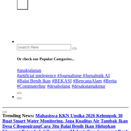
Search
for:
Or check our Popular Categories...
#anakjalanan
#artificial intelegence #Journalisme #Jurnalistik AI
#Balai Benih Ikan
#BEKASI
#BencanaAlam
#Berita
#Commuterline
#desabolang
#desakutamakmur
Trending News:
Mahasiswa KKN Unsika 2026 Kelompok 30
Buat Smart Water Monitoring, Jaga Kualitas Air Tambak Ikan
Desa Cibogogirang
Cara Jitu Balai Benih Ikan Hidupkan