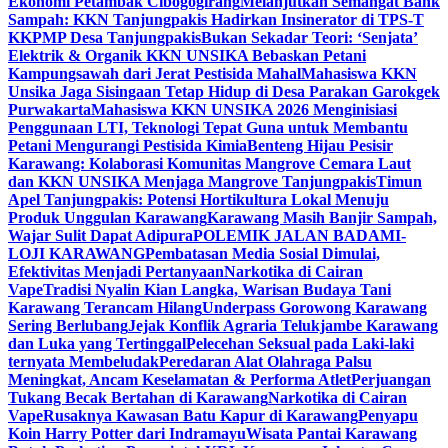
Ekonomi Petambak Cibogogirang
Melanjutkan Semangat Bank
Sampah: KKN Tanjungpakis Hadirkan Insinerator di TPS-T
KKPMP Desa Tanjungpakis
Bukan Sekadar Teori: ‘Senjata’
Elektrik & Organik KKN UNSIKA Bebaskan Petani
Kampungsawah dari Jerat Pestisida Mahal
Mahasiswa KKN
Unsika Jaga Sisingaan Tetap Hidup di Desa Parakan Garokgek
Purwakarta
Mahasiswa KKN UNSIKA 2026 Menginisiasi
Penggunaan LTI, Teknologi Tepat Guna untuk Membantu
Petani Mengurangi Pestisida Kimia
Benteng Hijau Pesisir
Karawang: Kolaborasi Komunitas Mangrove Cemara Laut
dan KKN UNSIKA Menjaga Mangrove Tanjungpakis
Timun
Apel Tanjungpakis: Potensi Hortikultura Lokal Menuju
Produk Unggulan Karawang
Karawang Masih Banjir Sampah,
Wajar Sulit Dapat Adipura
POLEMIK JALAN BADAMI-
LOJI KARAWANG
Pembatasan Media Sosial Dimulai,
Efektivitas Menjadi Pertanyaan
Narkotika di Cairan
Vape
Tradisi Nyalin Kian Langka, Warisan Budaya Tani
Karawang Terancam Hilang
Underpass Gorowong Karawang
Sering Berlubang
Jejak Konflik Agraria Telukjambe Karawang
dan Luka yang Tertinggal
Pelecehan Seksual pada Laki-laki
ternyata Membeludak
Peredaran Alat Olahraga Palsu
Meningkat, Ancam Keselamatan & Performa Atlet
Perjuangan
Tukang Becak Bertahan di Karawang
Narkotika di Cairan
Vape
Rusaknya Kawasan Batu Kapur di Karawang
Penyapu
Koin Harry Potter dari Indramayu
Wisata Pantai Karawang