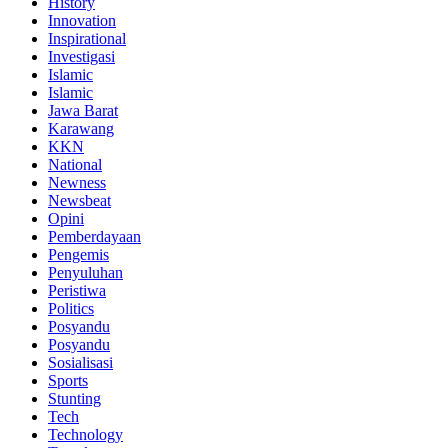
History
Innovation
Inspirational
Investigasi
Islamic
Islamic
Jawa Barat
Karawang
KKN
National
Newness
Newsbeat
Opini
Pemberdayaan
Pengemis
Penyuluhan
Peristiwa
Politics
Posyandu
Posyandu
Sosialisasi
Sports
Stunting
Tech
Technology