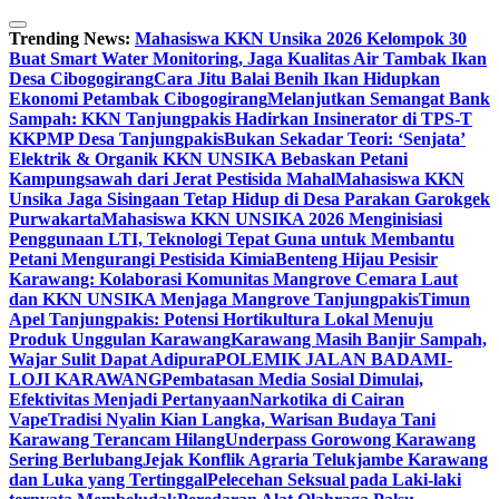
Skip
to
Trending News:
Mahasiswa KKN Unsika 2026 Kelompok 30
content
Buat Smart Water Monitoring, Jaga Kualitas Air Tambak Ikan
Desa Cibogogirang
Cara Jitu Balai Benih Ikan Hidupkan
Ekonomi Petambak Cibogogirang
Melanjutkan Semangat Bank
Sampah: KKN Tanjungpakis Hadirkan Insinerator di TPS-T
KKPMP Desa Tanjungpakis
Bukan Sekadar Teori: ‘Senjata’
Elektrik & Organik KKN UNSIKA Bebaskan Petani
Kampungsawah dari Jerat Pestisida Mahal
Mahasiswa KKN
Unsika Jaga Sisingaan Tetap Hidup di Desa Parakan Garokgek
Purwakarta
Mahasiswa KKN UNSIKA 2026 Menginisiasi
Penggunaan LTI, Teknologi Tepat Guna untuk Membantu
Petani Mengurangi Pestisida Kimia
Benteng Hijau Pesisir
Karawang: Kolaborasi Komunitas Mangrove Cemara Laut
dan KKN UNSIKA Menjaga Mangrove Tanjungpakis
Timun
Apel Tanjungpakis: Potensi Hortikultura Lokal Menuju
Produk Unggulan Karawang
Karawang Masih Banjir Sampah,
Wajar Sulit Dapat Adipura
POLEMIK JALAN BADAMI-
LOJI KARAWANG
Pembatasan Media Sosial Dimulai,
Efektivitas Menjadi Pertanyaan
Narkotika di Cairan
Vape
Tradisi Nyalin Kian Langka, Warisan Budaya Tani
Karawang Terancam Hilang
Underpass Gorowong Karawang
Sering Berlubang
Jejak Konflik Agraria Telukjambe Karawang
dan Luka yang Tertinggal
Pelecehan Seksual pada Laki-laki