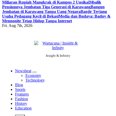
Miliaran Rupiah Mangkrak di Kampus 2 Unsika
Dibalik
Pensiunnya Jembatan Tiga Generasi di Karawang
Bangun
Jembatan di Karawang Tanpa Uang Negara
Banjir Terjang
Usaha Pedagang Kecil di Bekasi
Media dan Budaya: Baduy &
Mennonite Tetap Hidup Tanpa Internet
Fri. Aug 7th, 2026
Insight & Infinity
Newsbeat
Economy
Technology
Blog
Sports
Features
Fashion
History
Education