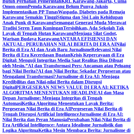
Butuh Perhatian Pemerintah
KRL Karawang-Jakarta, Cuma
Omon-omon
Pemda Karawang Belum Punya Juknis
Implementasikan PP Tunas
Waspada, Diabetes pada Remaja
Karawang Semakin Tinggi
Stigma dan Sisi Lain Kehidupan
Anak Punk di Karawang
Semangat Generasi Muda Merawat
Tradisi Seren Taun Kuningan
Tersisihkan, Ada Sekolah Tak
Layak di Tengah Hutan Karawang
Menjaga Silat Godot,
Warisan Budaya Karawang
ANTARA EFISIENSI DAN
AKTUAL: PERUBAHAN NILAI BERITA DI ERA AI
Nilai
Berita di Era AI dan Arah Baru Jurnalisme
Relevansi Nilai
Berita di Era Kecerdasan Buatan
Krisis Kepercayaan di Era
Digital: Menguji Integritas Media Saat Realitas Bisa Dibuat
oleh Mesin.”
AI dan Transformasi Pers: Ancaman atau Peluang
bagi Nilai Berita?
AI dan Nilai Berita: Sekadar Pergeseran atau
Mengalami Transformasi?
Jurnalisme di Era AI: Menjaga
Kredibilitas dan Nilai-nilai Berita dalam Disrupsi
Digital
PERGESERAN NEWS VALUE DI ERA AI: KETIKA
ALGORITMA MENENTUKAN HEADLINE
AI dan Masa
Depan Jurnalisme: Menjaga Integritas di Tengah
Automasi
Ketika Algoritma Menentukan Layak Berita:
Pergeseran Nilai Berita di Era AI
Pergeseran Nilai Berita di
Tengah Disrupsi Artificial Intelligence
Jurnalisme di Era AI:
Nilai Berita dan Peran Manusia
Perubahan Nilai-Nilai Berita di
Era Artificial Intelligence: Antara Idealisme Jurnalistik dan
Logika Algoritma
Ketika Mesin Membaca Berita: Jurnalisme di