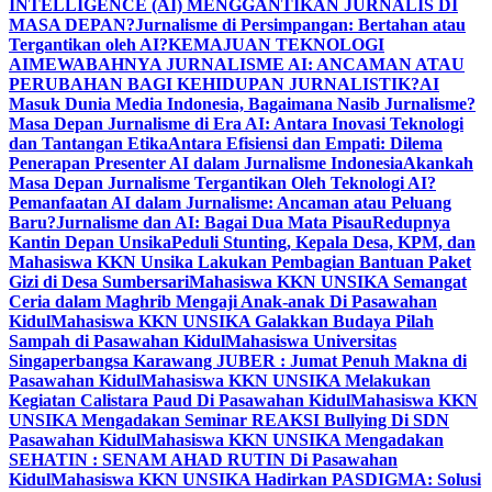
INTELLIGENCE (AI) MENGGANTIKAN JURNALIS DI
MASA DEPAN?
Jurnalisme di Persimpangan: Bertahan atau
Tergantikan oleh AI?
KEMAJUAN TEKNOLOGI
AI
MEWABAHNYA JURNALISME AI: ANCAMAN ATAU
PERUBAHAN BAGI KEHIDUPAN JURNALISTIK?
AI
Masuk Dunia Media Indonesia, Bagaimana Nasib Jurnalisme?
Masa Depan Jurnalisme di Era AI: Antara Inovasi Teknologi
dan Tantangan Etika
Antara Efisiensi dan Empati: Dilema
Penerapan Presenter AI dalam Jurnalisme Indonesia
Akankah
Masa Depan Jurnalisme Tergantikan Oleh Teknologi AI?
Pemanfaatan AI dalam Jurnalisme: Ancaman atau Peluang
Baru?
Jurnalisme dan AI: Bagai Dua Mata Pisau
Redupnya
Kantin Depan Unsika
Peduli Stunting, Kepala Desa, KPM, dan
Mahasiswa KKN Unsika Lakukan Pembagian Bantuan Paket
Gizi di Desa Sumbersari
Mahasiswa KKN UNSIKA Semangat
Ceria dalam Maghrib Mengaji Anak-anak Di Pasawahan
Kidul
Mahasiswa KKN UNSIKA Galakkan Budaya Pilah
Sampah di Pasawahan Kidul
Mahasiswa Universitas
Singaperbangsa Karawang JUBER : Jumat Penuh Makna di
Pasawahan Kidul
Mahasiswa KKN UNSIKA Melakukan
Kegiatan Calistara Paud Di Pasawahan Kidul
Mahasiswa KKN
UNSIKA Mengadakan Seminar REAKSI Bullying Di SDN
Pasawahan Kidul
Mahasiswa KKN UNSIKA Mengadakan
SEHATIN : SENAM AHAD RUTIN Di Pasawahan
Kidul
Mahasiswa KKN UNSIKA Hadirkan PASDIGMA: Solusi