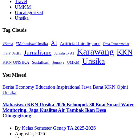
Travel
UMKM
Uncategorized
Unsika
Tag Clouds
AI
Artificial Intelligence
#MahasiswaUnsika
#Berita
Desa Tamanmekar
Karawang
KKN
Jurnalisme
Jurnalistik AI
FISIP Unsika
Unsika
KKN UNSIKA
Sosialisasi
UMKM
Stunting
You Missed
Berita
Economy
Education
Inspirational
Jawa Barat
KKN
Opini
Unsika
Mahasiswa KKN Unsika 2026 Kelompok 30 Buat Smart Water
Monitoring, Jaga Kualitas Air Tambak Ikan Desa
Cibogogirang
By
Kelas Semester Genap TA 2025-2026
August 2, 2026