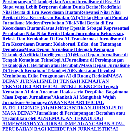
Persimpangan Teknologi dan Nurani
Jurnalisme di Era AI:
Siapa yang Lebih Berperan dalam Dunia Berita?
Redefinisi
Nilai Berita di Era Kecerdasan Buatan
Relevansi Nilai-Nilai
Berita di Era Kecerdasan Buatan (AI): Tetap Menjadi Fondasi
Jurnalisme Modern
Perubahan Nilai-Nilai Berita di Era
Kecerdasan Buatan
Kasus Jeffrey Epstain Sebagai Representasi
Perubahan Nilai-Nilai Berita Dalam Journalism: Kekuasaan,
Relasi, Dan Ketokohan Di Era AI.
Transformasi Jurnalisme di
Era Kecerdasan Buatan: Kolaborasi, Etika, dan Tantangan
Demokrasi
Masa Depan Jurnalisme Ditengah Kemajuan
Teknologi Artificial Intelligence (AI)
Masa Depan Jurnalisme di
Tengah Kemajuan Teknologi AI
Jurnalisme di Persimpangan
Teknologi AI: Bertahan atau Berubah?
Masa Depan Jurnalisme
Di Tengah Kemajuan Teknologi Ai
Evolusi atau Devolusi
Menimbang Etika Penggunaan AI di Ruang Redaksi
MASA
DEPAN JURNALISME DI TENGAH KEMAJUAN
TEKNOLOGI ARTIFICAL INTELLIGENCE
Di Tengah
Kemajuan AI dan Ancaman Hoaks serta Deepfake, Bagaimana
Masa Depan Jurnalisme?
Akankah AI Mengubah Wajah
Jurnalisme Selamanya?
AKANKAH ARTIFICIAL
INTELLIGENCE (AI) MENGGANTIKAN JURNALIS DI
MASA DEPAN?
Jurnalisme di Persimpangan: Bertahan atau
Tergantikan oleh AI?
KEMAJUAN TEKNOLOGI
AI
MEWABAHNYA JURNALISME AI: ANCAMAN ATAU
PERUBAHAN BAGI KEHIDUPAN JURNALISTIK?
AI