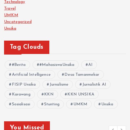
Technology
Travel
UMKM
Uncategorized
Unsika
Tag Clouds
#Berita
#MahasiswaUnsika
AI
Artificial Intelligence
Desa Tamanmekar
FISIP Unsika
Jurnalisme
Jurnalistik AI
Karawang
KKN
KKN UNSIKA
Sosialisasi
Stunting
UMKM
Unsika
You Missed