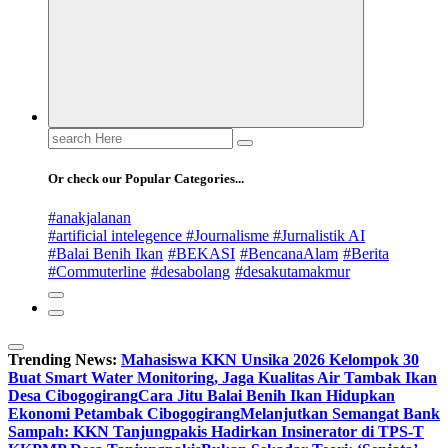
Search
for:
Or check our Popular Categories...
#anakjalanan
#artificial intelegence #Journalisme #Jurnalistik AI
#Balai Benih Ikan
#BEKASI
#BencanaAlam
#Berita
#Commuterline
#desabolang
#desakutamakmur
Trending News:
Mahasiswa KKN Unsika 2026 Kelompok 30
Buat Smart Water Monitoring, Jaga Kualitas Air Tambak Ikan
Desa Cibogogirang
Cara Jitu Balai Benih Ikan Hidupkan
Ekonomi Petambak Cibogogirang
Melanjutkan Semangat Bank
Sampah: KKN Tanjungpakis Hadirkan Insinerator di TPS-T