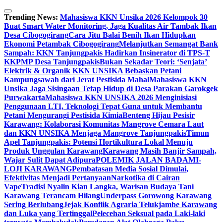
Skip
to
Trending News:
Mahasiswa KKN Unsika 2026 Kelompok 30
content
Buat Smart Water Monitoring, Jaga Kualitas Air Tambak Ikan
Desa Cibogogirang
Cara Jitu Balai Benih Ikan Hidupkan
Ekonomi Petambak Cibogogirang
Melanjutkan Semangat Bank
Sampah: KKN Tanjungpakis Hadirkan Insinerator di TPS-T
KKPMP Desa Tanjungpakis
Bukan Sekadar Teori: ‘Senjata’
Elektrik & Organik KKN UNSIKA Bebaskan Petani
Kampungsawah dari Jerat Pestisida Mahal
Mahasiswa KKN
Unsika Jaga Sisingaan Tetap Hidup di Desa Parakan Garokgek
Purwakarta
Mahasiswa KKN UNSIKA 2026 Menginisiasi
Penggunaan LTI, Teknologi Tepat Guna untuk Membantu
Petani Mengurangi Pestisida Kimia
Benteng Hijau Pesisir
Karawang: Kolaborasi Komunitas Mangrove Cemara Laut
dan KKN UNSIKA Menjaga Mangrove Tanjungpakis
Timun
Apel Tanjungpakis: Potensi Hortikultura Lokal Menuju
Produk Unggulan Karawang
Karawang Masih Banjir Sampah,
Wajar Sulit Dapat Adipura
POLEMIK JALAN BADAMI-
LOJI KARAWANG
Pembatasan Media Sosial Dimulai,
Efektivitas Menjadi Pertanyaan
Narkotika di Cairan
Vape
Tradisi Nyalin Kian Langka, Warisan Budaya Tani
Karawang Terancam Hilang
Underpass Gorowong Karawang
Sering Berlubang
Jejak Konflik Agraria Telukjambe Karawang
dan Luka yang Tertinggal
Pelecehan Seksual pada Laki-laki