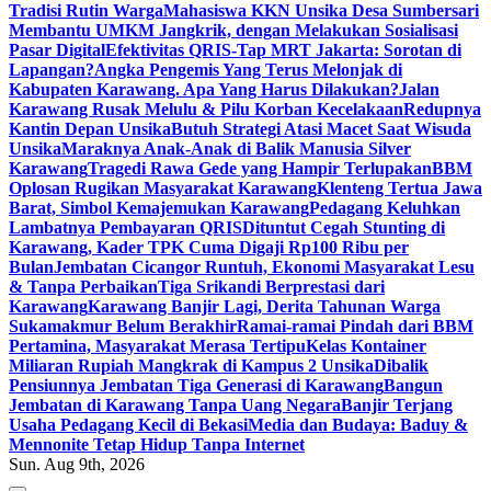
Tradisi Rutin Warga
Mahasiswa KKN Unsika Desa Sumbersari
Membantu UMKM Jangkrik, dengan Melakukan Sosialisasi
Pasar Digital
Efektivitas QRIS-Tap MRT Jakarta: Sorotan di
Lapangan?
Angka Pengemis Yang Terus Melonjak di
Kabupaten Karawang. Apa Yang Harus Dilakukan?
Jalan
Karawang Rusak Melulu & Pilu Korban Kecelakaan
Redupnya
Kantin Depan Unsika
Butuh Strategi Atasi Macet Saat Wisuda
Unsika
Maraknya Anak-Anak di Balik Manusia Silver
Karawang
Tragedi Rawa Gede yang Hampir Terlupakan
BBM
Oplosan Rugikan Masyarakat Karawang
Klenteng Tertua Jawa
Barat, Simbol Kemajemukan Karawang
Pedagang Keluhkan
Lambatnya Pembayaran QRIS
Dituntut Cegah Stunting di
Karawang, Kader TPK Cuma Digaji Rp100 Ribu per
Bulan
Jembatan Cicangor Runtuh, Ekonomi Masyarakat Lesu
& Tanpa Perbaikan
Tiga Srikandi Berprestasi dari
Karawang
Karawang Banjir Lagi, Derita Tahunan Warga
Sukamakmur Belum Berakhir
Ramai-ramai Pindah dari BBM
Pertamina, Masyarakat Merasa Tertipu
Kelas Kontainer
Miliaran Rupiah Mangkrak di Kampus 2 Unsika
Dibalik
Pensiunnya Jembatan Tiga Generasi di Karawang
Bangun
Jembatan di Karawang Tanpa Uang Negara
Banjir Terjang
Usaha Pedagang Kecil di Bekasi
Media dan Budaya: Baduy &
Mennonite Tetap Hidup Tanpa Internet
Sun. Aug 9th, 2026