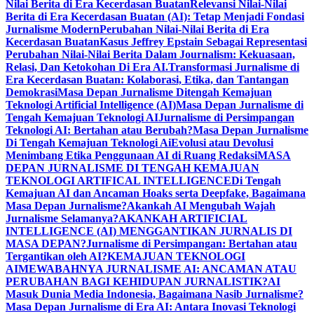
Nilai Berita di Era Kecerdasan Buatan
Relevansi Nilai-Nilai
Berita di Era Kecerdasan Buatan (AI): Tetap Menjadi Fondasi
Jurnalisme Modern
Perubahan Nilai-Nilai Berita di Era
Kecerdasan Buatan
Kasus Jeffrey Epstain Sebagai Representasi
Perubahan Nilai-Nilai Berita Dalam Journalism: Kekuasaan,
Relasi, Dan Ketokohan Di Era AI.
Transformasi Jurnalisme di
Era Kecerdasan Buatan: Kolaborasi, Etika, dan Tantangan
Demokrasi
Masa Depan Jurnalisme Ditengah Kemajuan
Teknologi Artificial Intelligence (AI)
Masa Depan Jurnalisme di
Tengah Kemajuan Teknologi AI
Jurnalisme di Persimpangan
Teknologi AI: Bertahan atau Berubah?
Masa Depan Jurnalisme
Di Tengah Kemajuan Teknologi Ai
Evolusi atau Devolusi
Menimbang Etika Penggunaan AI di Ruang Redaksi
MASA
DEPAN JURNALISME DI TENGAH KEMAJUAN
TEKNOLOGI ARTIFICAL INTELLIGENCE
Di Tengah
Kemajuan AI dan Ancaman Hoaks serta Deepfake, Bagaimana
Masa Depan Jurnalisme?
Akankah AI Mengubah Wajah
Jurnalisme Selamanya?
AKANKAH ARTIFICIAL
INTELLIGENCE (AI) MENGGANTIKAN JURNALIS DI
MASA DEPAN?
Jurnalisme di Persimpangan: Bertahan atau
Tergantikan oleh AI?
KEMAJUAN TEKNOLOGI
AI
MEWABAHNYA JURNALISME AI: ANCAMAN ATAU
PERUBAHAN BAGI KEHIDUPAN JURNALISTIK?
AI
Masuk Dunia Media Indonesia, Bagaimana Nasib Jurnalisme?
Masa Depan Jurnalisme di Era AI: Antara Inovasi Teknologi