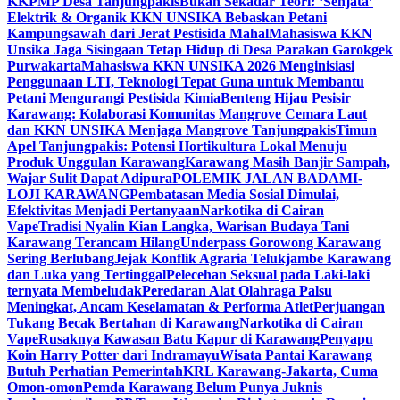
KKPMP Desa Tanjungpakis
Bukan Sekadar Teori: ‘Senjata’
Elektrik & Organik KKN UNSIKA Bebaskan Petani
Kampungsawah dari Jerat Pestisida Mahal
Mahasiswa KKN
Unsika Jaga Sisingaan Tetap Hidup di Desa Parakan Garokgek
Purwakarta
Mahasiswa KKN UNSIKA 2026 Menginisiasi
Penggunaan LTI, Teknologi Tepat Guna untuk Membantu
Petani Mengurangi Pestisida Kimia
Benteng Hijau Pesisir
Karawang: Kolaborasi Komunitas Mangrove Cemara Laut
dan KKN UNSIKA Menjaga Mangrove Tanjungpakis
Timun
Apel Tanjungpakis: Potensi Hortikultura Lokal Menuju
Produk Unggulan Karawang
Karawang Masih Banjir Sampah,
Wajar Sulit Dapat Adipura
POLEMIK JALAN BADAMI-
LOJI KARAWANG
Pembatasan Media Sosial Dimulai,
Efektivitas Menjadi Pertanyaan
Narkotika di Cairan
Vape
Tradisi Nyalin Kian Langka, Warisan Budaya Tani
Karawang Terancam Hilang
Underpass Gorowong Karawang
Sering Berlubang
Jejak Konflik Agraria Telukjambe Karawang
dan Luka yang Tertinggal
Pelecehan Seksual pada Laki-laki
ternyata Membeludak
Peredaran Alat Olahraga Palsu
Meningkat, Ancam Keselamatan & Performa Atlet
Perjuangan
Tukang Becak Bertahan di Karawang
Narkotika di Cairan
Vape
Rusaknya Kawasan Batu Kapur di Karawang
Penyapu
Koin Harry Potter dari Indramayu
Wisata Pantai Karawang
Butuh Perhatian Pemerintah
KRL Karawang-Jakarta, Cuma
Omon-omon
Pemda Karawang Belum Punya Juknis