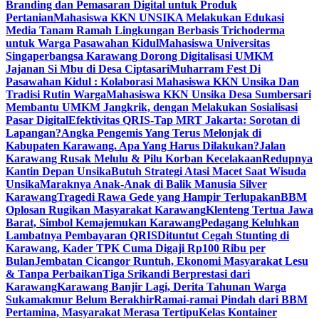
Branding dan Pemasaran Digital untuk Produk
Pertanian
Mahasiswa KKN UNSIKA Melakukan Edukasi
Media Tanam Ramah Lingkungan Berbasis Trichoderma
untuk Warga Pasawahan Kidul
Mahasiswa Universitas
Singaperbangsa Karawang Dorong Digitalisasi UMKM
Jajanan Si Mbu di Desa Ciptasari
Muharram Fest Di
Pasawahan Kidul : Kolaborasi Mahasiswa KKN Unsika Dan
Tradisi Rutin Warga
Mahasiswa KKN Unsika Desa Sumbersari
Membantu UMKM Jangkrik, dengan Melakukan Sosialisasi
Pasar Digital
Efektivitas QRIS-Tap MRT Jakarta: Sorotan di
Lapangan?
Angka Pengemis Yang Terus Melonjak di
Kabupaten Karawang. Apa Yang Harus Dilakukan?
Jalan
Karawang Rusak Melulu & Pilu Korban Kecelakaan
Redupnya
Kantin Depan Unsika
Butuh Strategi Atasi Macet Saat Wisuda
Unsika
Maraknya Anak-Anak di Balik Manusia Silver
Karawang
Tragedi Rawa Gede yang Hampir Terlupakan
BBM
Oplosan Rugikan Masyarakat Karawang
Klenteng Tertua Jawa
Barat, Simbol Kemajemukan Karawang
Pedagang Keluhkan
Lambatnya Pembayaran QRIS
Dituntut Cegah Stunting di
Karawang, Kader TPK Cuma Digaji Rp100 Ribu per
Bulan
Jembatan Cicangor Runtuh, Ekonomi Masyarakat Lesu
& Tanpa Perbaikan
Tiga Srikandi Berprestasi dari
Karawang
Karawang Banjir Lagi, Derita Tahunan Warga
Sukamakmur Belum Berakhir
Ramai-ramai Pindah dari BBM
Pertamina, Masyarakat Merasa Tertipu
Kelas Kontainer