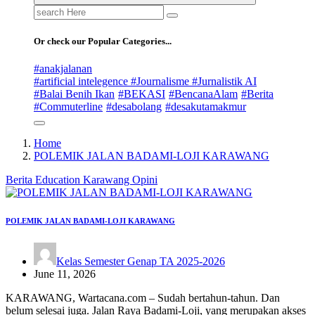
Search
for:
Or check our Popular Categories...
#anakjalanan
#artificial intelegence #Journalisme #Jurnalistik AI
#Balai Benih Ikan
#BEKASI
#BencanaAlam
#Berita
#Commuterline
#desabolang
#desakutamakmur
Home
POLEMIK JALAN BADAMI-LOJI KARAWANG
Berita
Education
Karawang
Opini
POLEMIK JALAN BADAMI-LOJI KARAWANG
Kelas Semester Genap TA 2025-2026
June 11, 2026
KARAWANG, Wartacana.com – Sudah bertahun-tahun. Dan
belum selesai juga. Jalan Raya Badami-Loji, yang merupakan akses