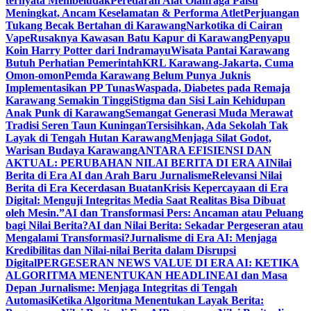
ternyata Membeludak
Peredaran Alat Olahraga Palsu
Meningkat, Ancam Keselamatan & Performa Atlet
Perjuangan
Tukang Becak Bertahan di Karawang
Narkotika di Cairan
Vape
Rusaknya Kawasan Batu Kapur di Karawang
Penyapu
Koin Harry Potter dari Indramayu
Wisata Pantai Karawang
Butuh Perhatian Pemerintah
KRL Karawang-Jakarta, Cuma
Omon-omon
Pemda Karawang Belum Punya Juknis
Implementasikan PP Tunas
Waspada, Diabetes pada Remaja
Karawang Semakin Tinggi
Stigma dan Sisi Lain Kehidupan
Anak Punk di Karawang
Semangat Generasi Muda Merawat
Tradisi Seren Taun Kuningan
Tersisihkan, Ada Sekolah Tak
Layak di Tengah Hutan Karawang
Menjaga Silat Godot,
Warisan Budaya Karawang
ANTARA EFISIENSI DAN
AKTUAL: PERUBAHAN NILAI BERITA DI ERA AI
Nilai
Berita di Era AI dan Arah Baru Jurnalisme
Relevansi Nilai
Berita di Era Kecerdasan Buatan
Krisis Kepercayaan di Era
Digital: Menguji Integritas Media Saat Realitas Bisa Dibuat
oleh Mesin.”
AI dan Transformasi Pers: Ancaman atau Peluang
bagi Nilai Berita?
AI dan Nilai Berita: Sekadar Pergeseran atau
Mengalami Transformasi?
Jurnalisme di Era AI: Menjaga
Kredibilitas dan Nilai-nilai Berita dalam Disrupsi
Digital
PERGESERAN NEWS VALUE DI ERA AI: KETIKA
ALGORITMA MENENTUKAN HEADLINE
AI dan Masa
Depan Jurnalisme: Menjaga Integritas di Tengah
Automasi
Ketika Algoritma Menentukan Layak Berita: