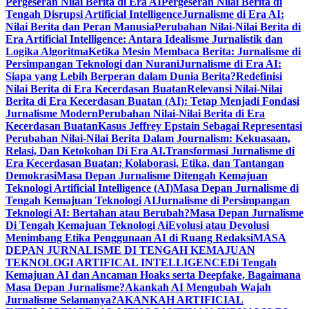
Pergeseran Nilai Berita di Era AI
Pergeseran Nilai Berita di
Tengah Disrupsi Artificial Intelligence
Jurnalisme di Era AI:
Nilai Berita dan Peran Manusia
Perubahan Nilai-Nilai Berita di
Era Artificial Intelligence: Antara Idealisme Jurnalistik dan
Logika Algoritma
Ketika Mesin Membaca Berita: Jurnalisme di
Persimpangan Teknologi dan Nurani
Jurnalisme di Era AI:
Siapa yang Lebih Berperan dalam Dunia Berita?
Redefinisi
Nilai Berita di Era Kecerdasan Buatan
Relevansi Nilai-Nilai
Berita di Era Kecerdasan Buatan (AI): Tetap Menjadi Fondasi
Jurnalisme Modern
Perubahan Nilai-Nilai Berita di Era
Kecerdasan Buatan
Kasus Jeffrey Epstain Sebagai Representasi
Perubahan Nilai-Nilai Berita Dalam Journalism: Kekuasaan,
Relasi, Dan Ketokohan Di Era AI.
Transformasi Jurnalisme di
Era Kecerdasan Buatan: Kolaborasi, Etika, dan Tantangan
Demokrasi
Masa Depan Jurnalisme Ditengah Kemajuan
Teknologi Artificial Intelligence (AI)
Masa Depan Jurnalisme di
Tengah Kemajuan Teknologi AI
Jurnalisme di Persimpangan
Teknologi AI: Bertahan atau Berubah?
Masa Depan Jurnalisme
Di Tengah Kemajuan Teknologi Ai
Evolusi atau Devolusi
Menimbang Etika Penggunaan AI di Ruang Redaksi
MASA
DEPAN JURNALISME DI TENGAH KEMAJUAN
TEKNOLOGI ARTIFICAL INTELLIGENCE
Di Tengah
Kemajuan AI dan Ancaman Hoaks serta Deepfake, Bagaimana
Masa Depan Jurnalisme?
Akankah AI Mengubah Wajah
Jurnalisme Selamanya?
AKANKAH ARTIFICIAL