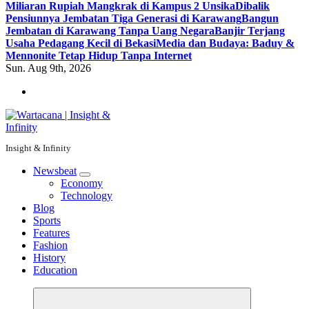
Miliaran Rupiah Mangkrak di Kampus 2 Unsika
Dibalik
Pensiunnya Jembatan Tiga Generasi di Karawang
Bangun
Jembatan di Karawang Tanpa Uang Negara
Banjir Terjang
Usaha Pedagang Kecil di Bekasi
Media dan Budaya: Baduy &
Mennonite Tetap Hidup Tanpa Internet
Sun. Aug 9th, 2026
Insight & Infinity
Newsbeat
Economy
Technology
Blog
Sports
Features
Fashion
History
Education