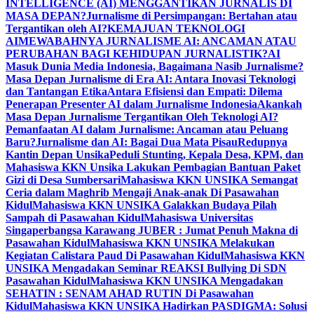
INTELLIGENCE (AI) MENGGANTIKAN JURNALIS DI
MASA DEPAN?
Jurnalisme di Persimpangan: Bertahan atau
Tergantikan oleh AI?
KEMAJUAN TEKNOLOGI
AI
MEWABAHNYA JURNALISME AI: ANCAMAN ATAU
PERUBAHAN BAGI KEHIDUPAN JURNALISTIK?
AI
Masuk Dunia Media Indonesia, Bagaimana Nasib Jurnalisme?
Masa Depan Jurnalisme di Era AI: Antara Inovasi Teknologi
dan Tantangan Etika
Antara Efisiensi dan Empati: Dilema
Penerapan Presenter AI dalam Jurnalisme Indonesia
Akankah
Masa Depan Jurnalisme Tergantikan Oleh Teknologi AI?
Pemanfaatan AI dalam Jurnalisme: Ancaman atau Peluang
Baru?
Jurnalisme dan AI: Bagai Dua Mata Pisau
Redupnya
Kantin Depan Unsika
Peduli Stunting, Kepala Desa, KPM, dan
Mahasiswa KKN Unsika Lakukan Pembagian Bantuan Paket
Gizi di Desa Sumbersari
Mahasiswa KKN UNSIKA Semangat
Ceria dalam Maghrib Mengaji Anak-anak Di Pasawahan
Kidul
Mahasiswa KKN UNSIKA Galakkan Budaya Pilah
Sampah di Pasawahan Kidul
Mahasiswa Universitas
Singaperbangsa Karawang JUBER : Jumat Penuh Makna di
Pasawahan Kidul
Mahasiswa KKN UNSIKA Melakukan
Kegiatan Calistara Paud Di Pasawahan Kidul
Mahasiswa KKN
UNSIKA Mengadakan Seminar REAKSI Bullying Di SDN
Pasawahan Kidul
Mahasiswa KKN UNSIKA Mengadakan
SEHATIN : SENAM AHAD RUTIN Di Pasawahan
Kidul
Mahasiswa KKN UNSIKA Hadirkan PASDIGMA: Solusi