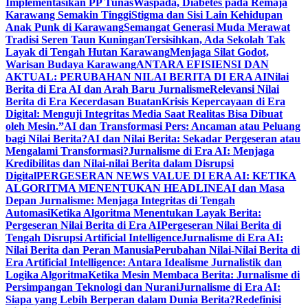
Implementasikan PP Tunas
Waspada, Diabetes pada Remaja
Karawang Semakin Tinggi
Stigma dan Sisi Lain Kehidupan
Anak Punk di Karawang
Semangat Generasi Muda Merawat
Tradisi Seren Taun Kuningan
Tersisihkan, Ada Sekolah Tak
Layak di Tengah Hutan Karawang
Menjaga Silat Godot,
Warisan Budaya Karawang
ANTARA EFISIENSI DAN
AKTUAL: PERUBAHAN NILAI BERITA DI ERA AI
Nilai
Berita di Era AI dan Arah Baru Jurnalisme
Relevansi Nilai
Berita di Era Kecerdasan Buatan
Krisis Kepercayaan di Era
Digital: Menguji Integritas Media Saat Realitas Bisa Dibuat
oleh Mesin.”
AI dan Transformasi Pers: Ancaman atau Peluang
bagi Nilai Berita?
AI dan Nilai Berita: Sekadar Pergeseran atau
Mengalami Transformasi?
Jurnalisme di Era AI: Menjaga
Kredibilitas dan Nilai-nilai Berita dalam Disrupsi
Digital
PERGESERAN NEWS VALUE DI ERA AI: KETIKA
ALGORITMA MENENTUKAN HEADLINE
AI dan Masa
Depan Jurnalisme: Menjaga Integritas di Tengah
Automasi
Ketika Algoritma Menentukan Layak Berita:
Pergeseran Nilai Berita di Era AI
Pergeseran Nilai Berita di
Tengah Disrupsi Artificial Intelligence
Jurnalisme di Era AI:
Nilai Berita dan Peran Manusia
Perubahan Nilai-Nilai Berita di
Era Artificial Intelligence: Antara Idealisme Jurnalistik dan
Logika Algoritma
Ketika Mesin Membaca Berita: Jurnalisme di
Persimpangan Teknologi dan Nurani
Jurnalisme di Era AI:
Siapa yang Lebih Berperan dalam Dunia Berita?
Redefinisi