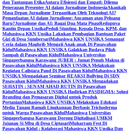
dan Tantangan Etika
Antara Efisiensi dan Empati: Dilema
Penerapan Presenter AI dalam Jurnalisme Indonesia
Akankah
Masa Depan Jurnalisme Tergantikan Oleh Teknologi AI?
Pemanfaatan AI dalam Jurnalisme: Ancaman atau Peluang
Baru?
Jurnalisme dan AI: Bagai Dua Mata Pisau
Redupnya
Kantin Depan Unsika
Peduli Stunting, Kepala Desa, KPM, dan
Mahasiswa KKN Unsika Lakukan Pembagian Bantuan Paket
Gizi di Desa Sumbersari
Mahasiswa KKN UNSIKA Semangat
Ceria dalam Maghrib Mengaji Anak-anak Di Pasawahan
Kidul
Mahasiswa KKN UNSIKA Galakkan Budaya Pilah
Sampah di Pasawahan Kidul
Mahasiswa Universitas
Singaperbangsa Karawang JUBER : Jumat Penuh Makna di
Pasawahan Kidul
Mahasiswa KKN UNSIKA Melakukan
Kegiatan Calistara Paud Di Pasawahan Kidul
Mahasiswa KKN
UNSIKA Mengadakan Seminar REAKSI Bullying Di SDN
Pasawahan Kidul
Mahasiswa KKN UNSIKA Mengadakan
SEHATIN : SENAM AHAD RUTIN Di Pasawahan
Kidul
Mahasiswa KKN UNSIKA Hadirkan PASDIGMA: Solusi
Branding dan Pemasaran Digital untuk Produk
Pertanian
Mahasiswa KKN UNSIKA Melakukan Edukasi
Media Tanam Ramah Lingkungan Berbasis Trichoderma
untuk Warga Pasawahan Kidul
Mahasiswa Universitas
Singaperbangsa Karawang Dorong Digitalisasi UMKM
Jajanan Si Mbu di Desa Ciptasari
Muharram Fest Di
Pasawahan Kidul : Kolaborasi Mahasiswa KKN Unsika Dan