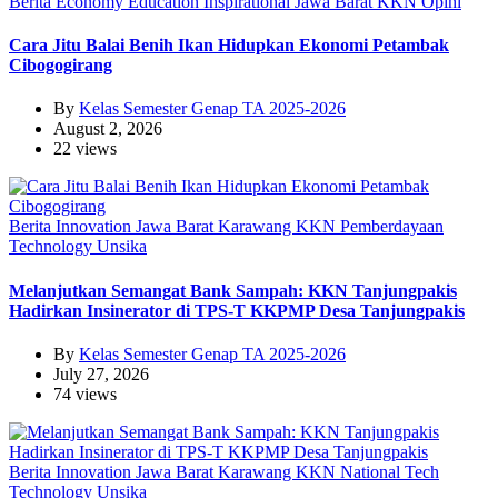
Berita
Economy
Education
Inspirational
Jawa Barat
KKN
Opini
Cara Jitu Balai Benih Ikan Hidupkan Ekonomi Petambak
Cibogogirang
By
Kelas Semester Genap TA 2025-2026
August 2, 2026
22 views
Berita
Innovation
Jawa Barat
Karawang
KKN
Pemberdayaan
Technology
Unsika
Melanjutkan Semangat Bank Sampah: KKN Tanjungpakis
Hadirkan Insinerator di TPS-T KKPMP Desa Tanjungpakis
By
Kelas Semester Genap TA 2025-2026
July 27, 2026
74 views
Berita
Innovation
Jawa Barat
Karawang
KKN
National
Tech
Technology
Unsika