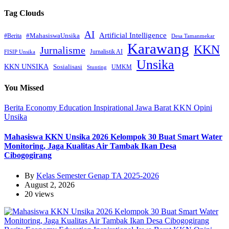
Tag Clouds
AI
Artificial Intelligence
#MahasiswaUnsika
#Berita
Desa Tamanmekar
Karawang
KKN
Jurnalisme
Jurnalistik AI
FISIP Unsika
Unsika
KKN UNSIKA
Sosialisasi
UMKM
Stunting
You Missed
Berita
Economy
Education
Inspirational
Jawa Barat
KKN
Opini
Unsika
Mahasiswa KKN Unsika 2026 Kelompok 30 Buat Smart Water
Monitoring, Jaga Kualitas Air Tambak Ikan Desa
Cibogogirang
By
Kelas Semester Genap TA 2025-2026
August 2, 2026
20 views