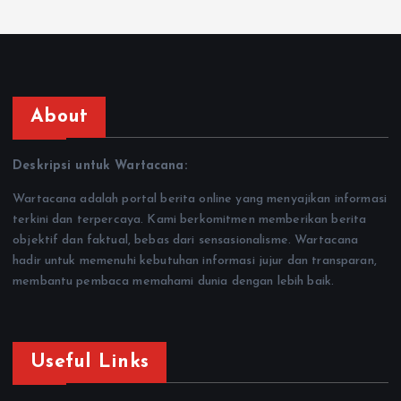
About
Deskripsi untuk Wartacana:
Wartacana adalah portal berita online yang menyajikan informasi
terkini dan terpercaya. Kami berkomitmen memberikan berita
objektif dan faktual, bebas dari sensasionalisme. Wartacana
hadir untuk memenuhi kebutuhan informasi jujur dan transparan,
membantu pembaca memahami dunia dengan lebih baik.
Useful Links