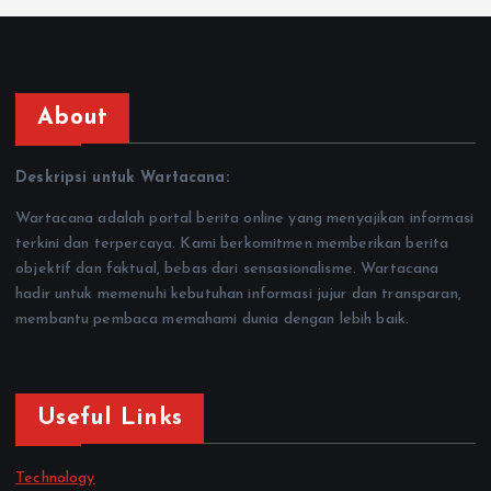
About
Deskripsi untuk Wartacana:
Wartacana adalah portal berita online yang menyajikan informasi
terkini dan terpercaya. Kami berkomitmen memberikan berita
objektif dan faktual, bebas dari sensasionalisme. Wartacana
hadir untuk memenuhi kebutuhan informasi jujur dan transparan,
membantu pembaca memahami dunia dengan lebih baik.
Useful Links
Technology