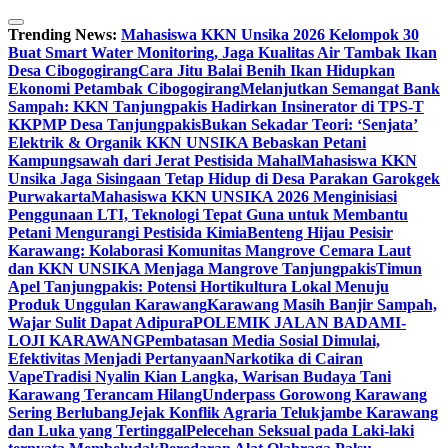
Skip
to
Trending News:
Mahasiswa KKN Unsika 2026 Kelompok 30
content
Buat Smart Water Monitoring, Jaga Kualitas Air Tambak Ikan
Desa Cibogogirang
Cara Jitu Balai Benih Ikan Hidupkan
Ekonomi Petambak Cibogogirang
Melanjutkan Semangat Bank
Sampah: KKN Tanjungpakis Hadirkan Insinerator di TPS-T
KKPMP Desa Tanjungpakis
Bukan Sekadar Teori: ‘Senjata’
Elektrik & Organik KKN UNSIKA Bebaskan Petani
Kampungsawah dari Jerat Pestisida Mahal
Mahasiswa KKN
Unsika Jaga Sisingaan Tetap Hidup di Desa Parakan Garokgek
Purwakarta
Mahasiswa KKN UNSIKA 2026 Menginisiasi
Penggunaan LTI, Teknologi Tepat Guna untuk Membantu
Petani Mengurangi Pestisida Kimia
Benteng Hijau Pesisir
Karawang: Kolaborasi Komunitas Mangrove Cemara Laut
dan KKN UNSIKA Menjaga Mangrove Tanjungpakis
Timun
Apel Tanjungpakis: Potensi Hortikultura Lokal Menuju
Produk Unggulan Karawang
Karawang Masih Banjir Sampah,
Wajar Sulit Dapat Adipura
POLEMIK JALAN BADAMI-
LOJI KARAWANG
Pembatasan Media Sosial Dimulai,
Efektivitas Menjadi Pertanyaan
Narkotika di Cairan
Vape
Tradisi Nyalin Kian Langka, Warisan Budaya Tani
Karawang Terancam Hilang
Underpass Gorowong Karawang
Sering Berlubang
Jejak Konflik Agraria Telukjambe Karawang
dan Luka yang Tertinggal
Pelecehan Seksual pada Laki-laki