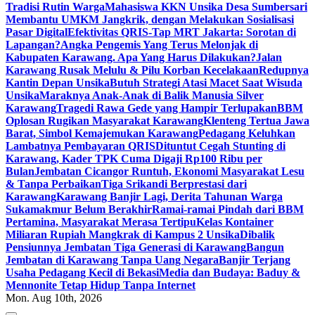
Tradisi Rutin Warga
Mahasiswa KKN Unsika Desa Sumbersari
Membantu UMKM Jangkrik, dengan Melakukan Sosialisasi
Pasar Digital
Efektivitas QRIS-Tap MRT Jakarta: Sorotan di
Lapangan?
Angka Pengemis Yang Terus Melonjak di
Kabupaten Karawang. Apa Yang Harus Dilakukan?
Jalan
Karawang Rusak Melulu & Pilu Korban Kecelakaan
Redupnya
Kantin Depan Unsika
Butuh Strategi Atasi Macet Saat Wisuda
Unsika
Maraknya Anak-Anak di Balik Manusia Silver
Karawang
Tragedi Rawa Gede yang Hampir Terlupakan
BBM
Oplosan Rugikan Masyarakat Karawang
Klenteng Tertua Jawa
Barat, Simbol Kemajemukan Karawang
Pedagang Keluhkan
Lambatnya Pembayaran QRIS
Dituntut Cegah Stunting di
Karawang, Kader TPK Cuma Digaji Rp100 Ribu per
Bulan
Jembatan Cicangor Runtuh, Ekonomi Masyarakat Lesu
& Tanpa Perbaikan
Tiga Srikandi Berprestasi dari
Karawang
Karawang Banjir Lagi, Derita Tahunan Warga
Sukamakmur Belum Berakhir
Ramai-ramai Pindah dari BBM
Pertamina, Masyarakat Merasa Tertipu
Kelas Kontainer
Miliaran Rupiah Mangkrak di Kampus 2 Unsika
Dibalik
Pensiunnya Jembatan Tiga Generasi di Karawang
Bangun
Jembatan di Karawang Tanpa Uang Negara
Banjir Terjang
Usaha Pedagang Kecil di Bekasi
Media dan Budaya: Baduy &
Mennonite Tetap Hidup Tanpa Internet
Mon. Aug 10th, 2026