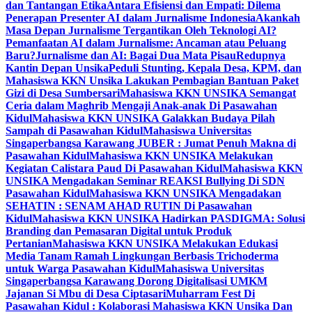
dan Tantangan Etika
Antara Efisiensi dan Empati: Dilema
Penerapan Presenter AI dalam Jurnalisme Indonesia
Akankah
Masa Depan Jurnalisme Tergantikan Oleh Teknologi AI?
Pemanfaatan AI dalam Jurnalisme: Ancaman atau Peluang
Baru?
Jurnalisme dan AI: Bagai Dua Mata Pisau
Redupnya
Kantin Depan Unsika
Peduli Stunting, Kepala Desa, KPM, dan
Mahasiswa KKN Unsika Lakukan Pembagian Bantuan Paket
Gizi di Desa Sumbersari
Mahasiswa KKN UNSIKA Semangat
Ceria dalam Maghrib Mengaji Anak-anak Di Pasawahan
Kidul
Mahasiswa KKN UNSIKA Galakkan Budaya Pilah
Sampah di Pasawahan Kidul
Mahasiswa Universitas
Singaperbangsa Karawang JUBER : Jumat Penuh Makna di
Pasawahan Kidul
Mahasiswa KKN UNSIKA Melakukan
Kegiatan Calistara Paud Di Pasawahan Kidul
Mahasiswa KKN
UNSIKA Mengadakan Seminar REAKSI Bullying Di SDN
Pasawahan Kidul
Mahasiswa KKN UNSIKA Mengadakan
SEHATIN : SENAM AHAD RUTIN Di Pasawahan
Kidul
Mahasiswa KKN UNSIKA Hadirkan PASDIGMA: Solusi
Branding dan Pemasaran Digital untuk Produk
Pertanian
Mahasiswa KKN UNSIKA Melakukan Edukasi
Media Tanam Ramah Lingkungan Berbasis Trichoderma
untuk Warga Pasawahan Kidul
Mahasiswa Universitas
Singaperbangsa Karawang Dorong Digitalisasi UMKM
Jajanan Si Mbu di Desa Ciptasari
Muharram Fest Di
Pasawahan Kidul : Kolaborasi Mahasiswa KKN Unsika Dan