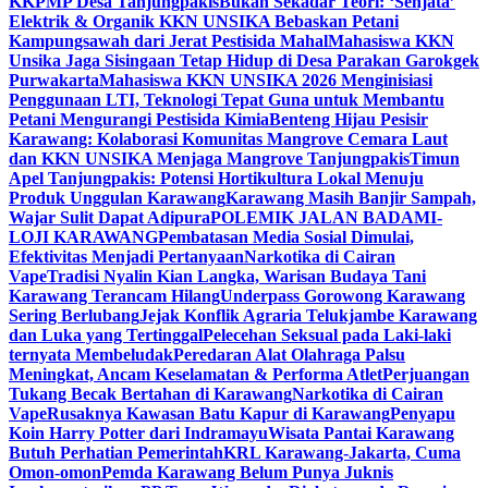
KKPMP Desa Tanjungpakis
Bukan Sekadar Teori: ‘Senjata’
Elektrik & Organik KKN UNSIKA Bebaskan Petani
Kampungsawah dari Jerat Pestisida Mahal
Mahasiswa KKN
Unsika Jaga Sisingaan Tetap Hidup di Desa Parakan Garokgek
Purwakarta
Mahasiswa KKN UNSIKA 2026 Menginisiasi
Penggunaan LTI, Teknologi Tepat Guna untuk Membantu
Petani Mengurangi Pestisida Kimia
Benteng Hijau Pesisir
Karawang: Kolaborasi Komunitas Mangrove Cemara Laut
dan KKN UNSIKA Menjaga Mangrove Tanjungpakis
Timun
Apel Tanjungpakis: Potensi Hortikultura Lokal Menuju
Produk Unggulan Karawang
Karawang Masih Banjir Sampah,
Wajar Sulit Dapat Adipura
POLEMIK JALAN BADAMI-
LOJI KARAWANG
Pembatasan Media Sosial Dimulai,
Efektivitas Menjadi Pertanyaan
Narkotika di Cairan
Vape
Tradisi Nyalin Kian Langka, Warisan Budaya Tani
Karawang Terancam Hilang
Underpass Gorowong Karawang
Sering Berlubang
Jejak Konflik Agraria Telukjambe Karawang
dan Luka yang Tertinggal
Pelecehan Seksual pada Laki-laki
ternyata Membeludak
Peredaran Alat Olahraga Palsu
Meningkat, Ancam Keselamatan & Performa Atlet
Perjuangan
Tukang Becak Bertahan di Karawang
Narkotika di Cairan
Vape
Rusaknya Kawasan Batu Kapur di Karawang
Penyapu
Koin Harry Potter dari Indramayu
Wisata Pantai Karawang
Butuh Perhatian Pemerintah
KRL Karawang-Jakarta, Cuma
Omon-omon
Pemda Karawang Belum Punya Juknis