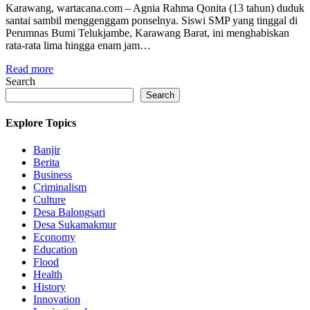
Karawang, wartacana.com – Agnia Rahma Qonita (13 tahun) duduk
santai sambil menggenggam ponselnya. Siswi SMP yang tinggal di
Perumnas Bumi Telukjambe, Karawang Barat, ini menghabiskan
rata-rata lima hingga enam jam…
Read more
Search
Search
Explore Topics
Banjir
Berita
Business
Criminalism
Culture
Desa Balongsari
Desa Sukamakmur
Economy
Education
Flood
Health
History
Innovation