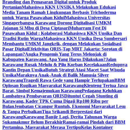
Branding dan Pemasaran Digital untuk Produk
Pertanian
Mahasiswa KKN UNSIKA Melakukan Edukasi
Media Tanam Ramah Lingkungan Berbasis Trichoderma
untuk Warga Pasawahan Kidul
Mahasiswa Universitas
Singaperbangsa Karawang Dorong Digitalisasi UMKM
Jajanan Si Mbu di Desa Ciptasari
Muharram Fest Di
Pasawahan Kidul : Kolaborasi Mahasiswa KKN Unsika Dan
Tradisi Rutin Warga
Mahasiswa KKN Unsika Desa Sumbersari
Membantu UMKM Jangkrik, dengan Melakukan Sosialisasi
Pasar Digital
Efektivitas QRIS-Tap MRT Jakarta: Sorotan di
Lapangan?
Angka Pengemis Yang Terus Melonjak di
Kabupaten Karawang. Apa Yang Harus Dilakukan?
Jalan
Karawang Rusak Melulu & Pilu Korban Kecelakaan
Redupnya
Kantin Depan Unsika
Butuh Strategi Atasi Macet Saat Wisuda
Unsika
Maraknya Anak-Anak di Balik Manusia Silver
Karawang
Tragedi Rawa Gede yang Hampir Terlupakan
BBM
Oplosan Rugikan Masyarakat Karawang
Klenteng Tertua Jawa
Barat, Simbol Kemajemukan Karawang
Pedagang Keluhkan
Lambatnya Pembayaran QRIS
Dituntut Cegah Stunting di
Karawang, Kader TPK Cuma Digaji Rp100 Ribu per
Bulan
Jembatan Cicangor Runtuh, Ekonomi Masyarakat Lesu
& Tanpa Perbaikan
Tiga Srikandi Berprestasi dari
Karawang
Karawang Banjir Lagi, Derita Tahunan Warga
Sukamakmur Belum Berakhir
Ramai-ramai Pindah dari BBM
Pertamina, Masyarakat Merasa Tertipu
Kelas Kontainer