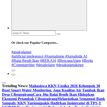
Search
for:
Or check our Popular Categories...
#anakjalanan
#artificial intelegence #Journalisme #Jurnalistik AI
#Balai Benih Ikan
#BEKASI
#BencanaAlam
#Berita
#Commuterline
#desabolang
#desakutamakmur
Trending News:
Mahasiswa KKN Unsika 2026 Kelompok 30
Buat Smart Water Monitoring, Jaga Kualitas Air Tambak Ikan
Desa Cibogogirang
Cara Jitu Balai Benih Ikan Hidupkan
Ekonomi Petambak Cibogogirang
Melanjutkan Semangat Bank
Sampah: KKN Tanjungpakis Hadirkan Insinerator di TPS-T