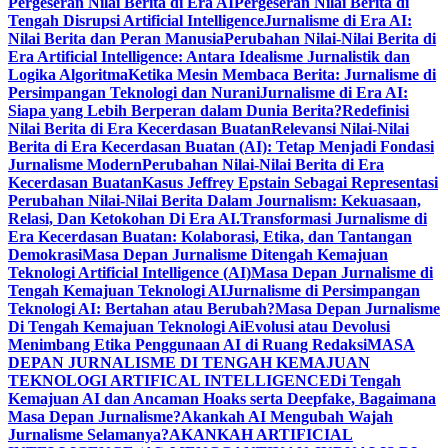
Pergeseran Nilai Berita di Era AI
Pergeseran Nilai Berita di
Tengah Disrupsi Artificial Intelligence
Jurnalisme di Era AI:
Nilai Berita dan Peran Manusia
Perubahan Nilai-Nilai Berita di
Era Artificial Intelligence: Antara Idealisme Jurnalistik dan
Logika Algoritma
Ketika Mesin Membaca Berita: Jurnalisme di
Persimpangan Teknologi dan Nurani
Jurnalisme di Era AI:
Siapa yang Lebih Berperan dalam Dunia Berita?
Redefinisi
Nilai Berita di Era Kecerdasan Buatan
Relevansi Nilai-Nilai
Berita di Era Kecerdasan Buatan (AI): Tetap Menjadi Fondasi
Jurnalisme Modern
Perubahan Nilai-Nilai Berita di Era
Kecerdasan Buatan
Kasus Jeffrey Epstain Sebagai Representasi
Perubahan Nilai-Nilai Berita Dalam Journalism: Kekuasaan,
Relasi, Dan Ketokohan Di Era AI.
Transformasi Jurnalisme di
Era Kecerdasan Buatan: Kolaborasi, Etika, dan Tantangan
Demokrasi
Masa Depan Jurnalisme Ditengah Kemajuan
Teknologi Artificial Intelligence (AI)
Masa Depan Jurnalisme di
Tengah Kemajuan Teknologi AI
Jurnalisme di Persimpangan
Teknologi AI: Bertahan atau Berubah?
Masa Depan Jurnalisme
Di Tengah Kemajuan Teknologi Ai
Evolusi atau Devolusi
Menimbang Etika Penggunaan AI di Ruang Redaksi
MASA
DEPAN JURNALISME DI TENGAH KEMAJUAN
TEKNOLOGI ARTIFICAL INTELLIGENCE
Di Tengah
Kemajuan AI dan Ancaman Hoaks serta Deepfake, Bagaimana
Masa Depan Jurnalisme?
Akankah AI Mengubah Wajah
Jurnalisme Selamanya?
AKANKAH ARTIFICIAL