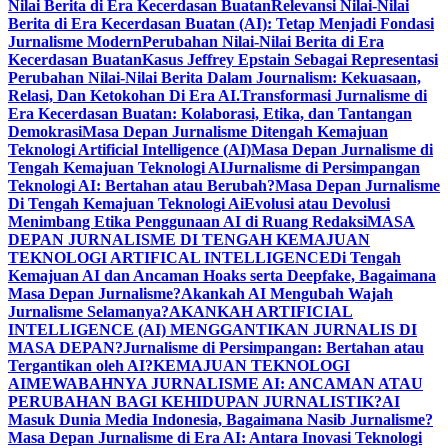
Nilai Berita di Era Kecerdasan Buatan
Relevansi Nilai-Nilai
Berita di Era Kecerdasan Buatan (AI): Tetap Menjadi Fondasi
Jurnalisme Modern
Perubahan Nilai-Nilai Berita di Era
Kecerdasan Buatan
Kasus Jeffrey Epstain Sebagai Representasi
Perubahan Nilai-Nilai Berita Dalam Journalism: Kekuasaan,
Relasi, Dan Ketokohan Di Era AI.
Transformasi Jurnalisme di
Era Kecerdasan Buatan: Kolaborasi, Etika, dan Tantangan
Demokrasi
Masa Depan Jurnalisme Ditengah Kemajuan
Teknologi Artificial Intelligence (AI)
Masa Depan Jurnalisme di
Tengah Kemajuan Teknologi AI
Jurnalisme di Persimpangan
Teknologi AI: Bertahan atau Berubah?
Masa Depan Jurnalisme
Di Tengah Kemajuan Teknologi Ai
Evolusi atau Devolusi
Menimbang Etika Penggunaan AI di Ruang Redaksi
MASA
DEPAN JURNALISME DI TENGAH KEMAJUAN
TEKNOLOGI ARTIFICAL INTELLIGENCE
Di Tengah
Kemajuan AI dan Ancaman Hoaks serta Deepfake, Bagaimana
Masa Depan Jurnalisme?
Akankah AI Mengubah Wajah
Jurnalisme Selamanya?
AKANKAH ARTIFICIAL
INTELLIGENCE (AI) MENGGANTIKAN JURNALIS DI
MASA DEPAN?
Jurnalisme di Persimpangan: Bertahan atau
Tergantikan oleh AI?
KEMAJUAN TEKNOLOGI
AI
MEWABAHNYA JURNALISME AI: ANCAMAN ATAU
PERUBAHAN BAGI KEHIDUPAN JURNALISTIK?
AI
Masuk Dunia Media Indonesia, Bagaimana Nasib Jurnalisme?
Masa Depan Jurnalisme di Era AI: Antara Inovasi Teknologi