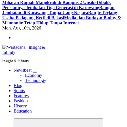
Miliaran Rupiah Mangkrak di Kampus 2 Unsika
Dibalik
Pensiunnya Jembatan Tiga Generasi di Karawang
Bangun
Jembatan di Karawang Tanpa Uang Negara
Banjir Terjang
Usaha Pedagang Kecil di Bekasi
Media dan Budaya: Baduy &
Mennonite Tetap Hidup Tanpa Internet
Mon. Aug 10th, 2026
Insight & Infinity
Newsbeat
Economy
Technology
Blog
Sports
Features
Fashion
History
Education