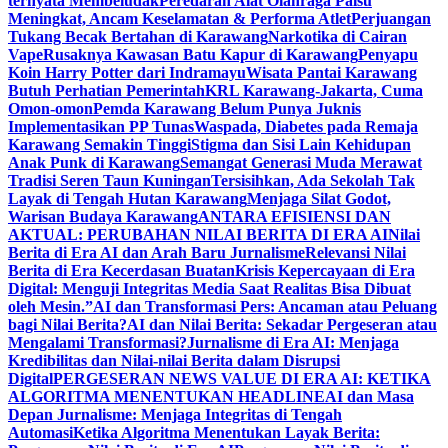
ternyata Membeludak
Peredaran Alat Olahraga Palsu
Meningkat, Ancam Keselamatan & Performa Atlet
Perjuangan
Tukang Becak Bertahan di Karawang
Narkotika di Cairan
Vape
Rusaknya Kawasan Batu Kapur di Karawang
Penyapu
Koin Harry Potter dari Indramayu
Wisata Pantai Karawang
Butuh Perhatian Pemerintah
KRL Karawang-Jakarta, Cuma
Omon-omon
Pemda Karawang Belum Punya Juknis
Implementasikan PP Tunas
Waspada, Diabetes pada Remaja
Karawang Semakin Tinggi
Stigma dan Sisi Lain Kehidupan
Anak Punk di Karawang
Semangat Generasi Muda Merawat
Tradisi Seren Taun Kuningan
Tersisihkan, Ada Sekolah Tak
Layak di Tengah Hutan Karawang
Menjaga Silat Godot,
Warisan Budaya Karawang
ANTARA EFISIENSI DAN
AKTUAL: PERUBAHAN NILAI BERITA DI ERA AI
Nilai
Berita di Era AI dan Arah Baru Jurnalisme
Relevansi Nilai
Berita di Era Kecerdasan Buatan
Krisis Kepercayaan di Era
Digital: Menguji Integritas Media Saat Realitas Bisa Dibuat
oleh Mesin.”
AI dan Transformasi Pers: Ancaman atau Peluang
bagi Nilai Berita?
AI dan Nilai Berita: Sekadar Pergeseran atau
Mengalami Transformasi?
Jurnalisme di Era AI: Menjaga
Kredibilitas dan Nilai-nilai Berita dalam Disrupsi
Digital
PERGESERAN NEWS VALUE DI ERA AI: KETIKA
ALGORITMA MENENTUKAN HEADLINE
AI dan Masa
Depan Jurnalisme: Menjaga Integritas di Tengah
Automasi
Ketika Algoritma Menentukan Layak Berita: