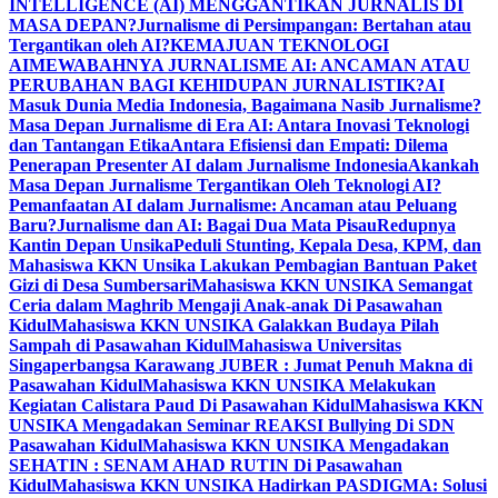
INTELLIGENCE (AI) MENGGANTIKAN JURNALIS DI
MASA DEPAN?
Jurnalisme di Persimpangan: Bertahan atau
Tergantikan oleh AI?
KEMAJUAN TEKNOLOGI
AI
MEWABAHNYA JURNALISME AI: ANCAMAN ATAU
PERUBAHAN BAGI KEHIDUPAN JURNALISTIK?
AI
Masuk Dunia Media Indonesia, Bagaimana Nasib Jurnalisme?
Masa Depan Jurnalisme di Era AI: Antara Inovasi Teknologi
dan Tantangan Etika
Antara Efisiensi dan Empati: Dilema
Penerapan Presenter AI dalam Jurnalisme Indonesia
Akankah
Masa Depan Jurnalisme Tergantikan Oleh Teknologi AI?
Pemanfaatan AI dalam Jurnalisme: Ancaman atau Peluang
Baru?
Jurnalisme dan AI: Bagai Dua Mata Pisau
Redupnya
Kantin Depan Unsika
Peduli Stunting, Kepala Desa, KPM, dan
Mahasiswa KKN Unsika Lakukan Pembagian Bantuan Paket
Gizi di Desa Sumbersari
Mahasiswa KKN UNSIKA Semangat
Ceria dalam Maghrib Mengaji Anak-anak Di Pasawahan
Kidul
Mahasiswa KKN UNSIKA Galakkan Budaya Pilah
Sampah di Pasawahan Kidul
Mahasiswa Universitas
Singaperbangsa Karawang JUBER : Jumat Penuh Makna di
Pasawahan Kidul
Mahasiswa KKN UNSIKA Melakukan
Kegiatan Calistara Paud Di Pasawahan Kidul
Mahasiswa KKN
UNSIKA Mengadakan Seminar REAKSI Bullying Di SDN
Pasawahan Kidul
Mahasiswa KKN UNSIKA Mengadakan
SEHATIN : SENAM AHAD RUTIN Di Pasawahan
Kidul
Mahasiswa KKN UNSIKA Hadirkan PASDIGMA: Solusi