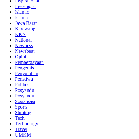
Inspirational
Investigasi
Islamic
Islamic
Jawa Barat
Karawang
KKN
National
Newness
Newsbeat
Opini
Pemberdayaan
Pengemis
Penyuluhan
Peristiwa
Politics
Posyandu
Posyandu
Sosialisasi
Sports
Stunting
Tech
Technology
Travel
UMKM