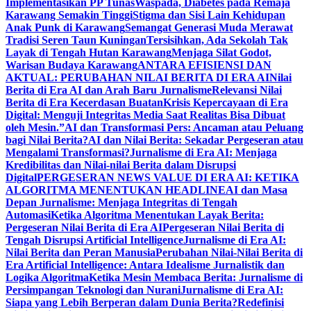
Implementasikan PP Tunas
Waspada, Diabetes pada Remaja
Karawang Semakin Tinggi
Stigma dan Sisi Lain Kehidupan
Anak Punk di Karawang
Semangat Generasi Muda Merawat
Tradisi Seren Taun Kuningan
Tersisihkan, Ada Sekolah Tak
Layak di Tengah Hutan Karawang
Menjaga Silat Godot,
Warisan Budaya Karawang
ANTARA EFISIENSI DAN
AKTUAL: PERUBAHAN NILAI BERITA DI ERA AI
Nilai
Berita di Era AI dan Arah Baru Jurnalisme
Relevansi Nilai
Berita di Era Kecerdasan Buatan
Krisis Kepercayaan di Era
Digital: Menguji Integritas Media Saat Realitas Bisa Dibuat
oleh Mesin.”
AI dan Transformasi Pers: Ancaman atau Peluang
bagi Nilai Berita?
AI dan Nilai Berita: Sekadar Pergeseran atau
Mengalami Transformasi?
Jurnalisme di Era AI: Menjaga
Kredibilitas dan Nilai-nilai Berita dalam Disrupsi
Digital
PERGESERAN NEWS VALUE DI ERA AI: KETIKA
ALGORITMA MENENTUKAN HEADLINE
AI dan Masa
Depan Jurnalisme: Menjaga Integritas di Tengah
Automasi
Ketika Algoritma Menentukan Layak Berita:
Pergeseran Nilai Berita di Era AI
Pergeseran Nilai Berita di
Tengah Disrupsi Artificial Intelligence
Jurnalisme di Era AI:
Nilai Berita dan Peran Manusia
Perubahan Nilai-Nilai Berita di
Era Artificial Intelligence: Antara Idealisme Jurnalistik dan
Logika Algoritma
Ketika Mesin Membaca Berita: Jurnalisme di
Persimpangan Teknologi dan Nurani
Jurnalisme di Era AI:
Siapa yang Lebih Berperan dalam Dunia Berita?
Redefinisi