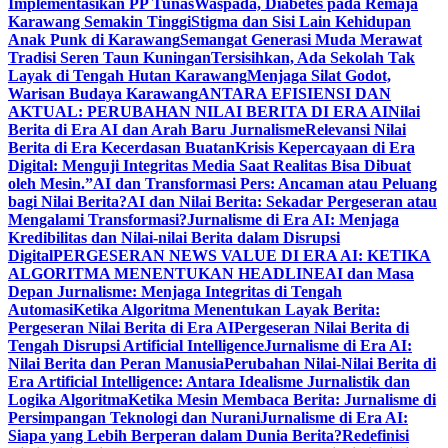
Implementasikan PP Tunas
Waspada, Diabetes pada Remaja
Karawang Semakin Tinggi
Stigma dan Sisi Lain Kehidupan
Anak Punk di Karawang
Semangat Generasi Muda Merawat
Tradisi Seren Taun Kuningan
Tersisihkan, Ada Sekolah Tak
Layak di Tengah Hutan Karawang
Menjaga Silat Godot,
Warisan Budaya Karawang
ANTARA EFISIENSI DAN
AKTUAL: PERUBAHAN NILAI BERITA DI ERA AI
Nilai
Berita di Era AI dan Arah Baru Jurnalisme
Relevansi Nilai
Berita di Era Kecerdasan Buatan
Krisis Kepercayaan di Era
Digital: Menguji Integritas Media Saat Realitas Bisa Dibuat
oleh Mesin.”
AI dan Transformasi Pers: Ancaman atau Peluang
bagi Nilai Berita?
AI dan Nilai Berita: Sekadar Pergeseran atau
Mengalami Transformasi?
Jurnalisme di Era AI: Menjaga
Kredibilitas dan Nilai-nilai Berita dalam Disrupsi
Digital
PERGESERAN NEWS VALUE DI ERA AI: KETIKA
ALGORITMA MENENTUKAN HEADLINE
AI dan Masa
Depan Jurnalisme: Menjaga Integritas di Tengah
Automasi
Ketika Algoritma Menentukan Layak Berita:
Pergeseran Nilai Berita di Era AI
Pergeseran Nilai Berita di
Tengah Disrupsi Artificial Intelligence
Jurnalisme di Era AI:
Nilai Berita dan Peran Manusia
Perubahan Nilai-Nilai Berita di
Era Artificial Intelligence: Antara Idealisme Jurnalistik dan
Logika Algoritma
Ketika Mesin Membaca Berita: Jurnalisme di
Persimpangan Teknologi dan Nurani
Jurnalisme di Era AI:
Siapa yang Lebih Berperan dalam Dunia Berita?
Redefinisi