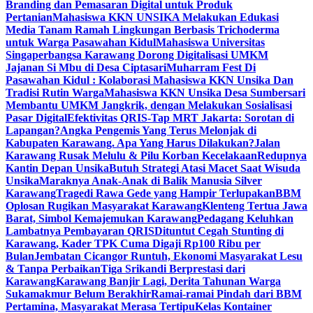
Branding dan Pemasaran Digital untuk Produk
Pertanian
Mahasiswa KKN UNSIKA Melakukan Edukasi
Media Tanam Ramah Lingkungan Berbasis Trichoderma
untuk Warga Pasawahan Kidul
Mahasiswa Universitas
Singaperbangsa Karawang Dorong Digitalisasi UMKM
Jajanan Si Mbu di Desa Ciptasari
Muharram Fest Di
Pasawahan Kidul : Kolaborasi Mahasiswa KKN Unsika Dan
Tradisi Rutin Warga
Mahasiswa KKN Unsika Desa Sumbersari
Membantu UMKM Jangkrik, dengan Melakukan Sosialisasi
Pasar Digital
Efektivitas QRIS-Tap MRT Jakarta: Sorotan di
Lapangan?
Angka Pengemis Yang Terus Melonjak di
Kabupaten Karawang. Apa Yang Harus Dilakukan?
Jalan
Karawang Rusak Melulu & Pilu Korban Kecelakaan
Redupnya
Kantin Depan Unsika
Butuh Strategi Atasi Macet Saat Wisuda
Unsika
Maraknya Anak-Anak di Balik Manusia Silver
Karawang
Tragedi Rawa Gede yang Hampir Terlupakan
BBM
Oplosan Rugikan Masyarakat Karawang
Klenteng Tertua Jawa
Barat, Simbol Kemajemukan Karawang
Pedagang Keluhkan
Lambatnya Pembayaran QRIS
Dituntut Cegah Stunting di
Karawang, Kader TPK Cuma Digaji Rp100 Ribu per
Bulan
Jembatan Cicangor Runtuh, Ekonomi Masyarakat Lesu
& Tanpa Perbaikan
Tiga Srikandi Berprestasi dari
Karawang
Karawang Banjir Lagi, Derita Tahunan Warga
Sukamakmur Belum Berakhir
Ramai-ramai Pindah dari BBM
Pertamina, Masyarakat Merasa Tertipu
Kelas Kontainer