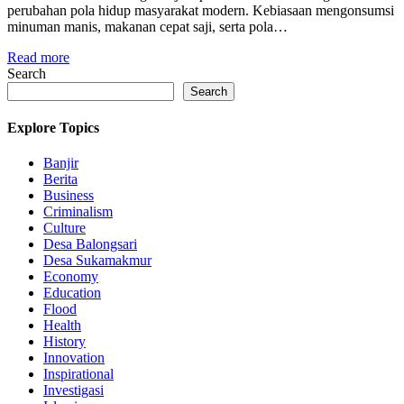
perubahan pola hidup masyarakat modern. Kebiasaan mengonsumsi
minuman manis, makanan cepat saji, serta pola…
Read more
Search
Search
Explore Topics
Banjir
Berita
Business
Criminalism
Culture
Desa Balongsari
Desa Sukamakmur
Economy
Education
Flood
Health
History
Innovation
Inspirational
Investigasi