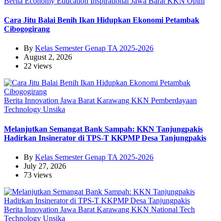
Berita
Economy
Education
Inspirational
Jawa Barat
KKN
Opini
Cara Jitu Balai Benih Ikan Hidupkan Ekonomi Petambak
Cibogogirang
By
Kelas Semester Genap TA 2025-2026
August 2, 2026
22 views
Berita
Innovation
Jawa Barat
Karawang
KKN
Pemberdayaan
Technology
Unsika
Melanjutkan Semangat Bank Sampah: KKN Tanjungpakis
Hadirkan Insinerator di TPS-T KKPMP Desa Tanjungpakis
By
Kelas Semester Genap TA 2025-2026
July 27, 2026
73 views
Berita
Innovation
Jawa Barat
Karawang
KKN
National
Tech
Technology
Unsika