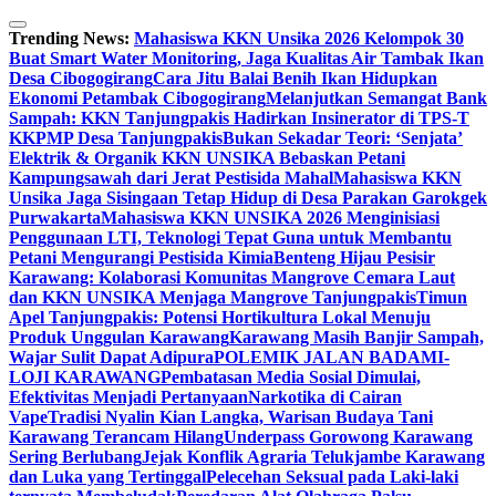
Skip
to
Trending News:
Mahasiswa KKN Unsika 2026 Kelompok 30
content
Buat Smart Water Monitoring, Jaga Kualitas Air Tambak Ikan
Desa Cibogogirang
Cara Jitu Balai Benih Ikan Hidupkan
Ekonomi Petambak Cibogogirang
Melanjutkan Semangat Bank
Sampah: KKN Tanjungpakis Hadirkan Insinerator di TPS-T
KKPMP Desa Tanjungpakis
Bukan Sekadar Teori: ‘Senjata’
Elektrik & Organik KKN UNSIKA Bebaskan Petani
Kampungsawah dari Jerat Pestisida Mahal
Mahasiswa KKN
Unsika Jaga Sisingaan Tetap Hidup di Desa Parakan Garokgek
Purwakarta
Mahasiswa KKN UNSIKA 2026 Menginisiasi
Penggunaan LTI, Teknologi Tepat Guna untuk Membantu
Petani Mengurangi Pestisida Kimia
Benteng Hijau Pesisir
Karawang: Kolaborasi Komunitas Mangrove Cemara Laut
dan KKN UNSIKA Menjaga Mangrove Tanjungpakis
Timun
Apel Tanjungpakis: Potensi Hortikultura Lokal Menuju
Produk Unggulan Karawang
Karawang Masih Banjir Sampah,
Wajar Sulit Dapat Adipura
POLEMIK JALAN BADAMI-
LOJI KARAWANG
Pembatasan Media Sosial Dimulai,
Efektivitas Menjadi Pertanyaan
Narkotika di Cairan
Vape
Tradisi Nyalin Kian Langka, Warisan Budaya Tani
Karawang Terancam Hilang
Underpass Gorowong Karawang
Sering Berlubang
Jejak Konflik Agraria Telukjambe Karawang
dan Luka yang Tertinggal
Pelecehan Seksual pada Laki-laki