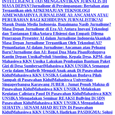
INTELLIGENCE (AI) MENGGANTIKAN JURNALIS DI
MASA DEPAN?
Jurnalisme di Persimpangan: Bertahan atau
Tergantikan oleh AI?
KEMAJUAN TEKNOLOGI
AI
MEWABAHNYA JURNALISME AI: ANCAMAN ATAU
PERUBAHAN BAGI KEHIDUPAN JURNALISTIK?
AI
Masuk Dunia Media Indonesia, Bagaimana Nasib Jurnalisme?
Masa Depan Jurnalisme di Era AI: Antara Inovasi Teknologi
dan Tantangan Etika
Antara Efisiensi dan Empati: Dilema
Penerapan Presenter AI dalam Jurnalisme Indonesia
Akankah
Masa Depan Jurnalisme Tergantikan Oleh Teknologi AI?
Pemanfaatan AI dalam Jurnalisme: Ancaman atau Peluang
Baru?
Jurnalisme dan AI: Bagai Dua Mata Pisau
Redupnya
Kantin Depan Unsika
Peduli Stunting, Kepala Desa, KPM, dan
Mahasiswa KKN Unsika Lakukan Pembagian Bantuan Paket
Gizi di Desa Sumbersari
Mahasiswa KKN UNSIKA Semangat
Ceria dalam Maghrib Mengaji Anak-anak Di Pasawahan
Kidul
Mahasiswa KKN UNSIKA Galakkan Budaya Pilah
Sampah di Pasawahan Kidul
Mahasiswa Universitas
Singaperbangsa Karawang JUBER : Jumat Penuh Makna di
Pasawahan Kidul
Mahasiswa KKN UNSIKA Melakukan
Kegiatan Calistara Paud Di Pasawahan Kidul
Mahasiswa KKN
UNSIKA Mengadakan Seminar REAKSI Bullying Di SDN
Pasawahan Kidul
Mahasiswa KKN UNSIKA Mengadakan
SEHATIN : SENAM AHAD RUTIN Di Pasawahan
Kidul
Mahasiswa KKN UNSIKA Hadirkan PASDIGMA: Solusi