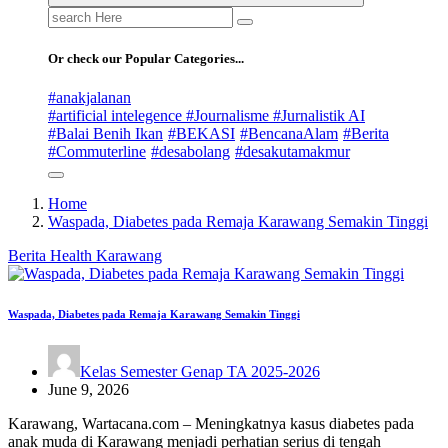
Search
for:
Or check our Popular Categories...
#anakjalanan
#artificial intelegence #Journalisme #Jurnalistik AI
#Balai Benih Ikan
#BEKASI
#BencanaAlam
#Berita
#Commuterline
#desabolang
#desakutamakmur
Home
Waspada, Diabetes pada Remaja Karawang Semakin Tinggi
Berita
Health
Karawang
Waspada, Diabetes pada Remaja Karawang Semakin Tinggi
Kelas Semester Genap TA 2025-2026
June 9, 2026
Karawang, Wartacana.com – Meningkatnya kasus diabetes pada
anak muda di Karawang menjadi perhatian serius di tengah