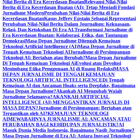
Nilai Berita di Era Kecerdasan Buatan
Relevansi Nilai-Nilai
Berita di Era Kecerdasan Buatan (AI): Tetap Menjadi Fondasi
Jurnalisme Modern
Perubahan Nilai-Nilai Berita di Era
Kecerdasan Buatan
Kasus Jeffrey Epstain Sebagai Representasi
Perubahan Nilai-Nilai Berita Dalam Journalism: Kekuasaan,
Relasi, Dan Ketokohan Di Era AI.
Transformasi Jurnalisme di
Era Kecerdasan Buatan: Kolaborasi, Etika, dan Tantangan
Demokrasi
Masa Depan Jurnalisme Ditengah Kemajuan
Teknologi Artificial Intelligence (AI)
Masa Depan Jurnalisme di
Tengah Kemajuan Teknologi AI
Jurnalisme di Persimpangan
Teknologi AI: Bertahan atau Berubah?
Masa Depan Jurnalisme
Di Tengah Kemajuan Teknologi Ai
Evolusi atau Devolusi
Menimbang Etika Penggunaan AI di Ruang Redaksi
MASA
DEPAN JURNALISME DI TENGAH KEMAJUAN
TEKNOLOGI ARTIFICAL INTELLIGENCE
Di Tengah
Kemajuan AI dan Ancaman Hoaks serta Deepfake, Bagaimana
Masa Depan Jurnalisme?
Akankah AI Mengubah Wajah
Jurnalisme Selamanya?
AKANKAH ARTIFICIAL
INTELLIGENCE (AI) MENGGANTIKAN JURNALIS DI
MASA DEPAN?
Jurnalisme di Persimpangan: Bertahan atau
Tergantikan oleh AI?
KEMAJUAN TEKNOLOGI
AI
MEWABAHNYA JURNALISME AI: ANCAMAN ATAU
PERUBAHAN BAGI KEHIDUPAN JURNALISTIK?
AI
Masuk Dunia Media Indonesia, Bagaimana Nasib Jurnalisme?
Masa Depan Jurnalisme di Era AI: Antara Inovasi Teknologi