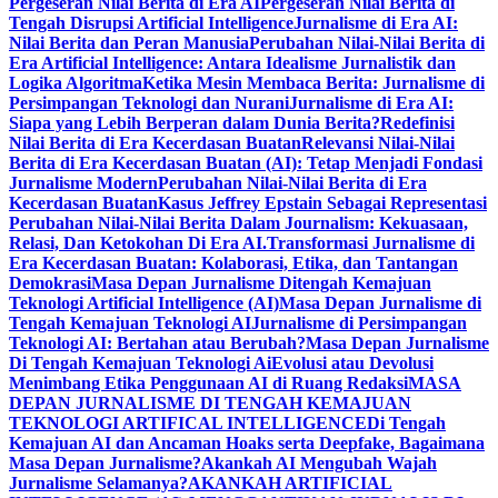
Pergeseran Nilai Berita di Era AI
Pergeseran Nilai Berita di
Tengah Disrupsi Artificial Intelligence
Jurnalisme di Era AI:
Nilai Berita dan Peran Manusia
Perubahan Nilai-Nilai Berita di
Era Artificial Intelligence: Antara Idealisme Jurnalistik dan
Logika Algoritma
Ketika Mesin Membaca Berita: Jurnalisme di
Persimpangan Teknologi dan Nurani
Jurnalisme di Era AI:
Siapa yang Lebih Berperan dalam Dunia Berita?
Redefinisi
Nilai Berita di Era Kecerdasan Buatan
Relevansi Nilai-Nilai
Berita di Era Kecerdasan Buatan (AI): Tetap Menjadi Fondasi
Jurnalisme Modern
Perubahan Nilai-Nilai Berita di Era
Kecerdasan Buatan
Kasus Jeffrey Epstain Sebagai Representasi
Perubahan Nilai-Nilai Berita Dalam Journalism: Kekuasaan,
Relasi, Dan Ketokohan Di Era AI.
Transformasi Jurnalisme di
Era Kecerdasan Buatan: Kolaborasi, Etika, dan Tantangan
Demokrasi
Masa Depan Jurnalisme Ditengah Kemajuan
Teknologi Artificial Intelligence (AI)
Masa Depan Jurnalisme di
Tengah Kemajuan Teknologi AI
Jurnalisme di Persimpangan
Teknologi AI: Bertahan atau Berubah?
Masa Depan Jurnalisme
Di Tengah Kemajuan Teknologi Ai
Evolusi atau Devolusi
Menimbang Etika Penggunaan AI di Ruang Redaksi
MASA
DEPAN JURNALISME DI TENGAH KEMAJUAN
TEKNOLOGI ARTIFICAL INTELLIGENCE
Di Tengah
Kemajuan AI dan Ancaman Hoaks serta Deepfake, Bagaimana
Masa Depan Jurnalisme?
Akankah AI Mengubah Wajah
Jurnalisme Selamanya?
AKANKAH ARTIFICIAL