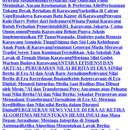
ternyata Membeludak
Peredaran Alat Olahraga Palsu
Meningkat, Ancam Keselamatan & Performa Atlet
Perjuangan
Tukang Becak Bertahan di Karawang
Narkotika di Cairan
Vape
Rusaknya Kawasan Batu Kapur di Karawang
Penyapu
Koin Harry Potter dari Indramayu
Wisata Pantai Karawang
Butuh Perhatian Pemerintah
KRL Karawang-Jakarta, Cuma
Omon-omon
Pemda Karawang Belum Punya Juknis
Implementasikan PP Tunas
Waspada, Diabetes pada Remaja
Karawang Semakin Tinggi
Stigma dan Sisi Lain Kehidupan
Anak Punk di Karawang
Semangat Generasi Muda Merawat
Tradisi Seren Taun Kuningan
Tersisihkan, Ada Sekolah Tak
Layak di Tengah Hutan Karawang
Menjaga Silat Godot,
Warisan Budaya Karawang
ANTARA EFISIENSI DAN
AKTUAL: PERUBAHAN NILAI BERITA DI ERA AI
Nilai
Berita di Era AI dan Arah Baru Jurnalisme
Relevansi Nilai
Berita di Era Kecerdasan Buatan
Krisis Kepercayaan di Era
Digital: Menguji Integritas Media Saat Realitas Bisa Dibuat
oleh Mesin.”
AI dan Transformasi Pers: Ancaman atau Peluang
bagi Nilai Berita?
AI dan Nilai Berita: Sekadar Pergeseran atau
Mengalami Transformasi?
Jurnalisme di Era AI: Menjaga
Kredibilitas dan Nilai-nilai Berita dalam Disrupsi
Digital
PERGESERAN NEWS VALUE DI ERA AI: KETIKA
ALGORITMA MENENTUKAN HEADLINE
AI dan Masa
Depan Jurnalisme: Menjaga Integritas di Tengah
Automasi
Ketika Algoritma Menentukan Layak Berita: