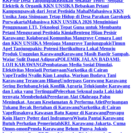
KKPMP Desa Tanjungpakis
Bukan Sekadar Teori: ‘Senjata’
Elektrik & Organik KKN UNSIKA Bebaskan Petani
Kampungsawah dari Jerat Pestisida Mahal
Mahasiswa KKN
Unsika Jaga Sisingaan Tetap Hidup di Desa Parakan Garokgek
Purwakarta
Mahasiswa KKN UNSIKA 2026 Menginisiasi
Penggunaan LTI, Teknologi Tepat Guna untuk Membantu
Petani Mengurangi Pestisida Kimia
Benteng Hijau Pesisir
Karawang: Kolaborasi Komunitas Mangrove Cemara Laut
dan KKN UNSIKA Menjaga Mangrove Tanjungpakis
Timun
Apel Tanjungpakis: Potensi Hortikultura Lokal Menuju
Produk Unggulan Karawang
Karawang Masih Banjir Sampah,
Wajar Sulit Dapat Adipura
POLEMIK JALAN BADAMI-
LOJI KARAWANG
Pembatasan Media Sosial Dimulai,
Efektivitas Menjadi Pertanyaan
Narkotika di Cairan
Vape
Tradisi Nyalin Kian Langka, Warisan Budaya Tani
Karawang Terancam Hilang
Underpass Gorowong Karawang
Sering Berlubang
Jejak Konflik Agraria Telukjambe Karawang
dan Luka yang Tertinggal
Pelecehan Seksual pada Laki-laki
ternyata Membeludak
Peredaran Alat Olahraga Palsu
Meningkat, Ancam Keselamatan & Performa Atlet
Perjuangan
Tukang Becak Bertahan di Karawang
Narkotika di Cairan
Vape
Rusaknya Kawasan Batu Kapur di Karawang
Penyapu
Koin Harry Potter dari Indramayu
Wisata Pantai Karawang
Butuh Perhatian Pemerintah
KRL Karawang-Jakarta, Cuma
Omon-omon
Pemda Karawang Belum Punya Juknis