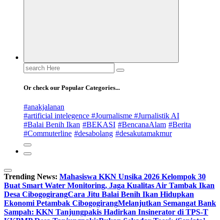
Search
for:
Or check our Popular Categories...
#anakjalanan
#artificial intelegence #Journalisme #Jurnalistik AI
#Balai Benih Ikan
#BEKASI
#BencanaAlam
#Berita
#Commuterline
#desabolang
#desakutamakmur
Trending News:
Mahasiswa KKN Unsika 2026 Kelompok 30
Buat Smart Water Monitoring, Jaga Kualitas Air Tambak Ikan
Desa Cibogogirang
Cara Jitu Balai Benih Ikan Hidupkan
Ekonomi Petambak Cibogogirang
Melanjutkan Semangat Bank
Sampah: KKN Tanjungpakis Hadirkan Insinerator di TPS-T