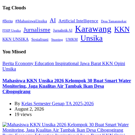
Tag Clouds
AI
Artificial Intelligence
#MahasiswaUnsika
#Berita
Desa Tamanmekar
Karawang
KKN
Jurnalisme
Jurnalistik AI
FISIP Unsika
Unsika
KKN UNSIKA
Sosialisasi
UMKM
Stunting
You Missed
Berita
Economy
Education
Inspirational
Jawa Barat
KKN
Opini
Unsika
Mahasiswa KKN Unsika 2026 Kelompok 30 Buat Smart Water
Monitoring, Jaga Kualitas Air Tambak Ikan Desa
Cibogogirang
By
Kelas Semester Genap TA 2025-2026
August 2, 2026
19 views