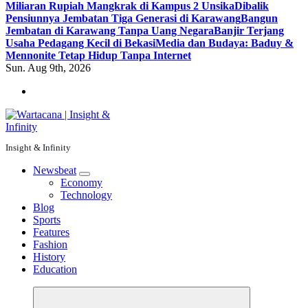
Miliaran Rupiah Mangkrak di Kampus 2 Unsika
Dibalik
Pensiunnya Jembatan Tiga Generasi di Karawang
Bangun
Jembatan di Karawang Tanpa Uang Negara
Banjir Terjang
Usaha Pedagang Kecil di Bekasi
Media dan Budaya: Baduy &
Mennonite Tetap Hidup Tanpa Internet
Sun. Aug 9th, 2026
Insight & Infinity
Newsbeat
Economy
Technology
Blog
Sports
Features
Fashion
History
Education