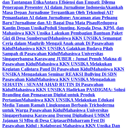
dan Tantangan Etika
Antara Efisiensi dan Empati: Dilema
Penerapan Presenter AI dalam Jurnalisme Indonesia
Akankah
Masa Depan Jurnalisme Tergantikan Oleh Teknologi AI?
Pemanfaatan AI dalam Jurnalisme: Ancaman atau Peluang
Baru?
Jurnalisme dan AI: Bagai Dua Mata Pisau
Redupnya
Kantin Depan Unsika
Peduli Stunting, Kepala Desa, KPM, dan
Mahasiswa KKN Unsika Lakukan Pembagian Bantuan Paket
Gizi di Desa Sumbersari
Mahasiswa KKN UNSIKA Semangat
Ceria dalam Maghrib Mengaji Anak-anak Di Pasawahan
Kidul
Mahasiswa KKN UNSIKA Galakkan Budaya Pilah
Sampah di Pasawahan Kidul
Mahasiswa Universitas
Singaperbangsa Karawang JUBER : Jumat Penuh Makna di
Pasawahan Kidul
Mahasiswa KKN UNSIKA Melakukan
Kegiatan Calistara Paud Di Pasawahan Kidul
Mahasiswa KKN
UNSIKA Mengadakan Seminar REAKSI Bullying Di SDN
Pasawahan Kidul
Mahasiswa KKN UNSIKA Mengadakan
SEHATIN : SENAM AHAD RUTIN Di Pasawahan
Kidul
Mahasiswa KKN UNSIKA Hadirkan PASDIGMA: Solusi
Branding dan Pemasaran Digital untuk Produk
Pertanian
Mahasiswa KKN UNSIKA Melakukan Edukasi
Media Tanam Ramah Lingkungan Berbasis Trichoderma
untuk Warga Pasawahan Kidul
Mahasiswa Universitas
Singaperbangsa Karawang Dorong Digitalisasi UMKM
Jajanan Si Mbu di Desa Ciptasari
Muharram Fest Di
Pasawahan Kidul : Kolaborasi Mahasiswa KKN Unsika Dan