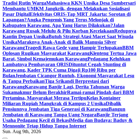
Tradisi Rutin Warga
Mahasiswa KKN Unsika Desa Sumbersari
Membantu UMKM Jangkrik, dengan Melakukan Sosialisasi
Pasar Digital
Efektivitas QRIS-Tap MRT Jakarta: Sorotan di
Lapangan?
Angka Pengemis Yang Terus Melonjak di
Kabupaten Karawang. Apa Yang Harus Dilakukan?
Jalan
Karawang Rusak Melulu & Pilu Korban Kecelakaan
Redupnya
Kantin Depan Unsika
Butuh Strategi Atasi Macet Saat Wisuda
Unsika
Maraknya Anak-Anak di Balik Manusia Silver
Karawang
Tragedi Rawa Gede yang Hampir Terlupakan
BBM
Oplosan Rugikan Masyarakat Karawang
Klenteng Tertua Jawa
Barat, Simbol Kemajemukan Karawang
Pedagang Keluhkan
Lambatnya Pembayaran QRIS
Dituntut Cegah Stunting di
Karawang, Kader TPK Cuma Digaji Rp100 Ribu per
Bulan
Jembatan Cicangor Runtuh, Ekonomi Masyarakat Lesu
& Tanpa Perbaikan
Tiga Srikandi Berprestasi dari
Karawang
Karawang Banjir Lagi, Derita Tahunan Warga
Sukamakmur Belum Berakhir
Ramai-ramai Pindah dari BBM
Pertamina, Masyarakat Merasa Tertipu
Kelas Kontainer
Miliaran Rupiah Mangkrak di Kampus 2 Unsika
Dibalik
Pensiunnya Jembatan Tiga Generasi di Karawang
Bangun
Jembatan di Karawang Tanpa Uang Negara
Banjir Terjang
Usaha Pedagang Kecil di Bekasi
Media dan Budaya: Baduy &
Mennonite Tetap Hidup Tanpa Internet
Sun. Aug 9th, 2026