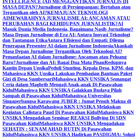
INTELLIGENCE (AI) MENGGANTIKAN JURNALIS DI
MASA DEPAN?
Jurnalisme di Persimpangan: Bertahan atau
Tergantikan oleh AI?
KEMAJUAN TEKNOLOGI
AI
MEWABAHNYA JURNALISME AI: ANCAMAN ATAU
PERUBAHAN BAGI KEHIDUPAN JURNALISTIK?
AI
Masuk Dunia Media Indonesia, Bagaimana Nasib Jurnalisme?
Masa Depan Jurnalisme di Era AI: Antara Inovasi Teknologi
dan Tantangan Etika
Antara Efisiensi dan Empati: Dilema
Penerapan Presenter AI dalam Jurnalisme Indonesia
Akankah
Masa Depan Jurnalisme Tergantikan Oleh Teknologi AI?
Pemanfaatan AI dalam Jurnalisme: Ancaman atau Peluang
Baru?
Jurnalisme dan AI: Bagai Dua Mata Pisau
Redupnya
Kantin Depan Unsika
Peduli Stunting, Kepala Desa, KPM, dan
Mahasiswa KKN Unsika Lakukan Pembagian Bantuan Paket
Gizi di Desa Sumbersari
Mahasiswa KKN UNSIKA Semangat
Ceria dalam Maghrib Mengaji Anak-anak Di Pasawahan
Kidul
Mahasiswa KKN UNSIKA Galakkan Budaya Pilah
Sampah di Pasawahan Kidul
Mahasiswa Universitas
Singaperbangsa Karawang JUBER : Jumat Penuh Makna di
Pasawahan Kidul
Mahasiswa KKN UNSIKA Melakukan
Kegiatan Calistara Paud Di Pasawahan Kidul
Mahasiswa KKN
UNSIKA Mengadakan Seminar REAKSI Bullying Di SDN
Pasawahan Kidul
Mahasiswa KKN UNSIKA Mengadakan
SEHATIN : SENAM AHAD RUTIN Di Pasawahan
Kidul
Mahasiswa KKN UNSIKA Hadirkan PASDIGMA: Solusi