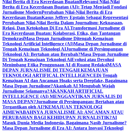
Nilai Berita di Era Kecerdasan Buatan
Relevansi Nilai-Nilai
Berita di Era Kecerdasan Buatan (AI): Tetap Menjadi Fondasi
Jurnalisme Modern
Perubahan Nilai-Nilai Berita di Era
Kecerdasan Buatan
Kasus Jeffrey Epstain Sebagai Representasi
Perubahan Nilai-Nilai Berita Dalam Journalism: Kekuasaan,
Relasi, Dan Ketokohan Di Era AI.
Transformasi Jurnalisme di
Era Kecerdasan Buatan: Kolaborasi, Etika, dan Tantangan
Demokrasi
Masa Depan Jurnalisme Ditengah Kemajuan
Teknologi Artificial Intelligence (AI)
Masa Depan Jurnalisme di
Tengah Kemajuan Teknologi AI
Jurnalisme di Persimpangan
Teknologi AI: Bertahan atau Berubah?
Masa Depan Jurnalisme
Di Tengah Kemajuan Teknologi Ai
Evolusi atau Devolusi
Menimbang Etika Penggunaan AI di Ruang Redaksi
MASA
DEPAN JURNALISME DI TENGAH KEMAJUAN
TEKNOLOGI ARTIFICAL INTELLIGENCE
Di Tengah
Kemajuan AI dan Ancaman Hoaks serta Deepfake, Bagaimana
Masa Depan Jurnalisme?
Akankah AI Mengubah Wajah
Jurnalisme Selamanya?
AKANKAH ARTIFICIAL
INTELLIGENCE (AI) MENGGANTIKAN JURNALIS DI
MASA DEPAN?
Jurnalisme di Persimpangan: Bertahan atau
Tergantikan oleh AI?
KEMAJUAN TEKNOLOGI
AI
MEWABAHNYA JURNALISME AI: ANCAMAN ATAU
PERUBAHAN BAGI KEHIDUPAN JURNALISTIK?
AI
Masuk Dunia Media Indonesia, Bagaimana Nasib Jurnalisme?
Masa Depan Jurnalisme di Era AI: Antara Inovasi Teknologi