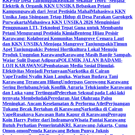
KKPMP Desa Tanjungpakis
Bukan Sekadar Teori: ‘Senjata’
Elektrik & Organik KKN UNSIKA Bebaskan Petani
Kampungsawah dari Jerat Pestisida Mahal
Mahasiswa KKN
Unsika Jaga Sisingaan Tetap Hidup di Desa Parakan Garokgek
Purwakarta
Mahasiswa KKN UNSIKA 2026 Menginisiasi
Penggunaan LTI, Teknologi Tepat Guna untuk Membantu
Petani Mengurangi Pestisida Kimia
Benteng Hijau Pesisir
Karawang: Kolaborasi Komunitas Mangrove Cemara Laut
dan KKN UNSIKA Menjaga Mangrove Tanjungpakis
Timun
Apel Tanjungpakis: Potensi Hortikultura Lokal Menuju
Produk Unggulan Karawang
Karawang Masih Banjir Sampah,
Wajar Sulit Dapat Adipura
POLEMIK JALAN BADAMI-
LOJI KARAWANG
Pembatasan Media Sosial Dimulai,
Efektivitas Menjadi Pertanyaan
Narkotika di Cairan
Vape
Tradisi Nyalin Kian Langka, Warisan Budaya Tani
Karawang Terancam Hilang
Underpass Gorowong Karawang
Sering Berlubang
Jejak Konflik Agraria Telukjambe Karawang
dan Luka yang Tertinggal
Pelecehan Seksual pada Laki-laki
ternyata Membeludak
Peredaran Alat Olahraga Palsu
Meningkat, Ancam Keselamatan & Performa Atlet
Perjuangan
Tukang Becak Bertahan di Karawang
Narkotika di Cairan
Vape
Rusaknya Kawasan Batu Kapur di Karawang
Penyapu
Koin Harry Potter dari Indramayu
Wisata Pantai Karawang
Butuh Perhatian Pemerintah
KRL Karawang-Jakarta, Cuma
Omon-omon
Pemda Karawang Belum Punya Juknis