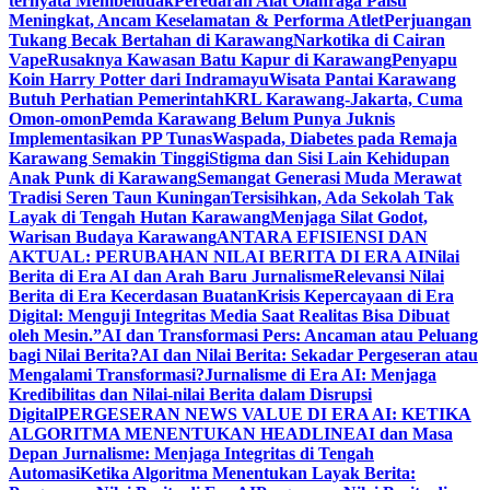
ternyata Membeludak
Peredaran Alat Olahraga Palsu
Meningkat, Ancam Keselamatan & Performa Atlet
Perjuangan
Tukang Becak Bertahan di Karawang
Narkotika di Cairan
Vape
Rusaknya Kawasan Batu Kapur di Karawang
Penyapu
Koin Harry Potter dari Indramayu
Wisata Pantai Karawang
Butuh Perhatian Pemerintah
KRL Karawang-Jakarta, Cuma
Omon-omon
Pemda Karawang Belum Punya Juknis
Implementasikan PP Tunas
Waspada, Diabetes pada Remaja
Karawang Semakin Tinggi
Stigma dan Sisi Lain Kehidupan
Anak Punk di Karawang
Semangat Generasi Muda Merawat
Tradisi Seren Taun Kuningan
Tersisihkan, Ada Sekolah Tak
Layak di Tengah Hutan Karawang
Menjaga Silat Godot,
Warisan Budaya Karawang
ANTARA EFISIENSI DAN
AKTUAL: PERUBAHAN NILAI BERITA DI ERA AI
Nilai
Berita di Era AI dan Arah Baru Jurnalisme
Relevansi Nilai
Berita di Era Kecerdasan Buatan
Krisis Kepercayaan di Era
Digital: Menguji Integritas Media Saat Realitas Bisa Dibuat
oleh Mesin.”
AI dan Transformasi Pers: Ancaman atau Peluang
bagi Nilai Berita?
AI dan Nilai Berita: Sekadar Pergeseran atau
Mengalami Transformasi?
Jurnalisme di Era AI: Menjaga
Kredibilitas dan Nilai-nilai Berita dalam Disrupsi
Digital
PERGESERAN NEWS VALUE DI ERA AI: KETIKA
ALGORITMA MENENTUKAN HEADLINE
AI dan Masa
Depan Jurnalisme: Menjaga Integritas di Tengah
Automasi
Ketika Algoritma Menentukan Layak Berita: