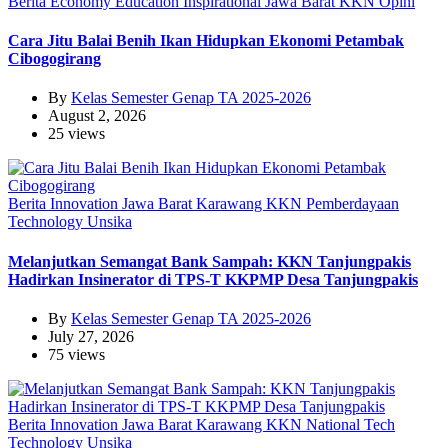
Berita
Economy
Education
Inspirational
Jawa Barat
KKN
Opini
Cara Jitu Balai Benih Ikan Hidupkan Ekonomi Petambak
Cibogogirang
By
Kelas Semester Genap TA 2025-2026
August 2, 2026
25 views
Berita
Innovation
Jawa Barat
Karawang
KKN
Pemberdayaan
Technology
Unsika
Melanjutkan Semangat Bank Sampah: KKN Tanjungpakis
Hadirkan Insinerator di TPS-T KKPMP Desa Tanjungpakis
By
Kelas Semester Genap TA 2025-2026
July 27, 2026
75 views
Berita
Innovation
Jawa Barat
Karawang
KKN
National
Tech
Technology
Unsika