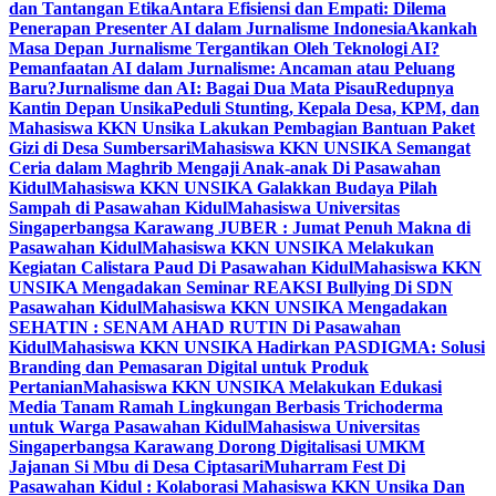
dan Tantangan Etika
Antara Efisiensi dan Empati: Dilema
Penerapan Presenter AI dalam Jurnalisme Indonesia
Akankah
Masa Depan Jurnalisme Tergantikan Oleh Teknologi AI?
Pemanfaatan AI dalam Jurnalisme: Ancaman atau Peluang
Baru?
Jurnalisme dan AI: Bagai Dua Mata Pisau
Redupnya
Kantin Depan Unsika
Peduli Stunting, Kepala Desa, KPM, dan
Mahasiswa KKN Unsika Lakukan Pembagian Bantuan Paket
Gizi di Desa Sumbersari
Mahasiswa KKN UNSIKA Semangat
Ceria dalam Maghrib Mengaji Anak-anak Di Pasawahan
Kidul
Mahasiswa KKN UNSIKA Galakkan Budaya Pilah
Sampah di Pasawahan Kidul
Mahasiswa Universitas
Singaperbangsa Karawang JUBER : Jumat Penuh Makna di
Pasawahan Kidul
Mahasiswa KKN UNSIKA Melakukan
Kegiatan Calistara Paud Di Pasawahan Kidul
Mahasiswa KKN
UNSIKA Mengadakan Seminar REAKSI Bullying Di SDN
Pasawahan Kidul
Mahasiswa KKN UNSIKA Mengadakan
SEHATIN : SENAM AHAD RUTIN Di Pasawahan
Kidul
Mahasiswa KKN UNSIKA Hadirkan PASDIGMA: Solusi
Branding dan Pemasaran Digital untuk Produk
Pertanian
Mahasiswa KKN UNSIKA Melakukan Edukasi
Media Tanam Ramah Lingkungan Berbasis Trichoderma
untuk Warga Pasawahan Kidul
Mahasiswa Universitas
Singaperbangsa Karawang Dorong Digitalisasi UMKM
Jajanan Si Mbu di Desa Ciptasari
Muharram Fest Di
Pasawahan Kidul : Kolaborasi Mahasiswa KKN Unsika Dan