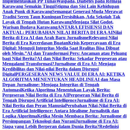
Implementasikan PP Tunas
Waspada, Diabetes pada Remaja
Karawang Semakin Tinggi
Stigma dan Sisi Lain Kehidupan
Anak Punk di Karawang
Semangat Generasi Muda Merawat
Tradisi Seren Taun Kuningan
Tersisihkan, Ada Sekolah Tak
Layak di Tengah Hutan Karawang
Menjaga Silat Godot,
Warisan Budaya Karawang
ANTARA EFISIENSI DAN
AKTUAL: PERUBAHAN NILAI BERITA DI ERA AI
Nilai
Berita di Era AI dan Arah Baru Jurnalisme
Relevansi Nilai
Berita di Era Kecerdasan Buatan
Krisis Kepercayaan di Era
Digital: Menguji Integritas Media Saat Realitas Bisa Dibuat
oleh Mesin.”
AI dan Transformasi Pers: Ancaman atau Peluang
bagi Nilai Berita?
AI dan Nilai Berita: Sekadar Pergeseran atau
Mengalami Transformasi?
Jurnalisme di Era AI: Menjaga
Kredibilitas dan Nilai-nilai Berita dalam Disrupsi
Digital
PERGESERAN NEWS VALUE DI ERA AI: KETIKA
ALGORITMA MENENTUKAN HEADLINE
AI dan Masa
Depan Jurnalisme: Menjaga Integritas di Tengah
Automasi
Ketika Algoritma Menentukan Layak Berita:
Pergeseran Nilai Berita di Era AI
Pergeseran Nilai Berita di
Tengah Disrupsi Artificial Intelligence
Jurnalisme di Era AI:
Nilai Berita dan Peran Manusia
Perubahan Nilai-Nilai Berita di
Era Artificial Intelligence: Antara Idealisme Jurnalistik dan
Logika Algoritma
Ketika Mesin Membaca Berita: Jurnalisme di
Persimpangan Teknologi dan Nurani
Jurnalisme di Era AI:
Siapa yang Lebih Berperan dalam Dunia Berita?
Redefinisi