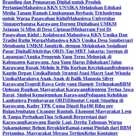
Branding dan Pemasaran Digital untuk Produk
Pertanian
Mahasiswa KKN UNSIKA Melakukan Edukasi
Media Tanam Ramah Lingkungan Berbasis Trichoderma
untuk Warga Pasawahan Kidul
Mahasiswa Universitas
Singaperbangsa Karawang Dorong Digitalisasi UMKM
Jajanan Si Mbu di Desa Ciptasari
Muharram Fest Di
Pasawahan Kidul : Kolaborasi Mahasiswa KKN Unsika Dan
Tradisi Rutin Warga
Mahasiswa KKN Unsika Desa Sumbersari
Membantu UMKM Jangkrik, dengan Melakukan Sosialisasi
Pasar Digital
Efektivitas QRIS-Tap MRT Jakarta: Sorotan di
Lapangan?
Angka Pengemis Yang Terus Melonjak di
Kabupaten Karawang. Apa Yang Harus Dilakukan?
Jalan
Karawang Rusak Melulu & Pilu Korban Kecelakaan
Redupnya
Kantin Depan Unsika
Butuh Strategi Atasi Macet Saat Wisuda
Unsika
Maraknya Anak-Anak di Balik Manusia Silver
Karawang
Tragedi Rawa Gede yang Hampir Terlupakan
BBM
Oplosan Rugikan Masyarakat Karawang
Klenteng Tertua Jawa
Barat, Simbol Kemajemukan Karawang
Pedagang Keluhkan
Lambatnya Pembayaran QRIS
Dituntut Cegah Stunting di
Karawang, Kader TPK Cuma Digaji Rp100 Ribu per
Bulan
Jembatan Cicangor Runtuh, Ekonomi Masyarakat Lesu
& Tanpa Perbaikan
Tiga Srikandi Berprestasi dari
Karawang
Karawang Banjir Lagi, Derita Tahunan Warga
Sukamakmur Belum Berakhir
Ramai-ramai Pindah dari BBM
Pertamina, Masyarakat Merasa Tertipu
Kelas Kontainer