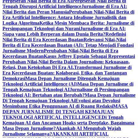
Pergeseran Nilai Berita di Era AI
Pergeseran Nilai Berita di
Tengah Disrupsi Artificial Intelligence
Jurnalisme di Era AI:
Nilai Berita dan Peran Manusia
Perubahan Nilai-Nilai Berita di
Era Artificial Intelligence: Antara Idealisme Jurnalistik dan
Logika Algoritma
Ketika Mesin Membaca Berita: Jurnalisme di
Persimpangan Teknologi dan Nurani
Jurnalisme di Era AI:
Siapa yang Lebih Berperan dalam Dunia Berita?
Redefinisi
Nilai Berita di Era Kecerdasan Buatan
Relevansi Nilai-Nilai
Berita di Era Kecerdasan Buatan (AI): Tetap Menjadi Fondasi
Jurnalisme Modern
Perubahan Nilai-Nilai Berita di Era
Kecerdasan Buatan
Kasus Jeffrey Epstain Sebagai Representasi
Perubahan Nilai-Nilai Berita Dalam Journalism: Kekuasaan,
Relasi, Dan Ketokohan Di Era AI.
Transformasi Jurnalisme di
Era Kecerdasan Buatan: Kolaborasi, Etika, dan Tantangan
Demokrasi
Masa Depan Jurnalisme Ditengah Kemajuan
Teknologi Artificial Intelligence (AI)
Masa Depan Jurnalisme di
Tengah Kemajuan Teknologi AI
Jurnalisme di Persimpangan
Teknologi AI: Bertahan atau Berubah?
Masa Depan Jurnalisme
Di Tengah Kemajuan Teknologi Ai
Evolusi atau Devolusi
Menimbang Etika Penggunaan AI di Ruang Redaksi
MASA
DEPAN JURNALISME DI TENGAH KEMAJUAN
TEKNOLOGI ARTIFICAL INTELLIGENCE
Di Tengah
Kemajuan AI dan Ancaman Hoaks serta Deepfake, Bagaimana
Masa Depan Jurnalisme?
Akankah AI Mengubah Wajah
Jurnalisme Selamanya?
AKANKAH ARTIFICIAL