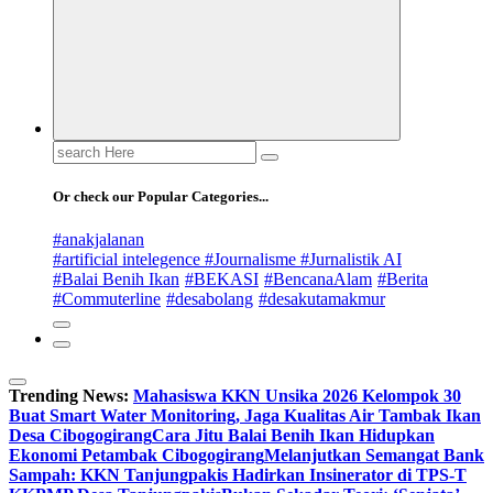
Search
for:
Or check our Popular Categories...
#anakjalanan
#artificial intelegence #Journalisme #Jurnalistik AI
#Balai Benih Ikan
#BEKASI
#BencanaAlam
#Berita
#Commuterline
#desabolang
#desakutamakmur
Trending News:
Mahasiswa KKN Unsika 2026 Kelompok 30
Buat Smart Water Monitoring, Jaga Kualitas Air Tambak Ikan
Desa Cibogogirang
Cara Jitu Balai Benih Ikan Hidupkan
Ekonomi Petambak Cibogogirang
Melanjutkan Semangat Bank
Sampah: KKN Tanjungpakis Hadirkan Insinerator di TPS-T