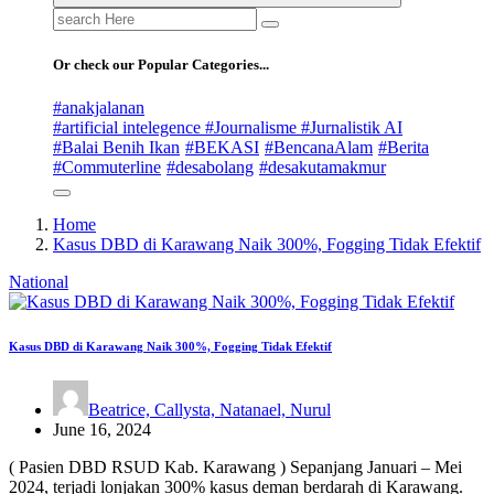
Search
for:
Or check our Popular Categories...
#anakjalanan
#artificial intelegence #Journalisme #Jurnalistik AI
#Balai Benih Ikan
#BEKASI
#BencanaAlam
#Berita
#Commuterline
#desabolang
#desakutamakmur
Home
Kasus DBD di Karawang Naik 300%, Fogging Tidak Efektif
National
Kasus DBD di Karawang Naik 300%, Fogging Tidak Efektif
Beatrice, Callysta, Natanael, Nurul
June 16, 2024
( Pasien DBD RSUD Kab. Karawang ) Sepanjang Januari – Mei
2024, terjadi lonjakan 300% kasus deman berdarah di Karawang.