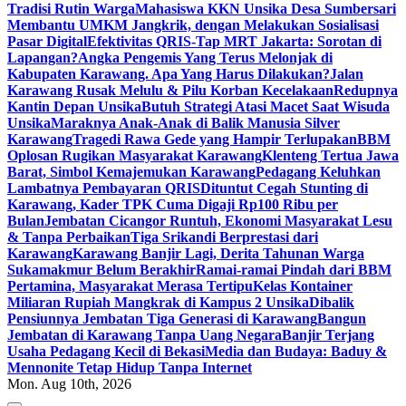
Tradisi Rutin Warga
Mahasiswa KKN Unsika Desa Sumbersari
Membantu UMKM Jangkrik, dengan Melakukan Sosialisasi
Pasar Digital
Efektivitas QRIS-Tap MRT Jakarta: Sorotan di
Lapangan?
Angka Pengemis Yang Terus Melonjak di
Kabupaten Karawang. Apa Yang Harus Dilakukan?
Jalan
Karawang Rusak Melulu & Pilu Korban Kecelakaan
Redupnya
Kantin Depan Unsika
Butuh Strategi Atasi Macet Saat Wisuda
Unsika
Maraknya Anak-Anak di Balik Manusia Silver
Karawang
Tragedi Rawa Gede yang Hampir Terlupakan
BBM
Oplosan Rugikan Masyarakat Karawang
Klenteng Tertua Jawa
Barat, Simbol Kemajemukan Karawang
Pedagang Keluhkan
Lambatnya Pembayaran QRIS
Dituntut Cegah Stunting di
Karawang, Kader TPK Cuma Digaji Rp100 Ribu per
Bulan
Jembatan Cicangor Runtuh, Ekonomi Masyarakat Lesu
& Tanpa Perbaikan
Tiga Srikandi Berprestasi dari
Karawang
Karawang Banjir Lagi, Derita Tahunan Warga
Sukamakmur Belum Berakhir
Ramai-ramai Pindah dari BBM
Pertamina, Masyarakat Merasa Tertipu
Kelas Kontainer
Miliaran Rupiah Mangkrak di Kampus 2 Unsika
Dibalik
Pensiunnya Jembatan Tiga Generasi di Karawang
Bangun
Jembatan di Karawang Tanpa Uang Negara
Banjir Terjang
Usaha Pedagang Kecil di Bekasi
Media dan Budaya: Baduy &
Mennonite Tetap Hidup Tanpa Internet
Mon. Aug 10th, 2026