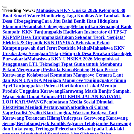
Skip
to
Trending News:
Mahasiswa KKN Unsika 2026 Kelompok 30
content
Buat Smart Water Monitoring, Jaga Kualitas Air Tambak Ikan
Desa Cibogogirang
Cara Jitu Balai Benih Ikan Hidupkan
Ekonomi Petambak Cibogogirang
Melanjutkan Semangat Bank
Sampah: KKN Tanjungpakis Hadirkan Insinerator di TPS-T
KKPMP Desa Tanjungpakis
Bukan Sekadar Teori: ‘Senjata’
Elektrik & Organik KKN UNSIKA Bebaskan Petani
Kampungsawah dari Jerat Pestisida Mahal
Mahasiswa KKN
Unsika Jaga Sisingaan Tetap Hidup di Desa Parakan Garokgek
Purwakarta
Mahasiswa KKN UNSIKA 2026 Menginisiasi
Penggunaan LTI, Teknologi Tepat Guna untuk Membantu
Petani Mengurangi Pestisida Kimia
Benteng Hijau Pesisir
Karawang: Kolaborasi Komunitas Mangrove Cemara Laut
dan KKN UNSIKA Menjaga Mangrove Tanjungpakis
Timun
Apel Tanjungpakis: Potensi Hortikultura Lokal Menuju
Produk Unggulan Karawang
Karawang Masih Banjir Sampah,
Wajar Sulit Dapat Adipura
POLEMIK JALAN BADAMI-
LOJI KARAWANG
Pembatasan Media Sosial Dimulai,
Efektivitas Menjadi Pertanyaan
Narkotika di Cairan
Vape
Tradisi Nyalin Kian Langka, Warisan Budaya Tani
Karawang Terancam Hilang
Underpass Gorowong Karawang
Sering Berlubang
Jejak Konflik Agraria Telukjambe Karawang
dan Luka yang Tertinggal
Pelecehan Seksual pada Laki-laki