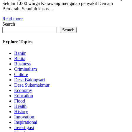
Sekitar 1.000 warga Karawang mengidap penyakit Demam
Berdarah. Sepuluh kasus…
Read more
Search
Search
Explore Topics
Banjir
Berita
Business
Criminalism
Culture
Desa Balongsari
Desa Sukamakmur
Economy
Education
Flood
Health
History
Innovation
Inspirational
Investigasi