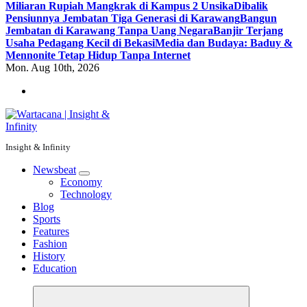
Miliaran Rupiah Mangkrak di Kampus 2 Unsika
Dibalik
Pensiunnya Jembatan Tiga Generasi di Karawang
Bangun
Jembatan di Karawang Tanpa Uang Negara
Banjir Terjang
Usaha Pedagang Kecil di Bekasi
Media dan Budaya: Baduy &
Mennonite Tetap Hidup Tanpa Internet
Mon. Aug 10th, 2026
Insight & Infinity
Newsbeat
Economy
Technology
Blog
Sports
Features
Fashion
History
Education