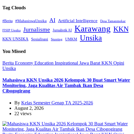
Tag Clouds
AI
Artificial Intelligence
#MahasiswaUnsika
#Berita
Desa Tamanmekar
Karawang
KKN
Jurnalisme
Jurnalistik AI
FISIP Unsika
Unsika
KKN UNSIKA
Sosialisasi
UMKM
Stunting
You Missed
Berita
Economy
Education
Inspirational
Jawa Barat
KKN
Opini
Unsika
Mahasiswa KKN Unsika 2026 Kelompok 30 Buat Smart Water
Monitoring, Jaga Kualitas Air Tambak Ikan Desa
Cibogogirang
By
Kelas Semester Genap TA 2025-2026
August 2, 2026
22 views