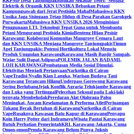
KKPMP Desa Tanjungpakis
Bukan Sekadar Teori: ‘Senjata’
Elektrik & Organik KKN UNSIKA Bebaskan Petani
Kampungsawah dari Jerat Pestisida Mahal
Mahasiswa KKN
Unsika Jaga Sisingaan Tetap Hidup di Desa Parakan Garokgek
Purwakarta
Mahasiswa KKN UNSIKA 2026 Menginisiasi
Penggunaan LTI, Teknologi Tepat Guna untuk Membantu
Petani Mengurangi Pestisida Kimia
Benteng Hijau Pesisir
Karawang: Kolaborasi Komunitas Mangrove Cemara Laut
dan KKN UNSIKA Menjaga Mangrove Tanjungpakis
Timun
Apel Tanjungpakis: Potensi Hortikultura Lokal Menuju
Produk Unggulan Karawang
Karawang Masih Banjir Sampah,
Wajar Sulit Dapat Adipura
POLEMIK JALAN BADAMI-
LOJI KARAWANG
Pembatasan Media Sosial Dimulai,
Efektivitas Menjadi Pertanyaan
Narkotika di Cairan
Vape
Tradisi Nyalin Kian Langka, Warisan Budaya Tani
Karawang Terancam Hilang
Underpass Gorowong Karawang
Sering Berlubang
Jejak Konflik Agraria Telukjambe Karawang
dan Luka yang Tertinggal
Pelecehan Seksual pada Laki-laki
ternyata Membeludak
Peredaran Alat Olahraga Palsu
Meningkat, Ancam Keselamatan & Performa Atlet
Perjuangan
Tukang Becak Bertahan di Karawang
Narkotika di Cairan
Vape
Rusaknya Kawasan Batu Kapur di Karawang
Penyapu
Koin Harry Potter dari Indramayu
Wisata Pantai Karawang
Butuh Perhatian Pemerintah
KRL Karawang-Jakarta, Cuma
Omon-omon
Pemda Karawang Belum Punya Juknis