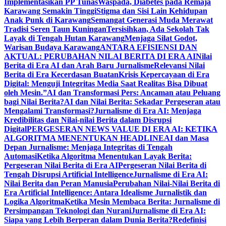
Implementasikan PP Tunas
Waspada, Diabetes pada Remaja
Karawang Semakin Tinggi
Stigma dan Sisi Lain Kehidupan
Anak Punk di Karawang
Semangat Generasi Muda Merawat
Tradisi Seren Taun Kuningan
Tersisihkan, Ada Sekolah Tak
Layak di Tengah Hutan Karawang
Menjaga Silat Godot,
Warisan Budaya Karawang
ANTARA EFISIENSI DAN
AKTUAL: PERUBAHAN NILAI BERITA DI ERA AI
Nilai
Berita di Era AI dan Arah Baru Jurnalisme
Relevansi Nilai
Berita di Era Kecerdasan Buatan
Krisis Kepercayaan di Era
Digital: Menguji Integritas Media Saat Realitas Bisa Dibuat
oleh Mesin.”
AI dan Transformasi Pers: Ancaman atau Peluang
bagi Nilai Berita?
AI dan Nilai Berita: Sekadar Pergeseran atau
Mengalami Transformasi?
Jurnalisme di Era AI: Menjaga
Kredibilitas dan Nilai-nilai Berita dalam Disrupsi
Digital
PERGESERAN NEWS VALUE DI ERA AI: KETIKA
ALGORITMA MENENTUKAN HEADLINE
AI dan Masa
Depan Jurnalisme: Menjaga Integritas di Tengah
Automasi
Ketika Algoritma Menentukan Layak Berita:
Pergeseran Nilai Berita di Era AI
Pergeseran Nilai Berita di
Tengah Disrupsi Artificial Intelligence
Jurnalisme di Era AI:
Nilai Berita dan Peran Manusia
Perubahan Nilai-Nilai Berita di
Era Artificial Intelligence: Antara Idealisme Jurnalistik dan
Logika Algoritma
Ketika Mesin Membaca Berita: Jurnalisme di
Persimpangan Teknologi dan Nurani
Jurnalisme di Era AI:
Siapa yang Lebih Berperan dalam Dunia Berita?
Redefinisi