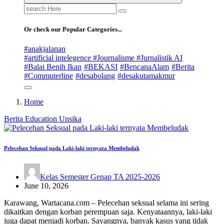
Search
for:
Or check our Popular Categories...
#anakjalanan
#artificial intelegence #Journalisme #Jurnalistik AI
#Balai Benih Ikan
#BEKASI
#BencanaAlam
#Berita
#Commuterline
#desabolang
#desakutamakmur
Home
Berita
Education
Unsika
Pelecehan Seksual pada Laki-laki ternyata Membeludak
Kelas Semester Genap TA 2025-2026
June 10, 2026
Karawang, Wartacana.com – Pelecehan seksual selama ini sering
dikaitkan dengan korban perempuan saja. Kenyataannya, laki-laki
juga dapat menjadi korban. Sayangnya, banyak kasus yang tidak