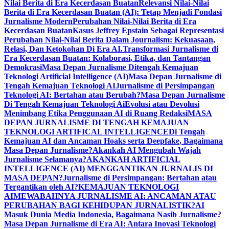
Nilai Berita di Era Kecerdasan Buatan
Relevansi Nilai-Nilai
Berita di Era Kecerdasan Buatan (AI): Tetap Menjadi Fondasi
Jurnalisme Modern
Perubahan Nilai-Nilai Berita di Era
Kecerdasan Buatan
Kasus Jeffrey Epstain Sebagai Representasi
Perubahan Nilai-Nilai Berita Dalam Journalism: Kekuasaan,
Relasi, Dan Ketokohan Di Era AI.
Transformasi Jurnalisme di
Era Kecerdasan Buatan: Kolaborasi, Etika, dan Tantangan
Demokrasi
Masa Depan Jurnalisme Ditengah Kemajuan
Teknologi Artificial Intelligence (AI)
Masa Depan Jurnalisme di
Tengah Kemajuan Teknologi AI
Jurnalisme di Persimpangan
Teknologi AI: Bertahan atau Berubah?
Masa Depan Jurnalisme
Di Tengah Kemajuan Teknologi Ai
Evolusi atau Devolusi
Menimbang Etika Penggunaan AI di Ruang Redaksi
MASA
DEPAN JURNALISME DI TENGAH KEMAJUAN
TEKNOLOGI ARTIFICAL INTELLIGENCE
Di Tengah
Kemajuan AI dan Ancaman Hoaks serta Deepfake, Bagaimana
Masa Depan Jurnalisme?
Akankah AI Mengubah Wajah
Jurnalisme Selamanya?
AKANKAH ARTIFICIAL
INTELLIGENCE (AI) MENGGANTIKAN JURNALIS DI
MASA DEPAN?
Jurnalisme di Persimpangan: Bertahan atau
Tergantikan oleh AI?
KEMAJUAN TEKNOLOGI
AI
MEWABAHNYA JURNALISME AI: ANCAMAN ATAU
PERUBAHAN BAGI KEHIDUPAN JURNALISTIK?
AI
Masuk Dunia Media Indonesia, Bagaimana Nasib Jurnalisme?
Masa Depan Jurnalisme di Era AI: Antara Inovasi Teknologi