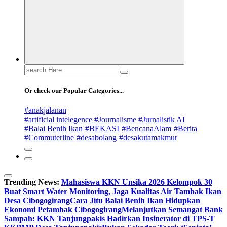
Search
for:
Or check our Popular Categories...
#anakjalanan
#artificial intelegence #Journalisme #Jurnalistik AI
#Balai Benih Ikan
#BEKASI
#BencanaAlam
#Berita
#Commuterline
#desabolang
#desakutamakmur
Trending News:
Mahasiswa KKN Unsika 2026 Kelompok 30
Buat Smart Water Monitoring, Jaga Kualitas Air Tambak Ikan
Desa Cibogogirang
Cara Jitu Balai Benih Ikan Hidupkan
Ekonomi Petambak Cibogogirang
Melanjutkan Semangat Bank
Sampah: KKN Tanjungpakis Hadirkan Insinerator di TPS-T