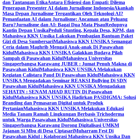
dan Tantangan Etika
Antara Efisiensi dan Empati: Dilema
Penerapan Presenter AI dalam Jurnalisme Indonesia
Akankah
Masa Depan Jurnalisme Tergantikan Oleh Teknologi AI?
Pemanfaatan AI dalam Jurnalisme: Ancaman atau Peluang
Baru?
Jurnalisme dan AI: Bagai Dua Mata Pisau
Redupnya
Kantin Depan Unsika
Peduli Stunting, Kepala Desa, KPM, dan
Mahasiswa KKN Unsika Lakukan Pembagian Bantuan Paket
Gizi di Desa Sumbersari
Mahasiswa KKN UNSIKA Semangat
Ceria dalam Maghrib Mengaji Anak-anak Di Pasawahan
Kidul
Mahasiswa KKN UNSIKA Galakkan Budaya Pilah
Sampah di Pasawahan Kidul
Mahasiswa Universitas
Singaperbangsa Karawang JUBER : Jumat Penuh Makna di
Pasawahan Kidul
Mahasiswa KKN UNSIKA Melakukan
Kegiatan Calistara Paud Di Pasawahan Kidul
Mahasiswa KKN
UNSIKA Mengadakan Seminar REAKSI Bullying Di SDN
Pasawahan Kidul
Mahasiswa KKN UNSIKA Mengadakan
SEHATIN : SENAM AHAD RUTIN Di Pasawahan
Kidul
Mahasiswa KKN UNSIKA Hadirkan PASDIGMA: Solusi
Branding dan Pemasaran Digital untuk Produk
Pertanian
Mahasiswa KKN UNSIKA Melakukan Edukasi
Media Tanam Ramah Lingkungan Berbasis Trichoderma
untuk Warga Pasawahan Kidul
Mahasiswa Universitas
Singaperbangsa Karawang Dorong Digitalisasi UMKM
Jajanan Si Mbu di Desa Ciptasari
Muharram Fest Di
Pasawahan Kidul : Kolaborasi Mahasiswa KKN Unsika Dan