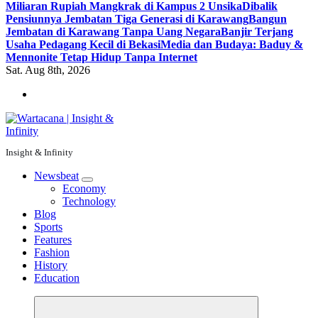
Miliaran Rupiah Mangkrak di Kampus 2 Unsika
Dibalik
Pensiunnya Jembatan Tiga Generasi di Karawang
Bangun
Jembatan di Karawang Tanpa Uang Negara
Banjir Terjang
Usaha Pedagang Kecil di Bekasi
Media dan Budaya: Baduy &
Mennonite Tetap Hidup Tanpa Internet
Sat. Aug 8th, 2026
Insight & Infinity
Newsbeat
Economy
Technology
Blog
Sports
Features
Fashion
History
Education