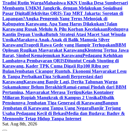
Tradisi Rutin Warga
Mahasiswa KKN Unsika Desa Sumbersari
Membantu UMKM Jangkrik, dengan Melakukan Sosialisasi
Pasar Digital
Efektivitas QRIS-Tap MRT Jakarta: Sorotan di
Lapangan?
Angka Pengemis Yang Terus Melonjak di
Kabupaten Karawang. Apa Yang Harus Dilakukan?
Jalan
Karawang Rusak Melulu & Pilu Korban Kecelakaan
Redupnya
Kantin Depan Unsika
Butuh Strategi Atasi Macet Saat Wisuda
Unsika
Maraknya Anak-Anak di Balik Manusia Silver
Karawang
Tragedi Rawa Gede yang Hampir Terlupakan
BBM
Oplosan Rugikan Masyarakat Karawang
Klenteng Tertua Jawa
Barat, Simbol Kemajemukan Karawang
Pedagang Keluhkan
Lambatnya Pembayaran QRIS
Dituntut Cegah Stunting di
Karawang, Kader TPK Cuma Digaji Rp100 Ribu per
Bulan
Jembatan Cicangor Runtuh, Ekonomi Masyarakat Lesu
& Tanpa Perbaikan
Tiga Srikandi Berprestasi dari
Karawang
Karawang Banjir Lagi, Derita Tahunan Warga
Sukamakmur Belum Berakhir
Ramai-ramai Pindah dari BBM
Pertamina, Masyarakat Merasa Tertipu
Kelas Kontainer
Miliaran Rupiah Mangkrak di Kampus 2 Unsika
Dibalik
Pensiunnya Jembatan Tiga Generasi di Karawang
Bangun
Jembatan di Karawang Tanpa Uang Negara
Banjir Terjang
Usaha Pedagang Kecil di Bekasi
Media dan Budaya: Baduy &
Mennonite Tetap Hidup Tanpa Internet
Sat. Aug 8th, 2026