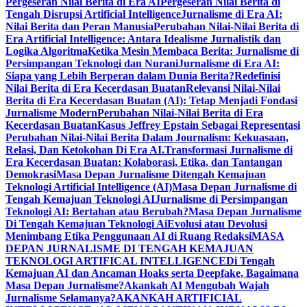
Pergeseran Nilai Berita di Era AI
Pergeseran Nilai Berita di
Tengah Disrupsi Artificial Intelligence
Jurnalisme di Era AI:
Nilai Berita dan Peran Manusia
Perubahan Nilai-Nilai Berita di
Era Artificial Intelligence: Antara Idealisme Jurnalistik dan
Logika Algoritma
Ketika Mesin Membaca Berita: Jurnalisme di
Persimpangan Teknologi dan Nurani
Jurnalisme di Era AI:
Siapa yang Lebih Berperan dalam Dunia Berita?
Redefinisi
Nilai Berita di Era Kecerdasan Buatan
Relevansi Nilai-Nilai
Berita di Era Kecerdasan Buatan (AI): Tetap Menjadi Fondasi
Jurnalisme Modern
Perubahan Nilai-Nilai Berita di Era
Kecerdasan Buatan
Kasus Jeffrey Epstain Sebagai Representasi
Perubahan Nilai-Nilai Berita Dalam Journalism: Kekuasaan,
Relasi, Dan Ketokohan Di Era AI.
Transformasi Jurnalisme di
Era Kecerdasan Buatan: Kolaborasi, Etika, dan Tantangan
Demokrasi
Masa Depan Jurnalisme Ditengah Kemajuan
Teknologi Artificial Intelligence (AI)
Masa Depan Jurnalisme di
Tengah Kemajuan Teknologi AI
Jurnalisme di Persimpangan
Teknologi AI: Bertahan atau Berubah?
Masa Depan Jurnalisme
Di Tengah Kemajuan Teknologi Ai
Evolusi atau Devolusi
Menimbang Etika Penggunaan AI di Ruang Redaksi
MASA
DEPAN JURNALISME DI TENGAH KEMAJUAN
TEKNOLOGI ARTIFICAL INTELLIGENCE
Di Tengah
Kemajuan AI dan Ancaman Hoaks serta Deepfake, Bagaimana
Masa Depan Jurnalisme?
Akankah AI Mengubah Wajah
Jurnalisme Selamanya?
AKANKAH ARTIFICIAL