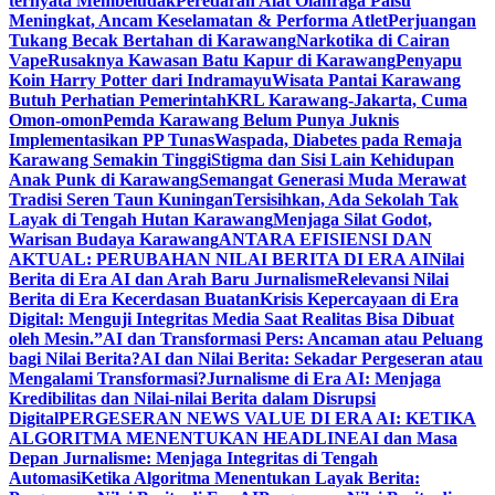
ternyata Membeludak
Peredaran Alat Olahraga Palsu
Meningkat, Ancam Keselamatan & Performa Atlet
Perjuangan
Tukang Becak Bertahan di Karawang
Narkotika di Cairan
Vape
Rusaknya Kawasan Batu Kapur di Karawang
Penyapu
Koin Harry Potter dari Indramayu
Wisata Pantai Karawang
Butuh Perhatian Pemerintah
KRL Karawang-Jakarta, Cuma
Omon-omon
Pemda Karawang Belum Punya Juknis
Implementasikan PP Tunas
Waspada, Diabetes pada Remaja
Karawang Semakin Tinggi
Stigma dan Sisi Lain Kehidupan
Anak Punk di Karawang
Semangat Generasi Muda Merawat
Tradisi Seren Taun Kuningan
Tersisihkan, Ada Sekolah Tak
Layak di Tengah Hutan Karawang
Menjaga Silat Godot,
Warisan Budaya Karawang
ANTARA EFISIENSI DAN
AKTUAL: PERUBAHAN NILAI BERITA DI ERA AI
Nilai
Berita di Era AI dan Arah Baru Jurnalisme
Relevansi Nilai
Berita di Era Kecerdasan Buatan
Krisis Kepercayaan di Era
Digital: Menguji Integritas Media Saat Realitas Bisa Dibuat
oleh Mesin.”
AI dan Transformasi Pers: Ancaman atau Peluang
bagi Nilai Berita?
AI dan Nilai Berita: Sekadar Pergeseran atau
Mengalami Transformasi?
Jurnalisme di Era AI: Menjaga
Kredibilitas dan Nilai-nilai Berita dalam Disrupsi
Digital
PERGESERAN NEWS VALUE DI ERA AI: KETIKA
ALGORITMA MENENTUKAN HEADLINE
AI dan Masa
Depan Jurnalisme: Menjaga Integritas di Tengah
Automasi
Ketika Algoritma Menentukan Layak Berita: