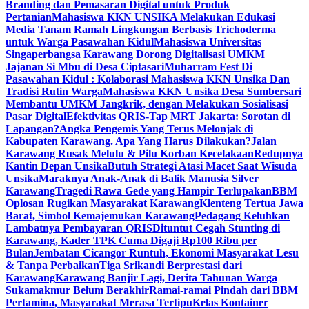
Branding dan Pemasaran Digital untuk Produk
Pertanian
Mahasiswa KKN UNSIKA Melakukan Edukasi
Media Tanam Ramah Lingkungan Berbasis Trichoderma
untuk Warga Pasawahan Kidul
Mahasiswa Universitas
Singaperbangsa Karawang Dorong Digitalisasi UMKM
Jajanan Si Mbu di Desa Ciptasari
Muharram Fest Di
Pasawahan Kidul : Kolaborasi Mahasiswa KKN Unsika Dan
Tradisi Rutin Warga
Mahasiswa KKN Unsika Desa Sumbersari
Membantu UMKM Jangkrik, dengan Melakukan Sosialisasi
Pasar Digital
Efektivitas QRIS-Tap MRT Jakarta: Sorotan di
Lapangan?
Angka Pengemis Yang Terus Melonjak di
Kabupaten Karawang. Apa Yang Harus Dilakukan?
Jalan
Karawang Rusak Melulu & Pilu Korban Kecelakaan
Redupnya
Kantin Depan Unsika
Butuh Strategi Atasi Macet Saat Wisuda
Unsika
Maraknya Anak-Anak di Balik Manusia Silver
Karawang
Tragedi Rawa Gede yang Hampir Terlupakan
BBM
Oplosan Rugikan Masyarakat Karawang
Klenteng Tertua Jawa
Barat, Simbol Kemajemukan Karawang
Pedagang Keluhkan
Lambatnya Pembayaran QRIS
Dituntut Cegah Stunting di
Karawang, Kader TPK Cuma Digaji Rp100 Ribu per
Bulan
Jembatan Cicangor Runtuh, Ekonomi Masyarakat Lesu
& Tanpa Perbaikan
Tiga Srikandi Berprestasi dari
Karawang
Karawang Banjir Lagi, Derita Tahunan Warga
Sukamakmur Belum Berakhir
Ramai-ramai Pindah dari BBM
Pertamina, Masyarakat Merasa Tertipu
Kelas Kontainer