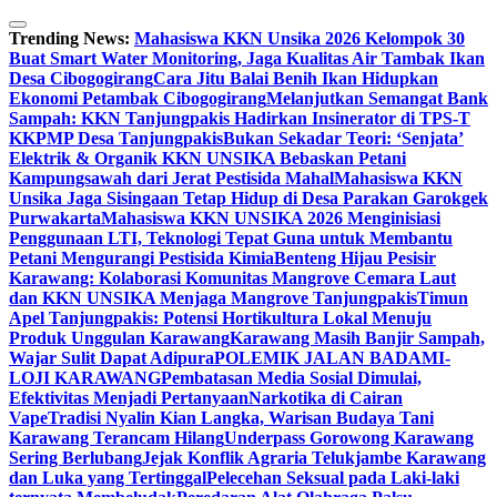
Skip
to
Trending News:
Mahasiswa KKN Unsika 2026 Kelompok 30
content
Buat Smart Water Monitoring, Jaga Kualitas Air Tambak Ikan
Desa Cibogogirang
Cara Jitu Balai Benih Ikan Hidupkan
Ekonomi Petambak Cibogogirang
Melanjutkan Semangat Bank
Sampah: KKN Tanjungpakis Hadirkan Insinerator di TPS-T
KKPMP Desa Tanjungpakis
Bukan Sekadar Teori: ‘Senjata’
Elektrik & Organik KKN UNSIKA Bebaskan Petani
Kampungsawah dari Jerat Pestisida Mahal
Mahasiswa KKN
Unsika Jaga Sisingaan Tetap Hidup di Desa Parakan Garokgek
Purwakarta
Mahasiswa KKN UNSIKA 2026 Menginisiasi
Penggunaan LTI, Teknologi Tepat Guna untuk Membantu
Petani Mengurangi Pestisida Kimia
Benteng Hijau Pesisir
Karawang: Kolaborasi Komunitas Mangrove Cemara Laut
dan KKN UNSIKA Menjaga Mangrove Tanjungpakis
Timun
Apel Tanjungpakis: Potensi Hortikultura Lokal Menuju
Produk Unggulan Karawang
Karawang Masih Banjir Sampah,
Wajar Sulit Dapat Adipura
POLEMIK JALAN BADAMI-
LOJI KARAWANG
Pembatasan Media Sosial Dimulai,
Efektivitas Menjadi Pertanyaan
Narkotika di Cairan
Vape
Tradisi Nyalin Kian Langka, Warisan Budaya Tani
Karawang Terancam Hilang
Underpass Gorowong Karawang
Sering Berlubang
Jejak Konflik Agraria Telukjambe Karawang
dan Luka yang Tertinggal
Pelecehan Seksual pada Laki-laki