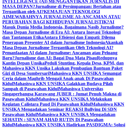
INTELLIGENCE (AI) MENGGANTIKAN JURNALIS DI
MASA DEPAN?
Jurnalisme di Persimpangan: Bertahan atau
Tergantikan oleh AI?
KEMAJUAN TEKNOLOGI
AI
MEWABAHNYA JURNALISME AI: ANCAMAN ATAU
PERUBAHAN BAGI KEHIDUPAN JURNALISTIK?
AI
Masuk Dunia Media Indonesia, Bagaimana Nasib Jurnalisme?
Masa Depan Jurnalisme di Era AI: Antara Inovasi Teknologi
dan Tantangan Etika
Antara Efisiensi dan Empati: Dilema
Penerapan Presenter AI dalam Jurnalisme Indonesia
Akankah
Masa Depan Jurnalisme Tergantikan Oleh Teknologi AI?
Pemanfaatan AI dalam Jurnalisme: Ancaman atau Peluang
Baru?
Jurnalisme dan AI: Bagai Dua Mata Pisau
Redupnya
Kantin Depan Unsika
Peduli Stunting, Kepala Desa, KPM, dan
Mahasiswa KKN Unsika Lakukan Pembagian Bantuan Paket
Gizi di Desa Sumbersari
Mahasiswa KKN UNSIKA Semangat
Ceria dalam Maghrib Mengaji Anak-anak Di Pasawahan
Kidul
Mahasiswa KKN UNSIKA Galakkan Budaya Pilah
Sampah di Pasawahan Kidul
Mahasiswa Universitas
Singaperbangsa Karawang JUBER : Jumat Penuh Makna di
Pasawahan Kidul
Mahasiswa KKN UNSIKA Melakukan
Kegiatan Calistara Paud Di Pasawahan Kidul
Mahasiswa KKN
UNSIKA Mengadakan Seminar REAKSI Bullying Di SDN
Pasawahan Kidul
Mahasiswa KKN UNSIKA Mengadakan
SEHATIN : SENAM AHAD RUTIN Di Pasawahan
Kidul
Mahasiswa KKN UNSIKA Hadirkan PASDIGMA: Solusi