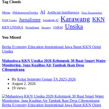
Tag Clouds
AI
Artificial Intelligence
#MahasiswaUnsika
#Berita
Desa Tamanmekar
Karawang
KKN
Jurnalisme
Jurnalistik AI
FISIP Unsika
Unsika
KKN UNSIKA
Sosialisasi
UMKM
Stunting
You Missed
Berita
Economy
Education
Inspirational
Jawa Barat
KKN
Opini
Unsika
Mahasiswa KKN Unsika 2026 Kelompok 30 Buat Smart Water
Monitoring, Jaga Kualitas Air Tambak Ikan Desa
Cibogogirang
By
Kelas Semester Genap TA 2025-2026
August 2, 2026
19 views
Berita
Economy
Education
Inspirational
Jawa Barat
KKN
Opini